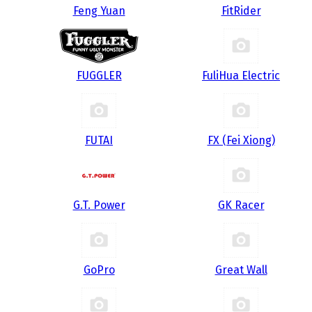
Feng Yuan
FitRider
FUGGLER
FuliHua Electric
FUTAI
FX (Fei Xiong)
G.T. Power
GK Racer
GoPro
Great Wall