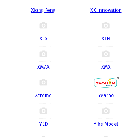
Xiong Feng
XK Innovation
XLG
XLH
XMAX
XMX
Xtreme
Yearoo
YED
Yike Model