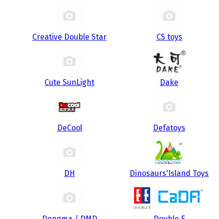
Creative Double Star
CS toys
Cute SunLight
Dake
DeCool
Defatoys
DH
Dinosaurs'Island Toys
Dongma / DMD
Double E