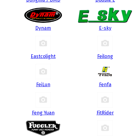
Dynam
E-sky
Eastcolight
Feilong
FeiLun
Fenfa
Feng Yuan
FitRider