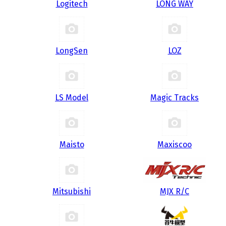
Logitech
LONG WAY
LongSen
LOZ
LS Model
Magic Tracks
Maisto
Maxiscoo
Mitsubishi
MJX R/C