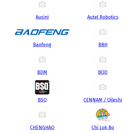
Ausini
Autel Robotics
Baofeng
BBH
BDM
BQD
BSQ
CENNAM / Qileshi
CHENGHAO
Chi Lok Bo