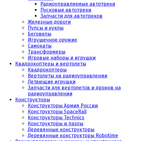
Радиоуправляемые автотреки
Пусковые автотреки
Запчасти для автотреков
Железные дороги
Пупсы и куклы
Беговелы
Игрушечное оружие
Самокаты
Трансформеры
Игровые наборы и игрушки
Квадрокоптеры и вертолеты
Квадрокоптеры
Вертолеты на радиоуправлении
Летающие игрушки
Запчасти для вертолетов и дронов на
радиоуправлении
Конструкторы
Конструкторы Армия России
Конструкторы SpaceRail
Конструкторы Technics
Конструкторы и пазлы
Деревянные конструкторы
Деревянные конструкторы Robotime