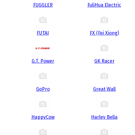
FUGGLER
FuliHua Electric
FUTAI
FX (Fei Xiong)
G.T. Power
GK Racer
GoPro
Great Wall
HappyCow
Harley Bella