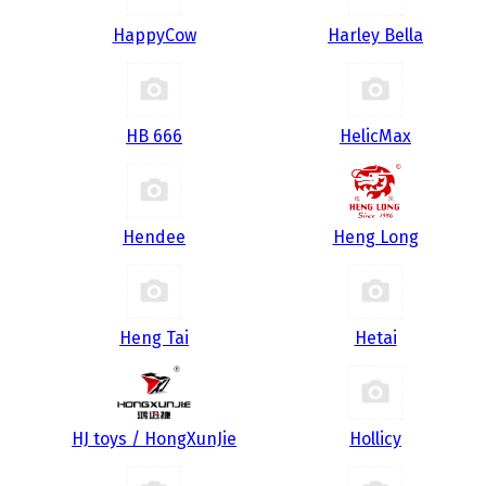
HappyCow
Harley Bella
HB 666
HelicMax
Hendee
Heng Long
Heng Tai
Hetai
HJ toys / HongXunJie
Hollicy