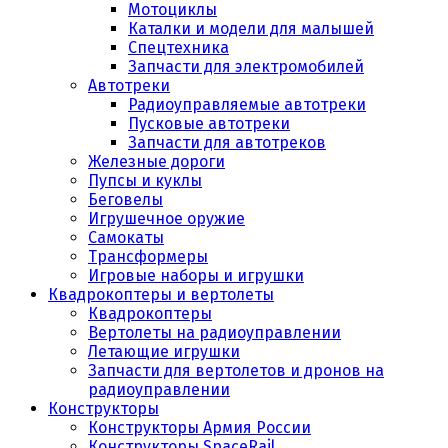
Мотоциклы
Каталки и модели для малышей
Спецтехника
Запчасти для электромобилей
Автотреки
Радиоуправляемые автотреки
Пусковые автотреки
Запчасти для автотреков
Железные дороги
Пупсы и куклы
Беговелы
Игрушечное оружие
Самокаты
Трансформеры
Игровые наборы и игрушки
Квадрокоптеры и вертолеты
Квадрокоптеры
Вертолеты на радиоуправлении
Летающие игрушки
Запчасти для вертолетов и дронов на
радиоуправлении
Конструкторы
Конструкторы Армия России
Конструкторы SpaceRail