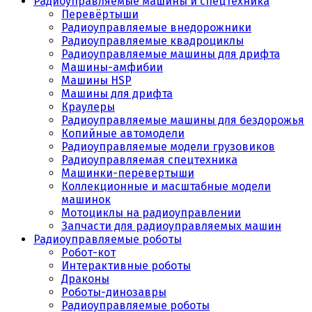
Радиоуправляемые машины и спецтехника
Перевёртыши
Радиоуправляемые внедорожники
Радиоуправляемые квадроциклы
Радиоуправляемые машины для дрифта
Машины-амфибии
Машины HSP
Машины для дрифта
Краулеры
Радиоуправляемые машины для бездорожья
Копийные автомодели
Радиоуправляемые модели грузовиков
Радиоуправляемая спецтехника
Машинки-перевертыши
Коллекционные и масштабные модели
машинок
Мотоциклы на радиоуправлении
Запчасти для радиоуправляемых машин
Радиоуправляемые роботы
Робот-кот
Интерактивные роботы
Драконы
Роботы-динозавры
Радиоуправляемые роботы