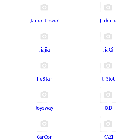
Janec Power
Jiabaile
Jiajia
JiaQi
JieStar
JJ Slot
Joysway
JXD
KarCon
KAZI