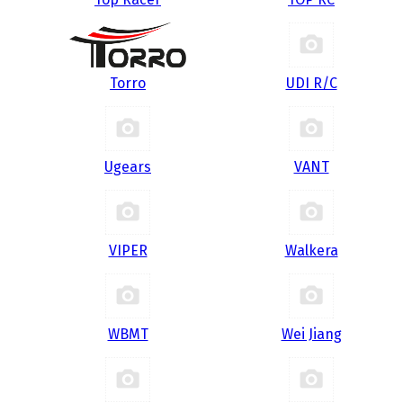
Torro
UDI R/С
Ugears
VANT
VIPER
Walkera
WBMT
Wei Jiang