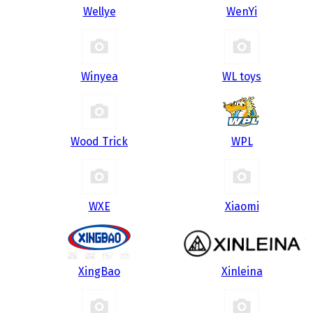
Wellye
WenYi
Winyea
WL toys
Wood Trick
WPL
WXE
Xiaomi
XingBao
Xinleina