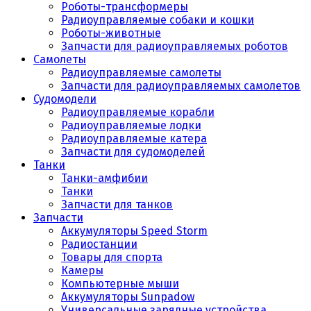
Роботы-трансформеры
Радиоуправляемые собаки и кошки
Роботы-животные
Запчасти для радиоуправляемых роботов
Самолеты
Радиоуправляемые самолеты
Запчасти для радиоуправляемых самолетов
Судомодели
Радиоуправляемые корабли
Радиоуправляемые лодки
Радиоуправляемые катера
Запчасти для судомоделей
Танки
Танки-амфибии
Танки
Запчасти для танков
Запчасти
Аккумуляторы Speed Storm
Радиостанции
Товары для спорта
Камеры
Компьютерные мыши
Аккумуляторы Sunpadow
Универсальные зарядные устройства