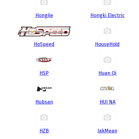
HongJie
Hongki Electric
HoSpeed
HouseHold
HSP
Huan Qi
Hubsan
HUI NA
HZB
JakMean