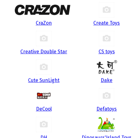
CraZon
Create Toys
Creative Double Star
CS toys
Cute SunLight
Dake
DeCool
Defatoys
DH
Dinosaurs'Island Toys