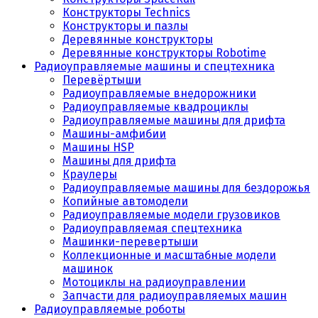
Конструкторы Technics
Конструкторы и пазлы
Деревянные конструкторы
Деревянные конструкторы Robotime
Радиоуправляемые машины и спецтехника
Перевёртыши
Радиоуправляемые внедорожники
Радиоуправляемые квадроциклы
Радиоуправляемые машины для дрифта
Машины-амфибии
Машины HSP
Машины для дрифта
Краулеры
Радиоуправляемые машины для бездорожья
Копийные автомодели
Радиоуправляемые модели грузовиков
Радиоуправляемая спецтехника
Машинки-перевертыши
Коллекционные и масштабные модели
машинок
Мотоциклы на радиоуправлении
Запчасти для радиоуправляемых машин
Радиоуправляемые роботы