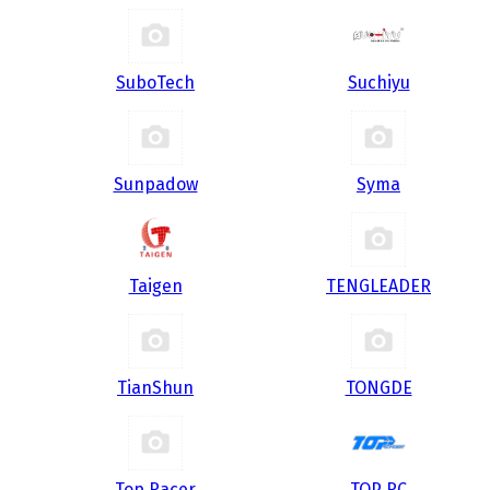
SuboTech
Suchiyu
Sunpadow
Syma
Taigen
TENGLEADER
TianShun
TONGDE
Top Racer
TOP RC