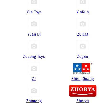
Yile Toys
YinRun
Yuan Di
ZC 333
Zecong Toys
Zegan
ZF
ZhengGuang
Zhimeng
Zhorya