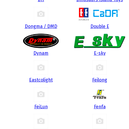
Dongma / DMD
Double E
Dynam
E-sky
Eastcolight
Feilong
FeiLun
Fenfa