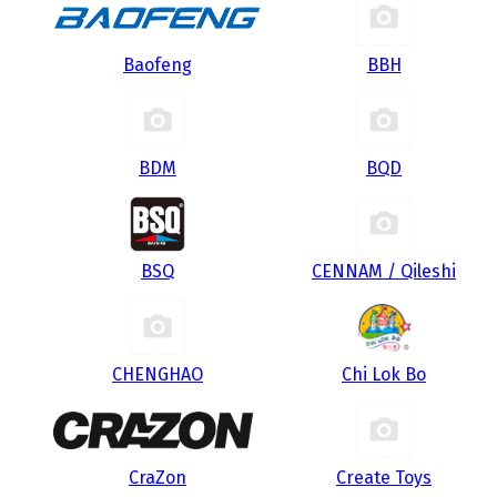
Baofeng
BBH
BDM
BQD
BSQ
CENNAM / Qileshi
CHENGHAO
Chi Lok Bo
CraZon
Create Toys