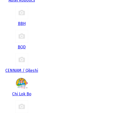
Autel Robotics
BBH
BQD
CENNAM / Qileshi
Chi Lok Bo