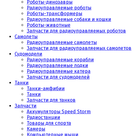
Роботы-динозавры
Радиоуправляемые роботы
Роботы-трансформеры
Радиоуправляемые собаки и кошки
Роботы-животные
Запчасти для радиоуправляемых роботов
Самолеты
Радиоуправляемые самолеты
Запчасти для радиоуправляемых самолетов
Судомодели
Радиоуправляемые корабли
Радиоуправляемые лодки
Радиоуправляемые катера
Запчасти для судомоделей
Танки
Танки-амфибии
Танки
Запчасти для танков
Запчасти
Аккумуляторы Speed Storm
Радиостанции
Товары для спорта
Камеры
Компьютерные мыши