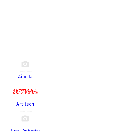
Aibeila
Art-tech