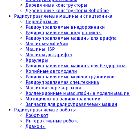
Деревянные конструкторы
Деревянные конструкторы Robotime
Радиоуправляемые машины и спецтехника
Перевёртыши
Радиоуправляемые внедорожники
Радиоуправляемые квадроциклы
Радиоуправляемые машины для дрифта
Машины-амфибии
Машины HSP
Машины для дрифта
Краулеры
Радиоуправляемые машины для бездорожья
Копийные автомодели
Радиоуправляемые модели грузовиков
Радиоуправляемая спецтехника
Машинки-перевертыши
Коллекционные и масштабные модели машин
Мотоциклы на радиоуправлении
Запчасти для радиоуправляемых машин
Радиоуправляемые роботы
Робот-кот
Интерактивные роботы
Драконы