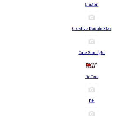
CraZon
Creative Double Star
Cute SunLight
DeCool
DH