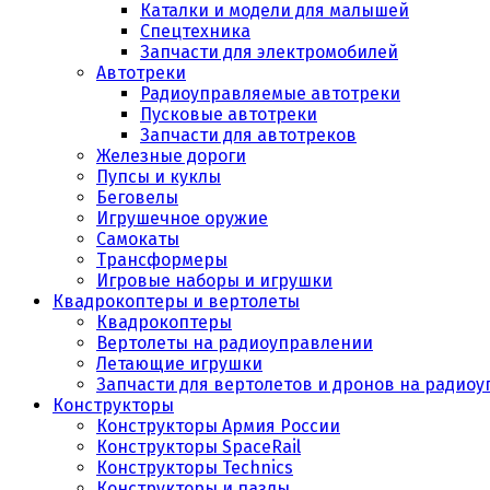
Каталки и модели для малышей
Спецтехника
Запчасти для электромобилей
Автотреки
Радиоуправляемые автотреки
Пусковые автотреки
Запчасти для автотреков
Железные дороги
Пупсы и куклы
Беговелы
Игрушечное оружие
Самокаты
Трансформеры
Игровые наборы и игрушки
Квадрокоптеры и вертолеты
Квадрокоптеры
Вертолеты на радиоуправлении
Летающие игрушки
Запчасти для вертолетов и дронов на радио
Конструкторы
Конструкторы Армия России
Конструкторы SpaceRail
Конструкторы Technics
Конструкторы и пазлы