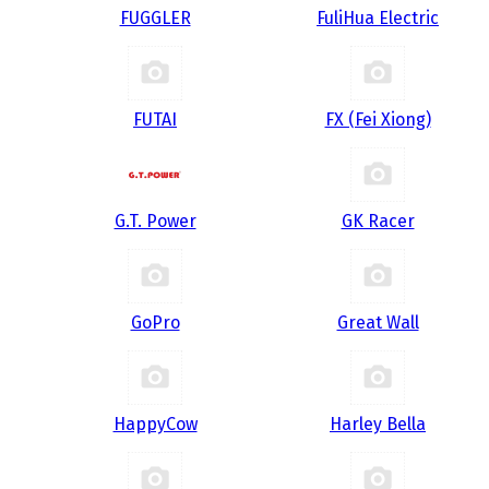
FUGGLER
FuliHua Electric
FUTAI
FX (Fei Xiong)
G.T. Power
GK Racer
GoPro
Great Wall
HappyCow
Harley Bella