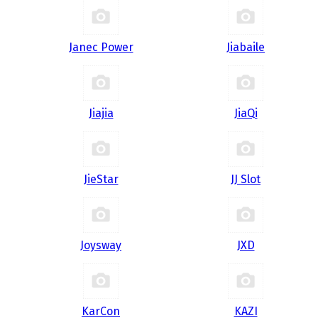
Janec Power
Jiabaile
Jiajia
JiaQi
JieStar
JJ Slot
Joysway
JXD
KarCon
KAZI