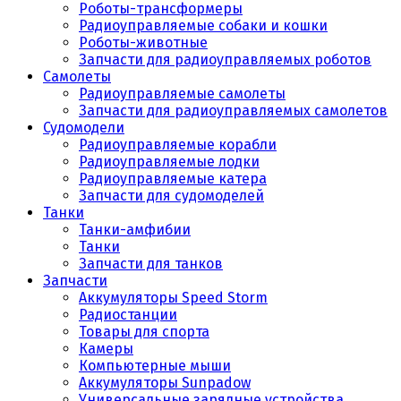
Роботы-трансформеры
Радиоуправляемые собаки и кошки
Роботы-животные
Запчасти для радиоуправляемых роботов
Самолеты
Радиоуправляемые самолеты
Запчасти для радиоуправляемых самолетов
Судомодели
Радиоуправляемые корабли
Радиоуправляемые лодки
Радиоуправляемые катера
Запчасти для судомоделей
Танки
Танки-амфибии
Танки
Запчасти для танков
Запчасти
Аккумуляторы Speed Storm
Радиостанции
Товары для спорта
Камеры
Компьютерные мыши
Аккумуляторы Sunpadow
Универсальные зарядные устройства