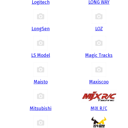
Logitech
LONG WAY
LongSen
LOZ
LS Model
Magic Tracks
Maisto
Maxiscoo
Mitsubishi
MJX R/C