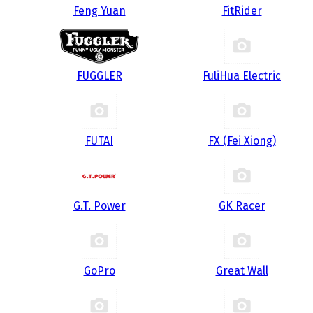
Feng Yuan
FitRider
FUGGLER
FuliHua Electric
FUTAI
FX (Fei Xiong)
G.T. Power
GK Racer
GoPro
Great Wall