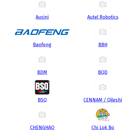
Ausini
Autel Robotics
Baofeng
BBH
BDM
BQD
BSQ
CENNAM / Qileshi
CHENGHAO
Chi Lok Bo