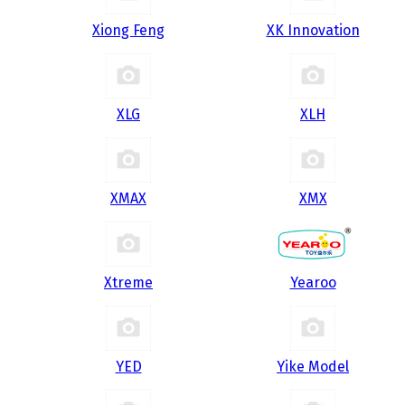
Xiong Feng
XK Innovation
XLG
XLH
XMAX
XMX
Xtreme
Yearoo
YED
Yike Model