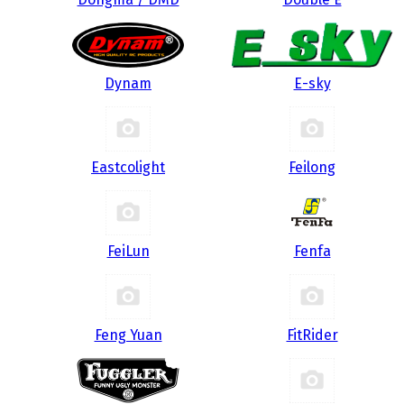
Dynam
E-sky
Eastcolight
Feilong
FeiLun
Fenfa
Feng Yuan
FitRider