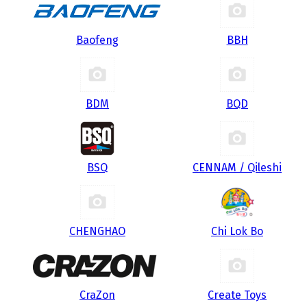
Baofeng
BBH
BDM
BQD
BSQ
CENNAM / Qileshi
CHENGHAO
Chi Lok Bo
CraZon
Create Toys