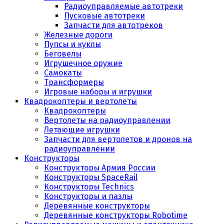
Радиоуправляемые автотреки
Пусковые автотреки
Запчасти для автотреков
Железные дороги
Пупсы и куклы
Беговелы
Игрушечное оружие
Самокаты
Трансформеры
Игровые наборы и игрушки
Квадрокоптеры и вертолеты
Квадрокоптеры
Вертолеты на радиоуправлении
Летающие игрушки
Запчасти для вертолетов и дронов на
радиоуправлении
Конструкторы
Конструкторы Армия России
Конструкторы SpaceRail
Конструкторы Technics
Конструкторы и пазлы
Деревянные конструкторы
Деревянные конструкторы Robotime