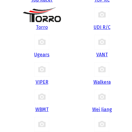
Torro
UDI R/С
Ugears
VANT
VIPER
Walkera
WBMT
Wei Jiang