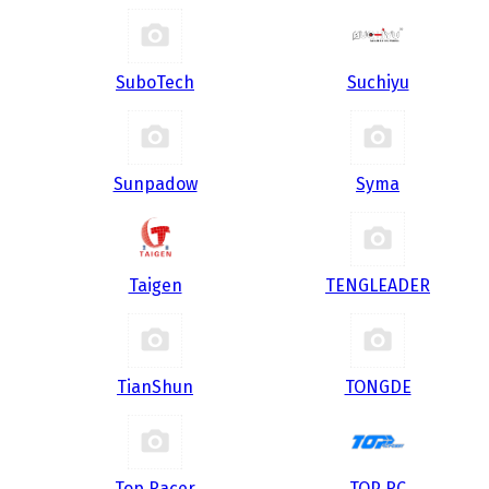
SuboTech
Suchiyu
Sunpadow
Syma
Taigen
TENGLEADER
TianShun
TONGDE
Top Racer
TOP RC