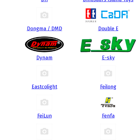
Dongma / DMD
Double E
Dynam
E-sky
Eastcolight
Feilong
FeiLun
Fenfa