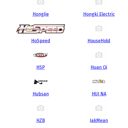
HongJie
Hongki Electric
HoSpeed
HouseHold
HSP
Huan Qi
Hubsan
HUI NA
HZB
JakMean