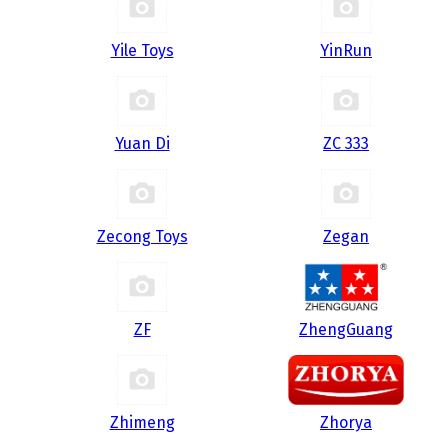
Yile Toys
YinRun
Yuan Di
ZC 333
Zecong Toys
Zegan
ZF
ZhengGuang
Zhimeng
Zhorya