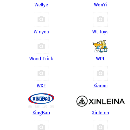
Wellye
WenYi
Winyea
WL toys
Wood Trick
WPL
WXE
Xiaomi
XingBao
Xinleina