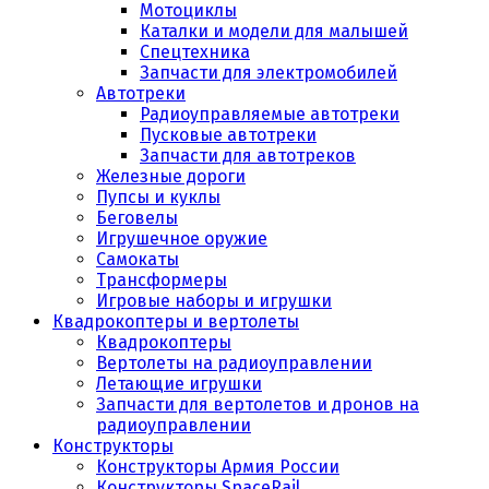
Мотоциклы
Каталки и модели для малышей
Спецтехника
Запчасти для электромобилей
Автотреки
Радиоуправляемые автотреки
Пусковые автотреки
Запчасти для автотреков
Железные дороги
Пупсы и куклы
Беговелы
Игрушечное оружие
Самокаты
Трансформеры
Игровые наборы и игрушки
Квадрокоптеры и вертолеты
Квадрокоптеры
Вертолеты на радиоуправлении
Летающие игрушки
Запчасти для вертолетов и дронов на
радиоуправлении
Конструкторы
Конструкторы Армия России
Конструкторы SpaceRail