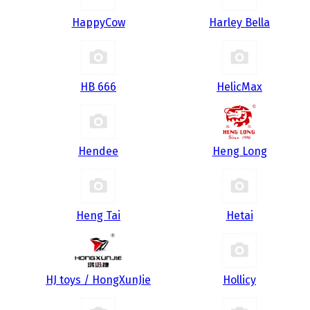
HappyCow
Harley Bella
HB 666
HelicMax
Hendee
Heng Long
Heng Tai
Hetai
HJ toys / HongXunJie
Hollicy