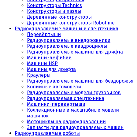
Конструкторы Technics
Конструкторы и пазлы
Деревянные конструкторы
Деревянные конструкторы Robotime
Радиоуправляемые машины и спецтехника
Перевёртыши
Радиоуправляемые внедорожники
Радиоуправляемые квадроциклы
Радиоуправляемые машины для дрифта
Машины-амфибии
Машины HSP
Машины для дрифта
Краулеры
Радиоуправляемые машины для бездорожья
Копийные автомодели
Радиоуправляемые модели грузовиков
Радиоуправляемая спецтехника
Машинки-перевертыши
Коллекционные и масштабные модели
машинок
Мотоциклы на радиоуправлении
Запчасти для радиоуправляемых машин
Радиоуправляемые роботы