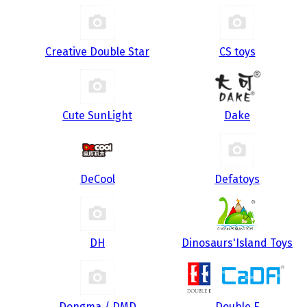
Creative Double Star
CS toys
Cute SunLight
Dake
DeCool
Defatoys
DH
Dinosaurs'Island Toys
Dongma / DMD
Double E