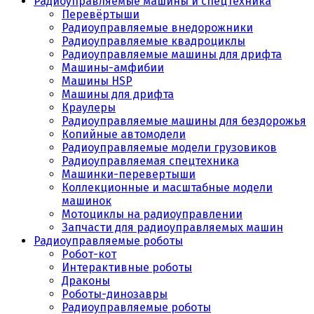
Радиоуправляемые машины и спецтехника
Перевёртыши
Радиоуправляемые внедорожники
Радиоуправляемые квадроциклы
Радиоуправляемые машины для дрифта
Машины-амфибии
Машины HSP
Машины для дрифта
Краулеры
Радиоуправляемые машины для бездорожья
Копийные автомодели
Радиоуправляемые модели грузовиков
Радиоуправляемая спецтехника
Машинки-перевертыши
Коллекционные и масштабные модели
машинок
Мотоциклы на радиоуправлении
Запчасти для радиоуправляемых машин
Радиоуправляемые роботы
Робот-кот
Интерактивные роботы
Драконы
Роботы-динозавры
Радиоуправляемые роботы