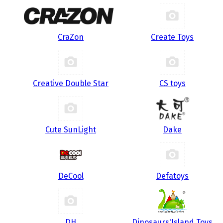
CraZon
Create Toys
Creative Double Star
CS toys
Cute SunLight
Dake
DeCool
Defatoys
DH
Dinosaurs'Island Toys