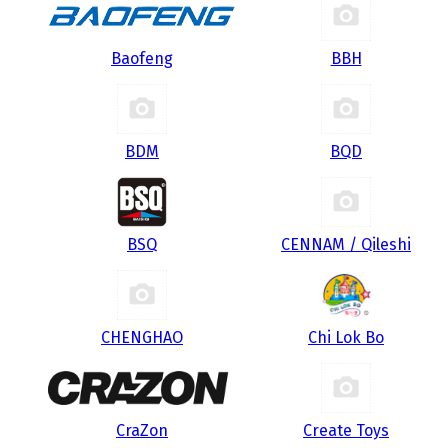
Baofeng
BBH
BDM
BQD
BSQ
CENNAM / Qileshi
CHENGHAO
Chi Lok Bo
CraZon
Create Toys