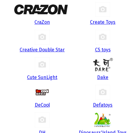
CraZon
Create Toys
Creative Double Star
CS toys
Cute SunLight
Dake
DeCool
Defatoys
DH
Dinosaurs'Island Toys