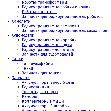
Роботы-трансформеры
Радиоуправляемые собаки и кошки
Роботы-животные
Запчасти для радиоуправляемых роботов
Самолеты
Радиоуправляемые самолеты
Запчасти для радиоуправляемых самолетов
Судомодели
Радиоуправляемые корабли
Радиоуправляемые лодки
Радиоуправляемые катера
Запчасти для судомоделей
Танки
Танки-амфибии
Танки
Запчасти для танков
Запчасти
Аккумуляторы Speed Storm
Радиостанции
Товары для спорта
Камеры
Компьютерные мыши
Аккумуляторы Sunpadow
Универсальные зарядные устройства