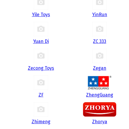
Yile Toys
YinRun
Yuan Di
ZC 333
Zecong Toys
Zegan
ZF
ZhengGuang
Zhimeng
Zhorya