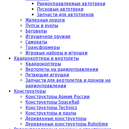
Радиоуправляемые автотреки
Пусковые автотреки
Запчасти для автотреков
Железные дороги
Пупсы и куклы
Беговелы
Игрушечное оружие
Самокаты
Трансформеры
Игровые наборы и игрушки
Квадрокоптеры и вертолеты
Квадрокоптеры
Вертолеты на радиоуправлении
Летающие игрушки
Запчасти для вертолетов и дронов на
радиоуправлении
Конструкторы
Конструкторы Армия России
Конструкторы SpaceRail
Конструкторы Technics
Конструкторы и пазлы
Деревянные конструкторы
Деревянные конструкторы Robotime