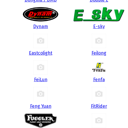
Dynam
E-sky
Eastcolight
Feilong
FeiLun
Fenfa
Feng Yuan
FitRider