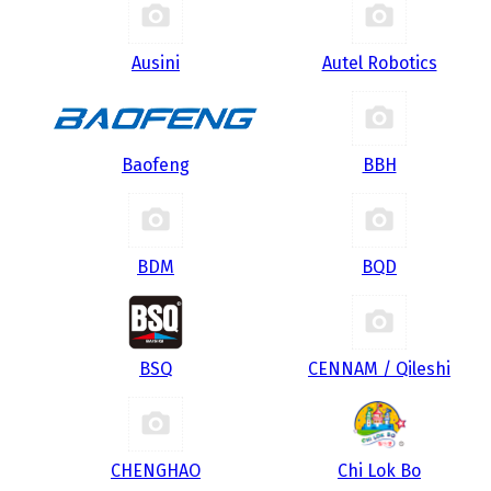
Ausini
Autel Robotics
Baofeng
BBH
BDM
BQD
BSQ
CENNAM / Qileshi
CHENGHAO
Chi Lok Bo