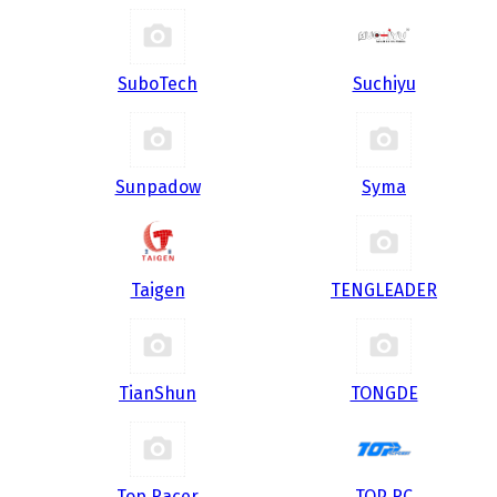
SuboTech
Suchiyu
Sunpadow
Syma
Taigen
TENGLEADER
TianShun
TONGDE
Top Racer
TOP RC