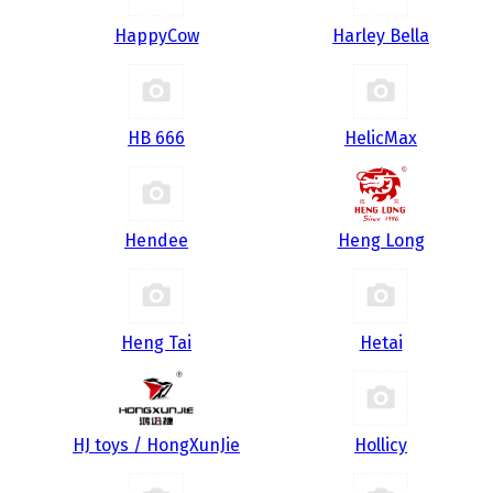
HappyCow
Harley Bella
HB 666
HelicMax
Hendee
Heng Long
Heng Tai
Hetai
HJ toys / HongXunJie
Hollicy