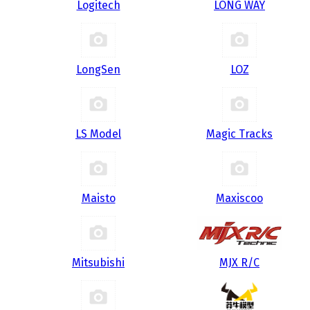
Logitech
LONG WAY
LongSen
LOZ
LS Model
Magic Tracks
Maisto
Maxiscoo
Mitsubishi
MJX R/C