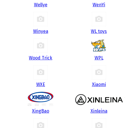
Wellye
WenYi
Winyea
WL toys
Wood Trick
WPL
WXE
Xiaomi
XingBao
Xinleina