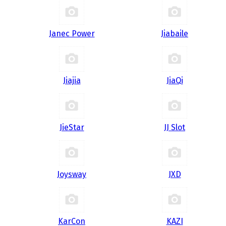
Janec Power
Jiabaile
Jiajia
JiaQi
JieStar
JJ Slot
Joysway
JXD
KarCon
KAZI