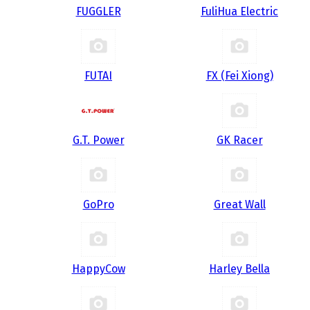
FUGGLER
FuliHua Electric
FUTAI
FX (Fei Xiong)
G.T. Power
GK Racer
GoPro
Great Wall
HappyCow
Harley Bella