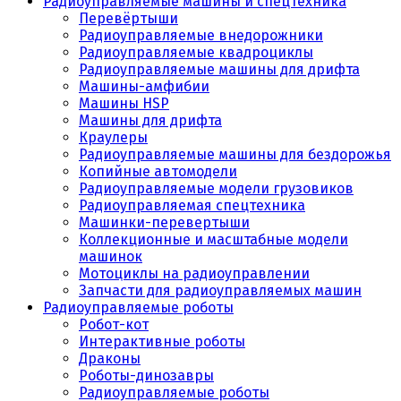
Радиоуправляемые машины и спецтехника
Перевёртыши
Радиоуправляемые внедорожники
Радиоуправляемые квадроциклы
Радиоуправляемые машины для дрифта
Машины-амфибии
Машины HSP
Машины для дрифта
Краулеры
Радиоуправляемые машины для бездорожья
Копийные автомодели
Радиоуправляемые модели грузовиков
Радиоуправляемая спецтехника
Машинки-перевертыши
Коллекционные и масштабные модели
машинок
Мотоциклы на радиоуправлении
Запчасти для радиоуправляемых машин
Радиоуправляемые роботы
Робот-кот
Интерактивные роботы
Драконы
Роботы-динозавры
Радиоуправляемые роботы