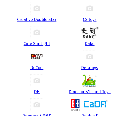
Creative Double Star
CS toys
Cute SunLight
Dake
DeCool
Defatoys
DH
Dinosaurs'Island Toys
Dongma / DMD
Double E