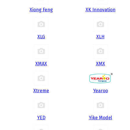
Xiong Feng
XK Innovation
XLG
XLH
XMAX
XMX
Xtreme
Yearoo
YED
Yike Model