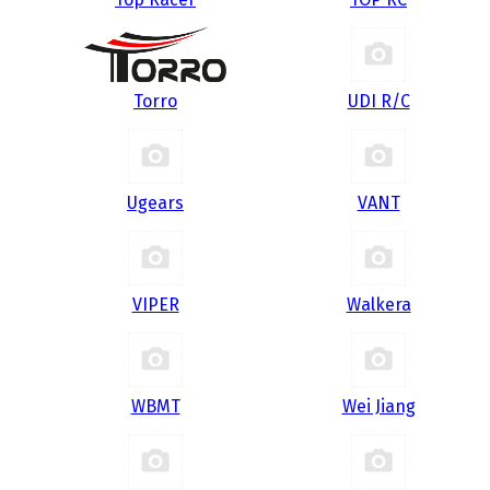
Torro
UDI R/С
Ugears
VANT
VIPER
Walkera
WBMT
Wei Jiang