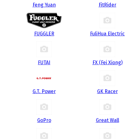
Feng Yuan
FitRider
FUGGLER
FuliHua Electric
FUTAI
FX (Fei Xiong)
G.T. Power
GK Racer
GoPro
Great Wall