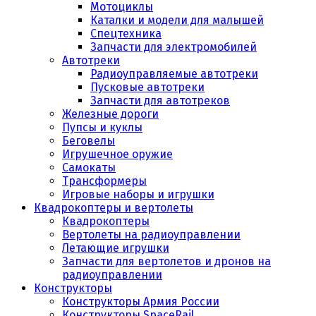
Мотоциклы
Каталки и модели для малышей
Спецтехника
Запчасти для электромобилей
Автотреки
Радиоуправляемые автотреки
Пусковые автотреки
Запчасти для автотреков
Железные дороги
Пупсы и куклы
Беговелы
Игрушечное оружие
Самокаты
Трансформеры
Игровые наборы и игрушки
Квадрокоптеры и вертолеты
Квадрокоптеры
Вертолеты на радиоуправлении
Летающие игрушки
Запчасти для вертолетов и дронов на
радиоуправлении
Конструкторы
Конструкторы Армия России
Конструкторы SpaceRail