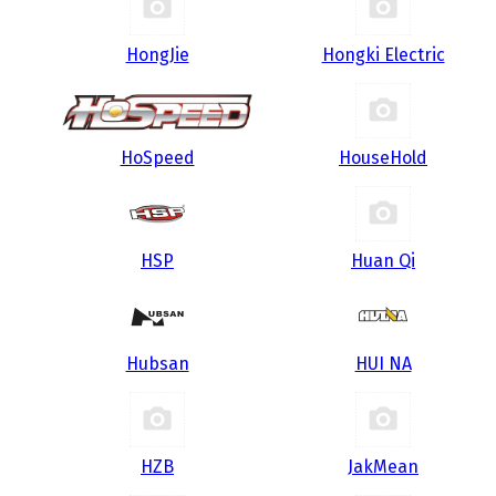
HongJie
Hongki Electric
HoSpeed
HouseHold
HSP
Huan Qi
Hubsan
HUI NA
HZB
JakMean