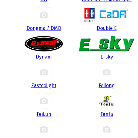
Dongma / DMD
Double E
Dynam
E-sky
Eastcolight
Feilong
FeiLun
Fenfa