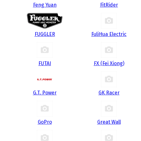
Feng Yuan
FitRider
FUGGLER
FuliHua Electric
FUTAI
FX (Fei Xiong)
G.T. Power
GK Racer
GoPro
Great Wall