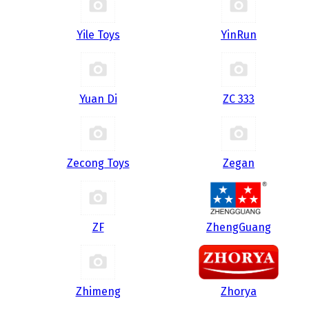
Yile Toys
YinRun
Yuan Di
ZC 333
Zecong Toys
Zegan
ZF
ZhengGuang
Zhimeng
Zhorya