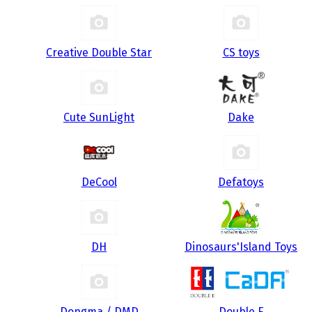
Creative Double Star
CS toys
Cute SunLight
Dake
DeCool
Defatoys
DH
Dinosaurs'Island Toys
Dongma / DMD
Double E