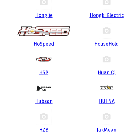
HongJie
Hongki Electric
HoSpeed
HouseHold
HSP
Huan Qi
Hubsan
HUI NA
HZB
JakMean