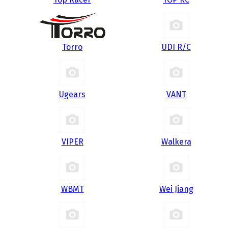
Torro
UDI R/С
Ugears
VANT
VIPER
Walkera
WBMT
Wei Jiang