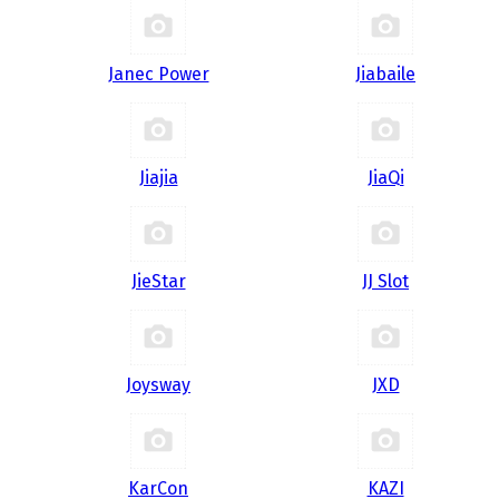
Janec Power
Jiabaile
Jiajia
JiaQi
JieStar
JJ Slot
Joysway
JXD
KarCon
KAZI