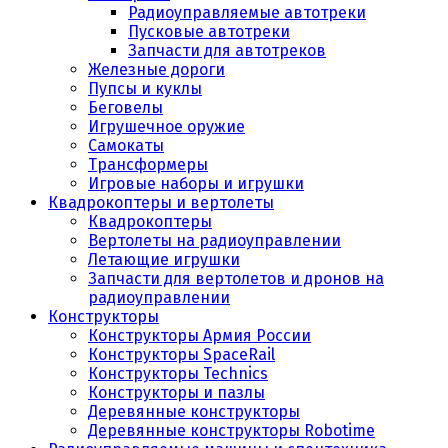
Радиоуправляемые автотреки
Пусковые автотреки
Запчасти для автотреков
Железные дороги
Пупсы и куклы
Беговелы
Игрушечное оружие
Самокаты
Трансформеры
Игровые наборы и игрушки
Квадрокоптеры и вертолеты
Квадрокоптеры
Вертолеты на радиоуправлении
Летающие игрушки
Запчасти для вертолетов и дронов на
радиоуправлении
Конструкторы
Конструкторы Армия России
Конструкторы SpaceRail
Конструкторы Technics
Конструкторы и пазлы
Деревянные конструкторы
Деревянные конструкторы Robotime