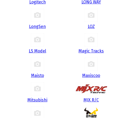
Logitech
LONG WAY
LongSen
LOZ
LS Model
Magic Tracks
Maisto
Maxiscoo
Mitsubishi
MJX R/C