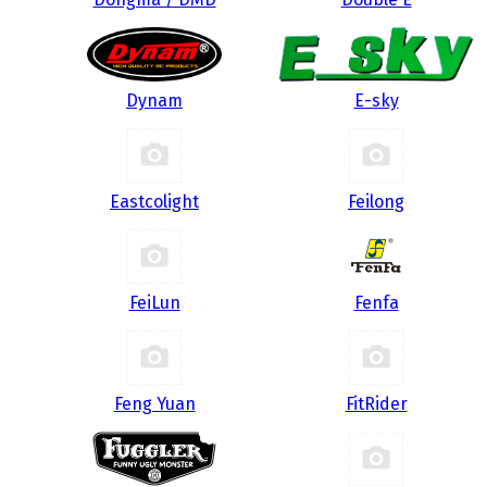
Dynam
E-sky
Eastcolight
Feilong
FeiLun
Fenfa
Feng Yuan
FitRider