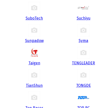
SuboTech
Suchiyu
Sunpadow
Syma
Taigen
TENGLEADER
TianShun
TONGDE
Top Racer
TOP RC