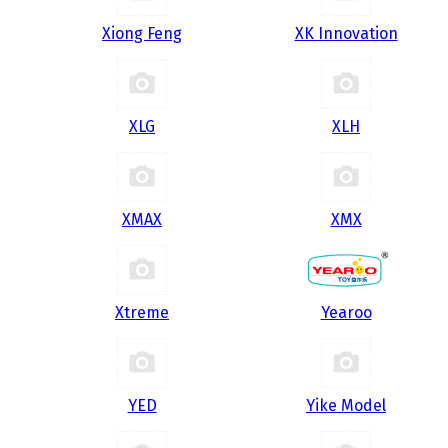
Xiong Feng
XK Innovation
XLG
XLH
XMAX
XMX
Xtreme
Yearoo
YED
Yike Model