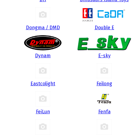
Dongma / DMD
Double E
Dynam
E-sky
Eastcolight
Feilong
FeiLun
Fenfa