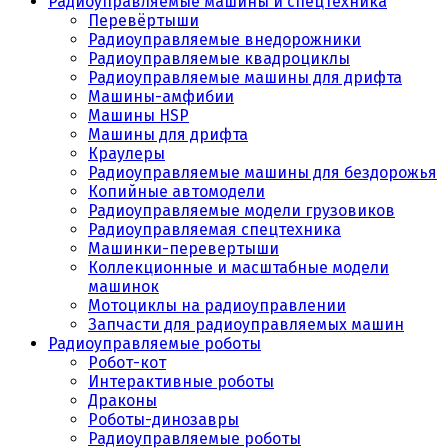
Радиоуправляемые машины и спецтехника
Перевёртыши
Радиоуправляемые внедорожники
Радиоуправляемые квадроциклы
Радиоуправляемые машины для дрифта
Машины-амфибии
Машины HSP
Машины для дрифта
Краулеры
Радиоуправляемые машины для бездорожья
Копийные автомодели
Радиоуправляемые модели грузовиков
Радиоуправляемая спецтехника
Машинки-перевертыши
Коллекционные и масштабные модели
машинок
Мотоциклы на радиоуправлении
Запчасти для радиоуправляемых машин
Радиоуправляемые роботы
Робот-кот
Интерактивные роботы
Драконы
Роботы-динозавры
Радиоуправляемые роботы