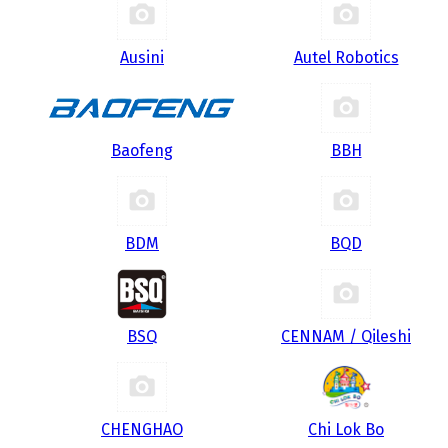
Ausini
Autel Robotics
Baofeng
BBH
BDM
BQD
BSQ
CENNAM / Qileshi
CHENGHAO
Chi Lok Bo