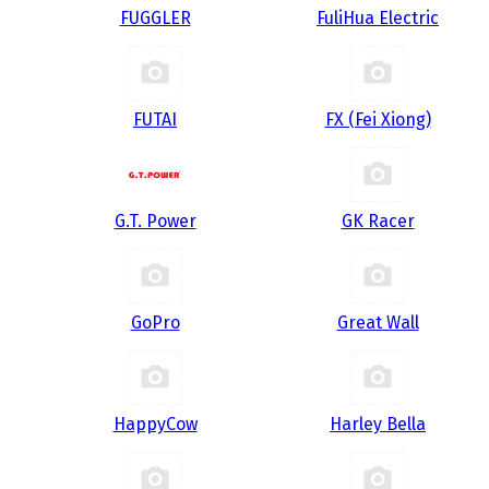
FUGGLER
FuliHua Electric
FUTAI
FX (Fei Xiong)
G.T. Power
GK Racer
GoPro
Great Wall
HappyCow
Harley Bella