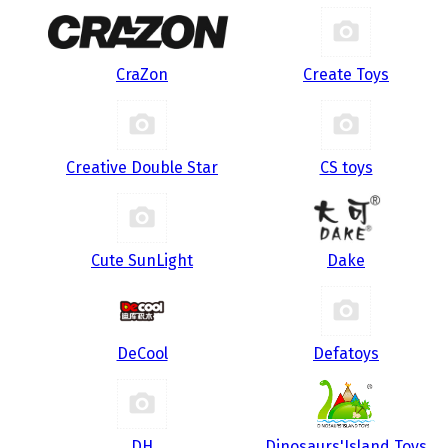
CraZon
Create Toys
Creative Double Star
CS toys
Cute SunLight
Dake
DeCool
Defatoys
DH
Dinosaurs'Island Toys