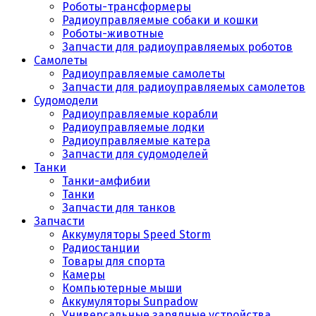
Роботы-трансформеры
Радиоуправляемые собаки и кошки
Роботы-животные
Запчасти для радиоуправляемых роботов
Самолеты
Радиоуправляемые самолеты
Запчасти для радиоуправляемых самолетов
Судомодели
Радиоуправляемые корабли
Радиоуправляемые лодки
Радиоуправляемые катера
Запчасти для судомоделей
Танки
Танки-амфибии
Танки
Запчасти для танков
Запчасти
Аккумуляторы Speed Storm
Радиостанции
Товары для спорта
Камеры
Компьютерные мыши
Аккумуляторы Sunpadow
Универсальные зарядные устройства