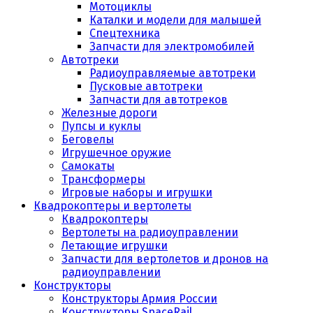
Мотоциклы
Каталки и модели для малышей
Спецтехника
Запчасти для электромобилей
Автотреки
Радиоуправляемые автотреки
Пусковые автотреки
Запчасти для автотреков
Железные дороги
Пупсы и куклы
Беговелы
Игрушечное оружие
Самокаты
Трансформеры
Игровые наборы и игрушки
Квадрокоптеры и вертолеты
Квадрокоптеры
Вертолеты на радиоуправлении
Летающие игрушки
Запчасти для вертолетов и дронов на
радиоуправлении
Конструкторы
Конструкторы Армия России
Конструкторы SpaceRail