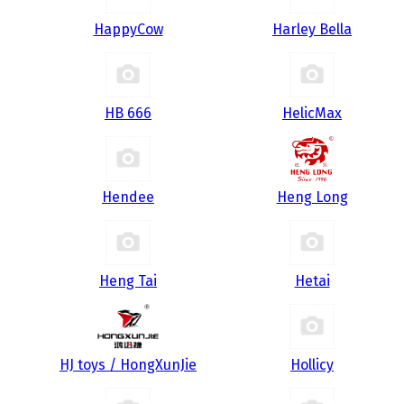
HappyCow
Harley Bella
HB 666
HelicMax
Hendee
Heng Long
Heng Tai
Hetai
HJ toys / HongXunJie
Hollicy