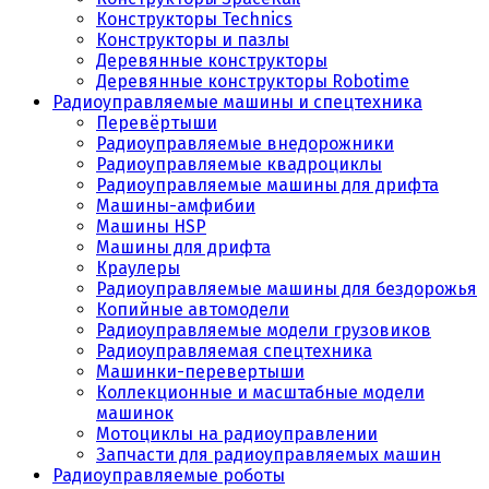
Конструкторы Technics
Конструкторы и пазлы
Деревянные конструкторы
Деревянные конструкторы Robotime
Радиоуправляемые машины и спецтехника
Перевёртыши
Радиоуправляемые внедорожники
Радиоуправляемые квадроциклы
Радиоуправляемые машины для дрифта
Машины-амфибии
Машины HSP
Машины для дрифта
Краулеры
Радиоуправляемые машины для бездорожья
Копийные автомодели
Радиоуправляемые модели грузовиков
Радиоуправляемая спецтехника
Машинки-перевертыши
Коллекционные и масштабные модели
машинок
Мотоциклы на радиоуправлении
Запчасти для радиоуправляемых машин
Радиоуправляемые роботы