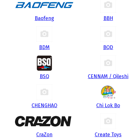
Baofeng
BBH
BDM
BQD
BSQ
CENNAM / Qileshi
CHENGHAO
Chi Lok Bo
CraZon
Create Toys