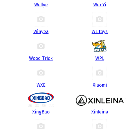
Wellye
WenYi
Winyea
WL toys
Wood Trick
WPL
WXE
Xiaomi
XingBao
Xinleina