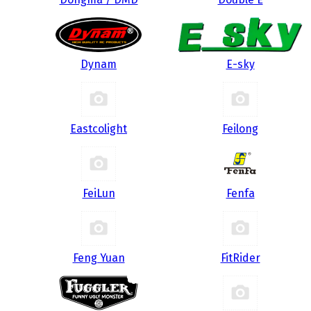
Dynam
E-sky
Eastcolight
Feilong
FeiLun
Fenfa
Feng Yuan
FitRider