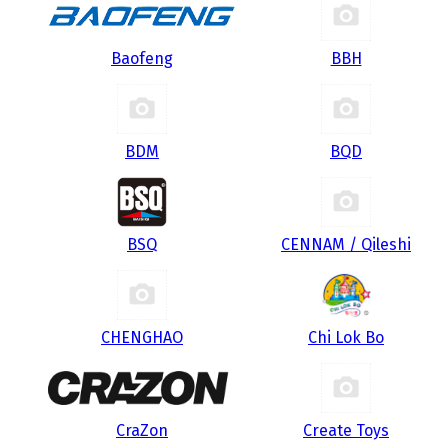
Baofeng
BBH
BDM
BQD
BSQ
CENNAM / Qileshi
CHENGHAO
Chi Lok Bo
CraZon
Create Toys