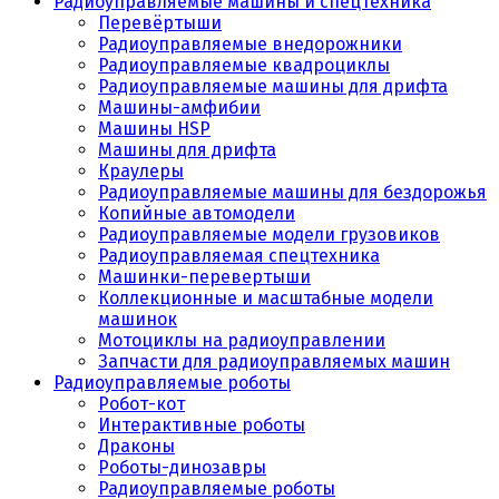
Радиоуправляемые машины и спецтехника
Перевёртыши
Радиоуправляемые внедорожники
Радиоуправляемые квадроциклы
Радиоуправляемые машины для дрифта
Машины-амфибии
Машины HSP
Машины для дрифта
Краулеры
Радиоуправляемые машины для бездорожья
Копийные автомодели
Радиоуправляемые модели грузовиков
Радиоуправляемая спецтехника
Машинки-перевертыши
Коллекционные и масштабные модели
машинок
Мотоциклы на радиоуправлении
Запчасти для радиоуправляемых машин
Радиоуправляемые роботы
Робот-кот
Интерактивные роботы
Драконы
Роботы-динозавры
Радиоуправляемые роботы