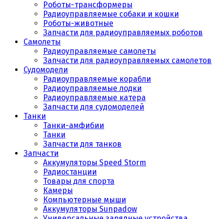
Роботы-трансформеры
Радиоуправляемые собаки и кошки
Роботы-животные
Запчасти для радиоуправляемых роботов
Самолеты
Радиоуправляемые самолеты
Запчасти для радиоуправляемых самолетов
Судомодели
Радиоуправляемые корабли
Радиоуправляемые лодки
Радиоуправляемые катера
Запчасти для судомоделей
Танки
Танки-амфибии
Танки
Запчасти для танков
Запчасти
Аккумуляторы Speed Storm
Радиостанции
Товары для спорта
Камеры
Компьютерные мыши
Аккумуляторы Sunpadow
Универсальные зарядные устройства