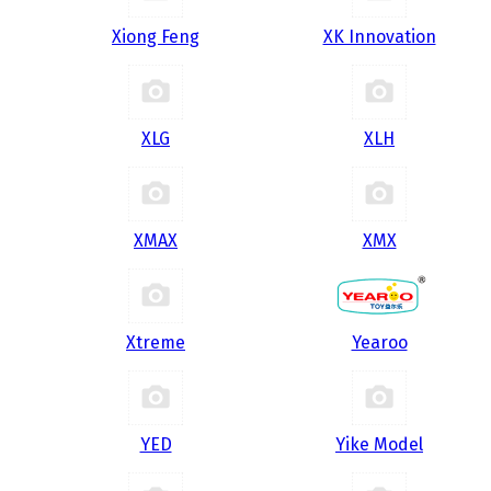
Xiong Feng
XK Innovation
XLG
XLH
XMAX
XMX
Xtreme
Yearoo
YED
Yike Model