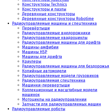
Конструкторы Technics
Конструкторы и пазлы
Деревянные конструкторы
Деревянные конструкторы Robotime
Радиоуправляемые машины и спецтехника
Перевёртыши
Радиоуправляемые внедорожники
Радиоуправляемые квадроциклы
Радиоуправляемые машины для дрифта
Машины-амфибии
Машины HSP
Машины для дрифта
Краулеры
Радиоуправляемые машины для бездорожья
Копийные автомодели
Радиоуправляемые модели грузовиков
Радиоуправляемая спецтехника
Машинки-перевертыши
Коллекционные и масштабные модели
машинок
Мотоциклы на радиоуправлении
Запчасти для радиоуправляемых машин
Радиоуправляемые роботы