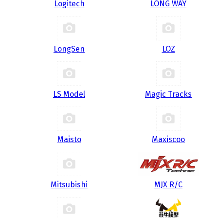
Logitech
LONG WAY
LongSen
LOZ
LS Model
Magic Tracks
Maisto
Maxiscoo
Mitsubishi
MJX R/C