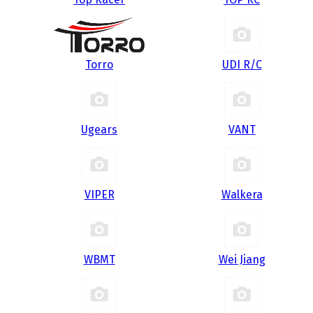
Torro
UDI R/С
Ugears
VANT
VIPER
Walkera
WBMT
Wei Jiang