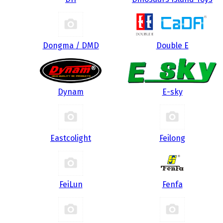
Dongma / DMD
Double E
Dynam
E-sky
Eastcolight
Feilong
FeiLun
Fenfa