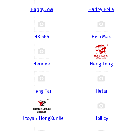
HappyCow
Harley Bella
HB 666
HelicMax
Hendee
Heng Long
Heng Tai
Hetai
HJ toys / HongXunJie
Hollicy