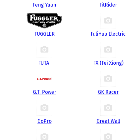
Feng Yuan
FitRider
FUGGLER
FuliHua Electric
FUTAI
FX (Fei Xiong)
G.T. Power
GK Racer
GoPro
Great Wall