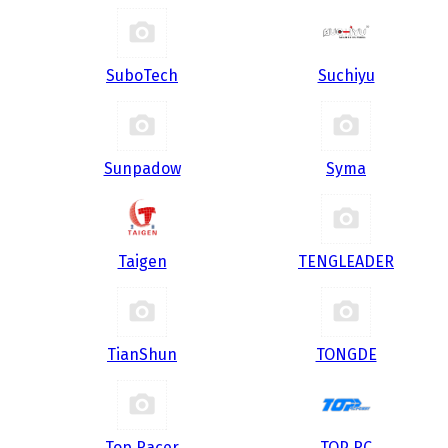
SuboTech
Suchiyu
Sunpadow
Syma
Taigen
TENGLEADER
TianShun
TONGDE
Top Racer
TOP RC