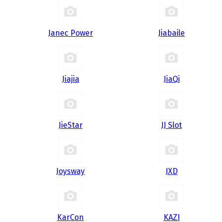
Janec Power
Jiabaile
Jiajia
JiaQi
JieStar
JJ Slot
Joysway
JXD
KarCon
KAZI