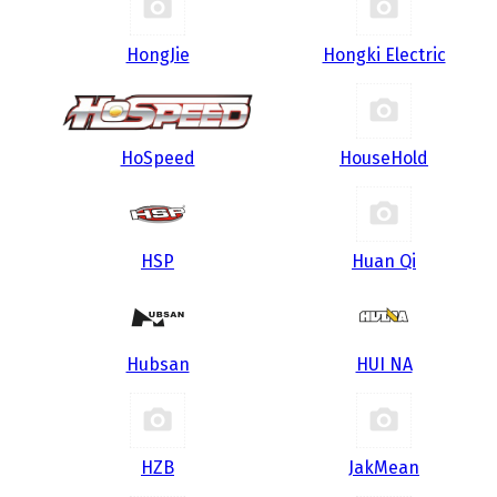
HongJie
Hongki Electric
HoSpeed
HouseHold
HSP
Huan Qi
Hubsan
HUI NA
HZB
JakMean