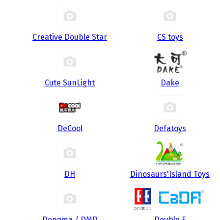
Creative Double Star
CS toys
Cute SunLight
Dake
DeCool
Defatoys
DH
Dinosaurs'Island Toys
Dongma / DMD
Double E