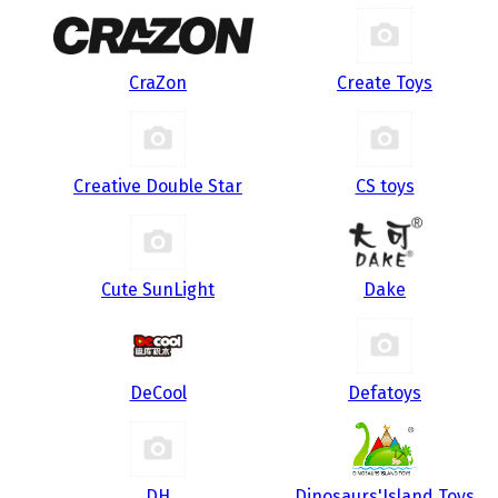
CraZon
Create Toys
Creative Double Star
CS toys
Cute SunLight
Dake
DeCool
Defatoys
DH
Dinosaurs'Island Toys