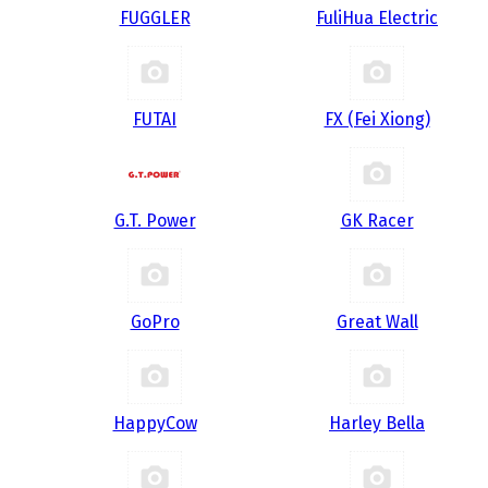
FUGGLER
FuliHua Electric
FUTAI
FX (Fei Xiong)
G.T. Power
GK Racer
GoPro
Great Wall
HappyCow
Harley Bella