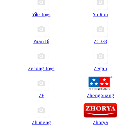
Yile Toys
YinRun
Yuan Di
ZC 333
Zecong Toys
Zegan
ZF
ZhengGuang
Zhimeng
Zhorya