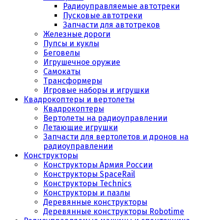
Радиоуправляемые автотреки
Пусковые автотреки
Запчасти для автотреков
Железные дороги
Пупсы и куклы
Беговелы
Игрушечное оружие
Самокаты
Трансформеры
Игровые наборы и игрушки
Квадрокоптеры и вертолеты
Квадрокоптеры
Вертолеты на радиоуправлении
Летающие игрушки
Запчасти для вертолетов и дронов на
радиоуправлении
Конструкторы
Конструкторы Армия России
Конструкторы SpaceRail
Конструкторы Technics
Конструкторы и пазлы
Деревянные конструкторы
Деревянные конструкторы Robotime