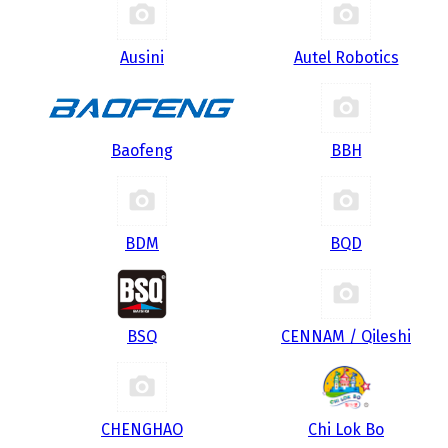
Ausini
Autel Robotics
Baofeng
BBH
BDM
BQD
BSQ
CENNAM / Qileshi
CHENGHAO
Chi Lok Bo