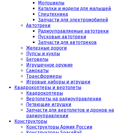
Мотоциклы
Каталки и модели для малышей
Спецтехника
Запчасти для электромобилей
Автотреки
Радиоуправляемые автотреки
Пусковые автотреки
Запчасти для автотреков
Железные дороги
Пупсы и куклы
Беговелы
Игрушечное оружие
Самокаты
Трансформеры
Игровые наборы и игрушки
Квадрокоптеры и вертолеты
Квадрокоптеры
Вертолеты на радиоуправлении
Летающие игрушки
Запчасти для вертолетов и дронов на
радиоуправлении
Конструкторы
Конструкторы Армия России
Конструкторы SpaceRail