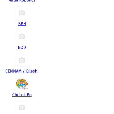
Autel Robotics
BBH
BQD
CENNAM / Qileshi
Chi Lok Bo