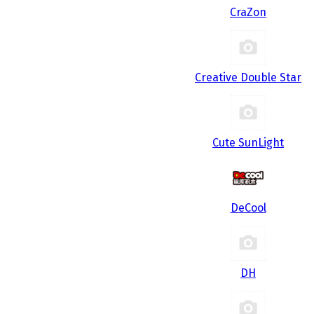
CraZon
Creative Double Star
Cute SunLight
DeCool
DH