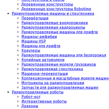
Деревянные конструкторы
Деревянные конструкторы Robotime
Радиоуправляемые машины и спецтехника
Перевёртыши
Радиоуправляемые внедорожники
Радиоуправляемые квадроциклы
Радиоуправляемые машины для дрифта
Машины-амфибии
Машины HSP
Машины для дрифта
Краулеры
Радиоуправляемые машины для бездорожья
Копийные автомодели
Радиоуправляемые модели грузовиков
Радиоуправляемая спецтехника
Машинки-перевертыши
Коллекционные и масштабные модели машин
Мотоциклы на радиоуправлении
Запчасти для радиоуправляемых машин
Радиоуправляемые роботы
Робот-кот
Интерактивные роботы
Драконы