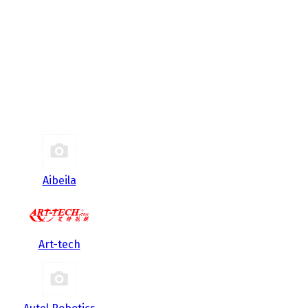
Aibeila
Art-tech