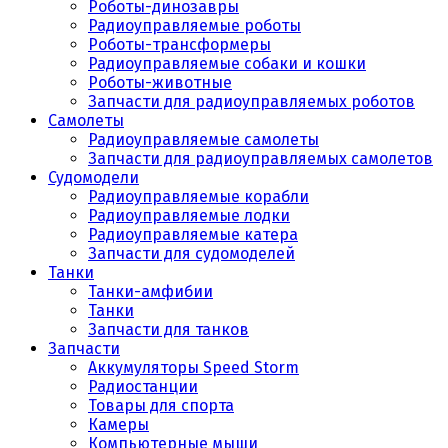
Роботы-динозавры
Радиоуправляемые роботы
Роботы-трансформеры
Радиоуправляемые собаки и кошки
Роботы-животные
Запчасти для радиоуправляемых роботов
Самолеты
Радиоуправляемые самолеты
Запчасти для радиоуправляемых самолетов
Судомодели
Радиоуправляемые корабли
Радиоуправляемые лодки
Радиоуправляемые катера
Запчасти для судомоделей
Танки
Танки-амфибии
Танки
Запчасти для танков
Запчасти
Аккумуляторы Speed Storm
Радиостанции
Товары для спорта
Камеры
Компьютерные мыши