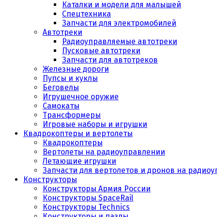
Каталки и модели для малышей
Спецтехника
Запчасти для электромобилей
Автотреки
Радиоуправляемые автотреки
Пусковые автотреки
Запчасти для автотреков
Железные дороги
Пупсы и куклы
Беговелы
Игрушечное оружие
Самокаты
Трансформеры
Игровые наборы и игрушки
Квадрокоптеры и вертолеты
Квадрокоптеры
Вертолеты на радиоуправлении
Летающие игрушки
Запчасти для вертолетов и дронов на радио
Конструкторы
Конструкторы Армия России
Конструкторы SpaceRail
Конструкторы Technics
Конструкторы и пазлы