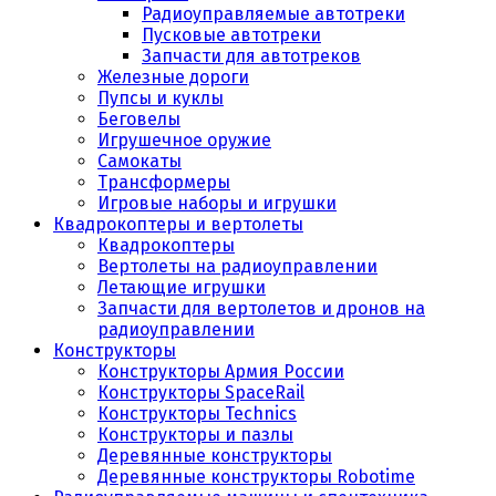
Радиоуправляемые автотреки
Пусковые автотреки
Запчасти для автотреков
Железные дороги
Пупсы и куклы
Беговелы
Игрушечное оружие
Самокаты
Трансформеры
Игровые наборы и игрушки
Квадрокоптеры и вертолеты
Квадрокоптеры
Вертолеты на радиоуправлении
Летающие игрушки
Запчасти для вертолетов и дронов на
радиоуправлении
Конструкторы
Конструкторы Армия России
Конструкторы SpaceRail
Конструкторы Technics
Конструкторы и пазлы
Деревянные конструкторы
Деревянные конструкторы Robotime