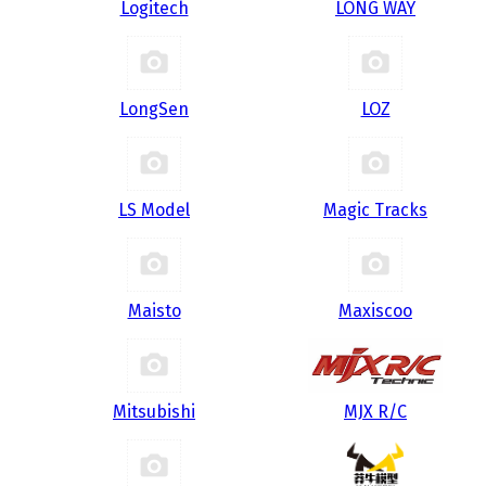
Logitech
LONG WAY
LongSen
LOZ
LS Model
Magic Tracks
Maisto
Maxiscoo
Mitsubishi
MJX R/C