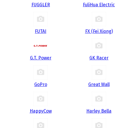
FUGGLER
FuliHua Electric
FUTAI
FX (Fei Xiong)
G.T. Power
GK Racer
GoPro
Great Wall
HappyCow
Harley Bella