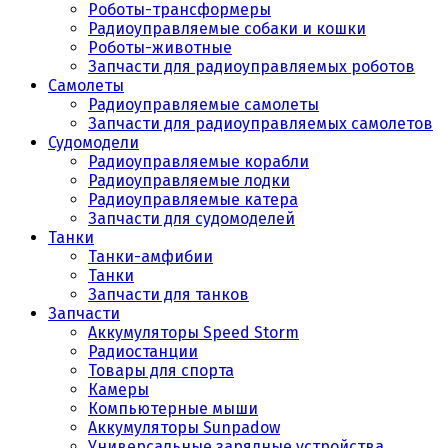
Роботы-трансформеры
Радиоуправляемые собаки и кошки
Роботы-животные
Запчасти для радиоуправляемых роботов
Самолеты
Радиоуправляемые самолеты
Запчасти для радиоуправляемых самолетов
Судомодели
Радиоуправляемые корабли
Радиоуправляемые лодки
Радиоуправляемые катера
Запчасти для судомоделей
Танки
Танки-амфибии
Танки
Запчасти для танков
Запчасти
Аккумуляторы Speed Storm
Радиостанции
Товары для спорта
Камеры
Компьютерные мыши
Аккумуляторы Sunpadow
Универсальные зарядные устройства