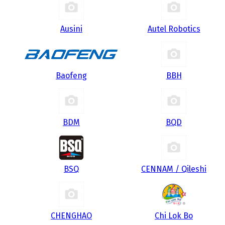
Ausini
Autel Robotics
Baofeng
BBH
BDM
BQD
BSQ
CENNAM / Qileshi
CHENGHAO
Chi Lok Bo