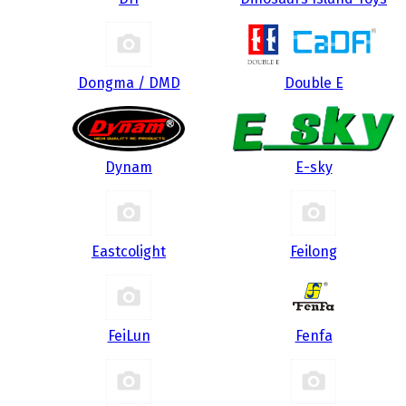
Dongma / DMD
Double E
Dynam
E-sky
Eastcolight
Feilong
FeiLun
Fenfa