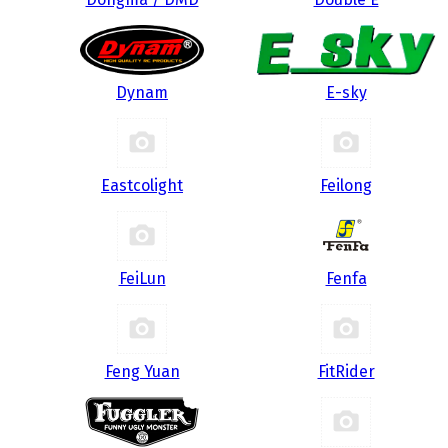
Dynam
E-sky
Eastcolight
Feilong
FeiLun
Fenfa
Feng Yuan
FitRider