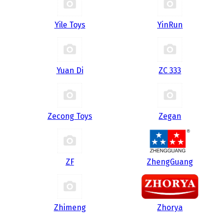
Yile Toys
YinRun
Yuan Di
ZC 333
Zecong Toys
Zegan
ZF
ZhengGuang
Zhimeng
Zhorya