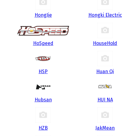
HongJie
Hongki Electric
HoSpeed
HouseHold
HSP
Huan Qi
Hubsan
HUI NA
HZB
JakMean