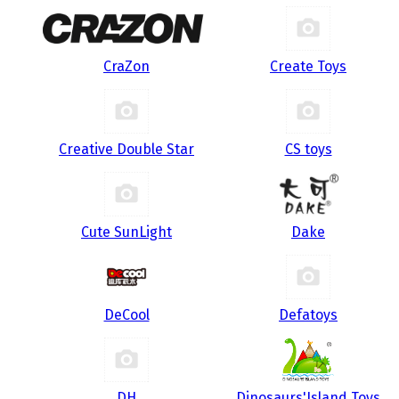
CraZon
Create Toys
Creative Double Star
CS toys
Cute SunLight
Dake
DeCool
Defatoys
DH
Dinosaurs'Island Toys