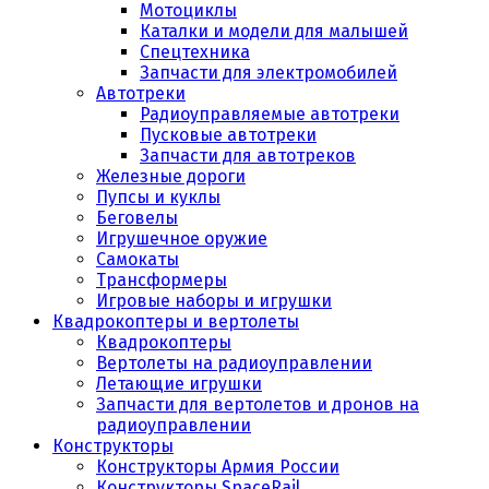
Мотоциклы
Каталки и модели для малышей
Спецтехника
Запчасти для электромобилей
Автотреки
Радиоуправляемые автотреки
Пусковые автотреки
Запчасти для автотреков
Железные дороги
Пупсы и куклы
Беговелы
Игрушечное оружие
Самокаты
Трансформеры
Игровые наборы и игрушки
Квадрокоптеры и вертолеты
Квадрокоптеры
Вертолеты на радиоуправлении
Летающие игрушки
Запчасти для вертолетов и дронов на
радиоуправлении
Конструкторы
Конструкторы Армия России
Конструкторы SpaceRail