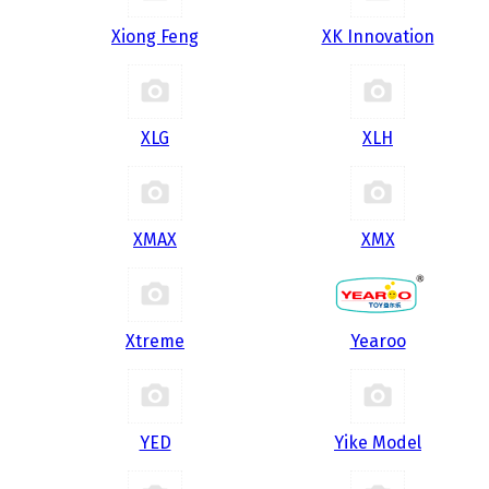
Xiong Feng
XK Innovation
XLG
XLH
XMAX
XMX
Xtreme
Yearoo
YED
Yike Model