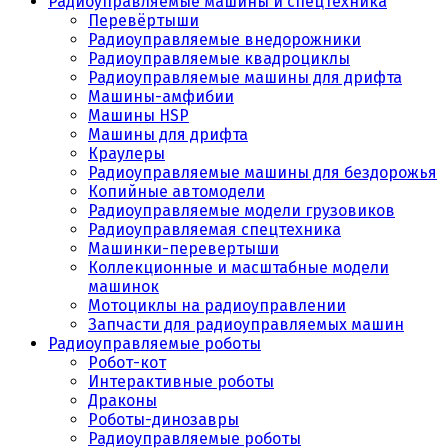
Радиоуправляемые машины и спецтехника
Перевёртыши
Радиоуправляемые внедорожники
Радиоуправляемые квадроциклы
Радиоуправляемые машины для дрифта
Машины-амфибии
Машины HSP
Машины для дрифта
Краулеры
Радиоуправляемые машины для бездорожья
Копийные автомодели
Радиоуправляемые модели грузовиков
Радиоуправляемая спецтехника
Машинки-перевертыши
Коллекционные и масштабные модели
машинок
Мотоциклы на радиоуправлении
Запчасти для радиоуправляемых машин
Радиоуправляемые роботы
Робот-кот
Интерактивные роботы
Драконы
Роботы-динозавры
Радиоуправляемые роботы