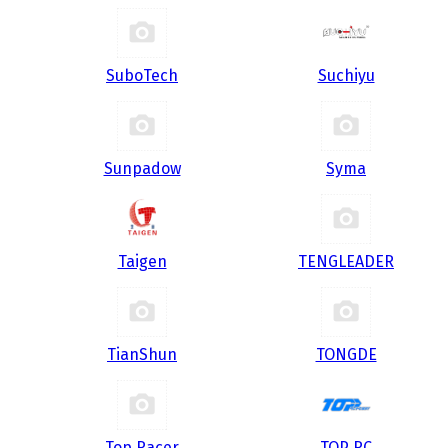
SuboTech
Suchiyu
Sunpadow
Syma
Taigen
TENGLEADER
TianShun
TONGDE
Top Racer
TOP RC