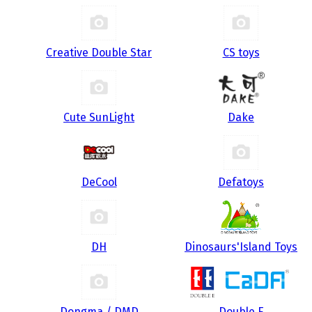
Creative Double Star
CS toys
Cute SunLight
Dake
DeCool
Defatoys
DH
Dinosaurs'Island Toys
Dongma / DMD
Double E