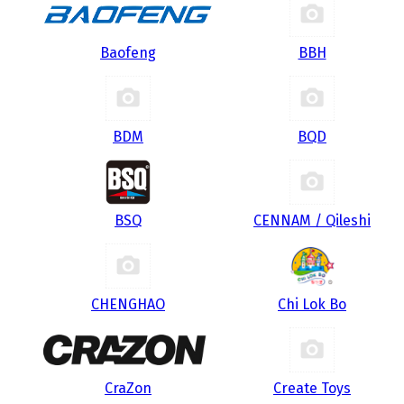
Baofeng
BBH
BDM
BQD
BSQ
CENNAM / Qileshi
CHENGHAO
Chi Lok Bo
CraZon
Create Toys