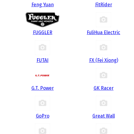
Feng Yuan
FitRider
FUGGLER
FuliHua Electric
FUTAI
FX (Fei Xiong)
G.T. Power
GK Racer
GoPro
Great Wall