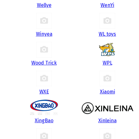
Wellye
WenYi
Winyea
WL toys
Wood Trick
WPL
WXE
Xiaomi
XingBao
Xinleina