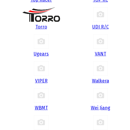
Torro
UDI R/С
Ugears
VANT
VIPER
Walkera
WBMT
Wei Jiang