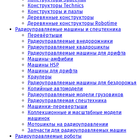
Конструкторы Technics
Конструкторы и пазлы
Деревянные конструкторы
Деревянные конструкторы Robotime
Радиоуправляемые машины и спецтехника
Перевёртыши
Радиоуправляемые внедорожники
Радиоуправляемые квадроциклы
Радиоуправляемые машины для дрифта
Машины-амфибии
Машины HSP
Машины для дрифта
Краулеры
Радиоуправляемые машины для бездорожья
Копийные автомодели
Радиоуправляемые модели грузовиков
Радиоуправляемая спецтехника
Машинки-перевертыши
Коллекционные и масштабные модели
машинок
Мотоциклы на радиоуправлении
Запчасти для радиоуправляемых машин
Радиоуправляемые роботы