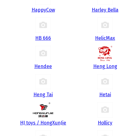
HappyCow
Harley Bella
HB 666
HelicMax
Hendee
Heng Long
Heng Tai
Hetai
HJ toys / HongXunJie
Hollicy