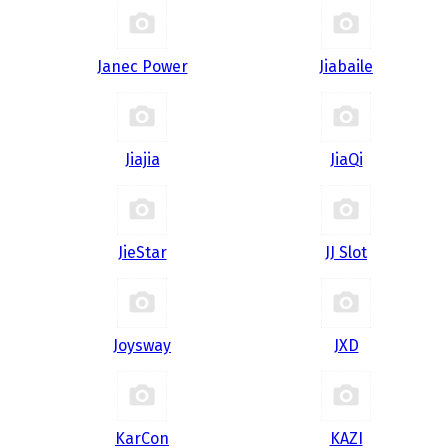
Janec Power
Jiabaile
Jiajia
JiaQi
JieStar
JJ Slot
Joysway
JXD
KarCon
KAZI