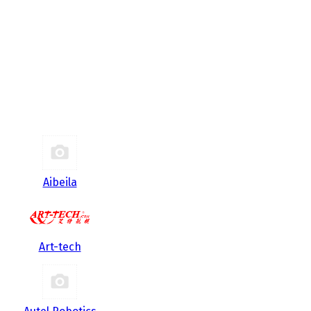
Aibeila
Art-tech