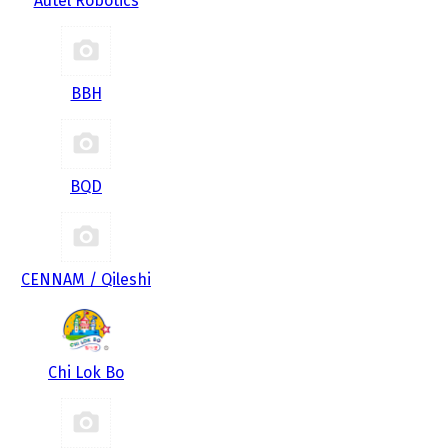
Autel Robotics
BBH
BQD
CENNAM / Qileshi
Chi Lok Bo