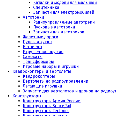
Каталки и модели для малышей
Спецтехника
Запчасти для электромобилей
Автотреки
Радиоуправляемые автотреки
Пусковые автотреки
Запчасти для автотреков
Железные дороги
Пупсы и куклы
Беговелы
Игрушечное оружие
Самокаты
Трансформеры
Игровые наборы и игрушки
Квадрокоптеры и вертолеты
Квадрокоптеры
Вертолеты на радиоуправлении
Летающие игрушки
Запчасти для вертолетов и дронов на радио
Конструкторы
Конструкторы Армия России
Конструкторы SpaceRail
Конструкторы Technics
Конструкторы и пазлы