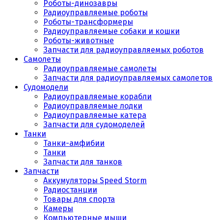
Роботы-динозавры
Радиоуправляемые роботы
Роботы-трансформеры
Радиоуправляемые собаки и кошки
Роботы-животные
Запчасти для радиоуправляемых роботов
Самолеты
Радиоуправляемые самолеты
Запчасти для радиоуправляемых самолетов
Судомодели
Радиоуправляемые корабли
Радиоуправляемые лодки
Радиоуправляемые катера
Запчасти для судомоделей
Танки
Танки-амфибии
Танки
Запчасти для танков
Запчасти
Аккумуляторы Speed Storm
Радиостанции
Товары для спорта
Камеры
Компьютерные мыши