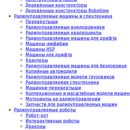
Деревянные конструкторы
Деревянные конструкторы Robotime
Радиоуправляемые машины и спецтехника
Перевёртыши
Радиоуправляемые внедорожники
Радиоуправляемые квадроциклы
Радиоуправляемые машины для дрифта
Машины-амфибии
Машины HSP
Машины для дрифта
Краулеры
Радиоуправляемые машины для бездорожья
Копийные автомодели
Радиоуправляемые модели грузовиков
Радиоуправляемая спецтехника
Машинки-перевертыши
Коллекционные и масштабные модели машин
Мотоциклы на радиоуправлении
Запчасти для радиоуправляемых машин
Радиоуправляемые роботы
Робот-кот
Интерактивные роботы
Драконы