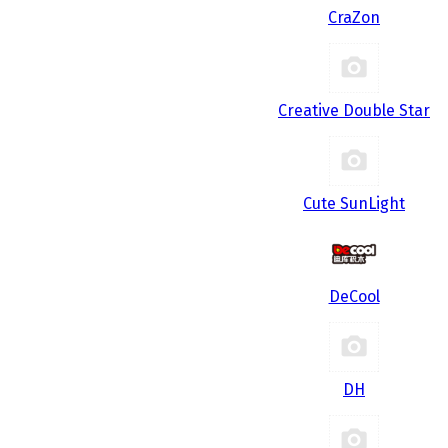
CraZon
Creative Double Star
Cute SunLight
DeCool
DH