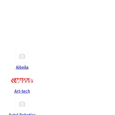
Aibeila
Art-tech