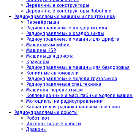
Деревянные конструкторы
Деревянные конструкторы Robotime
Радиоуправляемые машины и спецтехника
Перевёртыши
Радиоуправляемые внедорожники
Радиоуправляемые квадроциклы
Радиоуправляемые машины для дрифта
Машины-амфибии
Машины HSP
Машины для дрифта
Краулеры
Радиоуправляемые машины для бездорожья
Копийные автомодели
Радиоуправляемые модели грузовиков
Радиоуправляемая спецтехника
Машинки-перевертыши
Коллекционные и масштабные модели машин
Мотоциклы на радиоуправлении
Запчасти для радиоуправляемых машин
Радиоуправляемые роботы
Робот-кот
Интерактивные роботы
Драконы