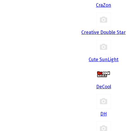
CraZon
Creative Double Star
Cute SunLight
DeCool
DH