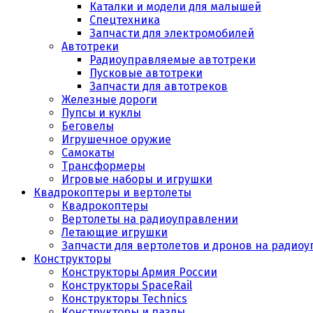
Каталки и модели для малышей
Спецтехника
Запчасти для электромобилей
Автотреки
Радиоуправляемые автотреки
Пусковые автотреки
Запчасти для автотреков
Железные дороги
Пупсы и куклы
Беговелы
Игрушечное оружие
Самокаты
Трансформеры
Игровые наборы и игрушки
Квадрокоптеры и вертолеты
Квадрокоптеры
Вертолеты на радиоуправлении
Летающие игрушки
Запчасти для вертолетов и дронов на радио
Конструкторы
Конструкторы Армия России
Конструкторы SpaceRail
Конструкторы Technics
Конструкторы и пазлы