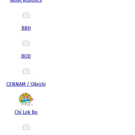
Autel Robotics
BBH
BQD
CENNAM / Qileshi
Chi Lok Bo