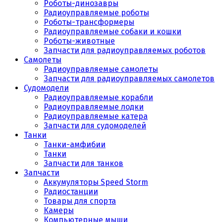
Роботы-динозавры
Радиоуправляемые роботы
Роботы-трансформеры
Радиоуправляемые собаки и кошки
Роботы-животные
Запчасти для радиоуправляемых роботов
Самолеты
Радиоуправляемые самолеты
Запчасти для радиоуправляемых самолетов
Судомодели
Радиоуправляемые корабли
Радиоуправляемые лодки
Радиоуправляемые катера
Запчасти для судомоделей
Танки
Танки-амфибии
Танки
Запчасти для танков
Запчасти
Аккумуляторы Speed Storm
Радиостанции
Товары для спорта
Камеры
Компьютерные мыши