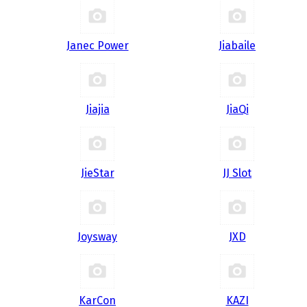
Janec Power
Jiabaile
Jiajia
JiaQi
JieStar
JJ Slot
Joysway
JXD
KarCon
KAZI