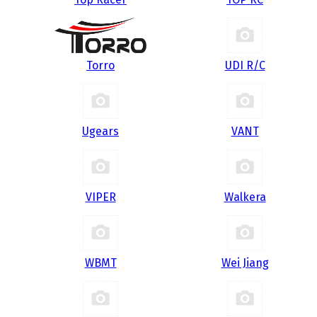
Torro
UDI R/С
Ugears
VANT
VIPER
Walkera
WBMT
Wei Jiang