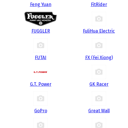
Feng Yuan
FitRider
FUGGLER
FuliHua Electric
FUTAI
FX (Fei Xiong)
G.T. Power
GK Racer
GoPro
Great Wall