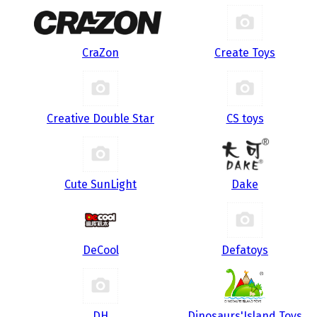
CraZon
Create Toys
Creative Double Star
CS toys
Cute SunLight
Dake
DeCool
Defatoys
DH
Dinosaurs'Island Toys