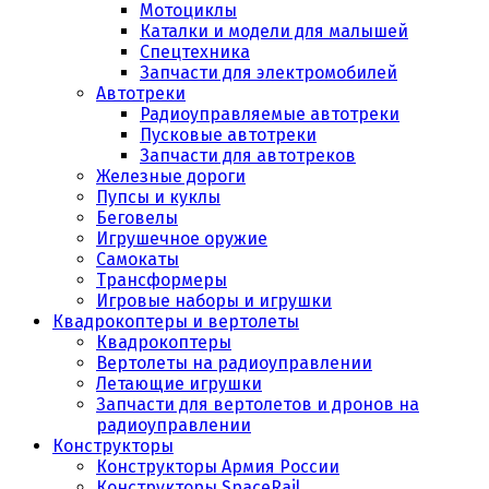
Мотоциклы
Каталки и модели для малышей
Спецтехника
Запчасти для электромобилей
Автотреки
Радиоуправляемые автотреки
Пусковые автотреки
Запчасти для автотреков
Железные дороги
Пупсы и куклы
Беговелы
Игрушечное оружие
Самокаты
Трансформеры
Игровые наборы и игрушки
Квадрокоптеры и вертолеты
Квадрокоптеры
Вертолеты на радиоуправлении
Летающие игрушки
Запчасти для вертолетов и дронов на
радиоуправлении
Конструкторы
Конструкторы Армия России
Конструкторы SpaceRail