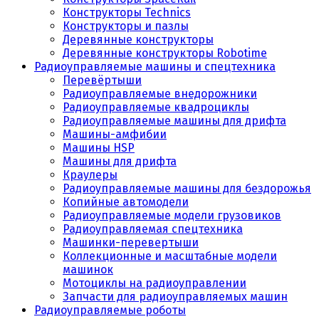
Конструкторы Technics
Конструкторы и пазлы
Деревянные конструкторы
Деревянные конструкторы Robotime
Радиоуправляемые машины и спецтехника
Перевёртыши
Радиоуправляемые внедорожники
Радиоуправляемые квадроциклы
Радиоуправляемые машины для дрифта
Машины-амфибии
Машины HSP
Машины для дрифта
Краулеры
Радиоуправляемые машины для бездорожья
Копийные автомодели
Радиоуправляемые модели грузовиков
Радиоуправляемая спецтехника
Машинки-перевертыши
Коллекционные и масштабные модели
машинок
Мотоциклы на радиоуправлении
Запчасти для радиоуправляемых машин
Радиоуправляемые роботы