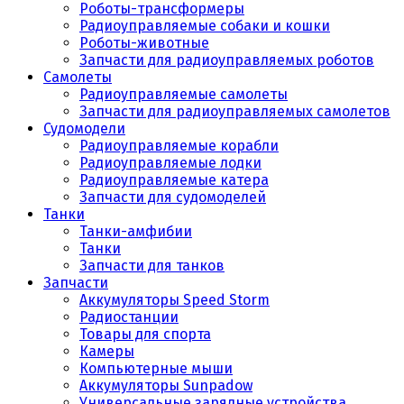
Роботы-трансформеры
Радиоуправляемые собаки и кошки
Роботы-животные
Запчасти для радиоуправляемых роботов
Самолеты
Радиоуправляемые самолеты
Запчасти для радиоуправляемых самолетов
Судомодели
Радиоуправляемые корабли
Радиоуправляемые лодки
Радиоуправляемые катера
Запчасти для судомоделей
Танки
Танки-амфибии
Танки
Запчасти для танков
Запчасти
Аккумуляторы Speed Storm
Радиостанции
Товары для спорта
Камеры
Компьютерные мыши
Аккумуляторы Sunpadow
Универсальные зарядные устройства