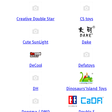
Creative Double Star
CS toys
Cute SunLight
Dake
DeCool
Defatoys
DH
Dinosaurs'Island Toys
Dongma / DMD
Double E