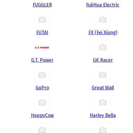
FUGGLER
FuliHua Electric
FUTAI
FX (Fei Xiong)
G.T. Power
GK Racer
GoPro
Great Wall
HappyCow
Harley Bella