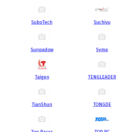
SuboTech
Suchiyu
Sunpadow
Syma
Taigen
TENGLEADER
TianShun
TONGDE
Top Racer
TOP RC