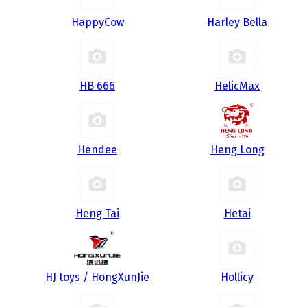
HappyCow
Harley Bella
HB 666
HelicMax
Hendee
Heng Long
Heng Tai
Hetai
HJ toys / HongXunJie
Hollicy