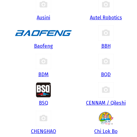
Ausini
Autel Robotics
Baofeng
BBH
BDM
BQD
BSQ
CENNAM / Qileshi
CHENGHAO
Chi Lok Bo