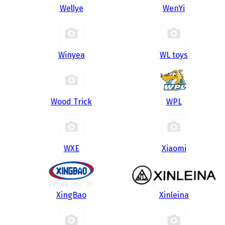
Wellye
WenYi
Winyea
WL toys
Wood Trick
WPL
WXE
Xiaomi
XingBao
Xinleina