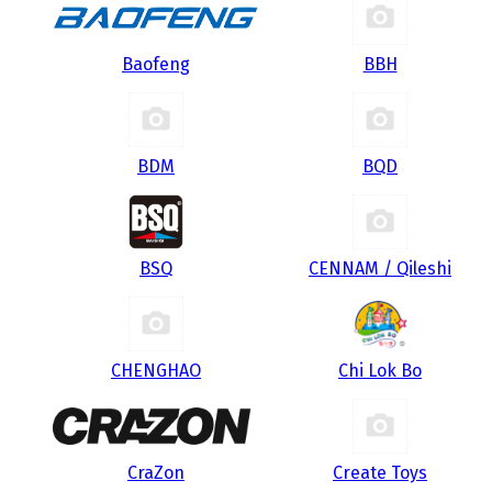
Baofeng
BBH
BDM
BQD
BSQ
CENNAM / Qileshi
CHENGHAO
Chi Lok Bo
CraZon
Create Toys