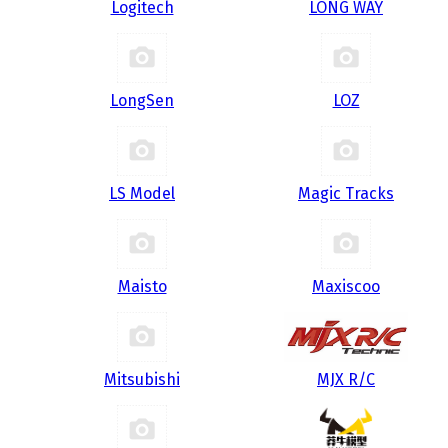
Logitech
LONG WAY
LongSen
LOZ
LS Model
Magic Tracks
Maisto
Maxiscoo
Mitsubishi
MJX R/C