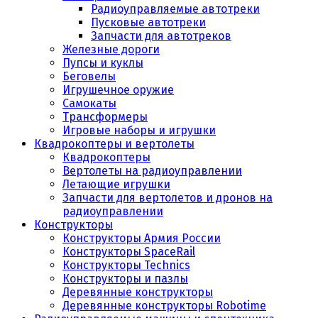
Радиоуправляемые автотреки
Пусковые автотреки
Запчасти для автотреков
Железные дороги
Пупсы и куклы
Беговелы
Игрушечное оружие
Самокаты
Трансформеры
Игровые наборы и игрушки
Квадрокоптеры и вертолеты
Квадрокоптеры
Вертолеты на радиоуправлении
Летающие игрушки
Запчасти для вертолетов и дронов на
радиоуправлении
Конструкторы
Конструкторы Армия России
Конструкторы SpaceRail
Конструкторы Technics
Конструкторы и пазлы
Деревянные конструкторы
Деревянные конструкторы Robotime