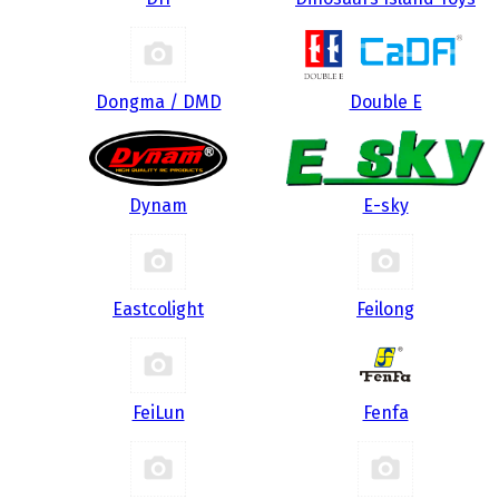
Dongma / DMD
Double E
Dynam
E-sky
Eastcolight
Feilong
FeiLun
Fenfa