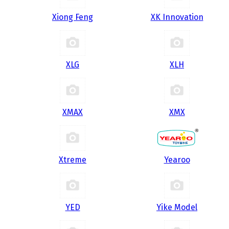
Xiong Feng
XK Innovation
XLG
XLH
XMAX
XMX
Xtreme
Yearoo
YED
Yike Model