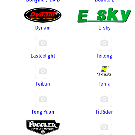
Dynam
E-sky
Eastcolight
Feilong
FeiLun
Fenfa
Feng Yuan
FitRider