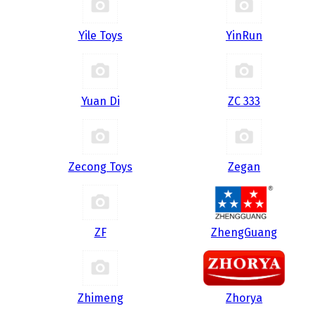
Yile Toys
YinRun
Yuan Di
ZC 333
Zecong Toys
Zegan
ZF
ZhengGuang
Zhimeng
Zhorya