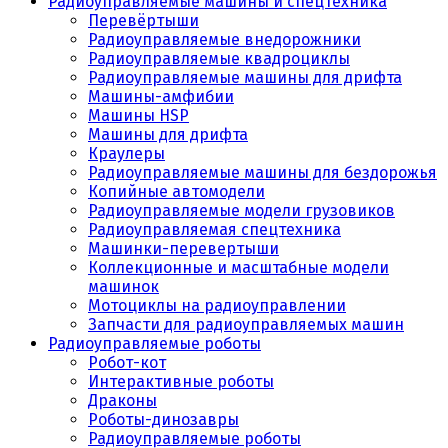
Радиоуправляемые машины и спецтехника
Перевёртыши
Радиоуправляемые внедорожники
Радиоуправляемые квадроциклы
Радиоуправляемые машины для дрифта
Машины-амфибии
Машины HSP
Машины для дрифта
Краулеры
Радиоуправляемые машины для бездорожья
Копийные автомодели
Радиоуправляемые модели грузовиков
Радиоуправляемая спецтехника
Машинки-перевертыши
Коллекционные и масштабные модели
машинок
Мотоциклы на радиоуправлении
Запчасти для радиоуправляемых машин
Радиоуправляемые роботы
Робот-кот
Интерактивные роботы
Драконы
Роботы-динозавры
Радиоуправляемые роботы