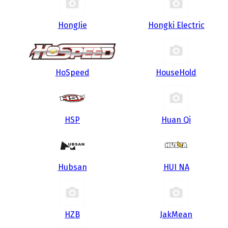
HongJie
Hongki Electric
HoSpeed
HouseHold
HSP
Huan Qi
Hubsan
HUI NA
HZB
JakMean