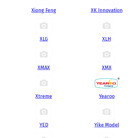
Xiong Feng
XK Innovation
XLG
XLH
XMAX
XMX
Xtreme
Yearoo
YED
Yike Model