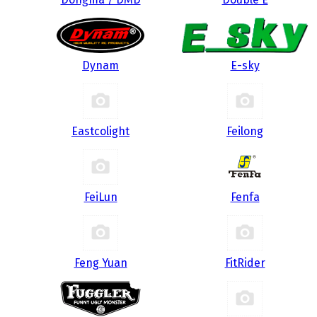
Dynam
E-sky
Eastcolight
Feilong
FeiLun
Fenfa
Feng Yuan
FitRider