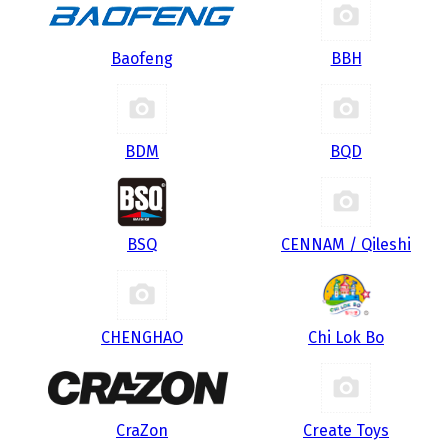
Baofeng
BBH
BDM
BQD
BSQ
CENNAM / Qileshi
CHENGHAO
Chi Lok Bo
CraZon
Create Toys