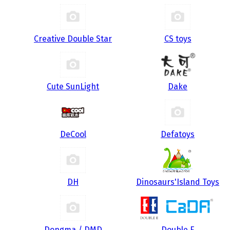
Creative Double Star
CS toys
Cute SunLight
Dake
DeCool
Defatoys
DH
Dinosaurs'Island Toys
Dongma / DMD
Double E