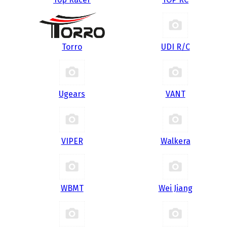
Torro
UDI R/С
Ugears
VANT
VIPER
Walkera
WBMT
Wei Jiang