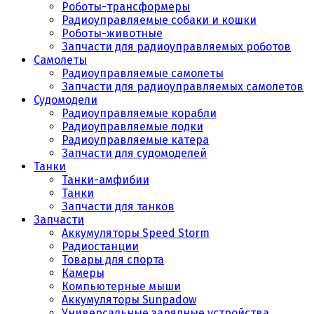
Роботы-трансформеры
Радиоуправляемые собаки и кошки
Роботы-животные
Запчасти для радиоуправляемых роботов
Самолеты
Радиоуправляемые самолеты
Запчасти для радиоуправляемых самолетов
Судомодели
Радиоуправляемые корабли
Радиоуправляемые лодки
Радиоуправляемые катера
Запчасти для судомоделей
Танки
Танки-амфибии
Танки
Запчасти для танков
Запчасти
Аккумуляторы Speed Storm
Радиостанции
Товары для спорта
Камеры
Компьютерные мыши
Аккумуляторы Sunpadow
Универсальные зарядные устройства