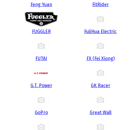
Feng Yuan
FitRider
FUGGLER
FuliHua Electric
FUTAI
FX (Fei Xiong)
G.T. Power
GK Racer
GoPro
Great Wall