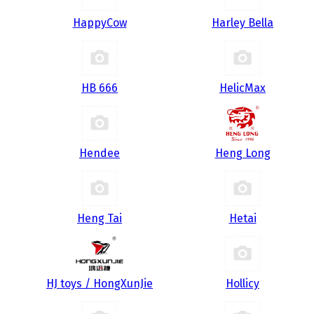
HappyCow
Harley Bella
HB 666
HelicMax
Hendee
Heng Long
Heng Tai
Hetai
HJ toys / HongXunJie
Hollicy