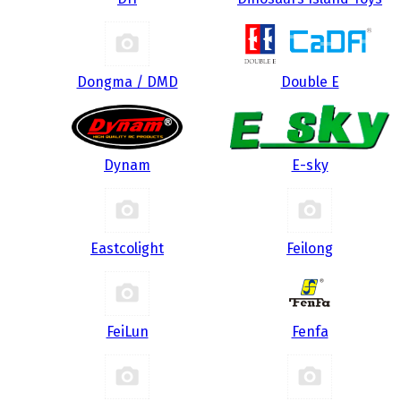
Dongma / DMD
Double E
Dynam
E-sky
Eastcolight
Feilong
FeiLun
Fenfa