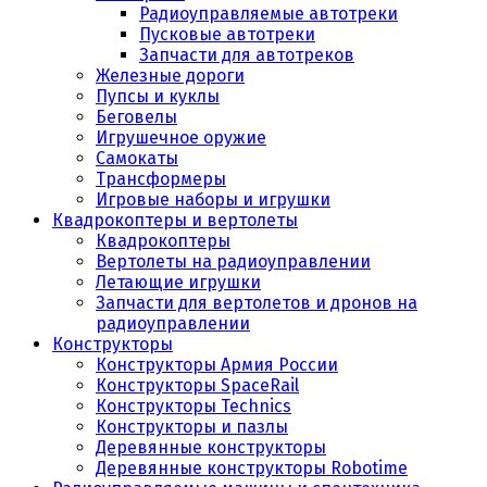
Радиоуправляемые автотреки
Пусковые автотреки
Запчасти для автотреков
Железные дороги
Пупсы и куклы
Беговелы
Игрушечное оружие
Самокаты
Трансформеры
Игровые наборы и игрушки
Квадрокоптеры и вертолеты
Квадрокоптеры
Вертолеты на радиоуправлении
Летающие игрушки
Запчасти для вертолетов и дронов на
радиоуправлении
Конструкторы
Конструкторы Армия России
Конструкторы SpaceRail
Конструкторы Technics
Конструкторы и пазлы
Деревянные конструкторы
Деревянные конструкторы Robotime