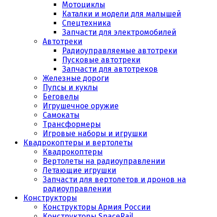
Мотоциклы
Каталки и модели для малышей
Спецтехника
Запчасти для электромобилей
Автотреки
Радиоуправляемые автотреки
Пусковые автотреки
Запчасти для автотреков
Железные дороги
Пупсы и куклы
Беговелы
Игрушечное оружие
Самокаты
Трансформеры
Игровые наборы и игрушки
Квадрокоптеры и вертолеты
Квадрокоптеры
Вертолеты на радиоуправлении
Летающие игрушки
Запчасти для вертолетов и дронов на
радиоуправлении
Конструкторы
Конструкторы Армия России
Конструкторы SpaceRail