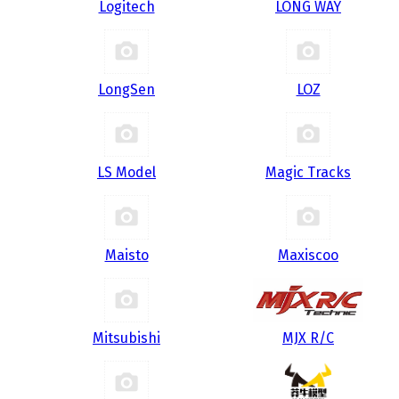
Logitech
LONG WAY
LongSen
LOZ
LS Model
Magic Tracks
Maisto
Maxiscoo
Mitsubishi
MJX R/C