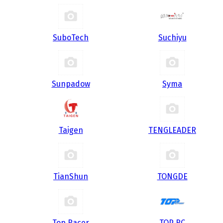
SuboTech
Suchiyu
Sunpadow
Syma
Taigen
TENGLEADER
TianShun
TONGDE
Top Racer
TOP RC