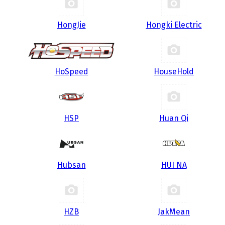
HongJie
Hongki Electric
HoSpeed
HouseHold
HSP
Huan Qi
Hubsan
HUI NA
HZB
JakMean