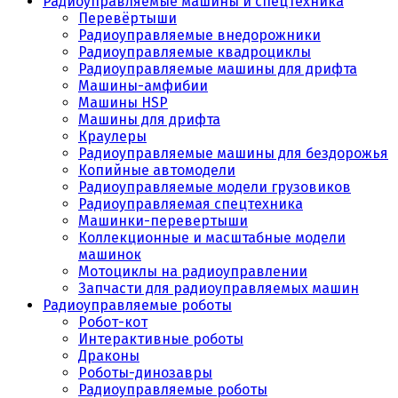
Радиоуправляемые машины и спецтехника
Перевёртыши
Радиоуправляемые внедорожники
Радиоуправляемые квадроциклы
Радиоуправляемые машины для дрифта
Машины-амфибии
Машины HSP
Машины для дрифта
Краулеры
Радиоуправляемые машины для бездорожья
Копийные автомодели
Радиоуправляемые модели грузовиков
Радиоуправляемая спецтехника
Машинки-перевертыши
Коллекционные и масштабные модели
машинок
Мотоциклы на радиоуправлении
Запчасти для радиоуправляемых машин
Радиоуправляемые роботы
Робот-кот
Интерактивные роботы
Драконы
Роботы-динозавры
Радиоуправляемые роботы