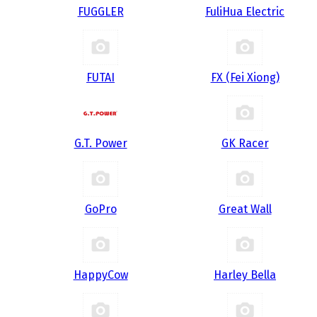
FUGGLER
FuliHua Electric
FUTAI
FX (Fei Xiong)
G.T. Power
GK Racer
GoPro
Great Wall
HappyCow
Harley Bella