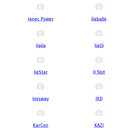
Janec Power
Jiabaile
Jiajia
JiaQi
JieStar
JJ Slot
Joysway
JXD
KarCon
KAZI