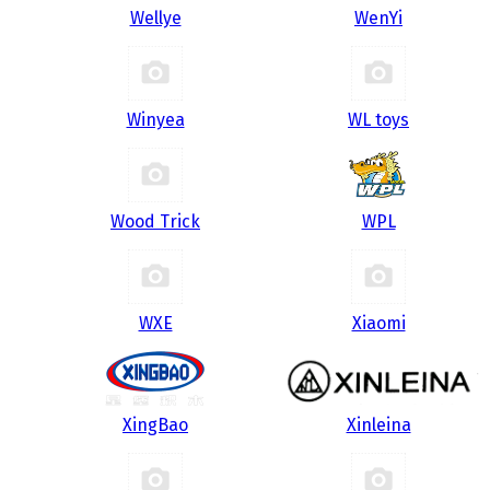
Wellye
WenYi
Winyea
WL toys
Wood Trick
WPL
WXE
Xiaomi
XingBao
Xinleina