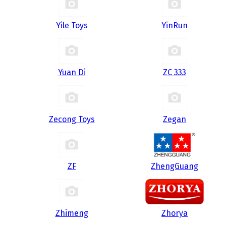
Yile Toys
YinRun
Yuan Di
ZC 333
Zecong Toys
Zegan
ZF
ZhengGuang
Zhimeng
Zhorya