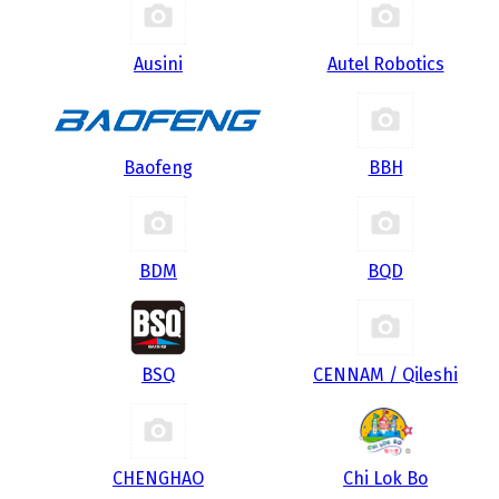
Ausini
Autel Robotics
Baofeng
BBH
BDM
BQD
BSQ
CENNAM / Qileshi
CHENGHAO
Chi Lok Bo