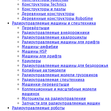
Конструкторы Technics
Конструкторы и пазлы
Деревянные конструкторы
Деревянные конструкторы Robotime
Радиоуправляемые машины и спецтехника
Перевёртыши
Радиоуправляемые внедорожники
Радиоуправляемые квадроциклы
Радиоуправляемые машины для дрифта
Машины-амфибии
Машины HSP
Машины для дрифта
Краулеры
Радиоуправляемые машины для бездорожья
Копийные автомодели
Радиоуправляемые модели грузовиков
Радиоуправляемая спецтехника
Машинки-перевертыши
Коллекционные и масштабные модели
машинок
Мотоциклы на радиоуправлении
Запчасти для радиоуправляемых машин
Радиоуправляемые роботы