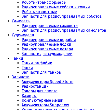
Роботы-трансформеры
Радиоуправляемые собаки и кошки
Роботы-животные
Запчасти для радиоуправляемых роботов
Самолеты
Радиоуправляемые самолеты
Запчасти для радиоуправляемых самолетов
Судомодели
Радиоуправляемые корабли
Радиоуправляемые лодки
Радиоуправляемые катера
Запчасти для судомоделей
Танки
Танки-амфибии
Танки
Запчасти для танков
Запчасти
Аккумуляторы Speed Storm
Радиостанции
Товары для спорта
Камеры
Компьютерные мыши
Аккумуляторы Sunpadow
Универсальные зарядные устройства