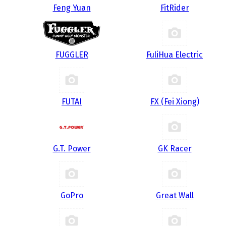
Feng Yuan
FitRider
FUGGLER
FuliHua Electric
FUTAI
FX (Fei Xiong)
G.T. Power
GK Racer
GoPro
Great Wall