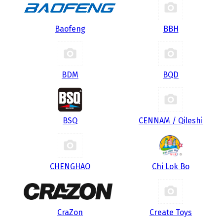
Baofeng
BBH
BDM
BQD
BSQ
CENNAM / Qileshi
CHENGHAO
Chi Lok Bo
CraZon
Create Toys