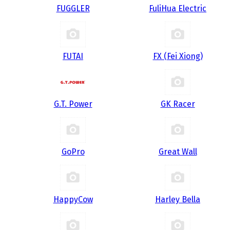
FUGGLER
FuliHua Electric
FUTAI
FX (Fei Xiong)
G.T. Power
GK Racer
GoPro
Great Wall
HappyCow
Harley Bella