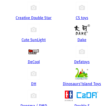
Creative Double Star
CS toys
Cute SunLight
Dake
DeCool
Defatoys
DH
Dinosaurs'Island Toys
Dongma / DMD
Double E