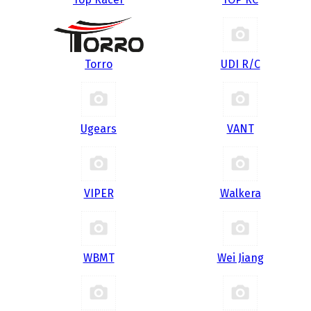
Torro
UDI R/С
Ugears
VANT
VIPER
Walkera
WBMT
Wei Jiang