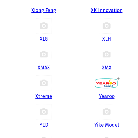
Xiong Feng
XK Innovation
XLG
XLH
XMAX
XMX
Xtreme
Yearoo
YED
Yike Model