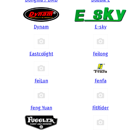
Dynam
E-sky
Eastcolight
Feilong
FeiLun
Fenfa
Feng Yuan
FitRider