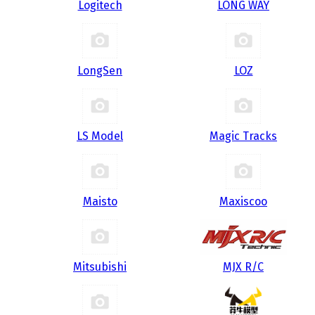
Logitech
LONG WAY
LongSen
LOZ
LS Model
Magic Tracks
Maisto
Maxiscoo
Mitsubishi
MJX R/C