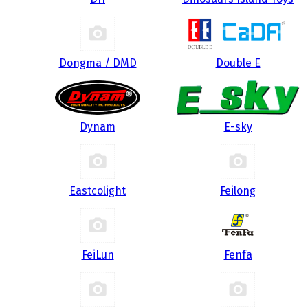
Dongma / DMD
Double E
Dynam
E-sky
Eastcolight
Feilong
FeiLun
Fenfa