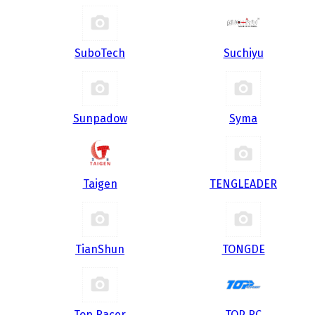
SuboTech
Suchiyu
Sunpadow
Syma
Taigen
TENGLEADER
TianShun
TONGDE
Top Racer
TOP RC