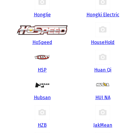
HongJie
Hongki Electric
HoSpeed
HouseHold
HSP
Huan Qi
Hubsan
HUI NA
HZB
JakMean