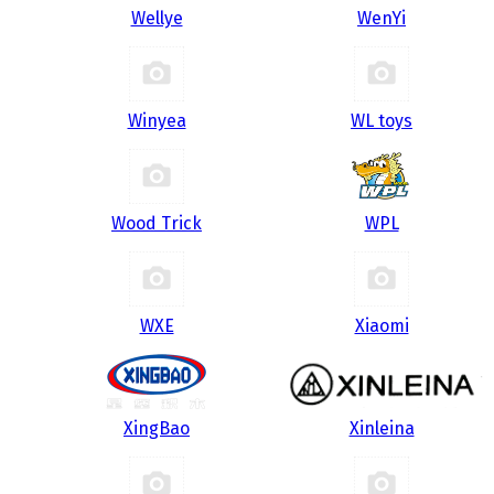
Wellye
WenYi
Winyea
WL toys
Wood Trick
WPL
WXE
Xiaomi
XingBao
Xinleina