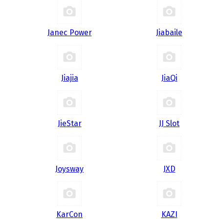
Janec Power
Jiabaile
Jiajia
JiaQi
JieStar
JJ Slot
Joysway
JXD
KarCon
KAZI