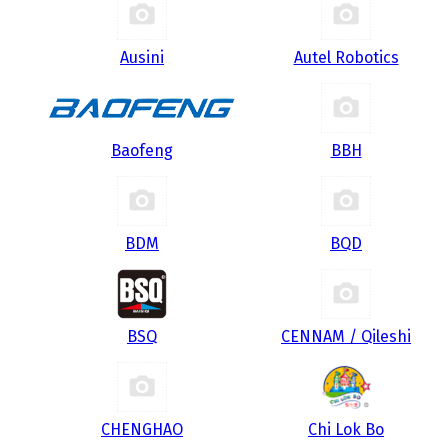
Ausini
Autel Robotics
Baofeng
BBH
BDM
BQD
BSQ
CENNAM / Qileshi
CHENGHAO
Chi Lok Bo