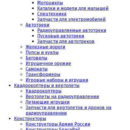
Мотоциклы
Каталки и модели для малышей
Спецтехника
Запчасти для электромобилей
Автотреки
Радиоуправляемые автотреки
Пусковые автотреки
Запчасти для автотреков
Железные дороги
Пупсы и куклы
Беговелы
Игрушечное оружие
Самокаты
Трансформеры
Игровые наборы и игрушки
Квадрокоптеры и вертолеты
Квадрокоптеры
Вертолеты на радиоуправлении
Летающие игрушки
Запчасти для вертолетов и дронов на
радиоуправлении
Конструкторы
Конструкторы Армия России
Конструкторы SpaceRail