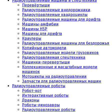
Радиоуправляемые машины и спецтехника
Перевёртыши
Радиоуправляемые внедорожники
Радиоуправляемые квадроциклы
Радиоуправляемые машины для дрифта
Машины-амфибии
Машины HSP
Машины для дрифта
Краулеры
Радиоуправляемые машины для бездорожья
Копийные автомодели
Радиоуправляемые модели грузовиков
Радиоуправляемая спецтехника
Машинки-перевертыши
Коллекционные и масштабные модели
машинок
Мотоциклы на радиоуправлении
Запчасти для радиоуправляемых машин
Радиоуправляемые роботы
Робот-кот
Интерактивные роботы
Драконы
Роботы-динозавры
Радиоуправляемые роботы