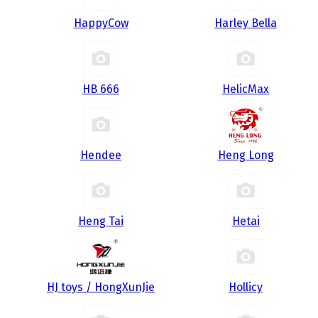
HappyCow
Harley Bella
HB 666
HelicMax
Hendee
Heng Long
Heng Tai
Hetai
HJ toys / HongXunJie
Hollicy