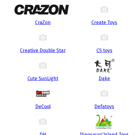
CraZon
Create Toys
Creative Double Star
CS toys
Cute SunLight
Dake
DeCool
Defatoys
DH
Dinosaurs'Island Toys