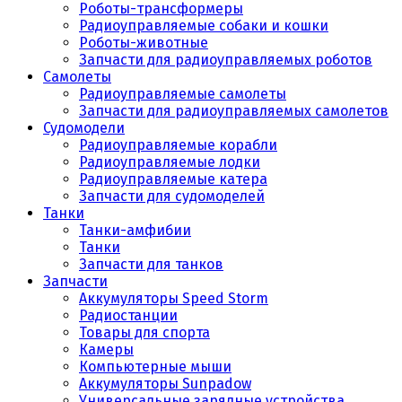
Роботы-трансформеры
Радиоуправляемые собаки и кошки
Роботы-животные
Запчасти для радиоуправляемых роботов
Самолеты
Радиоуправляемые самолеты
Запчасти для радиоуправляемых самолетов
Судомодели
Радиоуправляемые корабли
Радиоуправляемые лодки
Радиоуправляемые катера
Запчасти для судомоделей
Танки
Танки-амфибии
Танки
Запчасти для танков
Запчасти
Аккумуляторы Speed Storm
Радиостанции
Товары для спорта
Камеры
Компьютерные мыши
Аккумуляторы Sunpadow
Универсальные зарядные устройства