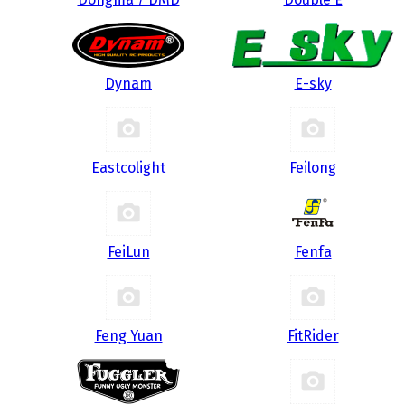
Dynam
E-sky
Eastcolight
Feilong
FeiLun
Fenfa
Feng Yuan
FitRider