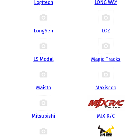
Logitech
LONG WAY
LongSen
LOZ
LS Model
Magic Tracks
Maisto
Maxiscoo
Mitsubishi
MJX R/C