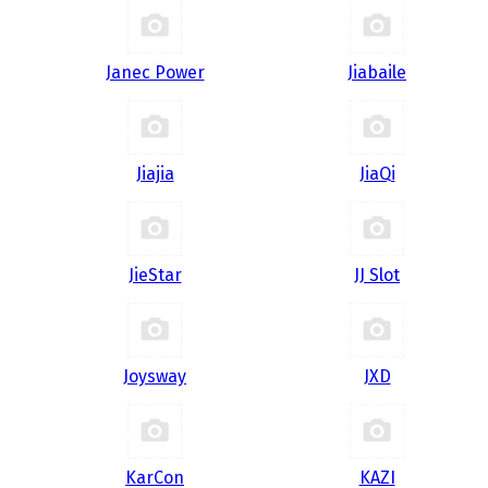
Janec Power
Jiabaile
Jiajia
JiaQi
JieStar
JJ Slot
Joysway
JXD
KarCon
KAZI