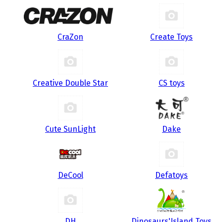
CraZon
Create Toys
Creative Double Star
CS toys
Cute SunLight
Dake
DeCool
Defatoys
DH
Dinosaurs'Island Toys