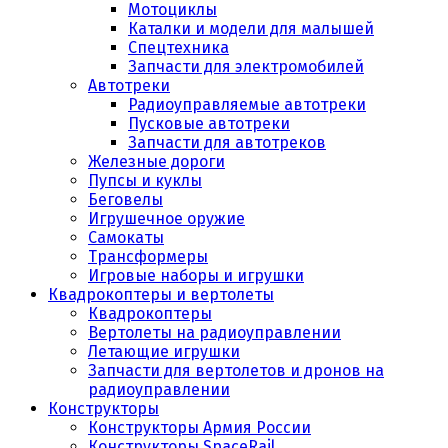
Мотоциклы
Каталки и модели для малышей
Спецтехника
Запчасти для электромобилей
Автотреки
Радиоуправляемые автотреки
Пусковые автотреки
Запчасти для автотреков
Железные дороги
Пупсы и куклы
Беговелы
Игрушечное оружие
Самокаты
Трансформеры
Игровые наборы и игрушки
Квадрокоптеры и вертолеты
Квадрокоптеры
Вертолеты на радиоуправлении
Летающие игрушки
Запчасти для вертолетов и дронов на
радиоуправлении
Конструкторы
Конструкторы Армия России
Конструкторы SpaceRail