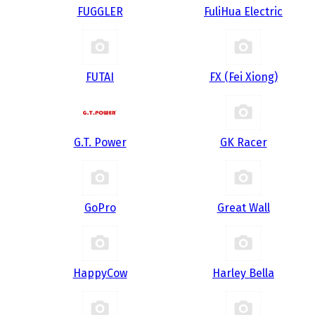
FUGGLER
FuliHua Electric
FUTAI
FX (Fei Xiong)
G.T. Power
GK Racer
GoPro
Great Wall
HappyCow
Harley Bella