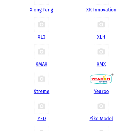
Xiong Feng
XK Innovation
XLG
XLH
XMAX
XMX
Xtreme
Yearoo
YED
Yike Model