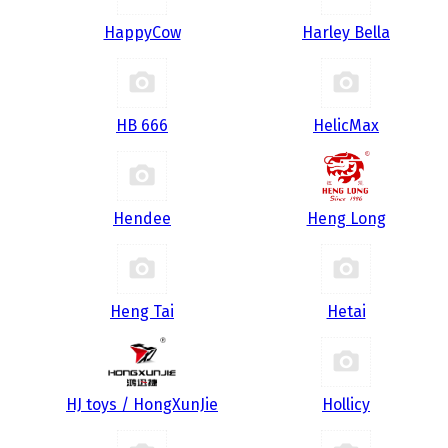
HappyCow
Harley Bella
HB 666
HelicMax
Hendee
Heng Long
Heng Tai
Hetai
HJ toys / HongXunJie
Hollicy