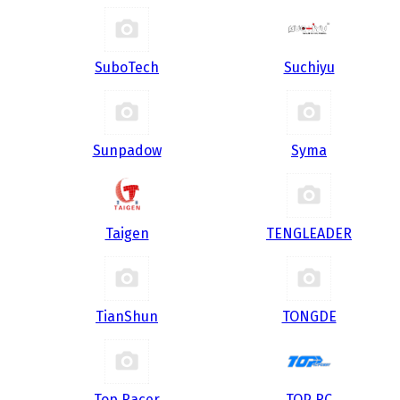
SuboTech
Suchiyu
Sunpadow
Syma
Taigen
TENGLEADER
TianShun
TONGDE
Top Racer
TOP RC