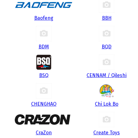
Baofeng
BBH
BDM
BQD
BSQ
CENNAM / Qileshi
CHENGHAO
Chi Lok Bo
CraZon
Create Toys