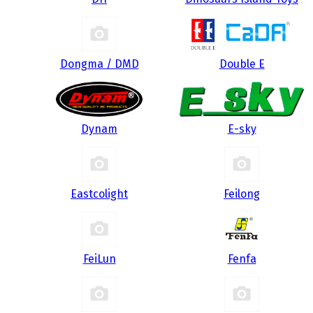
Dongma / DMD
Double E
Dynam
E-sky
Eastcolight
Feilong
FeiLun
Fenfa