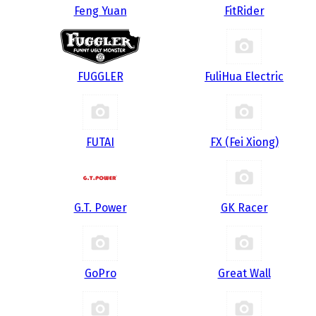
Feng Yuan
FitRider
FUGGLER
FuliHua Electric
FUTAI
FX (Fei Xiong)
G.T. Power
GK Racer
GoPro
Great Wall