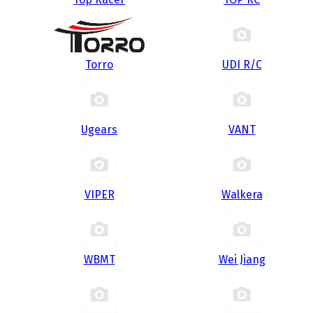
Torro
UDI R/С
Ugears
VANT
VIPER
Walkera
WBMT
Wei Jiang