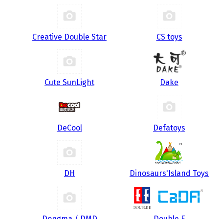
Creative Double Star
CS toys
Cute SunLight
Dake
DeCool
Defatoys
DH
Dinosaurs'Island Toys
Dongma / DMD
Double E