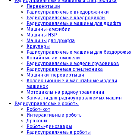
Радиоуправляемые машины и спецтехника
Перевёртыши
Радиоуправляемые внедорожники
Радиоуправляемые квадроциклы
Радиоуправляемые машины для дрифта
Машины-амфибии
Машины HSP
Машины для дрифта
Краулеры
Радиоуправляемые машины для бездорожья
Копийные автомодели
Радиоуправляемые модели грузовиков
Радиоуправляемая спецтехника
Машинки-перевертыши
Коллекционные и масштабные модели
машинок
Мотоциклы на радиоуправлении
Запчасти для радиоуправляемых машин
Радиоуправляемые роботы
Робот-кот
Интерактивные роботы
Драконы
Роботы-динозавры
Радиоуправляемые роботы