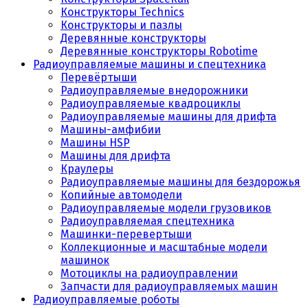
Конструкторы Technics
Конструкторы и пазлы
Деревянные конструкторы
Деревянные конструкторы Robotime
Радиоуправляемые машины и спецтехника
Перевёртыши
Радиоуправляемые внедорожники
Радиоуправляемые квадроциклы
Радиоуправляемые машины для дрифта
Машины-амфибии
Машины HSP
Машины для дрифта
Краулеры
Радиоуправляемые машины для бездорожья
Копийные автомодели
Радиоуправляемые модели грузовиков
Радиоуправляемая спецтехника
Машинки-перевертыши
Коллекционные и масштабные модели
машинок
Мотоциклы на радиоуправлении
Запчасти для радиоуправляемых машин
Радиоуправляемые роботы