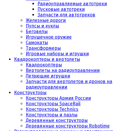
Радиоуправляемые автотреки
Пусковые автотреки
Запчасти для автотреков
Железные дороги
Пупсы и куклы
Беговелы
Игрушечное оружие
Самокаты
Трансформеры
Игровые наборы и игрушки
Квадрокоптеры и вертолеты
Квадрокоптеры
Вертолеты на радиоуправлении
Летающие игрушки
Запчасти для вертолетов и дронов на
радиоуправлении
Конструкторы
Конструкторы Армия России
Конструкторы SpaceRail
Конструкторы Technics
Конструкторы и пазлы
Деревянные конструкторы
Деревянные конструкторы Robotime