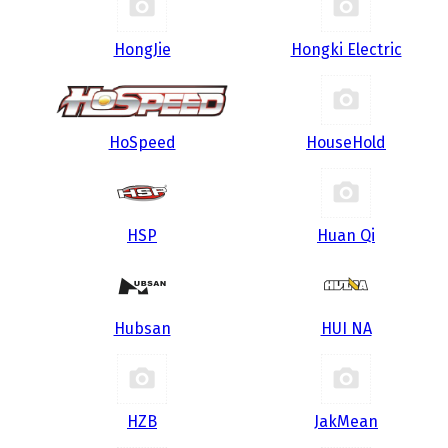
HongJie
Hongki Electric
HoSpeed
HouseHold
HSP
Huan Qi
Hubsan
HUI NA
HZB
JakMean