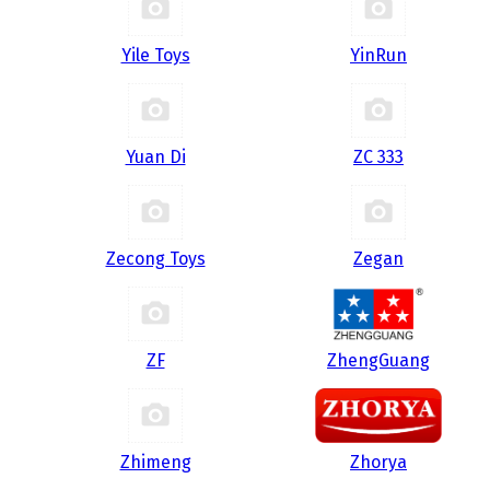
Yile Toys
YinRun
Yuan Di
ZC 333
Zecong Toys
Zegan
ZF
ZhengGuang
Zhimeng
Zhorya