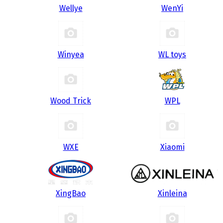
Wellye
WenYi
Winyea
WL toys
Wood Trick
WPL
WXE
Xiaomi
XingBao
Xinleina