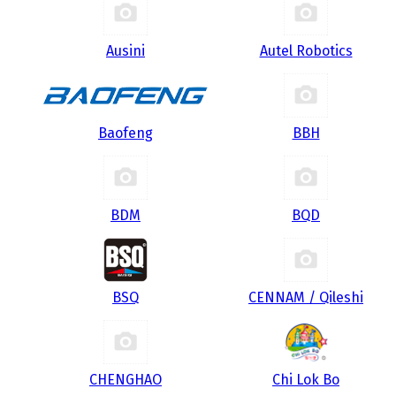
Ausini
Autel Robotics
Baofeng
BBH
BDM
BQD
BSQ
CENNAM / Qileshi
CHENGHAO
Chi Lok Bo