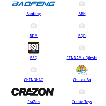
Baofeng
BBH
BDM
BQD
BSQ
CENNAM / Qileshi
CHENGHAO
Chi Lok Bo
CraZon
Create Toys