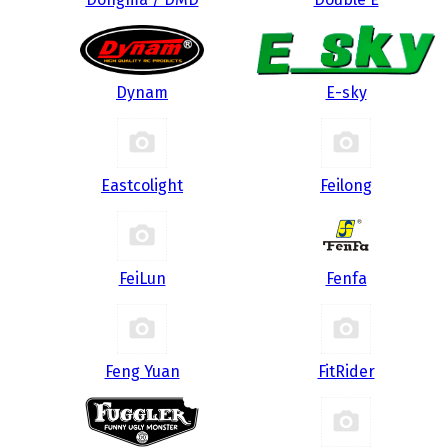
Dynam
E-sky
Eastcolight
Feilong
FeiLun
Fenfa
Feng Yuan
FitRider