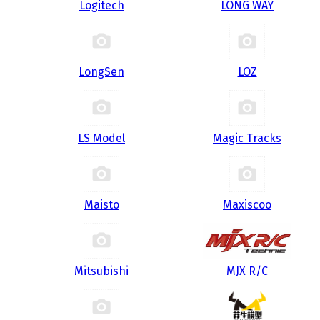
Logitech
LONG WAY
LongSen
LOZ
LS Model
Magic Tracks
Maisto
Maxiscoo
Mitsubishi
MJX R/C