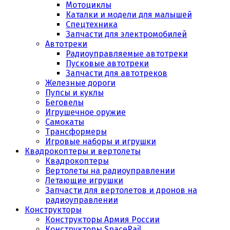
Мотоциклы
Каталки и модели для малышей
Спецтехника
Запчасти для электромобилей
Автотреки
Радиоуправляемые автотреки
Пусковые автотреки
Запчасти для автотреков
Железные дороги
Пупсы и куклы
Беговелы
Игрушечное оружие
Самокаты
Трансформеры
Игровые наборы и игрушки
Квадрокоптеры и вертолеты
Квадрокоптеры
Вертолеты на радиоуправлении
Летающие игрушки
Запчасти для вертолетов и дронов на
радиоуправлении
Конструкторы
Конструкторы Армия России
Конструкторы SpaceRail