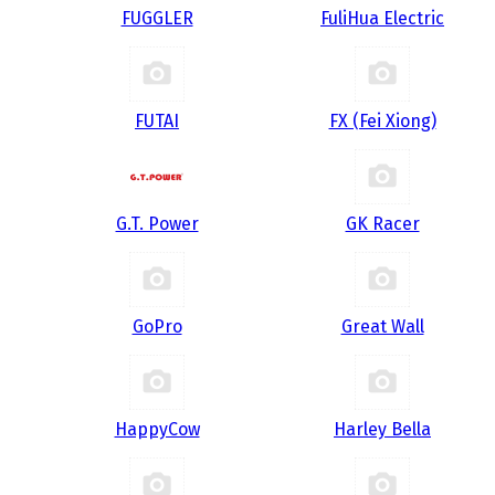
FUGGLER
FuliHua Electric
FUTAI
FX (Fei Xiong)
G.T. Power
GK Racer
GoPro
Great Wall
HappyCow
Harley Bella