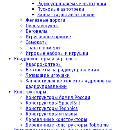
Радиоуправляемые автотреки
Пусковые автотреки
Запчасти для автотреков
Железные дороги
Пупсы и куклы
Беговелы
Игрушечное оружие
Самокаты
Трансформеры
Игровые наборы и игрушки
Квадрокоптеры и вертолеты
Квадрокоптеры
Вертолеты на радиоуправлении
Летающие игрушки
Запчасти для вертолетов и дронов на
радиоуправлении
Конструкторы
Конструкторы Армия России
Конструкторы SpaceRail
Конструкторы Technics
Конструкторы и пазлы
Деревянные конструкторы
Деревянные конструкторы Robotime