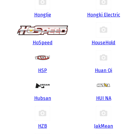
HongJie
Hongki Electric
HoSpeed
HouseHold
HSP
Huan Qi
Hubsan
HUI NA
HZB
JakMean