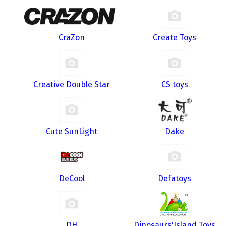
CraZon
Create Toys
Creative Double Star
CS toys
Cute SunLight
Dake
DeCool
Defatoys
DH
Dinosaurs'Island Toys