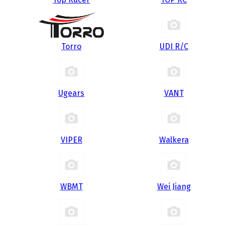
Torro
UDI R/С
Ugears
VANT
VIPER
Walkera
WBMT
Wei Jiang