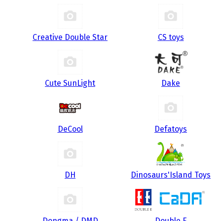
Creative Double Star
CS toys
Cute SunLight
Dake
DeCool
Defatoys
DH
Dinosaurs'Island Toys
Dongma / DMD
Double E