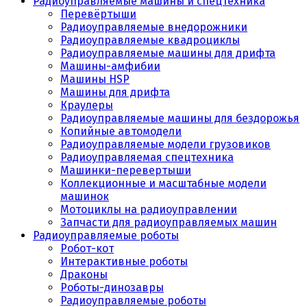
Радиоуправляемые машины и спецтехника
Перевёртыши
Радиоуправляемые внедорожники
Радиоуправляемые квадроциклы
Радиоуправляемые машины для дрифта
Машины-амфибии
Машины HSP
Машины для дрифта
Краулеры
Радиоуправляемые машины для бездорожья
Копийные автомодели
Радиоуправляемые модели грузовиков
Радиоуправляемая спецтехника
Машинки-перевертыши
Коллекционные и масштабные модели
машинок
Мотоциклы на радиоуправлении
Запчасти для радиоуправляемых машин
Радиоуправляемые роботы
Робот-кот
Интерактивные роботы
Драконы
Роботы-динозавры
Радиоуправляемые роботы