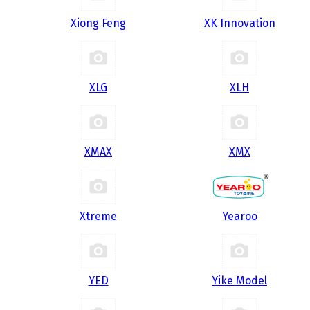
Xiong Feng
XK Innovation
XLG
XLH
XMAX
XMX
Xtreme
Yearoo
YED
Yike Model