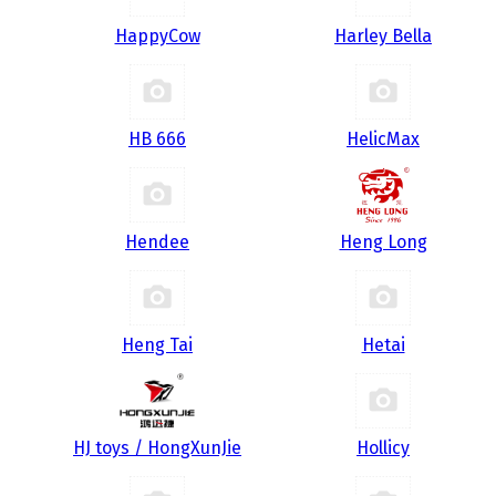
HappyCow
Harley Bella
HB 666
HelicMax
Hendee
Heng Long
Heng Tai
Hetai
HJ toys / HongXunJie
Hollicy