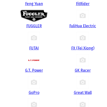
Feng Yuan
FitRider
FUGGLER
FuliHua Electric
FUTAI
FX (Fei Xiong)
G.T. Power
GK Racer
GoPro
Great Wall