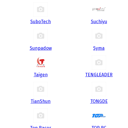
SuboTech
Suchiyu
Sunpadow
Syma
Taigen
TENGLEADER
TianShun
TONGDE
Top Racer
TOP RC