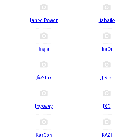
Janec Power
Jiabaile
Jiajia
JiaQi
JieStar
JJ Slot
Joysway
JXD
KarCon
KAZI