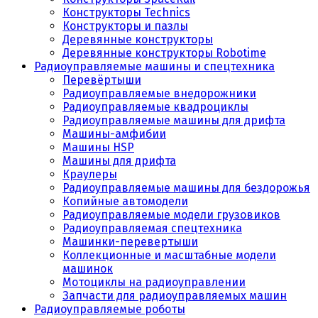
Конструкторы Technics
Конструкторы и пазлы
Деревянные конструкторы
Деревянные конструкторы Robotime
Радиоуправляемые машины и спецтехника
Перевёртыши
Радиоуправляемые внедорожники
Радиоуправляемые квадроциклы
Радиоуправляемые машины для дрифта
Машины-амфибии
Машины HSP
Машины для дрифта
Краулеры
Радиоуправляемые машины для бездорожья
Копийные автомодели
Радиоуправляемые модели грузовиков
Радиоуправляемая спецтехника
Машинки-перевертыши
Коллекционные и масштабные модели
машинок
Мотоциклы на радиоуправлении
Запчасти для радиоуправляемых машин
Радиоуправляемые роботы