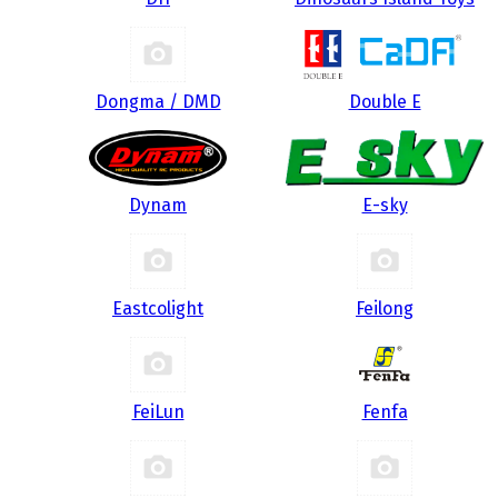
Dongma / DMD
Double E
Dynam
E-sky
Eastcolight
Feilong
FeiLun
Fenfa