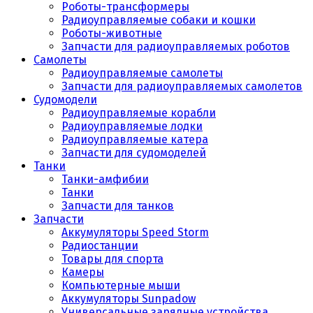
Роботы-трансформеры
Радиоуправляемые собаки и кошки
Роботы-животные
Запчасти для радиоуправляемых роботов
Самолеты
Радиоуправляемые самолеты
Запчасти для радиоуправляемых самолетов
Судомодели
Радиоуправляемые корабли
Радиоуправляемые лодки
Радиоуправляемые катера
Запчасти для судомоделей
Танки
Танки-амфибии
Танки
Запчасти для танков
Запчасти
Аккумуляторы Speed Storm
Радиостанции
Товары для спорта
Камеры
Компьютерные мыши
Аккумуляторы Sunpadow
Универсальные зарядные устройства