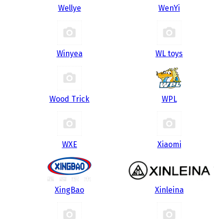
Wellye
WenYi
Winyea
WL toys
Wood Trick
WPL
WXE
Xiaomi
XingBao
Xinleina