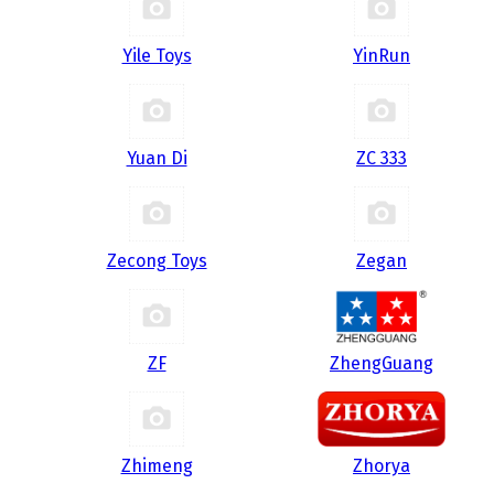
Yile Toys
YinRun
Yuan Di
ZC 333
Zecong Toys
Zegan
ZF
ZhengGuang
Zhimeng
Zhorya