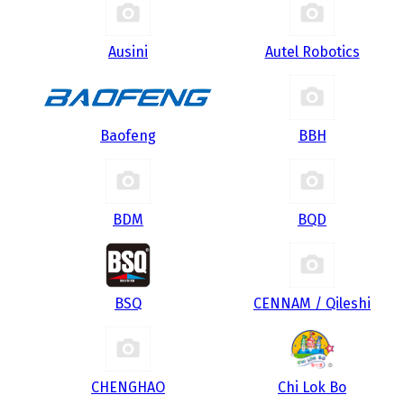
Ausini
Autel Robotics
Baofeng
BBH
BDM
BQD
BSQ
CENNAM / Qileshi
CHENGHAO
Chi Lok Bo