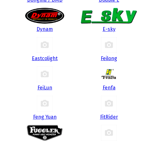
Dynam
E-sky
Eastcolight
Feilong
FeiLun
Fenfa
Feng Yuan
FitRider