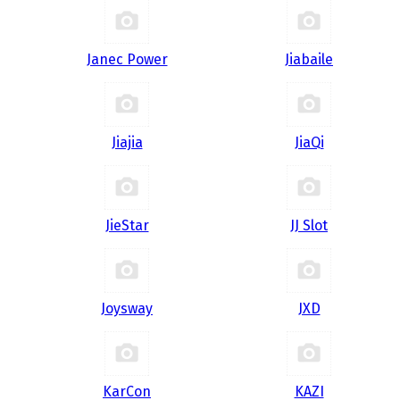
Janec Power
Jiabaile
Jiajia
JiaQi
JieStar
JJ Slot
Joysway
JXD
KarCon
KAZI