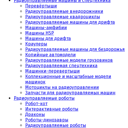
Радиоуправляемые машины и спецтехника
Перевёртыши
Радиоуправляемые внедорожники
Радиоуправляемые квадроциклы
Радиоуправляемые машины для дрифта
Машины-амфибии
Машины HSP
Машины для дрифта
Краулеры
Радиоуправляемые машины для бездорожья
Копийные автомодели
Радиоуправляемые модели грузовиков
Радиоуправляемая спецтехника
Машинки-перевертыши
Коллекционные и масштабные модели
машинок
Мотоциклы на радиоуправлении
Запчасти для радиоуправляемых машин
Радиоуправляемые роботы
Робот-кот
Интерактивные роботы
Драконы
Роботы-динозавры
Радиоуправляемые роботы