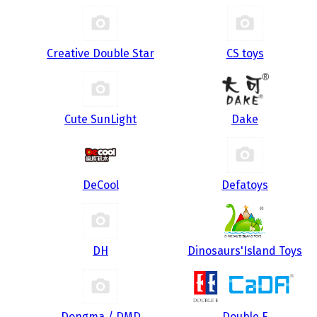
Creative Double Star
CS toys
Cute SunLight
Dake
DeCool
Defatoys
DH
Dinosaurs'Island Toys
Dongma / DMD
Double E