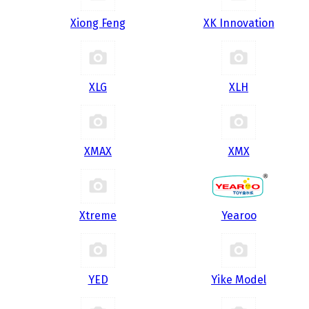
Xiong Feng
XK Innovation
XLG
XLH
XMAX
XMX
Xtreme
Yearoo
YED
Yike Model