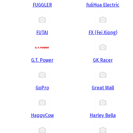
FUGGLER
FuliHua Electric
FUTAI
FX (Fei Xiong)
G.T. Power
GK Racer
GoPro
Great Wall
HappyCow
Harley Bella