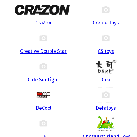
CraZon
Create Toys
Creative Double Star
CS toys
Cute SunLight
Dake
DeCool
Defatoys
DH
Dinosaurs'Island Toys