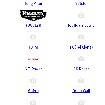
Feng Yuan
FitRider
FUGGLER
FuliHua Electric
FUTAI
FX (Fei Xiong)
G.T. Power
GK Racer
GoPro
Great Wall