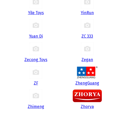
Yile Toys
YinRun
Yuan Di
ZC 333
Zecong Toys
Zegan
ZF
ZhengGuang
Zhimeng
Zhorya