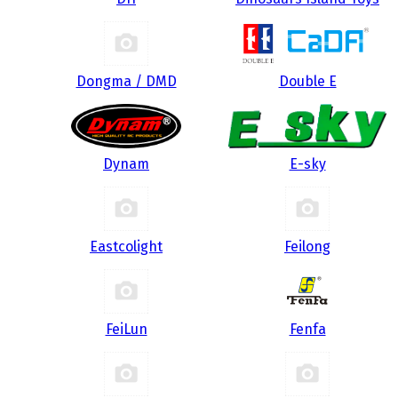
Dongma / DMD
Double E
Dynam
E-sky
Eastcolight
Feilong
FeiLun
Fenfa