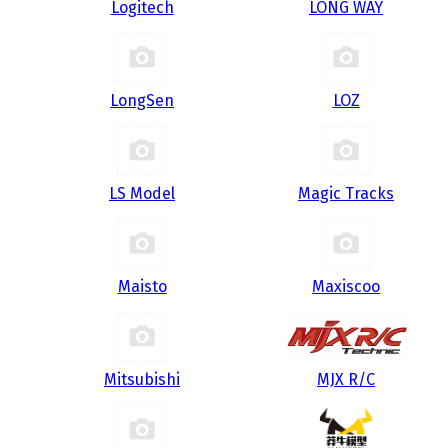
Logitech
LONG WAY
LongSen
LOZ
LS Model
Magic Tracks
Maisto
Maxiscoo
Mitsubishi
MJX R/C