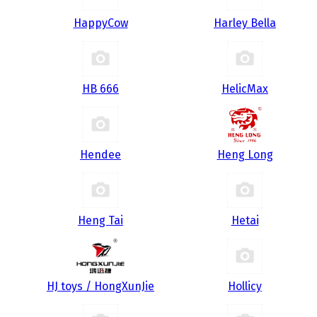
HappyCow
Harley Bella
HB 666
HelicMax
Hendee
Heng Long
Heng Tai
Hetai
HJ toys / HongXunJie
Hollicy