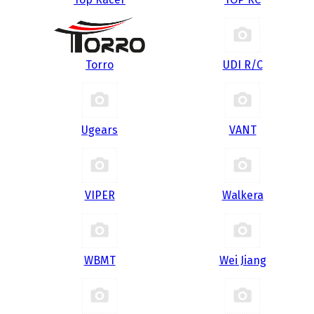
Torro
UDI R/С
Ugears
VANT
VIPER
Walkera
WBMT
Wei Jiang