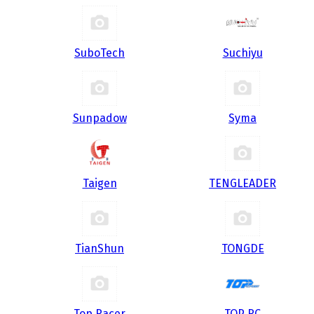
SuboTech
Suchiyu
Sunpadow
Syma
Taigen
TENGLEADER
TianShun
TONGDE
Top Racer
TOP RC