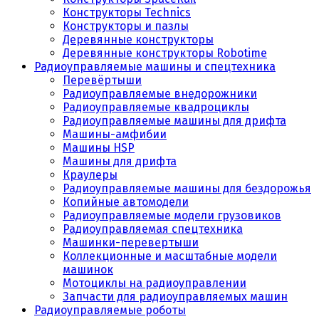
Конструкторы Technics
Конструкторы и пазлы
Деревянные конструкторы
Деревянные конструкторы Robotime
Радиоуправляемые машины и спецтехника
Перевёртыши
Радиоуправляемые внедорожники
Радиоуправляемые квадроциклы
Радиоуправляемые машины для дрифта
Машины-амфибии
Машины HSP
Машины для дрифта
Краулеры
Радиоуправляемые машины для бездорожья
Копийные автомодели
Радиоуправляемые модели грузовиков
Радиоуправляемая спецтехника
Машинки-перевертыши
Коллекционные и масштабные модели
машинок
Мотоциклы на радиоуправлении
Запчасти для радиоуправляемых машин
Радиоуправляемые роботы