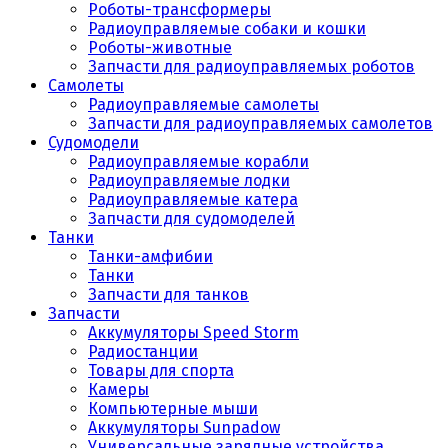
Роботы-трансформеры
Радиоуправляемые собаки и кошки
Роботы-животные
Запчасти для радиоуправляемых роботов
Самолеты
Радиоуправляемые самолеты
Запчасти для радиоуправляемых самолетов
Судомодели
Радиоуправляемые корабли
Радиоуправляемые лодки
Радиоуправляемые катера
Запчасти для судомоделей
Танки
Танки-амфибии
Танки
Запчасти для танков
Запчасти
Аккумуляторы Speed Storm
Радиостанции
Товары для спорта
Камеры
Компьютерные мыши
Аккумуляторы Sunpadow
Универсальные зарядные устройства