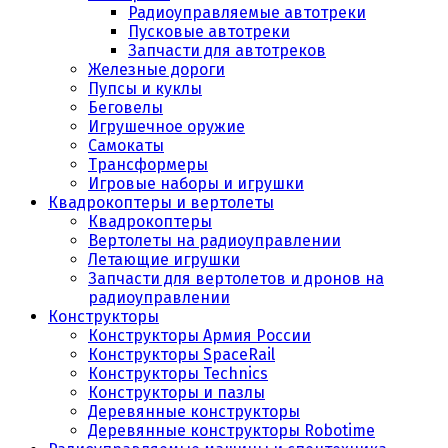
Радиоуправляемые автотреки
Пусковые автотреки
Запчасти для автотреков
Железные дороги
Пупсы и куклы
Беговелы
Игрушечное оружие
Самокаты
Трансформеры
Игровые наборы и игрушки
Квадрокоптеры и вертолеты
Квадрокоптеры
Вертолеты на радиоуправлении
Летающие игрушки
Запчасти для вертолетов и дронов на
радиоуправлении
Конструкторы
Конструкторы Армия России
Конструкторы SpaceRail
Конструкторы Technics
Конструкторы и пазлы
Деревянные конструкторы
Деревянные конструкторы Robotime