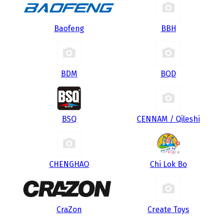
Baofeng
BBH
BDM
BQD
BSQ
CENNAM / Qileshi
CHENGHAO
Chi Lok Bo
CraZon
Create Toys