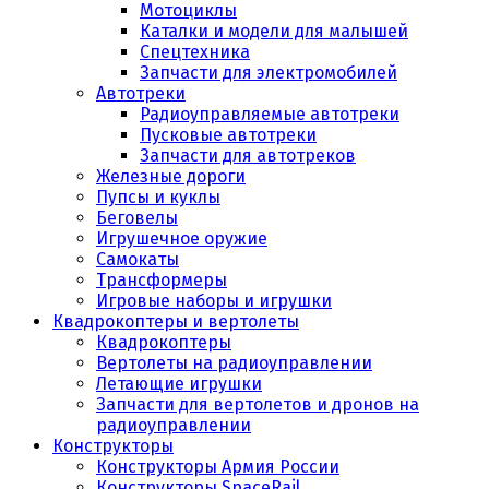
Мотоциклы
Каталки и модели для малышей
Спецтехника
Запчасти для электромобилей
Автотреки
Радиоуправляемые автотреки
Пусковые автотреки
Запчасти для автотреков
Железные дороги
Пупсы и куклы
Беговелы
Игрушечное оружие
Самокаты
Трансформеры
Игровые наборы и игрушки
Квадрокоптеры и вертолеты
Квадрокоптеры
Вертолеты на радиоуправлении
Летающие игрушки
Запчасти для вертолетов и дронов на
радиоуправлении
Конструкторы
Конструкторы Армия России
Конструкторы SpaceRail