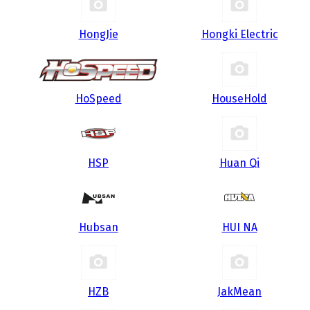
HongJie
Hongki Electric
HoSpeed
HouseHold
HSP
Huan Qi
Hubsan
HUI NA
HZB
JakMean