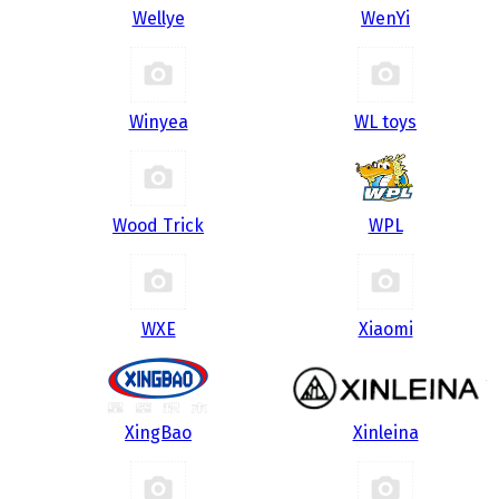
Wellye
WenYi
Winyea
WL toys
Wood Trick
WPL
WXE
Xiaomi
XingBao
Xinleina