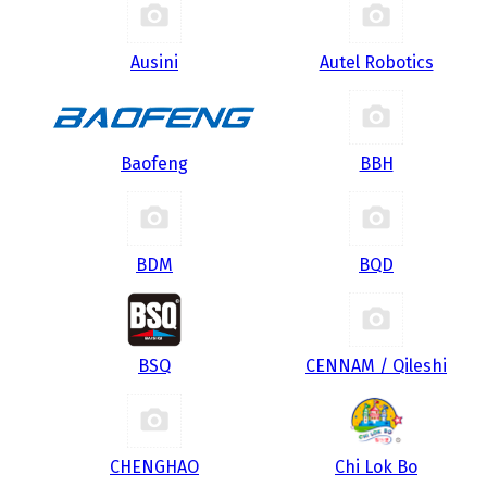
Ausini
Autel Robotics
Baofeng
BBH
BDM
BQD
BSQ
CENNAM / Qileshi
CHENGHAO
Chi Lok Bo