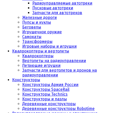
Радиоуправляемые автотреки
Пусковые автотреки
Запчасти для автотреков
Железные дороги
Пупсы и куклы
Беговелы
Игрушечное оружие
Самокаты
Трансформеры
Игровые наборы и игрушки
Квадрокоптеры и вертолеты
Квадрокоптеры
Вертолеты на радиоуправлении
Летающие игрушки
Запчасти для вертолетов и дронов на
радиоуправлении
Конструкторы
Конструкторы Армия России
Конструкторы SpaceRail
Конструкторы Technics
Конструкторы и пазлы
Деревянные конструкторы
Деревянные конструкторы Robotime