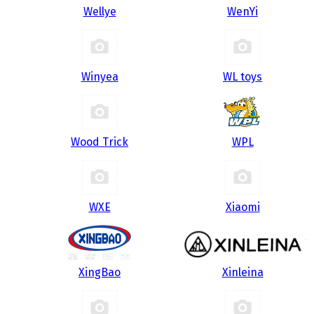
Wellye
WenYi
Winyea
WL toys
Wood Trick
WPL
WXE
Xiaomi
XingBao
Xinleina