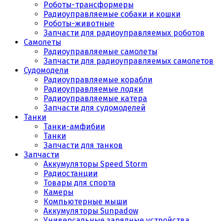
Роботы-трансформеры
Радиоуправляемые собаки и кошки
Роботы-животные
Запчасти для радиоуправляемых роботов
Самолеты
Радиоуправляемые самолеты
Запчасти для радиоуправляемых самолетов
Судомодели
Радиоуправляемые корабли
Радиоуправляемые лодки
Радиоуправляемые катера
Запчасти для судомоделей
Танки
Танки-амфибии
Танки
Запчасти для танков
Запчасти
Аккумуляторы Speed Storm
Радиостанции
Товары для спорта
Камеры
Компьютерные мыши
Аккумуляторы Sunpadow
Универсальные зарядные устройства