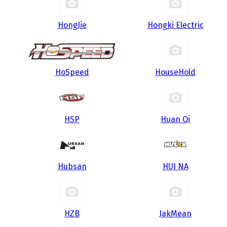
HongJie
Hongki Electric
HoSpeed
HouseHold
HSP
Huan Qi
Hubsan
HUI NA
HZB
JakMean