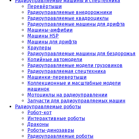
Радиоуправляемые машины и спецтехника
Перевёртыши
Радиоуправляемые внедорожники
Радиоуправляемые квадроциклы
Радиоуправляемые машины для дрифта
Машины-амфибии
Машины HSP
Машины для дрифта
Краулеры
Радиоуправляемые машины для бездорожья
Копийные автомодели
Радиоуправляемые модели грузовиков
Радиоуправляемая спецтехника
Машинки-перевертыши
Коллекционные и масштабные модели
машинок
Мотоциклы на радиоуправлении
Запчасти для радиоуправляемых машин
Радиоуправляемые роботы
Робот-кот
Интерактивные роботы
Драконы
Роботы-динозавры
Радиоуправляемые роботы