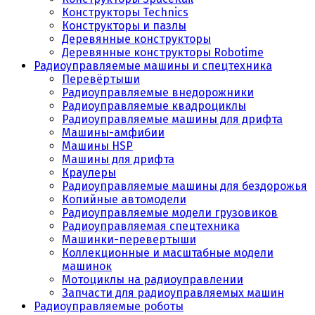
Конструкторы Technics
Конструкторы и пазлы
Деревянные конструкторы
Деревянные конструкторы Robotime
Радиоуправляемые машины и спецтехника
Перевёртыши
Радиоуправляемые внедорожники
Радиоуправляемые квадроциклы
Радиоуправляемые машины для дрифта
Машины-амфибии
Машины HSP
Машины для дрифта
Краулеры
Радиоуправляемые машины для бездорожья
Копийные автомодели
Радиоуправляемые модели грузовиков
Радиоуправляемая спецтехника
Машинки-перевертыши
Коллекционные и масштабные модели
машинок
Мотоциклы на радиоуправлении
Запчасти для радиоуправляемых машин
Радиоуправляемые роботы