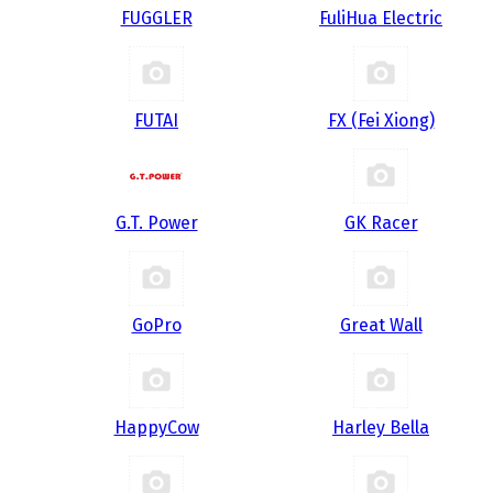
FUGGLER
FuliHua Electric
FUTAI
FX (Fei Xiong)
G.T. Power
GK Racer
GoPro
Great Wall
HappyCow
Harley Bella