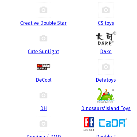
Creative Double Star
CS toys
Cute SunLight
Dake
DeCool
Defatoys
DH
Dinosaurs'Island Toys
Dongma / DMD
Double E