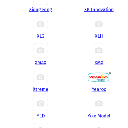
Xiong Feng
XK Innovation
XLG
XLH
XMAX
XMX
Xtreme
Yearoo
YED
Yike Model