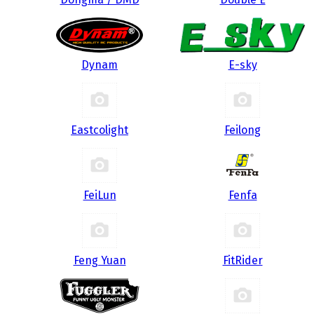
Dynam
E-sky
Eastcolight
Feilong
FeiLun
Fenfa
Feng Yuan
FitRider