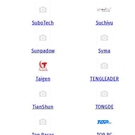
SuboTech
Suchiyu
Sunpadow
Syma
Taigen
TENGLEADER
TianShun
TONGDE
Top Racer
TOP RC