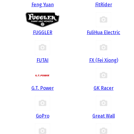
Feng Yuan
FitRider
FUGGLER
FuliHua Electric
FUTAI
FX (Fei Xiong)
G.T. Power
GK Racer
GoPro
Great Wall