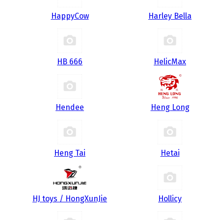
HappyCow
Harley Bella
HB 666
HelicMax
Hendee
Heng Long
Heng Tai
Hetai
HJ toys / HongXunJie
Hollicy