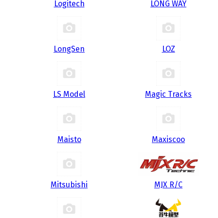
Logitech
LONG WAY
LongSen
LOZ
LS Model
Magic Tracks
Maisto
Maxiscoo
Mitsubishi
MJX R/C