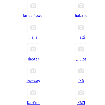
Janec Power
Jiabaile
Jiajia
JiaQi
JieStar
JJ Slot
Joysway
JXD
KarCon
KAZI