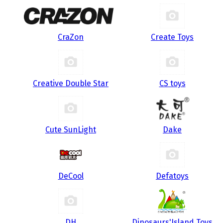
CraZon
Create Toys
Creative Double Star
CS toys
Cute SunLight
Dake
DeCool
Defatoys
DH
Dinosaurs'Island Toys