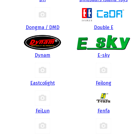
Dongma / DMD
Double E
Dynam
E-sky
Eastcolight
Feilong
FeiLun
Fenfa