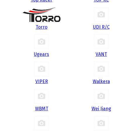
Torro
UDI R/С
Ugears
VANT
VIPER
Walkera
WBMT
Wei Jiang