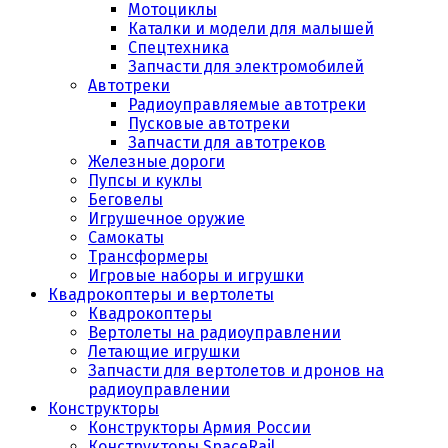
Мотоциклы
Каталки и модели для малышей
Спецтехника
Запчасти для электромобилей
Автотреки
Радиоуправляемые автотреки
Пусковые автотреки
Запчасти для автотреков
Железные дороги
Пупсы и куклы
Беговелы
Игрушечное оружие
Самокаты
Трансформеры
Игровые наборы и игрушки
Квадрокоптеры и вертолеты
Квадрокоптеры
Вертолеты на радиоуправлении
Летающие игрушки
Запчасти для вертолетов и дронов на
радиоуправлении
Конструкторы
Конструкторы Армия России
Конструкторы SpaceRail