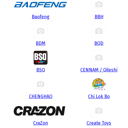
Baofeng
BBH
BDM
BQD
BSQ
CENNAM / Qileshi
CHENGHAO
Chi Lok Bo
CraZon
Create Toys