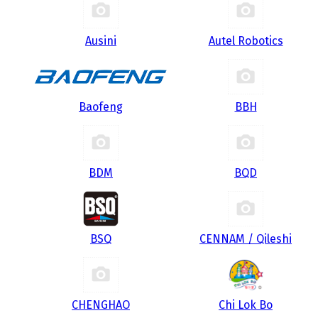
Ausini
Autel Robotics
Baofeng
BBH
BDM
BQD
BSQ
CENNAM / Qileshi
CHENGHAO
Chi Lok Bo