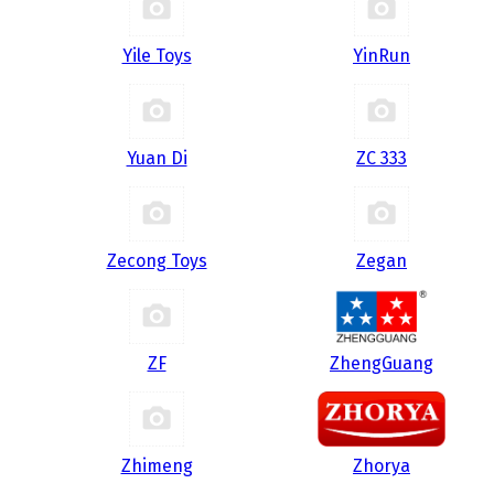
Yile Toys
YinRun
Yuan Di
ZC 333
Zecong Toys
Zegan
ZF
ZhengGuang
Zhimeng
Zhorya