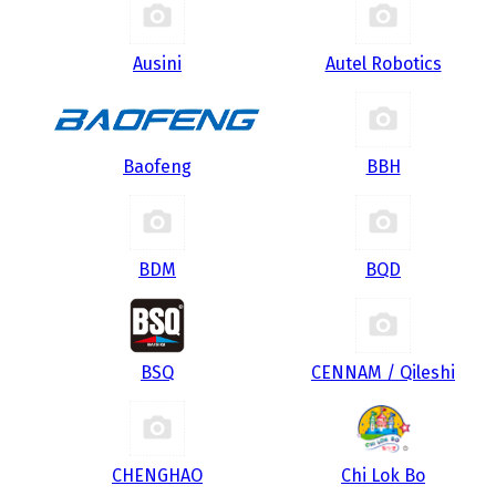
Ausini
Autel Robotics
Baofeng
BBH
BDM
BQD
BSQ
CENNAM / Qileshi
CHENGHAO
Chi Lok Bo