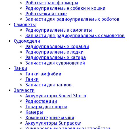
Роботы-трансформеры
Радиоуправляемые собаки и кошки
Роботы-животные
Запчасти для радиоуправляемых роботов
Самолеты
Радиоуправляемые самолеты
Запчасти для радиоуправляемых самолетов
Судомодели
Радиоуправляемые корабли
Радиоуправляемые лодки
Радиоуправляемые катера
Запчасти для судомоделей
Танки
Танки-амфибии
Танки
Запчасти для танков
Запчасти
Аккумуляторы Speed Storm
Радиостанции
Товары для спорта
Камеры
Компьютерные мыши
Аккумуляторы Sunpadow
Универсальные зарядные устройства