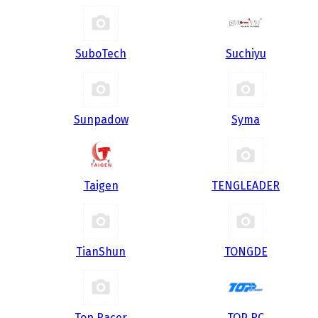
SuboTech
Suchiyu
Sunpadow
Syma
Taigen
TENGLEADER
TianShun
TONGDE
Top Racer
TOP RC