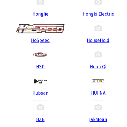
HongJie
Hongki Electric
HoSpeed
HouseHold
HSP
Huan Qi
Hubsan
HUI NA
HZB
JakMean