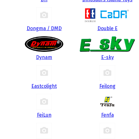
Dongma / DMD
Double E
Dynam
E-sky
Eastcolight
Feilong
FeiLun
Fenfa