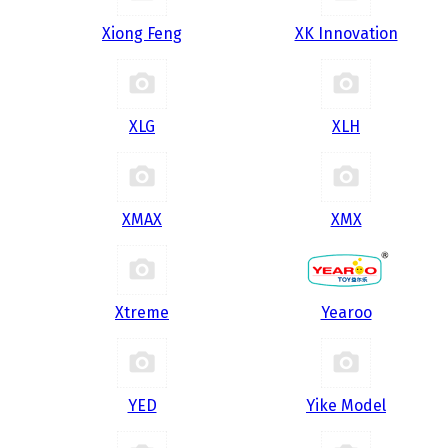
Xiong Feng
XK Innovation
XLG
XLH
XMAX
XMX
Xtreme
Yearoo
YED
Yike Model