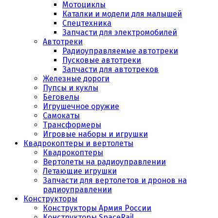
Мотоциклы
Каталки и модели для малышей
Спецтехника
Запчасти для электромобилей
Автотреки
Радиоуправляемые автотреки
Пусковые автотреки
Запчасти для автотреков
Железные дороги
Пупсы и куклы
Беговелы
Игрушечное оружие
Самокаты
Трансформеры
Игровые наборы и игрушки
Квадрокоптеры и вертолеты
Квадрокоптеры
Вертолеты на радиоуправлении
Летающие игрушки
Запчасти для вертолетов и дронов на
радиоуправлении
Конструкторы
Конструкторы Армия России
Конструкторы SpaceRail