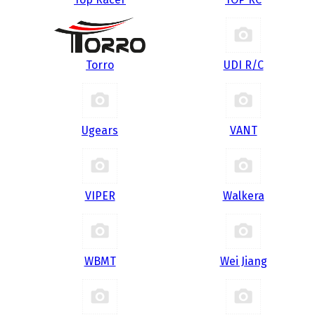
Torro
UDI R/С
Ugears
VANT
VIPER
Walkera
WBMT
Wei Jiang