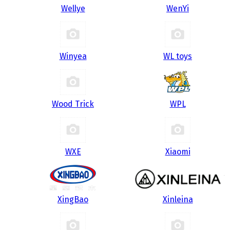
Wellye
WenYi
Winyea
WL toys
Wood Trick
WPL
WXE
Xiaomi
XingBao
Xinleina