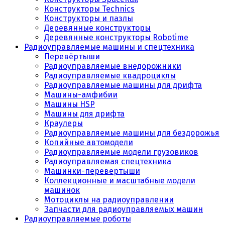
Конструкторы Technics
Конструкторы и пазлы
Деревянные конструкторы
Деревянные конструкторы Robotime
Радиоуправляемые машины и спецтехника
Перевёртыши
Радиоуправляемые внедорожники
Радиоуправляемые квадроциклы
Радиоуправляемые машины для дрифта
Машины-амфибии
Машины HSP
Машины для дрифта
Краулеры
Радиоуправляемые машины для бездорожья
Копийные автомодели
Радиоуправляемые модели грузовиков
Радиоуправляемая спецтехника
Машинки-перевертыши
Коллекционные и масштабные модели
машинок
Мотоциклы на радиоуправлении
Запчасти для радиоуправляемых машин
Радиоуправляемые роботы