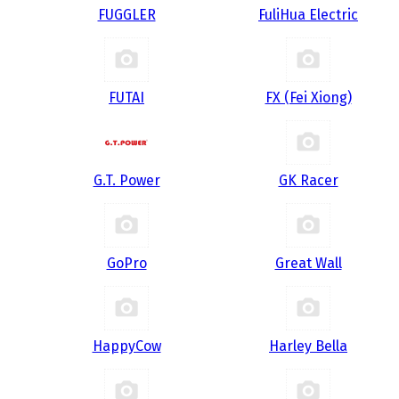
FUGGLER
FuliHua Electric
FUTAI
FX (Fei Xiong)
G.T. Power
GK Racer
GoPro
Great Wall
HappyCow
Harley Bella