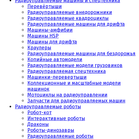
Радиоуправляемые машины и спецтехника
Перевёртыши
Радиоуправляемые внедорожники
Радиоуправляемые квадроциклы
Радиоуправляемые машины для дрифта
Машины-амфибии
Машины HSP
Машины для дрифта
Краулеры
Радиоуправляемые машины для бездорожья
Копийные автомодели
Радиоуправляемые модели грузовиков
Радиоуправляемая спецтехника
Машинки-перевертыши
Коллекционные и масштабные модели
машинок
Мотоциклы на радиоуправлении
Запчасти для радиоуправляемых машин
Радиоуправляемые роботы
Робот-кот
Интерактивные роботы
Драконы
Роботы-динозавры
Радиоуправляемые роботы