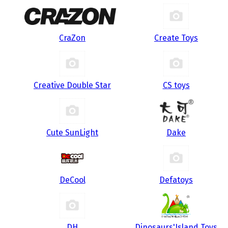
CraZon
Create Toys
Creative Double Star
CS toys
Cute SunLight
Dake
DeCool
Defatoys
DH
Dinosaurs'Island Toys