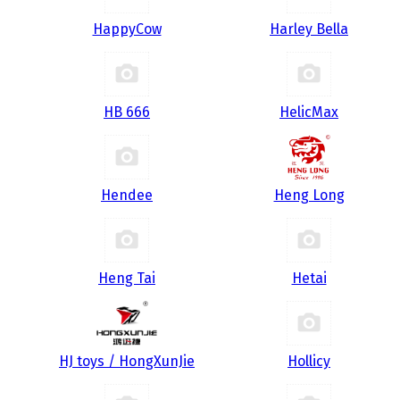
HappyCow
Harley Bella
HB 666
HelicMax
Hendee
Heng Long
Heng Tai
Hetai
HJ toys / HongXunJie
Hollicy