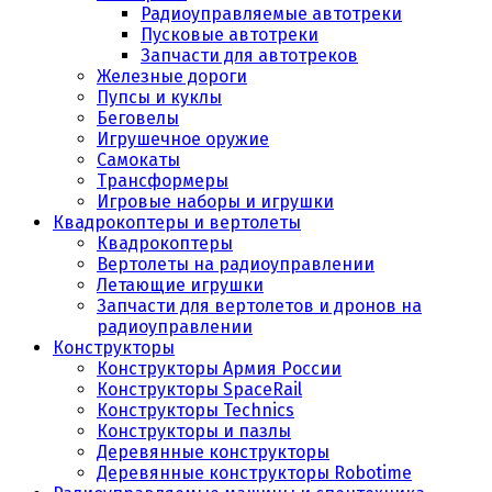
Радиоуправляемые автотреки
Пусковые автотреки
Запчасти для автотреков
Железные дороги
Пупсы и куклы
Беговелы
Игрушечное оружие
Самокаты
Трансформеры
Игровые наборы и игрушки
Квадрокоптеры и вертолеты
Квадрокоптеры
Вертолеты на радиоуправлении
Летающие игрушки
Запчасти для вертолетов и дронов на
радиоуправлении
Конструкторы
Конструкторы Армия России
Конструкторы SpaceRail
Конструкторы Technics
Конструкторы и пазлы
Деревянные конструкторы
Деревянные конструкторы Robotime