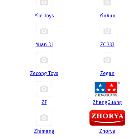
Yile Toys
YinRun
Yuan Di
ZC 333
Zecong Toys
Zegan
ZF
ZhengGuang
Zhimeng
Zhorya