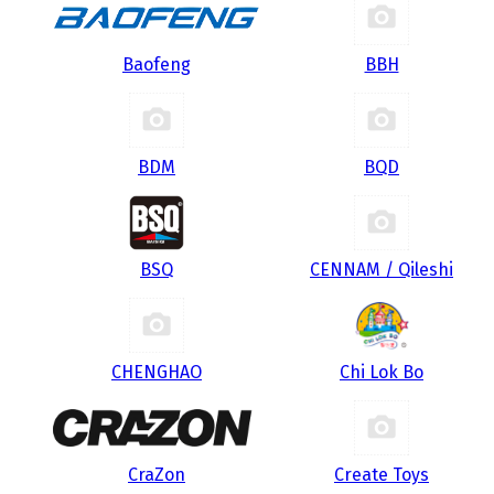
Baofeng
BBH
BDM
BQD
BSQ
CENNAM / Qileshi
CHENGHAO
Chi Lok Bo
CraZon
Create Toys