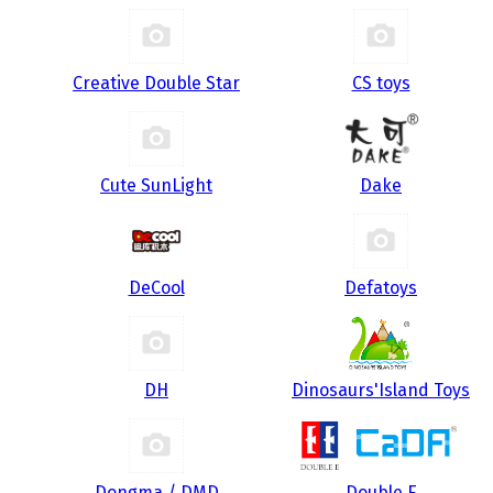
Creative Double Star
CS toys
Cute SunLight
Dake
DeCool
Defatoys
DH
Dinosaurs'Island Toys
Dongma / DMD
Double E