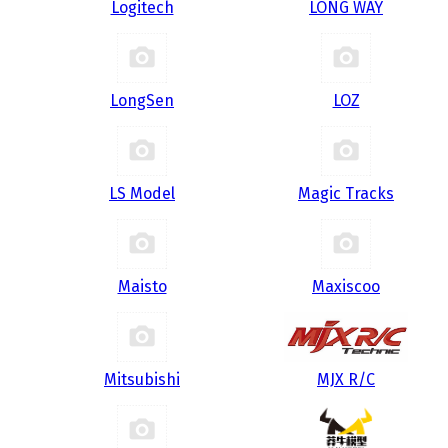
Logitech
LONG WAY
LongSen
LOZ
LS Model
Magic Tracks
Maisto
Maxiscoo
Mitsubishi
MJX R/C