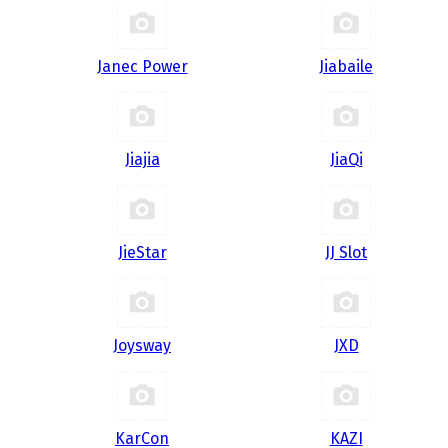
Janec Power
Jiabaile
Jiajia
JiaQi
JieStar
JJ Slot
Joysway
JXD
KarCon
KAZI