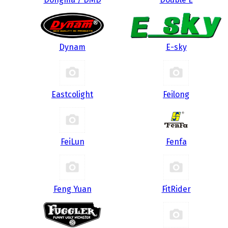
Dynam
E-sky
Eastcolight
Feilong
FeiLun
Fenfa
Feng Yuan
FitRider