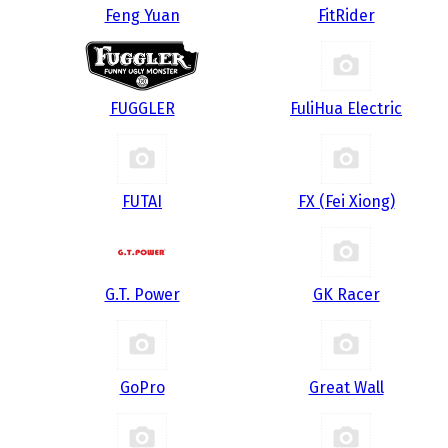
Feng Yuan
FitRider
FUGGLER
FuliHua Electric
FUTAI
FX (Fei Xiong)
G.T. Power
GK Racer
GoPro
Great Wall