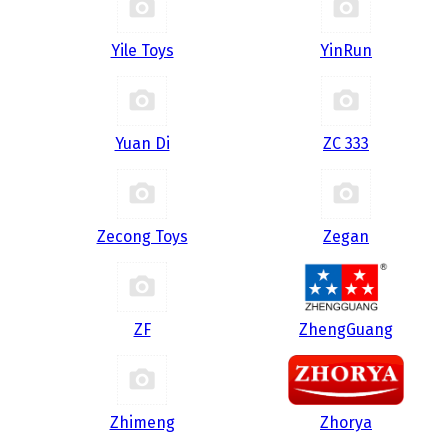
Yile Toys
YinRun
Yuan Di
ZC 333
Zecong Toys
Zegan
ZF
ZhengGuang
Zhimeng
Zhorya