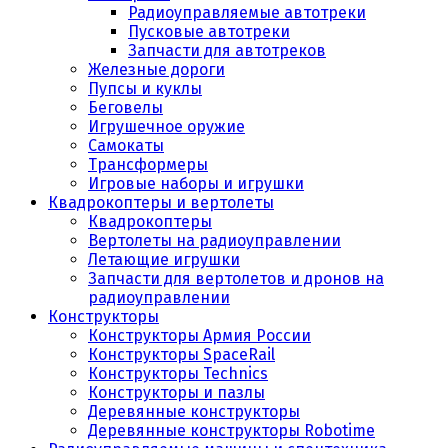
Радиоуправляемые автотреки
Пусковые автотреки
Запчасти для автотреков
Железные дороги
Пупсы и куклы
Беговелы
Игрушечное оружие
Самокаты
Трансформеры
Игровые наборы и игрушки
Квадрокоптеры и вертолеты
Квадрокоптеры
Вертолеты на радиоуправлении
Летающие игрушки
Запчасти для вертолетов и дронов на
радиоуправлении
Конструкторы
Конструкторы Армия России
Конструкторы SpaceRail
Конструкторы Technics
Конструкторы и пазлы
Деревянные конструкторы
Деревянные конструкторы Robotime