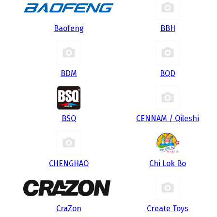
Baofeng
BBH
BDM
BQD
BSQ
CENNAM / Qileshi
CHENGHAO
Chi Lok Bo
CraZon
Create Toys