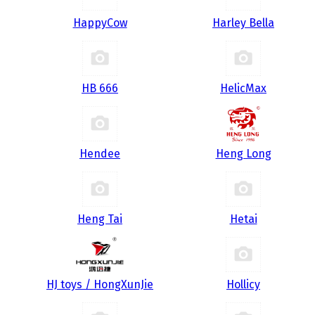
HappyCow
Harley Bella
HB 666
HelicMax
Hendee
Heng Long
Heng Tai
Hetai
HJ toys / HongXunJie
Hollicy