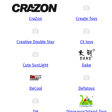
CraZon
Create Toys
Creative Double Star
CS toys
Cute SunLight
Dake
DeCool
Defatoys
DH
Dinosaurs'Island Toys