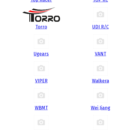
Torro
UDI R/С
Ugears
VANT
VIPER
Walkera
WBMT
Wei Jiang