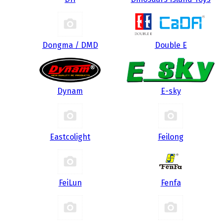
Dongma / DMD
Double E
Dynam
E-sky
Eastcolight
Feilong
FeiLun
Fenfa