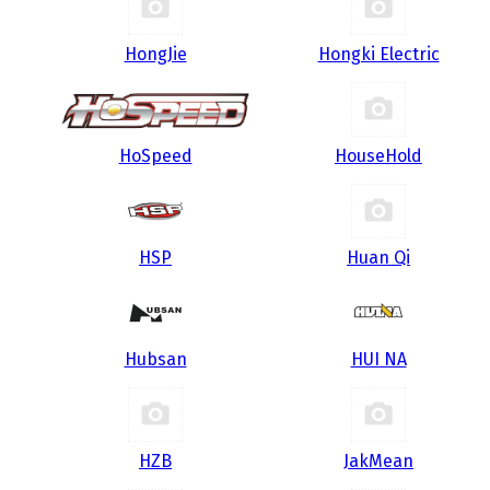
HongJie
Hongki Electric
HoSpeed
HouseHold
HSP
Huan Qi
Hubsan
HUI NA
HZB
JakMean