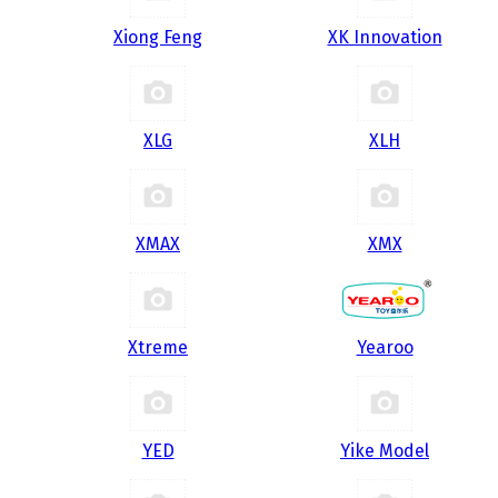
Xiong Feng
XK Innovation
XLG
XLH
XMAX
XMX
Xtreme
Yearoo
YED
Yike Model