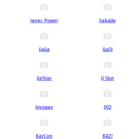
Janec Power
Jiabaile
Jiajia
JiaQi
JieStar
JJ Slot
Joysway
JXD
KarCon
KAZI