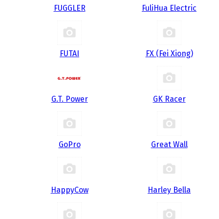
FUGGLER
FuliHua Electric
FUTAI
FX (Fei Xiong)
G.T. Power
GK Racer
GoPro
Great Wall
HappyCow
Harley Bella