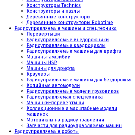
Конструкторы Technics
Конструкторы и пазлы
Деревянные конструкторы
Деревянные конструкторы Robotime
Радиоуправляемые машины и спецтехника
Перевёртыши
Радиоуправляемые внедорожники
Радиоуправляемые квадроциклы
Радиоуправляемые машины для дрифта
Машины-амфибии
Машины HSP
Машины для дрифта
Краулеры
Радиоуправляемые машины для бездорожья
Копийные автомодели
Радиоуправляемые модели грузовиков
Радиоуправляемая спецтехника
Машинки-перевертыши
Коллекционные и масштабные модели
машинок
Мотоциклы на радиоуправлении
Запчасти для радиоуправляемых машин
Радиоуправляемые роботы