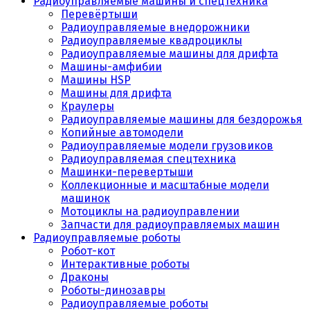
Радиоуправляемые машины и спецтехника
Перевёртыши
Радиоуправляемые внедорожники
Радиоуправляемые квадроциклы
Радиоуправляемые машины для дрифта
Машины-амфибии
Машины HSP
Машины для дрифта
Краулеры
Радиоуправляемые машины для бездорожья
Копийные автомодели
Радиоуправляемые модели грузовиков
Радиоуправляемая спецтехника
Машинки-перевертыши
Коллекционные и масштабные модели
машинок
Мотоциклы на радиоуправлении
Запчасти для радиоуправляемых машин
Радиоуправляемые роботы
Робот-кот
Интерактивные роботы
Драконы
Роботы-динозавры
Радиоуправляемые роботы