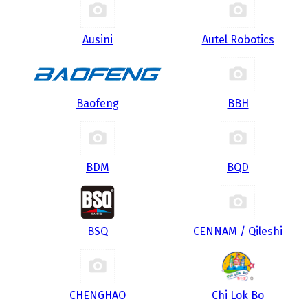
Ausini
Autel Robotics
Baofeng
BBH
BDM
BQD
BSQ
CENNAM / Qileshi
CHENGHAO
Chi Lok Bo