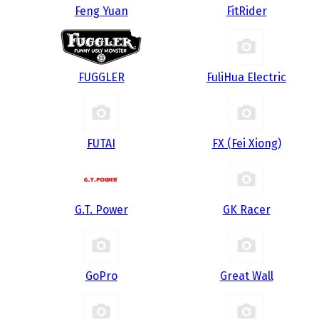
Feng Yuan
FitRider
FUGGLER
FuliHua Electric
FUTAI
FX (Fei Xiong)
G.T. Power
GK Racer
GoPro
Great Wall