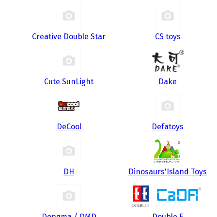
Creative Double Star
CS toys
Cute SunLight
Dake
DeCool
Defatoys
DH
Dinosaurs'Island Toys
Dongma / DMD
Double E