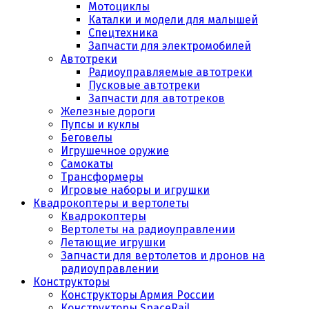
Мотоциклы
Каталки и модели для малышей
Спецтехника
Запчасти для электромобилей
Автотреки
Радиоуправляемые автотреки
Пусковые автотреки
Запчасти для автотреков
Железные дороги
Пупсы и куклы
Беговелы
Игрушечное оружие
Самокаты
Трансформеры
Игровые наборы и игрушки
Квадрокоптеры и вертолеты
Квадрокоптеры
Вертолеты на радиоуправлении
Летающие игрушки
Запчасти для вертолетов и дронов на
радиоуправлении
Конструкторы
Конструкторы Армия России
Конструкторы SpaceRail