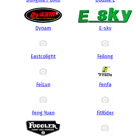
Dynam
E-sky
Eastcolight
Feilong
FeiLun
Fenfa
Feng Yuan
FitRider