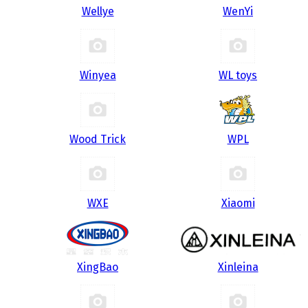
Wellye
WenYi
Winyea
WL toys
Wood Trick
WPL
WXE
Xiaomi
XingBao
Xinleina