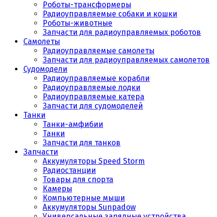
Роботы-трансформеры
Радиоуправляемые собаки и кошки
Роботы-животные
Запчасти для радиоуправляемых роботов
Самолеты
Радиоуправляемые самолеты
Запчасти для радиоуправляемых самолетов
Судомодели
Радиоуправляемые корабли
Радиоуправляемые лодки
Радиоуправляемые катера
Запчасти для судомоделей
Танки
Танки-амфибии
Танки
Запчасти для танков
Запчасти
Аккумуляторы Speed Storm
Радиостанции
Товары для спорта
Камеры
Компьютерные мыши
Аккумуляторы Sunpadow
Универсальные зарядные устройства