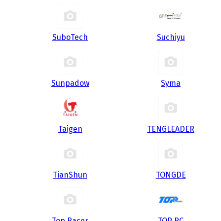
SuboTech
Suchiyu
Sunpadow
Syma
Taigen
TENGLEADER
TianShun
TONGDE
Top Racer
TOP RC