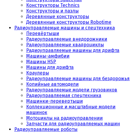
Конструкторы Technics
Конструкторы и пазлы
Деревянные конструкторы
Деревянные конструкторы Robotime
Радиоуправляемые машины и спецтехника
Перевёртыши
Радиоуправляемые внедорожники
Радиоуправляемые квадроциклы
Радиоуправляемые машины для дрифта
Машины-амфибии
Машины HSP
Машины для дрифта
Краулеры
Радиоуправляемые машины для бездорожья
Копийные автомодели
Радиоуправляемые модели грузовиков
Радиоуправляемая спецтехника
Машинки-перевертыши
Коллекционные и масштабные модели
машинок
Мотоциклы на радиоуправлении
Запчасти для радиоуправляемых машин
Радиоуправляемые роботы