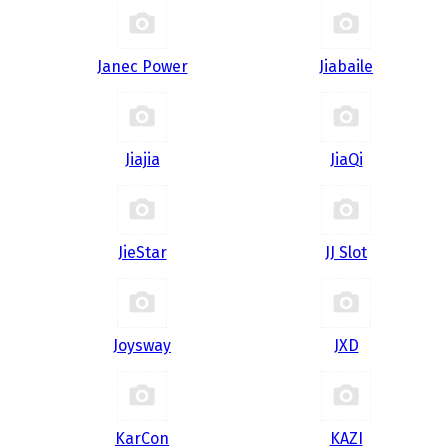
Janec Power
Jiabaile
Jiajia
JiaQi
JieStar
JJ Slot
Joysway
JXD
KarCon
KAZI