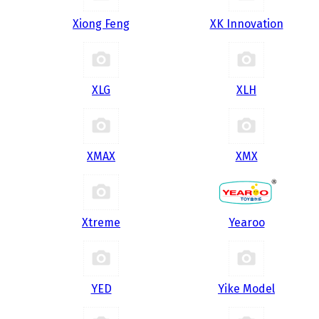
Xiong Feng
XK Innovation
XLG
XLH
XMAX
XMX
Xtreme
Yearoo
YED
Yike Model