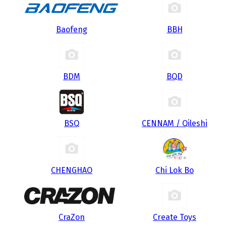
Baofeng
BBH
BDM
BQD
BSQ
CENNAM / Qileshi
CHENGHAO
Chi Lok Bo
CraZon
Create Toys