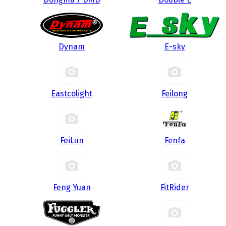
Dynam
E-sky
Eastcolight
Feilong
FeiLun
Fenfa
Feng Yuan
FitRider