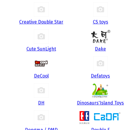
Creative Double Star
CS toys
Cute SunLight
Dake
DeCool
Defatoys
DH
Dinosaurs'Island Toys
Dongma / DMD
Double E