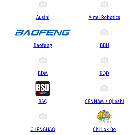
Ausini
Autel Robotics
Baofeng
BBH
BDM
BQD
BSQ
CENNAM / Qileshi
CHENGHAO
Chi Lok Bo