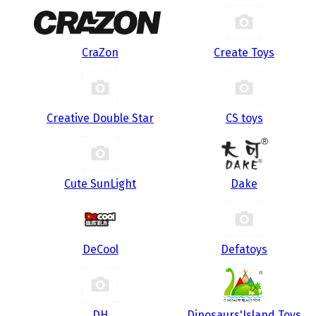
CraZon
Create Toys
Creative Double Star
CS toys
Cute SunLight
Dake
DeCool
Defatoys
DH
Dinosaurs'Island Toys