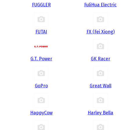
FUGGLER
FuliHua Electric
FUTAI
FX (Fei Xiong)
G.T. Power
GK Racer
GoPro
Great Wall
HappyCow
Harley Bella