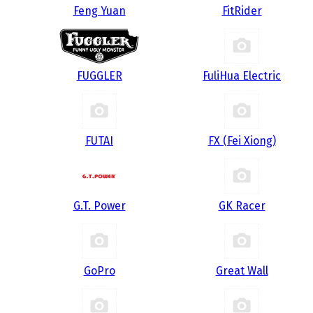
Feng Yuan
FitRider
FUGGLER
FuliHua Electric
FUTAI
FX (Fei Xiong)
G.T. Power
GK Racer
GoPro
Great Wall