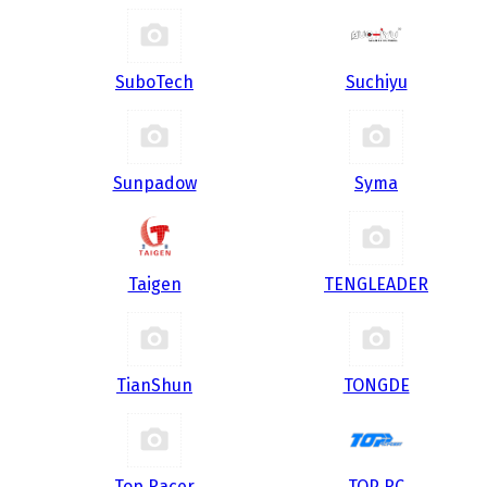
SuboTech
Suchiyu
Sunpadow
Syma
Taigen
TENGLEADER
TianShun
TONGDE
Top Racer
TOP RC