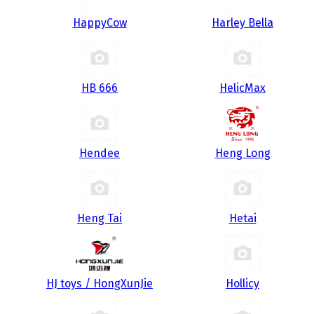
HappyCow
Harley Bella
HB 666
HelicMax
Hendee
Heng Long
Heng Tai
Hetai
HJ toys / HongXunJie
Hollicy