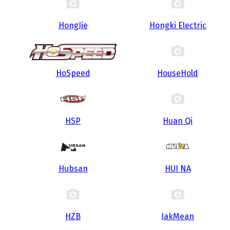
HongJie
Hongki Electric
HoSpeed
HouseHold
HSP
Huan Qi
Hubsan
HUI NA
HZB
JakMean