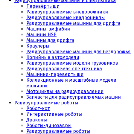
Радиоуправляемые машины и спецтехника
Перевёртыши
Радиоуправляемые внедорожники
Радиоуправляемые квадроциклы
Радиоуправляемые машины для дрифта
Машины-амфибии
Машины HSP
Машины для дрифта
Краулеры
Радиоуправляемые машины для бездорожья
Копийные автомодели
Радиоуправляемые модели грузовиков
Радиоуправляемая спецтехника
Машинки-перевертыши
Коллекционные и масштабные модели
машинок
Мотоциклы на радиоуправлении
Запчасти для радиоуправляемых машин
Радиоуправляемые роботы
Робот-кот
Интерактивные роботы
Драконы
Роботы-динозавры
Радиоуправляемые роботы