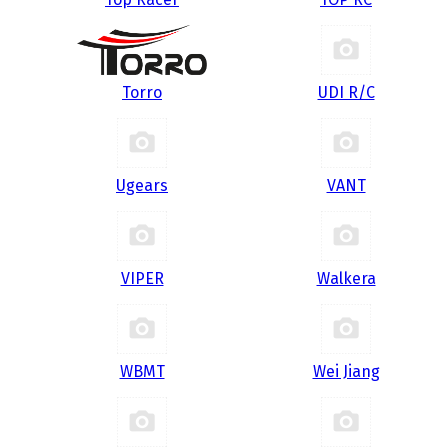
Torro
UDI R/С
Ugears
VANT
VIPER
Walkera
WBMT
Wei Jiang