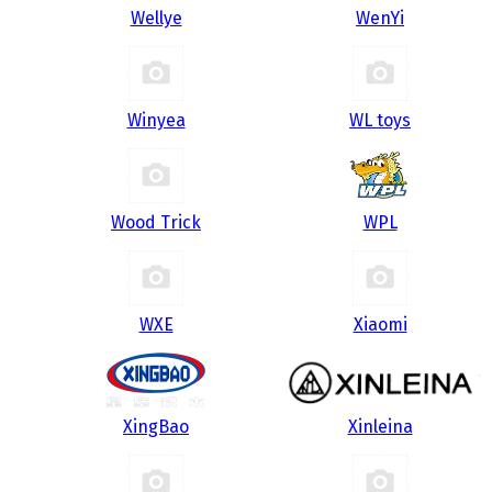
Wellye
WenYi
Winyea
WL toys
Wood Trick
WPL
WXE
Xiaomi
XingBao
Xinleina