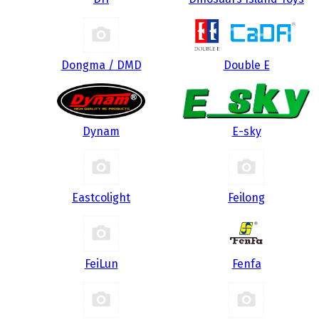
Dongma / DMD
Double E
Dynam
E-sky
Eastcolight
Feilong
FeiLun
Fenfa