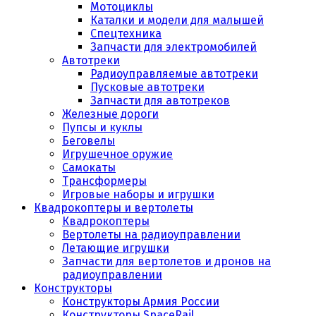
Мотоциклы
Каталки и модели для малышей
Спецтехника
Запчасти для электромобилей
Автотреки
Радиоуправляемые автотреки
Пусковые автотреки
Запчасти для автотреков
Железные дороги
Пупсы и куклы
Беговелы
Игрушечное оружие
Самокаты
Трансформеры
Игровые наборы и игрушки
Квадрокоптеры и вертолеты
Квадрокоптеры
Вертолеты на радиоуправлении
Летающие игрушки
Запчасти для вертолетов и дронов на
радиоуправлении
Конструкторы
Конструкторы Армия России
Конструкторы SpaceRail