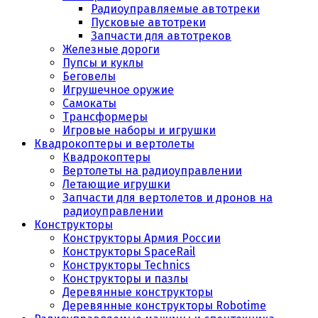
Радиоуправляемые автотреки
Пусковые автотреки
Запчасти для автотреков
Железные дороги
Пупсы и куклы
Беговелы
Игрушечное оружие
Самокаты
Трансформеры
Игровые наборы и игрушки
Квадрокоптеры и вертолеты
Квадрокоптеры
Вертолеты на радиоуправлении
Летающие игрушки
Запчасти для вертолетов и дронов на
радиоуправлении
Конструкторы
Конструкторы Армия России
Конструкторы SpaceRail
Конструкторы Technics
Конструкторы и пазлы
Деревянные конструкторы
Деревянные конструкторы Robotime