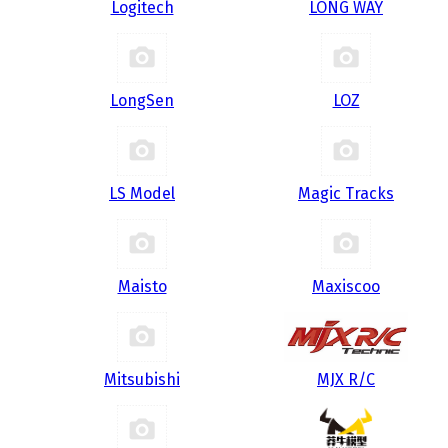
Logitech
LONG WAY
LongSen
LOZ
LS Model
Magic Tracks
Maisto
Maxiscoo
Mitsubishi
MJX R/C