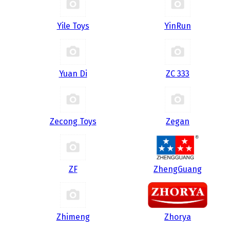
Yile Toys
YinRun
Yuan Di
ZC 333
Zecong Toys
Zegan
ZF
ZhengGuang
Zhimeng
Zhorya