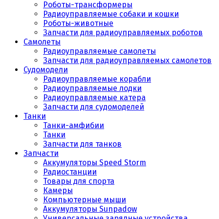
Роботы-трансформеры
Радиоуправляемые собаки и кошки
Роботы-животные
Запчасти для радиоуправляемых роботов
Самолеты
Радиоуправляемые самолеты
Запчасти для радиоуправляемых самолетов
Судомодели
Радиоуправляемые корабли
Радиоуправляемые лодки
Радиоуправляемые катера
Запчасти для судомоделей
Танки
Танки-амфибии
Танки
Запчасти для танков
Запчасти
Аккумуляторы Speed Storm
Радиостанции
Товары для спорта
Камеры
Компьютерные мыши
Аккумуляторы Sunpadow
Универсальные зарядные устройства