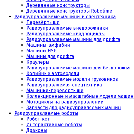
Деревянные конструкторы
Деревянные конструкторы Robotime
Радиоуправляемые машины и спецтехника
Перевёртыши
Радиоуправляемые внедорожники
Радиоуправляемые квадроциклы
Радиоуправляемые машины для дрифта
Машины-амфибии
Машины HSP
Машины для дрифта
Краулеры
Радиоуправляемые машины для бездорожья
Копийные автомодели
Радиоуправляемые модели грузовиков
Радиоуправляемая спецтехника
Машинки-перевертыши
Коллекционные и масштабные модели машин
Мотоциклы на радиоуправлении
Запчасти для радиоуправляемых машин
Радиоуправляемые роботы
Робот-кот
Интерактивные роботы
Драконы