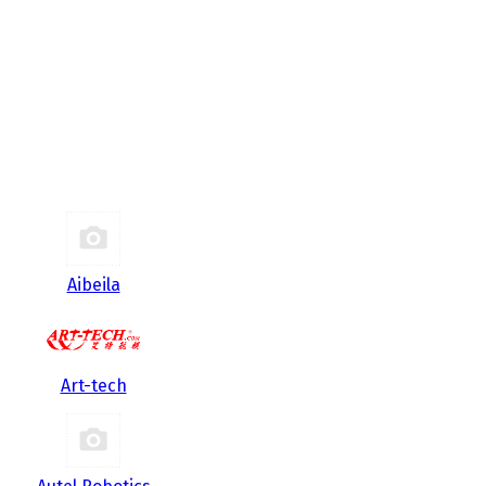
Aibeila
Art-tech