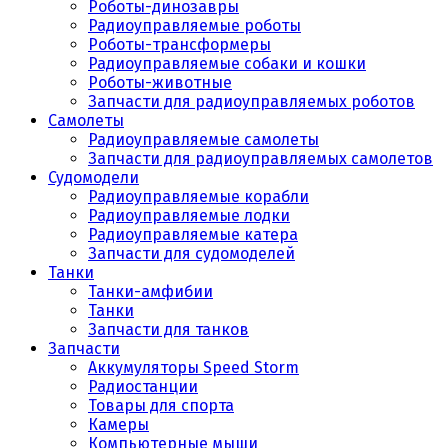
Роботы-динозавры
Радиоуправляемые роботы
Роботы-трансформеры
Радиоуправляемые собаки и кошки
Роботы-животные
Запчасти для радиоуправляемых роботов
Самолеты
Радиоуправляемые самолеты
Запчасти для радиоуправляемых самолетов
Судомодели
Радиоуправляемые корабли
Радиоуправляемые лодки
Радиоуправляемые катера
Запчасти для судомоделей
Танки
Танки-амфибии
Танки
Запчасти для танков
Запчасти
Аккумуляторы Speed Storm
Радиостанции
Товары для спорта
Камеры
Компьютерные мыши