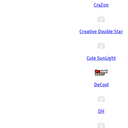
CraZon
Creative Double Star
Cute SunLight
DeCool
DH