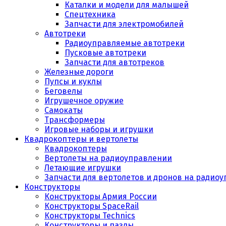
Каталки и модели для малышей
Спецтехника
Запчасти для электромобилей
Автотреки
Радиоуправляемые автотреки
Пусковые автотреки
Запчасти для автотреков
Железные дороги
Пупсы и куклы
Беговелы
Игрушечное оружие
Самокаты
Трансформеры
Игровые наборы и игрушки
Квадрокоптеры и вертолеты
Квадрокоптеры
Вертолеты на радиоуправлении
Летающие игрушки
Запчасти для вертолетов и дронов на радио
Конструкторы
Конструкторы Армия России
Конструкторы SpaceRail
Конструкторы Technics
Конструкторы и пазлы