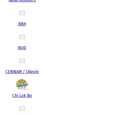
Autel Robotics
BBH
BQD
CENNAM / Qileshi
Chi Lok Bo