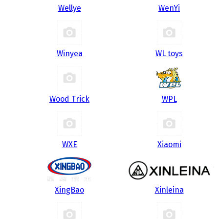
Wellye
WenYi
Winyea
WL toys
Wood Trick
WPL
WXE
Xiaomi
XingBao
Xinleina