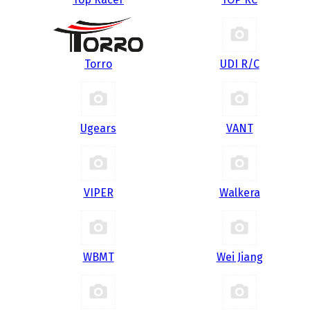
Torro
UDI R/С
Ugears
VANT
VIPER
Walkera
WBMT
Wei Jiang