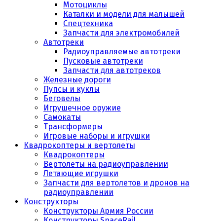
Мотоциклы
Каталки и модели для малышей
Спецтехника
Запчасти для электромобилей
Автотреки
Радиоуправляемые автотреки
Пусковые автотреки
Запчасти для автотреков
Железные дороги
Пупсы и куклы
Беговелы
Игрушечное оружие
Самокаты
Трансформеры
Игровые наборы и игрушки
Квадрокоптеры и вертолеты
Квадрокоптеры
Вертолеты на радиоуправлении
Летающие игрушки
Запчасти для вертолетов и дронов на
радиоуправлении
Конструкторы
Конструкторы Армия России
Конструкторы SpaceRail