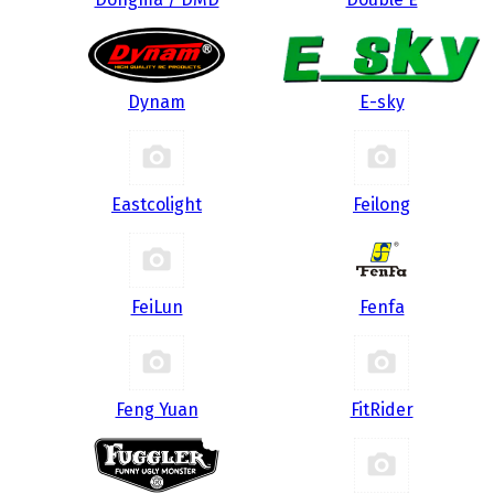
Dynam
E-sky
Eastcolight
Feilong
FeiLun
Fenfa
Feng Yuan
FitRider