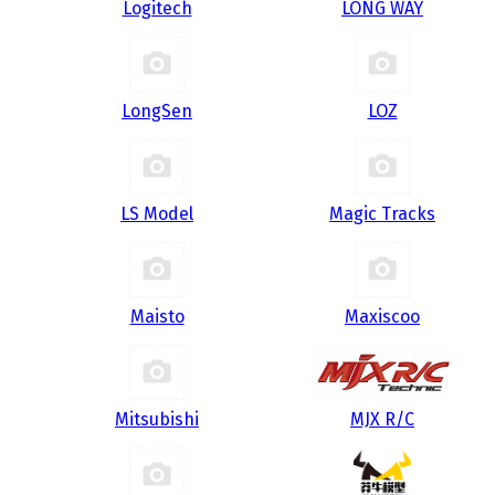
Logitech
LONG WAY
LongSen
LOZ
LS Model
Magic Tracks
Maisto
Maxiscoo
Mitsubishi
MJX R/C