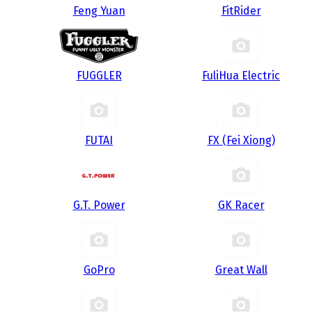
Feng Yuan
FitRider
FUGGLER
FuliHua Electric
FUTAI
FX (Fei Xiong)
G.T. Power
GK Racer
GoPro
Great Wall