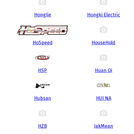
HongJie
Hongki Electric
HoSpeed
HouseHold
HSP
Huan Qi
Hubsan
HUI NA
HZB
JakMean