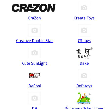
CraZon
Create Toys
Creative Double Star
CS toys
Cute SunLight
Dake
DeCool
Defatoys
DH
Dinosaurs'Island Toys