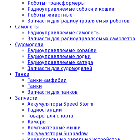
Роботы-трансформеры
Радиоуправляемые собаки и кошки
Роботы-животные
Запчасти для радиоуправляемых роботов
Самолеты
Радиоуправляемые самолеты
Запчасти для радиоуправляемых самолетов
Судомодели
Радиоуправляемые корабли
Радиоуправляемые лодки
Радиоуправляемые катера
Запчасти для судомоделей
Танки
Танки-амфибии
Танки
Запчасти для танков
Запчасти
Аккумуляторы Speed Storm
Радиостанции
Товары для спорта
Камеры
Компьютерные мыши
Аккумуляторы Sunpadow
Универсальные зарядные устройства