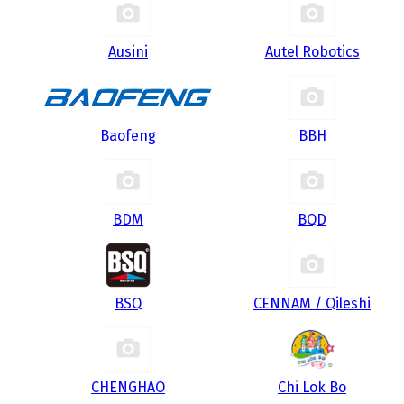
Ausini
Autel Robotics
Baofeng
BBH
BDM
BQD
BSQ
CENNAM / Qileshi
CHENGHAO
Chi Lok Bo