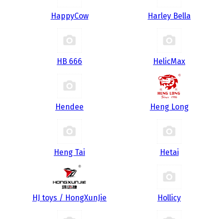
HappyCow
Harley Bella
HB 666
HelicMax
Hendee
Heng Long
Heng Tai
Hetai
HJ toys / HongXunJie
Hollicy