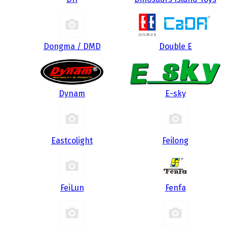
Dongma / DMD
Double E
Dynam
E-sky
Eastcolight
Feilong
FeiLun
Fenfa