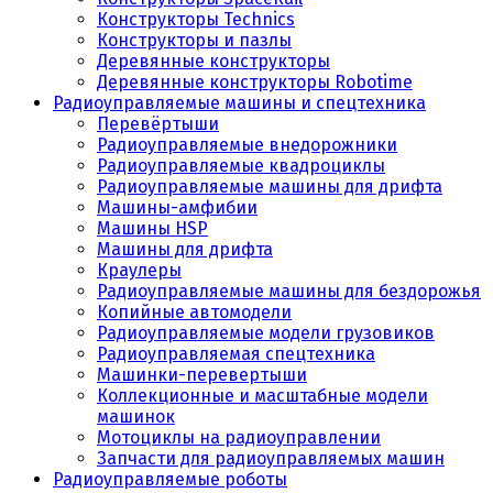
Конструкторы Technics
Конструкторы и пазлы
Деревянные конструкторы
Деревянные конструкторы Robotime
Радиоуправляемые машины и спецтехника
Перевёртыши
Радиоуправляемые внедорожники
Радиоуправляемые квадроциклы
Радиоуправляемые машины для дрифта
Машины-амфибии
Машины HSP
Машины для дрифта
Краулеры
Радиоуправляемые машины для бездорожья
Копийные автомодели
Радиоуправляемые модели грузовиков
Радиоуправляемая спецтехника
Машинки-перевертыши
Коллекционные и масштабные модели
машинок
Мотоциклы на радиоуправлении
Запчасти для радиоуправляемых машин
Радиоуправляемые роботы