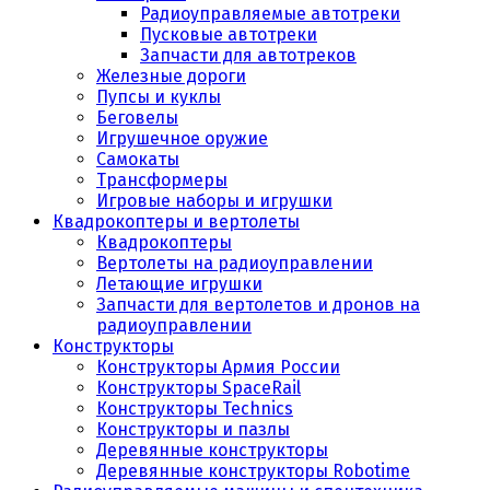
Радиоуправляемые автотреки
Пусковые автотреки
Запчасти для автотреков
Железные дороги
Пупсы и куклы
Беговелы
Игрушечное оружие
Самокаты
Трансформеры
Игровые наборы и игрушки
Квадрокоптеры и вертолеты
Квадрокоптеры
Вертолеты на радиоуправлении
Летающие игрушки
Запчасти для вертолетов и дронов на
радиоуправлении
Конструкторы
Конструкторы Армия России
Конструкторы SpaceRail
Конструкторы Technics
Конструкторы и пазлы
Деревянные конструкторы
Деревянные конструкторы Robotime