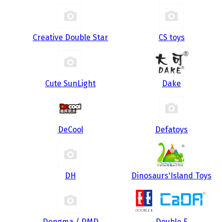
Creative Double Star
CS toys
Cute SunLight
Dake
DeCool
Defatoys
DH
Dinosaurs'Island Toys
Dongma / DMD
Double E