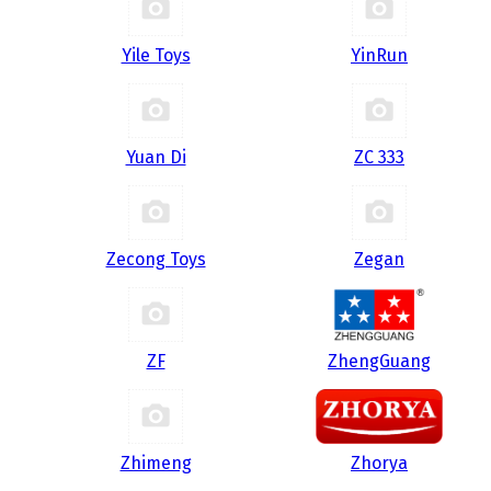
Yile Toys
YinRun
Yuan Di
ZC 333
Zecong Toys
Zegan
ZF
ZhengGuang
Zhimeng
Zhorya