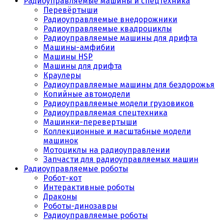
Радиоуправляемые машины и спецтехника
Перевёртыши
Радиоуправляемые внедорожники
Радиоуправляемые квадроциклы
Радиоуправляемые машины для дрифта
Машины-амфибии
Машины HSP
Машины для дрифта
Краулеры
Радиоуправляемые машины для бездорожья
Копийные автомодели
Радиоуправляемые модели грузовиков
Радиоуправляемая спецтехника
Машинки-перевертыши
Коллекционные и масштабные модели
машинок
Мотоциклы на радиоуправлении
Запчасти для радиоуправляемых машин
Радиоуправляемые роботы
Робот-кот
Интерактивные роботы
Драконы
Роботы-динозавры
Радиоуправляемые роботы