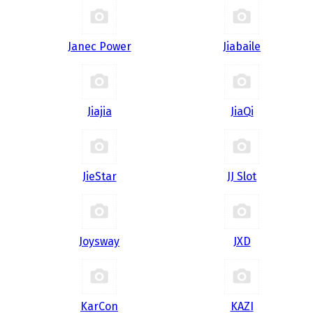
Janec Power
Jiabaile
Jiajia
JiaQi
JieStar
JJ Slot
Joysway
JXD
KarCon
KAZI