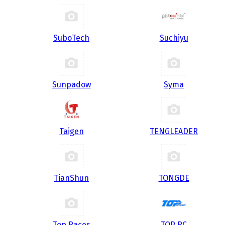
SuboTech
Suchiyu
Sunpadow
Syma
Taigen
TENGLEADER
TianShun
TONGDE
Top Racer
TOP RC