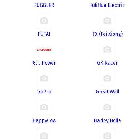
FUGGLER
FuliHua Electric
FUTAI
FX (Fei Xiong)
G.T. Power
GK Racer
GoPro
Great Wall
HappyCow
Harley Bella