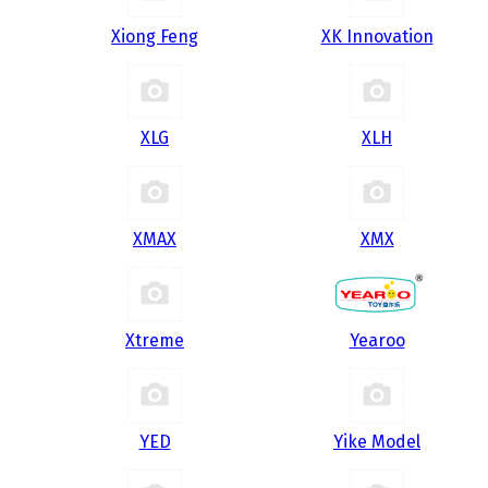
Xiong Feng
XK Innovation
XLG
XLH
XMAX
XMX
Xtreme
Yearoo
YED
Yike Model