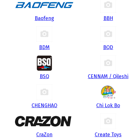
Baofeng
BBH
BDM
BQD
BSQ
CENNAM / Qileshi
CHENGHAO
Chi Lok Bo
CraZon
Create Toys