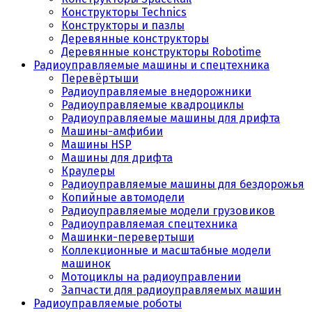
Конструкторы Technics
Конструкторы и пазлы
Деревянные конструкторы
Деревянные конструкторы Robotime
Радиоуправляемые машины и спецтехника
Перевёртыши
Радиоуправляемые внедорожники
Радиоуправляемые квадроциклы
Радиоуправляемые машины для дрифта
Машины-амфибии
Машины HSP
Машины для дрифта
Краулеры
Радиоуправляемые машины для бездорожья
Копийные автомодели
Радиоуправляемые модели грузовиков
Радиоуправляемая спецтехника
Машинки-перевертыши
Коллекционные и масштабные модели
машинок
Мотоциклы на радиоуправлении
Запчасти для радиоуправляемых машин
Радиоуправляемые роботы