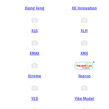
Xiong Feng
XK Innovation
XLG
XLH
XMAX
XMX
Xtreme
Yearoo
YED
Yike Model