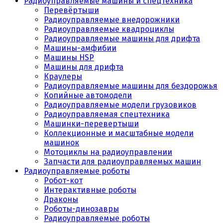
Радиоуправляемые машины и спецтехника
Перевёртыши
Радиоуправляемые внедорожники
Радиоуправляемые квадроциклы
Радиоуправляемые машины для дрифта
Машины-амфибии
Машины HSP
Машины для дрифта
Краулеры
Радиоуправляемые машины для бездорожья
Копийные автомодели
Радиоуправляемые модели грузовиков
Радиоуправляемая спецтехника
Машинки-перевертыши
Коллекционные и масштабные модели
машинок
Мотоциклы на радиоуправлении
Запчасти для радиоуправляемых машин
Радиоуправляемые роботы
Робот-кот
Интерактивные роботы
Драконы
Роботы-динозавры
Радиоуправляемые роботы