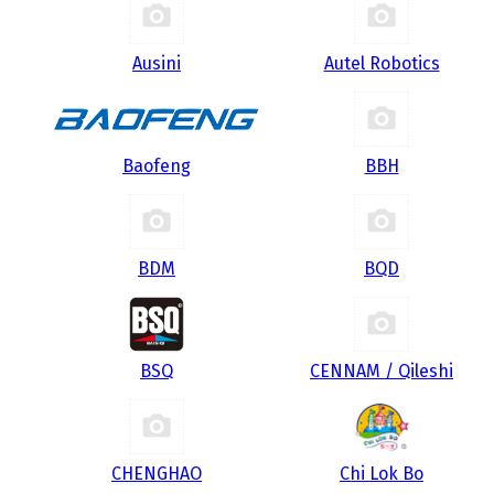
Ausini
Autel Robotics
Baofeng
BBH
BDM
BQD
BSQ
CENNAM / Qileshi
CHENGHAO
Chi Lok Bo