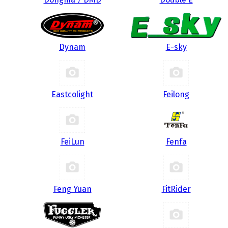
Dynam
E-sky
Eastcolight
Feilong
FeiLun
Fenfa
Feng Yuan
FitRider