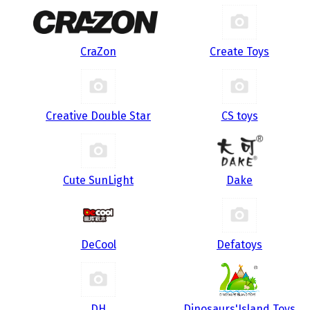
CraZon
Create Toys
Creative Double Star
CS toys
Cute SunLight
Dake
DeCool
Defatoys
DH
Dinosaurs'Island Toys