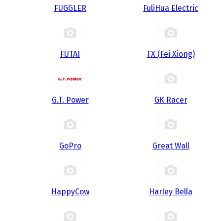
FUGGLER
FuliHua Electric
FUTAI
FX (Fei Xiong)
G.T. Power
GK Racer
GoPro
Great Wall
HappyCow
Harley Bella