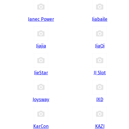
Janec Power
Jiabaile
Jiajia
JiaQi
JieStar
JJ Slot
Joysway
JXD
KarCon
KAZI