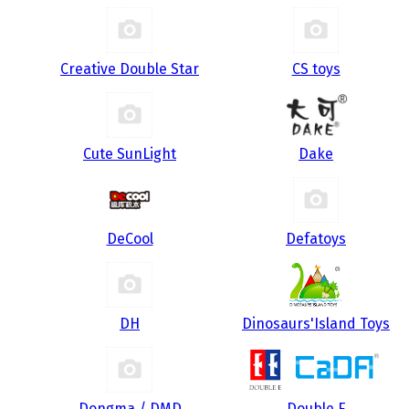
Creative Double Star
CS toys
Cute SunLight
Dake
DeCool
Defatoys
DH
Dinosaurs'Island Toys
Dongma / DMD
Double E