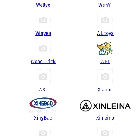
Wellye
WenYi
Winyea
WL toys
Wood Trick
WPL
WXE
Xiaomi
XingBao
Xinleina