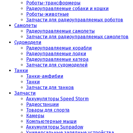
Роботы-трансформеры
Радиоуправляемые собаки и кошки
Роботы-животные
Запчасти для радиоуправляемых роботов
Самолеты
Радиоуправляемые самолеты
Запчасти для радиоуправляемых самолетов
Судомодели
Радиоуправляемые корабли
Радиоуправляемые лодки
Радиоуправляемые катера
Запчасти для судомоделей
Танки
Танки-амфибии
Танки
Запчасти для танков
Запчасти
Аккумуляторы Speed Storm
Радиостанции
Товары для спорта
Камеры
Компьютерные мыши
Аккумуляторы Sunpadow
Универсальные зарядные устройства