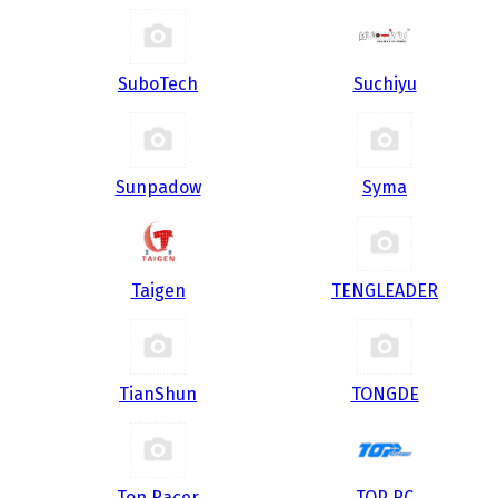
SuboTech
Suchiyu
Sunpadow
Syma
Taigen
TENGLEADER
TianShun
TONGDE
Top Racer
TOP RC