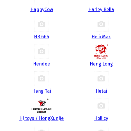
HappyCow
Harley Bella
HB 666
HelicMax
Hendee
Heng Long
Heng Tai
Hetai
HJ toys / HongXunJie
Hollicy