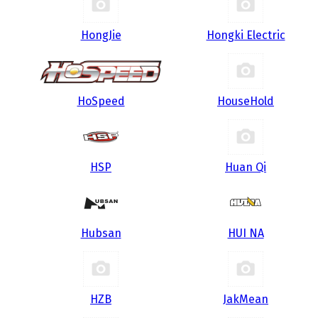
HongJie
Hongki Electric
HoSpeed
HouseHold
HSP
Huan Qi
Hubsan
HUI NA
HZB
JakMean