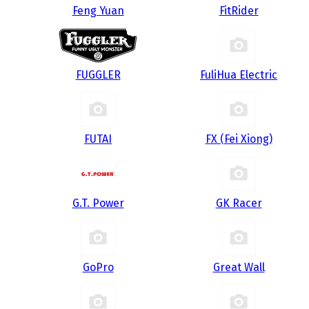
Feng Yuan
FitRider
FUGGLER
FuliHua Electric
FUTAI
FX (Fei Xiong)
G.T. Power
GK Racer
GoPro
Great Wall