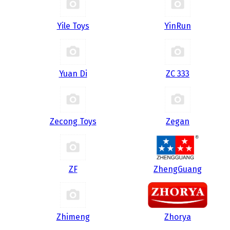
Yile Toys
YinRun
Yuan Di
ZC 333
Zecong Toys
Zegan
ZF
ZhengGuang
Zhimeng
Zhorya