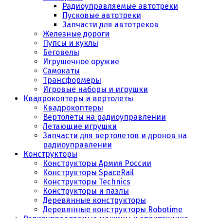
Радиоуправляемые автотреки
Пусковые автотреки
Запчасти для автотреков
Железные дороги
Пупсы и куклы
Беговелы
Игрушечное оружие
Самокаты
Трансформеры
Игровые наборы и игрушки
Квадрокоптеры и вертолеты
Квадрокоптеры
Вертолеты на радиоуправлении
Летающие игрушки
Запчасти для вертолетов и дронов на
радиоуправлении
Конструкторы
Конструкторы Армия России
Конструкторы SpaceRail
Конструкторы Technics
Конструкторы и пазлы
Деревянные конструкторы
Деревянные конструкторы Robotime