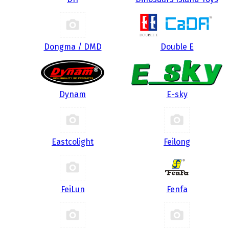
Dongma / DMD
Double E
Dynam
E-sky
Eastcolight
Feilong
FeiLun
Fenfa