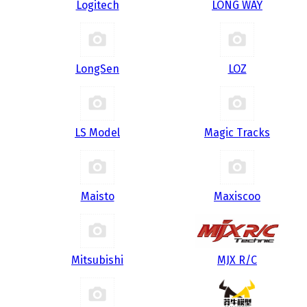
Logitech
LONG WAY
LongSen
LOZ
LS Model
Magic Tracks
Maisto
Maxiscoo
Mitsubishi
MJX R/C