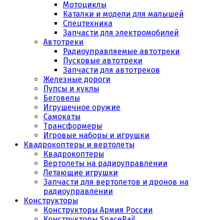
Мотоциклы
Каталки и модели для малышей
Спецтехника
Запчасти для электромобилей
Автотреки
Радиоуправляемые автотреки
Пусковые автотреки
Запчасти для автотреков
Железные дороги
Пупсы и куклы
Беговелы
Игрушечное оружие
Самокаты
Трансформеры
Игровые наборы и игрушки
Квадрокоптеры и вертолеты
Квадрокоптеры
Вертолеты на радиоуправлении
Летающие игрушки
Запчасти для вертолетов и дронов на
радиоуправлении
Конструкторы
Конструкторы Армия России
Конструкторы SpaceRail