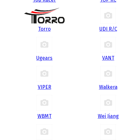
Torro
UDI R/С
Ugears
VANT
VIPER
Walkera
WBMT
Wei Jiang