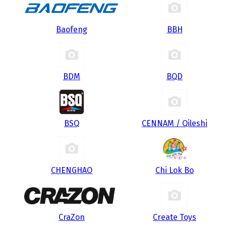
Baofeng
BBH
BDM
BQD
BSQ
CENNAM / Qileshi
CHENGHAO
Chi Lok Bo
CraZon
Create Toys