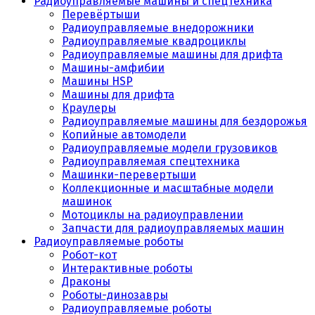
Радиоуправляемые машины и спецтехника
Перевёртыши
Радиоуправляемые внедорожники
Радиоуправляемые квадроциклы
Радиоуправляемые машины для дрифта
Машины-амфибии
Машины HSP
Машины для дрифта
Краулеры
Радиоуправляемые машины для бездорожья
Копийные автомодели
Радиоуправляемые модели грузовиков
Радиоуправляемая спецтехника
Машинки-перевертыши
Коллекционные и масштабные модели
машинок
Мотоциклы на радиоуправлении
Запчасти для радиоуправляемых машин
Радиоуправляемые роботы
Робот-кот
Интерактивные роботы
Драконы
Роботы-динозавры
Радиоуправляемые роботы