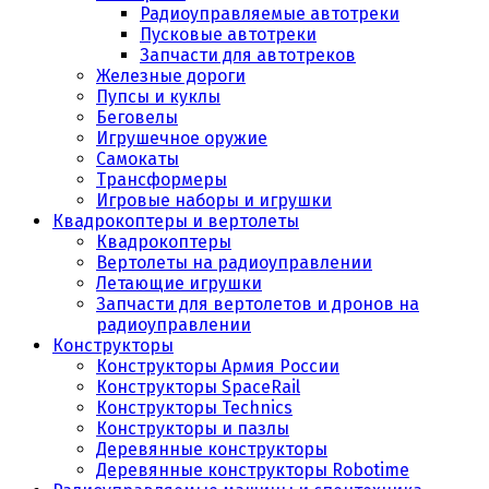
Радиоуправляемые автотреки
Пусковые автотреки
Запчасти для автотреков
Железные дороги
Пупсы и куклы
Беговелы
Игрушечное оружие
Самокаты
Трансформеры
Игровые наборы и игрушки
Квадрокоптеры и вертолеты
Квадрокоптеры
Вертолеты на радиоуправлении
Летающие игрушки
Запчасти для вертолетов и дронов на
радиоуправлении
Конструкторы
Конструкторы Армия России
Конструкторы SpaceRail
Конструкторы Technics
Конструкторы и пазлы
Деревянные конструкторы
Деревянные конструкторы Robotime