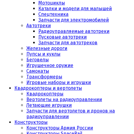
Мотоциклы
Каталки и модели для малышей
Спецтехника
Запчасти для электромобилей
Автотреки
Радиоуправляемые автотреки
Пусковые автотреки
Запчасти для автотреков
Железные дороги
Пупсы и куклы
Беговелы
Игрушечное оружие
Самокаты
Трансформеры
Игровые наборы и игрушки
Квадрокоптеры и вертолеты
Квадрокоптеры
Вертолеты на радиоуправлении
Летающие игрушки
Запчасти для вертолетов и дронов на
радиоуправлении
Конструкторы
Конструкторы Армия России
Конструкторы SpaceRail