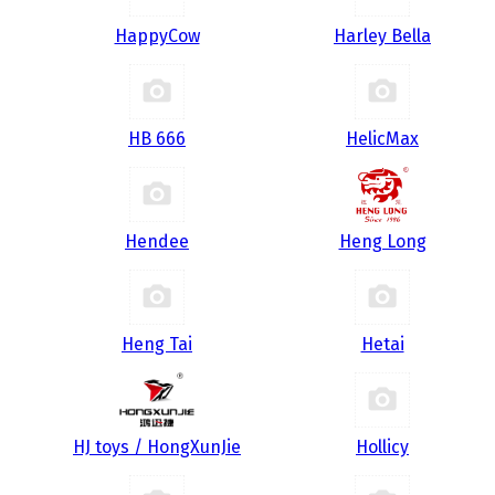
HappyCow
Harley Bella
HB 666
HelicMax
Hendee
Heng Long
Heng Tai
Hetai
HJ toys / HongXunJie
Hollicy