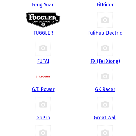
Feng Yuan
FitRider
FUGGLER
FuliHua Electric
FUTAI
FX (Fei Xiong)
G.T. Power
GK Racer
GoPro
Great Wall