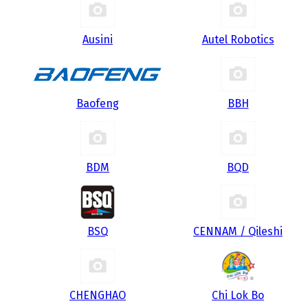
Ausini
Autel Robotics
Baofeng
BBH
BDM
BQD
BSQ
CENNAM / Qileshi
CHENGHAO
Chi Lok Bo