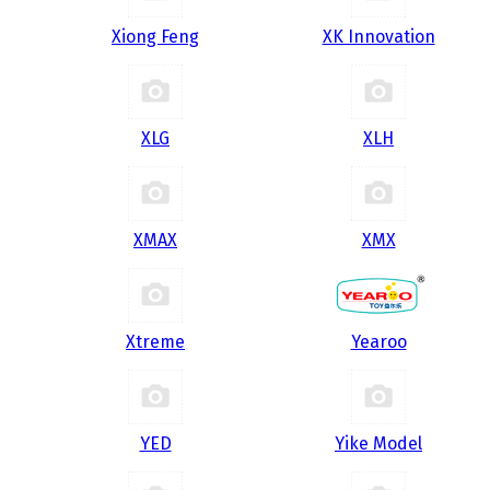
Xiong Feng
XK Innovation
XLG
XLH
XMAX
XMX
Xtreme
Yearoo
YED
Yike Model