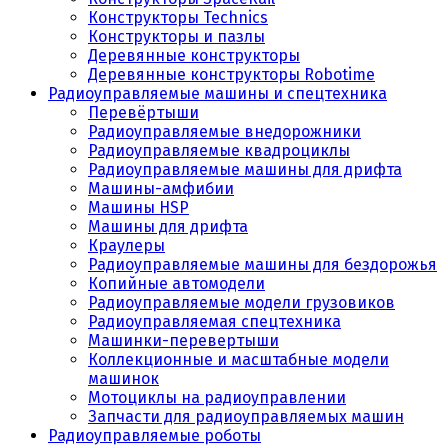
Конструкторы Technics
Конструкторы и пазлы
Деревянные конструкторы
Деревянные конструкторы Robotime
Радиоуправляемые машины и спецтехника
Перевёртыши
Радиоуправляемые внедорожники
Радиоуправляемые квадроциклы
Радиоуправляемые машины для дрифта
Машины-амфибии
Машины HSP
Машины для дрифта
Краулеры
Радиоуправляемые машины для бездорожья
Копийные автомодели
Радиоуправляемые модели грузовиков
Радиоуправляемая спецтехника
Машинки-перевертыши
Коллекционные и масштабные модели
машинок
Мотоциклы на радиоуправлении
Запчасти для радиоуправляемых машин
Радиоуправляемые роботы