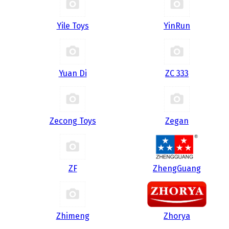
Yile Toys
YinRun
Yuan Di
ZC 333
Zecong Toys
Zegan
ZF
ZhengGuang
Zhimeng
Zhorya