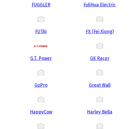
FUGGLER
FuliHua Electric
FUTAI
FX (Fei Xiong)
G.T. Power
GK Racer
GoPro
Great Wall
HappyCow
Harley Bella