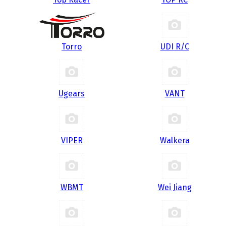
Torro
UDI R/С
Ugears
VANT
VIPER
Walkera
WBMT
Wei Jiang