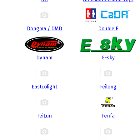
Dongma / DMD
Double E
Dynam
E-sky
Eastcolight
Feilong
FeiLun
Fenfa