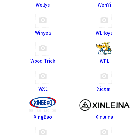
Wellye
WenYi
Winyea
WL toys
Wood Trick
WPL
WXE
Xiaomi
XingBao
Xinleina