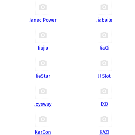
Janec Power
Jiabaile
Jiajia
JiaQi
JieStar
JJ Slot
Joysway
JXD
KarCon
KAZI