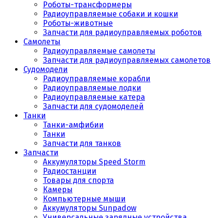
Роботы-трансформеры
Радиоуправляемые собаки и кошки
Роботы-животные
Запчасти для радиоуправляемых роботов
Самолеты
Радиоуправляемые самолеты
Запчасти для радиоуправляемых самолетов
Судомодели
Радиоуправляемые корабли
Радиоуправляемые лодки
Радиоуправляемые катера
Запчасти для судомоделей
Танки
Танки-амфибии
Танки
Запчасти для танков
Запчасти
Аккумуляторы Speed Storm
Радиостанции
Товары для спорта
Камеры
Компьютерные мыши
Аккумуляторы Sunpadow
Универсальные зарядные устройства