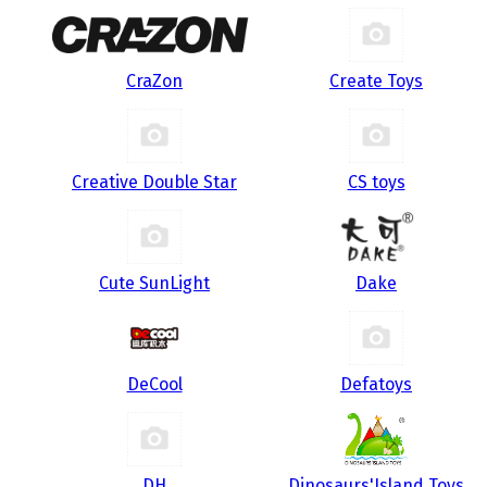
CraZon
Create Toys
Creative Double Star
CS toys
Cute SunLight
Dake
DeCool
Defatoys
DH
Dinosaurs'Island Toys