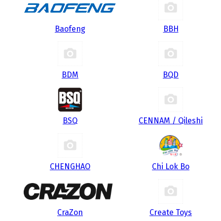
Baofeng
BBH
BDM
BQD
BSQ
CENNAM / Qileshi
CHENGHAO
Chi Lok Bo
CraZon
Create Toys