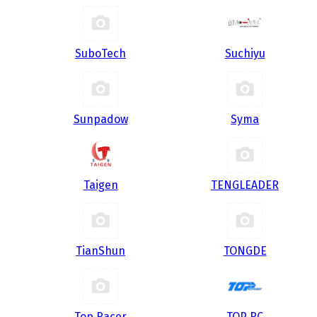
SuboTech
Suchiyu
Sunpadow
Syma
Taigen
TENGLEADER
TianShun
TONGDE
Top Racer
TOP RC