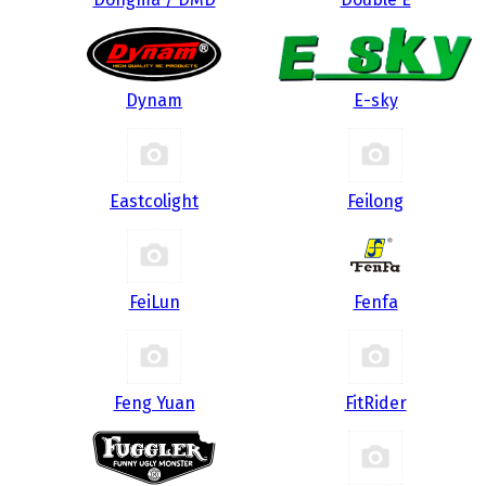
Dynam
E-sky
Eastcolight
Feilong
FeiLun
Fenfa
Feng Yuan
FitRider