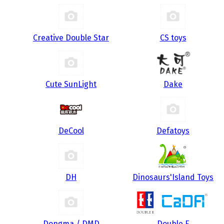
Creative Double Star
CS toys
Cute SunLight
Dake
DeCool
Defatoys
DH
Dinosaurs'Island Toys
Dongma / DMD
Double E