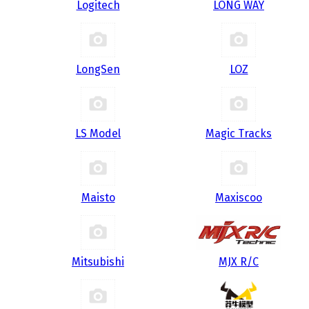
Logitech
LONG WAY
LongSen
LOZ
LS Model
Magic Tracks
Maisto
Maxiscoo
Mitsubishi
MJX R/C