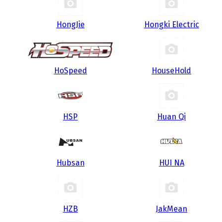
HongJie
Hongki Electric
HoSpeed
HouseHold
HSP
Huan Qi
Hubsan
HUI NA
HZB
JakMean