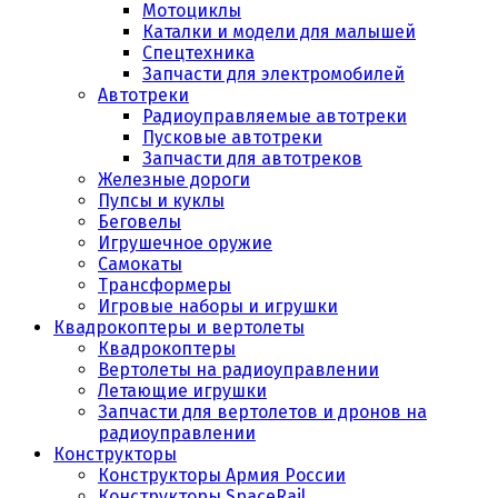
Мотоциклы
Каталки и модели для малышей
Спецтехника
Запчасти для электромобилей
Автотреки
Радиоуправляемые автотреки
Пусковые автотреки
Запчасти для автотреков
Железные дороги
Пупсы и куклы
Беговелы
Игрушечное оружие
Самокаты
Трансформеры
Игровые наборы и игрушки
Квадрокоптеры и вертолеты
Квадрокоптеры
Вертолеты на радиоуправлении
Летающие игрушки
Запчасти для вертолетов и дронов на
радиоуправлении
Конструкторы
Конструкторы Армия России
Конструкторы SpaceRail