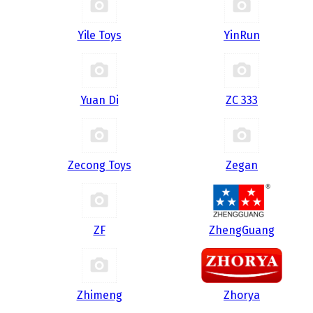
Yile Toys
YinRun
Yuan Di
ZC 333
Zecong Toys
Zegan
ZF
ZhengGuang
Zhimeng
Zhorya