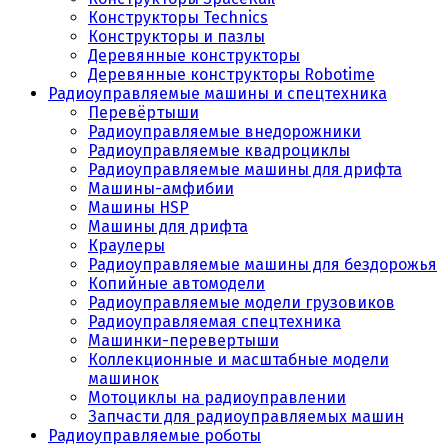
Конструкторы Technics
Конструкторы и пазлы
Деревянные конструкторы
Деревянные конструкторы Robotime
Радиоуправляемые машины и спецтехника
Перевёртыши
Радиоуправляемые внедорожники
Радиоуправляемые квадроциклы
Радиоуправляемые машины для дрифта
Машины-амфибии
Машины HSP
Машины для дрифта
Краулеры
Радиоуправляемые машины для бездорожья
Копийные автомодели
Радиоуправляемые модели грузовиков
Радиоуправляемая спецтехника
Машинки-перевертыши
Коллекционные и масштабные модели
машинок
Мотоциклы на радиоуправлении
Запчасти для радиоуправляемых машин
Радиоуправляемые роботы