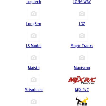
Logitech
LONG WAY
LongSen
LOZ
LS Model
Magic Tracks
Maisto
Maxiscoo
Mitsubishi
MJX R/C