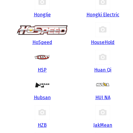
HongJie
Hongki Electric
HoSpeed
HouseHold
HSP
Huan Qi
Hubsan
HUI NA
HZB
JakMean