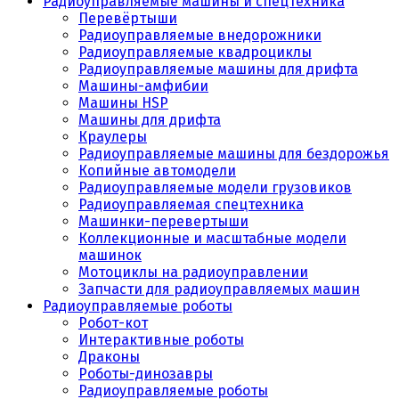
Радиоуправляемые машины и спецтехника
Перевёртыши
Радиоуправляемые внедорожники
Радиоуправляемые квадроциклы
Радиоуправляемые машины для дрифта
Машины-амфибии
Машины HSP
Машины для дрифта
Краулеры
Радиоуправляемые машины для бездорожья
Копийные автомодели
Радиоуправляемые модели грузовиков
Радиоуправляемая спецтехника
Машинки-перевертыши
Коллекционные и масштабные модели
машинок
Мотоциклы на радиоуправлении
Запчасти для радиоуправляемых машин
Радиоуправляемые роботы
Робот-кот
Интерактивные роботы
Драконы
Роботы-динозавры
Радиоуправляемые роботы