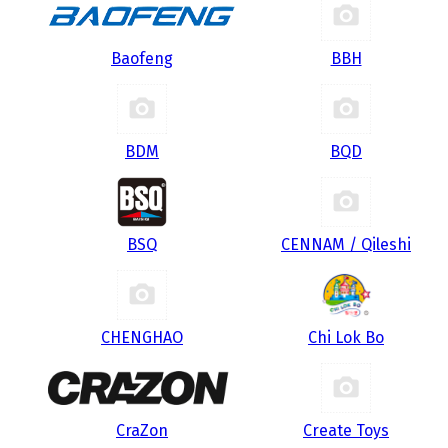
Baofeng
BBH
BDM
BQD
BSQ
CENNAM / Qileshi
CHENGHAO
Chi Lok Bo
CraZon
Create Toys