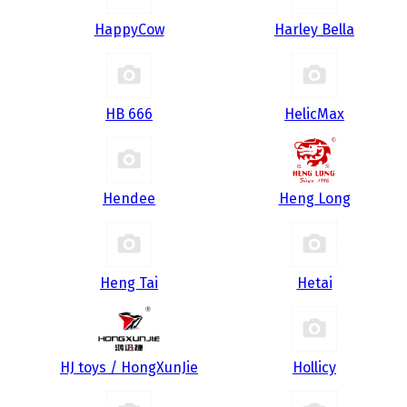
HappyCow
Harley Bella
HB 666
HelicMax
Hendee
Heng Long
Heng Tai
Hetai
HJ toys / HongXunJie
Hollicy