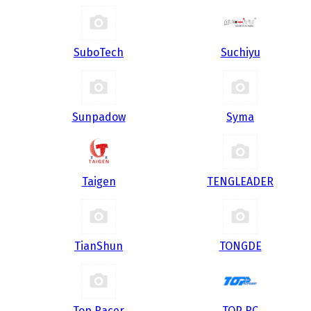
SuboTech
Suchiyu
Sunpadow
Syma
Taigen
TENGLEADER
TianShun
TONGDE
Top Racer
TOP RC