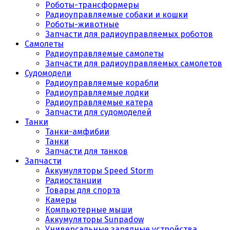
Роботы-трансформеры
Радиоуправляемые собаки и кошки
Роботы-животные
Запчасти для радиоуправляемых роботов
Самолеты
Радиоуправляемые самолеты
Запчасти для радиоуправляемых самолетов
Судомодели
Радиоуправляемые корабли
Радиоуправляемые лодки
Радиоуправляемые катера
Запчасти для судомоделей
Танки
Танки-амфибии
Танки
Запчасти для танков
Запчасти
Аккумуляторы Speed Storm
Радиостанции
Товары для спорта
Камеры
Компьютерные мыши
Аккумуляторы Sunpadow
Универсальные зарядные устройства