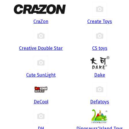
CraZon
Create Toys
Creative Double Star
CS toys
Cute SunLight
Dake
DeCool
Defatoys
DH
Dinosaurs'Island Toys