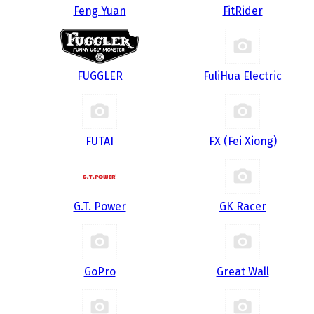
Feng Yuan
FitRider
FUGGLER
FuliHua Electric
FUTAI
FX (Fei Xiong)
G.T. Power
GK Racer
GoPro
Great Wall