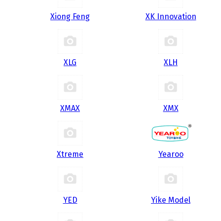
Xiong Feng
XK Innovation
XLG
XLH
XMAX
XMX
Xtreme
Yearoo
YED
Yike Model