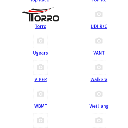
Torro
UDI R/С
Ugears
VANT
VIPER
Walkera
WBMT
Wei Jiang