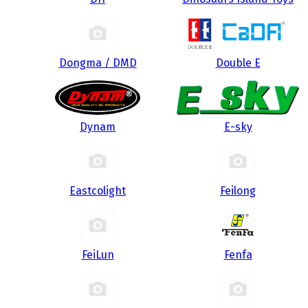
Dongma / DMD
Double E
Dynam
E-sky
Eastcolight
Feilong
FeiLun
Fenfa