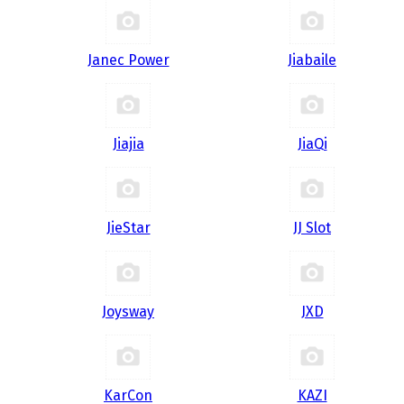
Janec Power
Jiabaile
Jiajia
JiaQi
JieStar
JJ Slot
Joysway
JXD
KarCon
KAZI