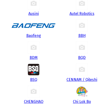
Ausini
Autel Robotics
Baofeng
BBH
BDM
BQD
BSQ
CENNAM / Qileshi
CHENGHAO
Chi Lok Bo