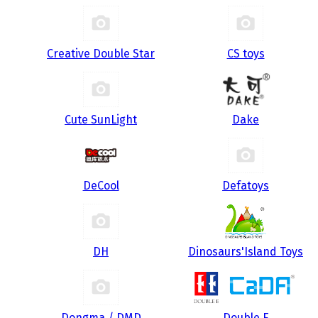
Creative Double Star
CS toys
Cute SunLight
Dake
DeCool
Defatoys
DH
Dinosaurs'Island Toys
Dongma / DMD
Double E