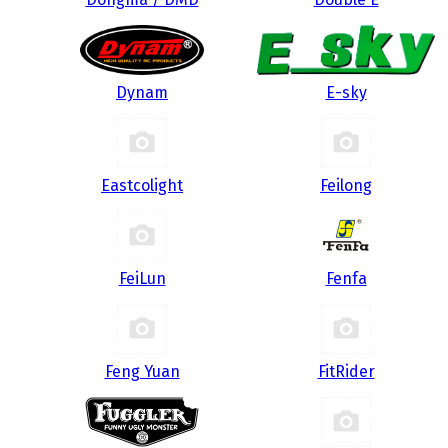
Dynam
E-sky
Eastcolight
Feilong
FeiLun
Fenfa
Feng Yuan
FitRider