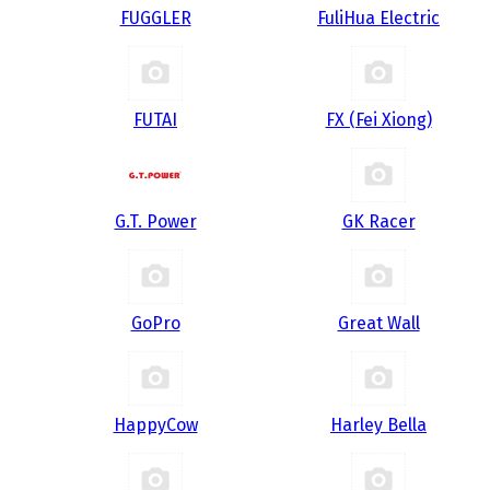
FUGGLER
FuliHua Electric
FUTAI
FX (Fei Xiong)
G.T. Power
GK Racer
GoPro
Great Wall
HappyCow
Harley Bella