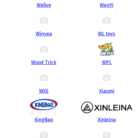
Wellye
WenYi
Winyea
WL toys
Wood Trick
WPL
WXE
Xiaomi
XingBao
Xinleina