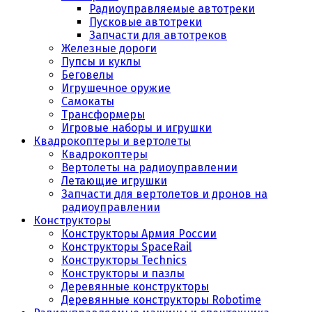
Радиоуправляемые автотреки
Пусковые автотреки
Запчасти для автотреков
Железные дороги
Пупсы и куклы
Беговелы
Игрушечное оружие
Самокаты
Трансформеры
Игровые наборы и игрушки
Квадрокоптеры и вертолеты
Квадрокоптеры
Вертолеты на радиоуправлении
Летающие игрушки
Запчасти для вертолетов и дронов на
радиоуправлении
Конструкторы
Конструкторы Армия России
Конструкторы SpaceRail
Конструкторы Technics
Конструкторы и пазлы
Деревянные конструкторы
Деревянные конструкторы Robotime