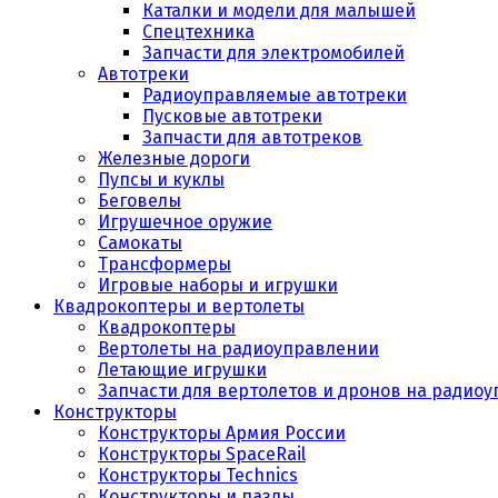
Каталки и модели для малышей
Спецтехника
Запчасти для электромобилей
Автотреки
Радиоуправляемые автотреки
Пусковые автотреки
Запчасти для автотреков
Железные дороги
Пупсы и куклы
Беговелы
Игрушечное оружие
Самокаты
Трансформеры
Игровые наборы и игрушки
Квадрокоптеры и вертолеты
Квадрокоптеры
Вертолеты на радиоуправлении
Летающие игрушки
Запчасти для вертолетов и дронов на радио
Конструкторы
Конструкторы Армия России
Конструкторы SpaceRail
Конструкторы Technics
Конструкторы и пазлы