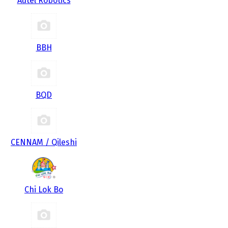
Autel Robotics
BBH
BQD
CENNAM / Qileshi
Chi Lok Bo