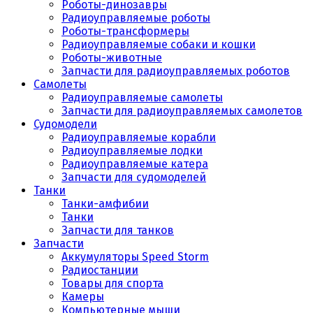
Роботы-динозавры
Радиоуправляемые роботы
Роботы-трансформеры
Радиоуправляемые собаки и кошки
Роботы-животные
Запчасти для радиоуправляемых роботов
Самолеты
Радиоуправляемые самолеты
Запчасти для радиоуправляемых самолетов
Судомодели
Радиоуправляемые корабли
Радиоуправляемые лодки
Радиоуправляемые катера
Запчасти для судомоделей
Танки
Танки-амфибии
Танки
Запчасти для танков
Запчасти
Аккумуляторы Speed Storm
Радиостанции
Товары для спорта
Камеры
Компьютерные мыши