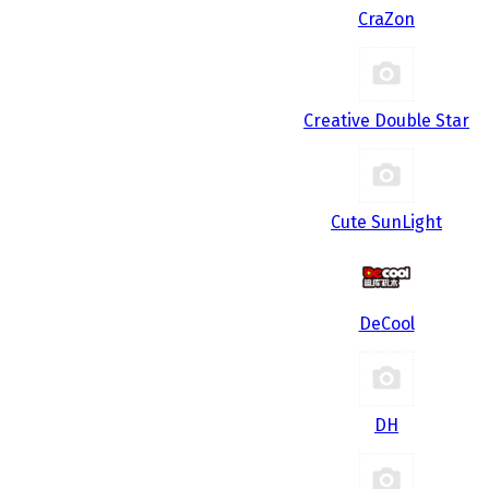
CraZon
Creative Double Star
Cute SunLight
DeCool
DH