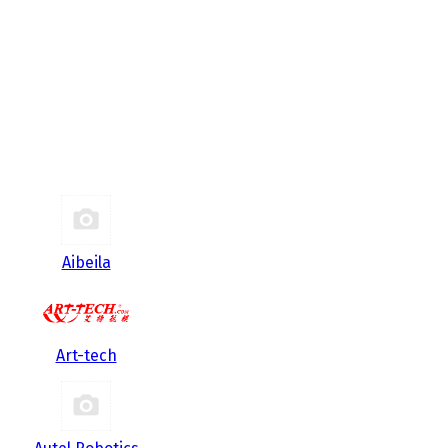
Aibeila
Art-tech