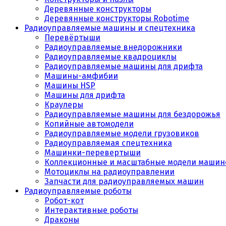
Деревянные конструкторы
Деревянные конструкторы Robotime
Радиоуправляемые машины и спецтехника
Перевёртыши
Радиоуправляемые внедорожники
Радиоуправляемые квадроциклы
Радиоуправляемые машины для дрифта
Машины-амфибии
Машины HSP
Машины для дрифта
Краулеры
Радиоуправляемые машины для бездорожья
Копийные автомодели
Радиоуправляемые модели грузовиков
Радиоуправляемая спецтехника
Машинки-перевертыши
Коллекционные и масштабные модели машин
Мотоциклы на радиоуправлении
Запчасти для радиоуправляемых машин
Радиоуправляемые роботы
Робот-кот
Интерактивные роботы
Драконы