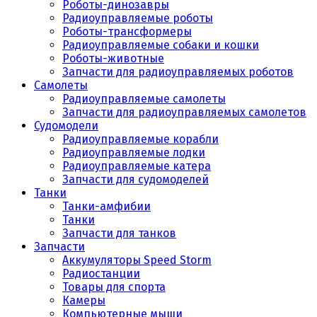
Роботы-динозавры
Радиоуправляемые роботы
Роботы-трансформеры
Радиоуправляемые собаки и кошки
Роботы-животные
Запчасти для радиоуправляемых роботов
Самолеты
Радиоуправляемые самолеты
Запчасти для радиоуправляемых самолетов
Судомодели
Радиоуправляемые корабли
Радиоуправляемые лодки
Радиоуправляемые катера
Запчасти для судомоделей
Танки
Танки-амфибии
Танки
Запчасти для танков
Запчасти
Аккумуляторы Speed Storm
Радиостанции
Товары для спорта
Камеры
Компьютерные мыши