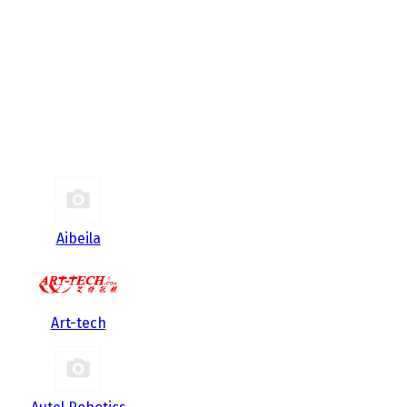
Aibeila
Art-tech