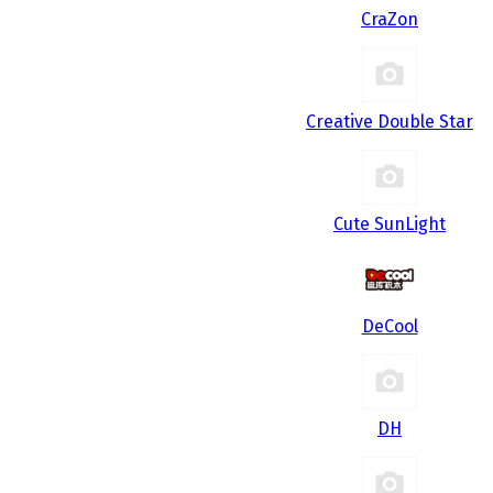
CraZon
Creative Double Star
Cute SunLight
DeCool
DH