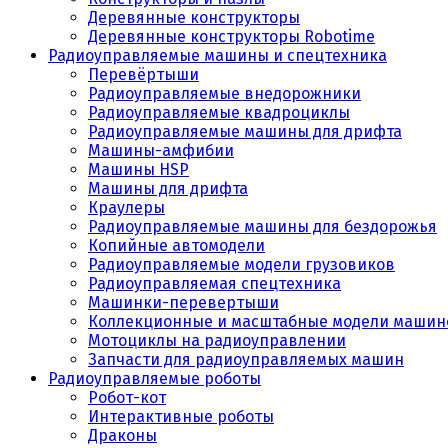
Деревянные конструкторы
Деревянные конструкторы Robotime
Радиоуправляемые машины и спецтехника
Перевёртыши
Радиоуправляемые внедорожники
Радиоуправляемые квадроциклы
Радиоуправляемые машины для дрифта
Машины-амфибии
Машины HSP
Машины для дрифта
Краулеры
Радиоуправляемые машины для бездорожья
Копийные автомодели
Радиоуправляемые модели грузовиков
Радиоуправляемая спецтехника
Машинки-перевертыши
Коллекционные и масштабные модели машин
Мотоциклы на радиоуправлении
Запчасти для радиоуправляемых машин
Радиоуправляемые роботы
Робот-кот
Интерактивные роботы
Драконы