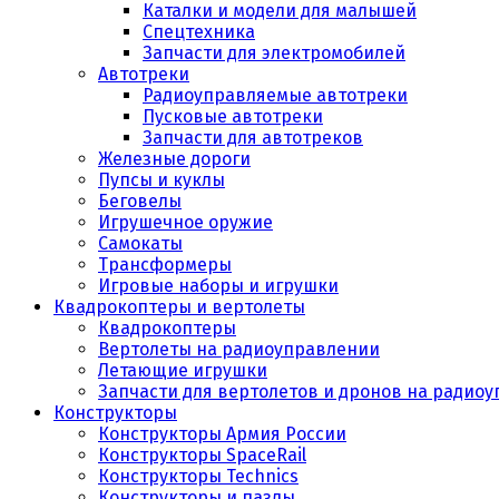
Каталки и модели для малышей
Спецтехника
Запчасти для электромобилей
Автотреки
Радиоуправляемые автотреки
Пусковые автотреки
Запчасти для автотреков
Железные дороги
Пупсы и куклы
Беговелы
Игрушечное оружие
Самокаты
Трансформеры
Игровые наборы и игрушки
Квадрокоптеры и вертолеты
Квадрокоптеры
Вертолеты на радиоуправлении
Летающие игрушки
Запчасти для вертолетов и дронов на радио
Конструкторы
Конструкторы Армия России
Конструкторы SpaceRail
Конструкторы Technics
Конструкторы и пазлы