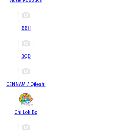
Autel Robotics
BBH
BQD
CENNAM / Qileshi
Chi Lok Bo