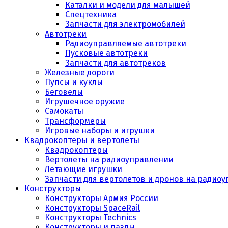
Каталки и модели для малышей
Спецтехника
Запчасти для электромобилей
Автотреки
Радиоуправляемые автотреки
Пусковые автотреки
Запчасти для автотреков
Железные дороги
Пупсы и куклы
Беговелы
Игрушечное оружие
Самокаты
Трансформеры
Игровые наборы и игрушки
Квадрокоптеры и вертолеты
Квадрокоптеры
Вертолеты на радиоуправлении
Летающие игрушки
Запчасти для вертолетов и дронов на радио
Конструкторы
Конструкторы Армия России
Конструкторы SpaceRail
Конструкторы Technics
Конструкторы и пазлы