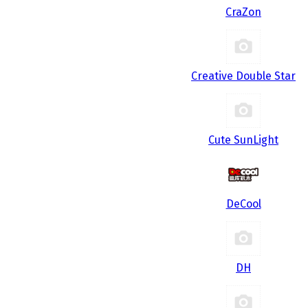
CraZon
Creative Double Star
Cute SunLight
DeCool
DH