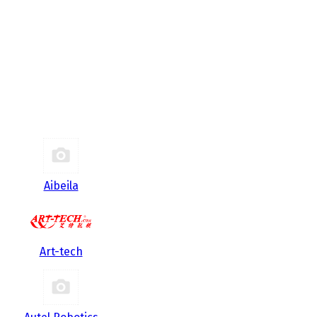
Aibeila
Art-tech