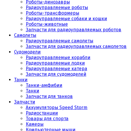
Роботы-динозавры
Радиоуправляемые роботы
Роботы-трансформеры
Радиоуправляемые собаки и кошки
Роботы-животные
Запчасти для радиоуправляемых роботов
Самолеты
Радиоуправляемые самолеты
Запчасти для радиоуправляемых самолетов
Судомодели
Радиоуправляемые корабли
Радиоуправляемые лодки
Радиоуправляемые катера
Запчасти для судомоделей
Танки
Танки-амфибии
Танки
Запчасти для танков
Запчасти
Аккумуляторы Speed Storm
Радиостанции
Товары для спорта
Камеры
Компьютерные мыши