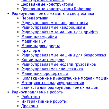
Деревянные конструкторы
Деревянные конструкторы Robotime
Радиоуправляемые машины и спецтехника
Перевёртыши
Радиоуправляемые внедорожники
Радиоуправляемые квадроциклы
Радиоуправляемые машины для дрифта
Машины-амфибии
Машины HSP
Машины для дрифта
Краулеры
Радиоуправляемые машины для бездорожья
Копийные автомодели
Радиоуправляемые модели грузовиков
Радиоуправляемая спецтехника
Машинки-перевертыши
Коллекционные и масштабные модели машин
Мотоциклы на радиоуправлении
Запчасти для радиоуправляемых машин
Радиоуправляемые роботы
Робот-кот
Интерактивные роботы
Драконы