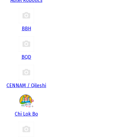
Autel Robotics
BBH
BQD
CENNAM / Qileshi
Chi Lok Bo