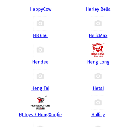
HappyCow
Harley Bella
HB 666
HelicMax
Hendee
Heng Long
Heng Tai
Hetai
HJ toys / HongXunJie
Hollicy