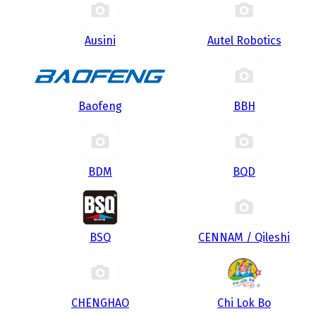
Ausini
Autel Robotics
Baofeng
BBH
BDM
BQD
BSQ
CENNAM / Qileshi
CHENGHAO
Chi Lok Bo