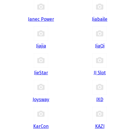
Janec Power
Jiabaile
Jiajia
JiaQi
JieStar
JJ Slot
Joysway
JXD
KarCon
KAZI