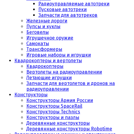
Радиоуправляемые автотреки
Пусковые автотреки
Запчасти для автотреков
Железные дороги
Пупсы и куклы
Беговелы
Игрушечное оружие
Самокаты
Трансформеры
Игровые наборы и игрушки
Квадрокоптеры и вертолеты
Квадрокоптеры
Вертолеты на радиоуправлении
Летающие игрушки
Запчасти для вертолетов и дронов на
радиоуправлении
Конструкторы
Конструкторы Армия России
Конструкторы SpaceRail
Конструкторы Technics
Конструкторы и пазлы
Деревянные конструкторы
Деревянные конструкторы Robotime