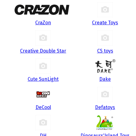
CraZon
Create Toys
Creative Double Star
CS toys
Cute SunLight
Dake
DeCool
Defatoys
DH
Dinosaurs'Island Toys