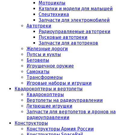
Мотоциклы
Каталки и модели для малышей
Спецтехника
Запчасти для электромобилей
Автотреки
Радиоуправляемые автотреки
Пусковые автотреки
Запчасти для автотреков
Железные дороги
Пупсы и куклы
Беговелы
Игрушечное оружие
Самокаты
Трансформеры
Игровые наборы и игрушки
Квадрокоптеры и вертолеты
Квадрокоптеры
Вертолеты на радиоуправлении
Летающие игрушки
Запчасти для вертолетов и дронов на
радиоуправлении
Конструкторы
Конструкторы Армия России
Конструкторы SpaceRail