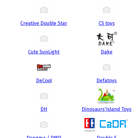
Creative Double Star
CS toys
Cute SunLight
Dake
DeCool
Defatoys
DH
Dinosaurs'Island Toys
Dongma / DMD
Double E