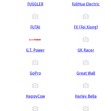
FUGGLER
FuliHua Electric
FUTAI
FX (Fei Xiong)
G.T. Power
GK Racer
GoPro
Great Wall
HappyCow
Harley Bella