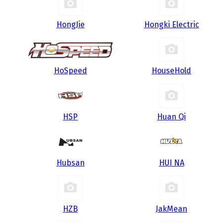
HongJie
Hongki Electric
HoSpeed
HouseHold
HSP
Huan Qi
Hubsan
HUI NA
HZB
JakMean