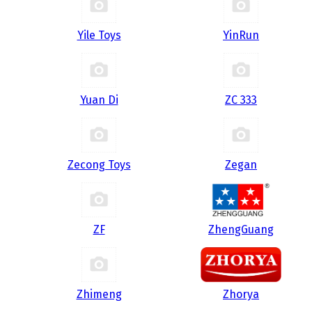
Yile Toys
YinRun
Yuan Di
ZC 333
Zecong Toys
Zegan
ZF
ZhengGuang
Zhimeng
Zhorya