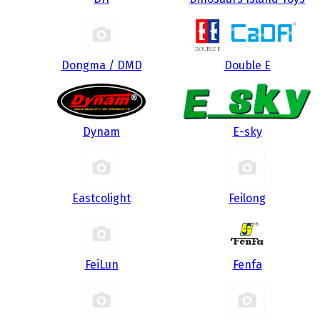
Dongma / DMD
Double E
Dynam
E-sky
Eastcolight
Feilong
FeiLun
Fenfa