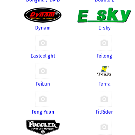
Dynam
E-sky
Eastcolight
Feilong
FeiLun
Fenfa
Feng Yuan
FitRider