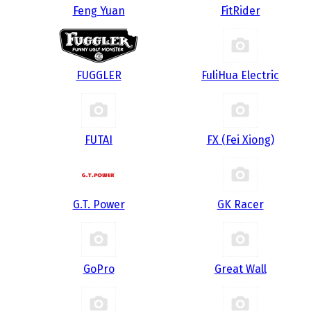
Feng Yuan
FitRider
FUGGLER
FuliHua Electric
FUTAI
FX (Fei Xiong)
G.T. Power
GK Racer
GoPro
Great Wall