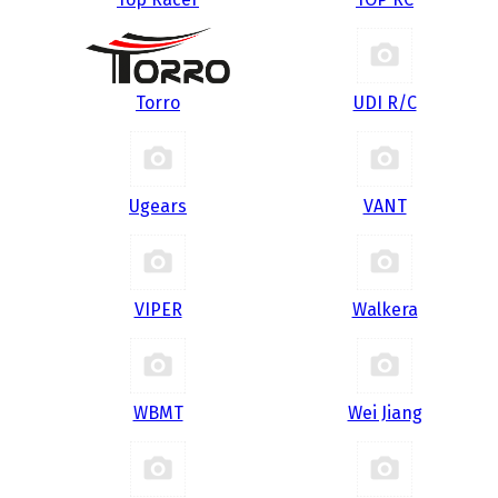
Torro
UDI R/С
Ugears
VANT
VIPER
Walkera
WBMT
Wei Jiang