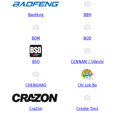
Baofeng
BBH
BDM
BQD
BSQ
CENNAM / Qileshi
CHENGHAO
Chi Lok Bo
CraZon
Create Toys