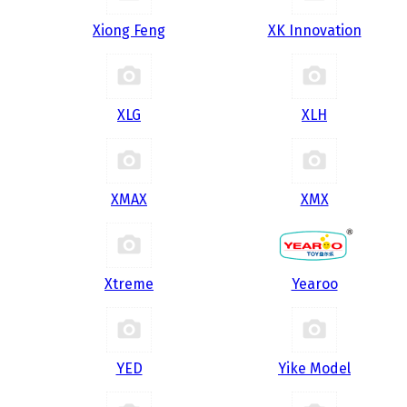
Xiong Feng
XK Innovation
XLG
XLH
XMAX
XMX
Xtreme
Yearoo
YED
Yike Model