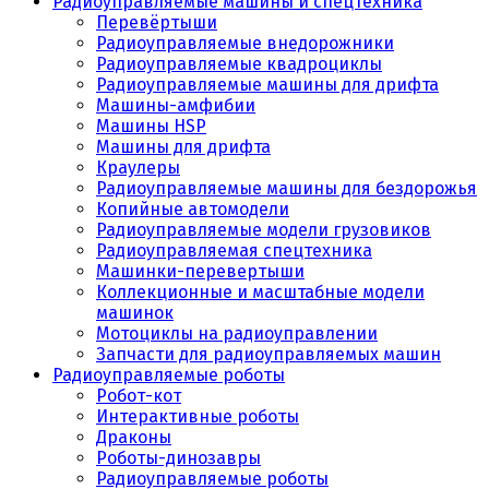
Радиоуправляемые машины и спецтехника
Перевёртыши
Радиоуправляемые внедорожники
Радиоуправляемые квадроциклы
Радиоуправляемые машины для дрифта
Машины-амфибии
Машины HSP
Машины для дрифта
Краулеры
Радиоуправляемые машины для бездорожья
Копийные автомодели
Радиоуправляемые модели грузовиков
Радиоуправляемая спецтехника
Машинки-перевертыши
Коллекционные и масштабные модели
машинок
Мотоциклы на радиоуправлении
Запчасти для радиоуправляемых машин
Радиоуправляемые роботы
Робот-кот
Интерактивные роботы
Драконы
Роботы-динозавры
Радиоуправляемые роботы