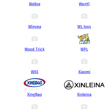
Wellye
WenYi
Winyea
WL toys
Wood Trick
WPL
WXE
Xiaomi
XingBao
Xinleina