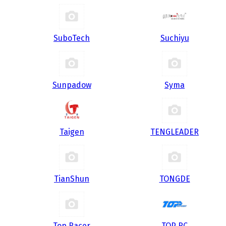
SuboTech
Suchiyu
Sunpadow
Syma
Taigen
TENGLEADER
TianShun
TONGDE
Top Racer
TOP RC