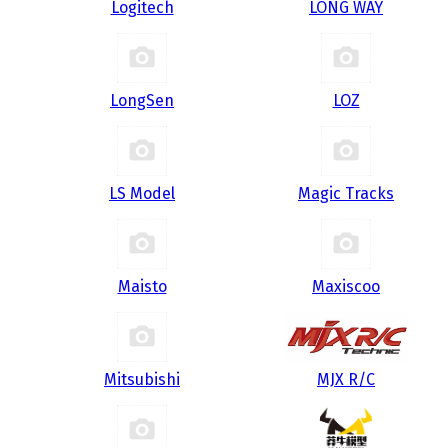
Logitech
LONG WAY
LongSen
LOZ
LS Model
Magic Tracks
Maisto
Maxiscoo
Mitsubishi
MJX R/C