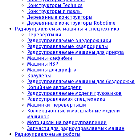
Конструкторы Technics
Конструкторы и пазлы
Деревянные конструкторы
Деревянные конструкторы Robotime
Радиоуправляемые машины и спецтехника
Перевёртыши
Радиоуправляемые внедорожники
Радиоуправляемые квадроциклы
Радиоуправляемые машины для дрифта
Машины-амфибии
Машины HSP
Машины для дрифта
Краулеры
Радиоуправляемые машины для бездорожья
Копийные автомодели
Радиоуправляемые модели грузовиков
Радиоуправляемая спецтехника
Машинки-перевертыши
Коллекционные и масштабные модели
машинок
Мотоциклы на радиоуправлении
Запчасти для радиоуправляемых машин
Радиоуправляемые роботы