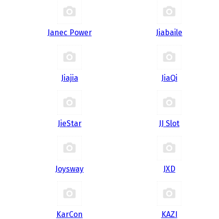
Janec Power
Jiabaile
Jiajia
JiaQi
JieStar
JJ Slot
Joysway
JXD
KarCon
KAZI