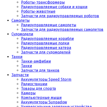
Роботы-трансформеры
Радиоуправляемые собаки и кошки
Роботы-животные
Запчасти для радиоуправляемых роботов
Самолеты
Радиоуправляемые самолеты
Запчасти для радиоуправляемых самолетов
Судомодели
Радиоуправляемые корабли
Радиоуправляемые лодки
Радиоуправляемые катера
Запчасти для судомоделей
Танки
Танки-амфибии
Танки
Запчасти для танков
Запчасти
Аккумуляторы Speed Storm
Радиостанции
Товары для спорта
Камеры
Компьютерные мыши
Аккумуляторы Sunpadow
Универсальные зарядные устройства