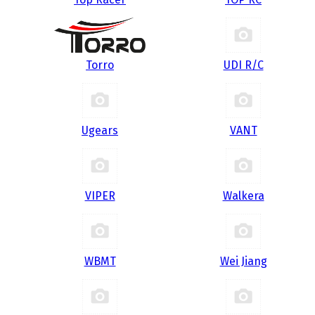
Torro
UDI R/С
Ugears
VANT
VIPER
Walkera
WBMT
Wei Jiang