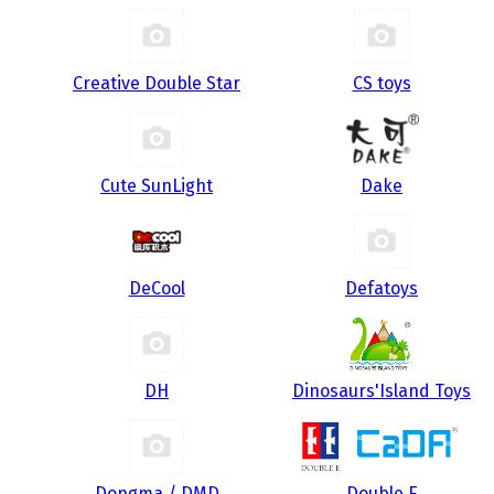
Creative Double Star
CS toys
Cute SunLight
Dake
DeCool
Defatoys
DH
Dinosaurs'Island Toys
Dongma / DMD
Double E