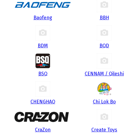
Baofeng
BBH
BDM
BQD
BSQ
CENNAM / Qileshi
CHENGHAO
Chi Lok Bo
CraZon
Create Toys