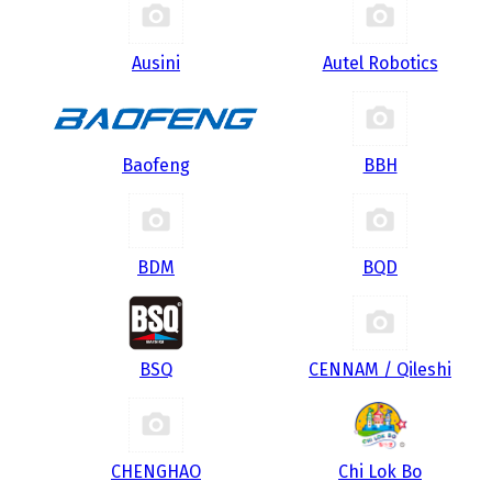
Ausini
Autel Robotics
Baofeng
BBH
BDM
BQD
BSQ
CENNAM / Qileshi
CHENGHAO
Chi Lok Bo