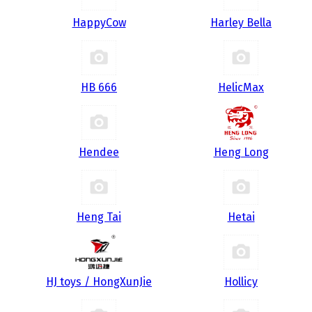
HappyCow
Harley Bella
HB 666
HelicMax
Hendee
Heng Long
Heng Tai
Hetai
HJ toys / HongXunJie
Hollicy