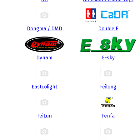
Dongma / DMD
Double E
Dynam
E-sky
Eastcolight
Feilong
FeiLun
Fenfa