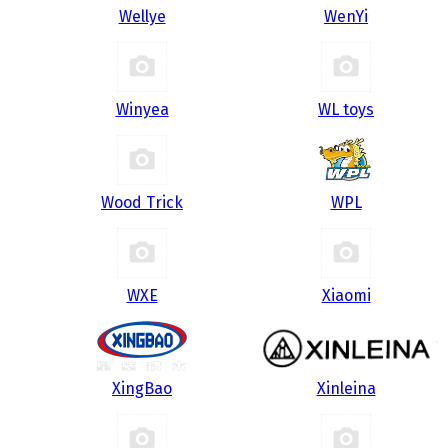
Wellye
WenYi
Winyea
WL toys
Wood Trick
WPL
WXE
Xiaomi
XingBao
Xinleina