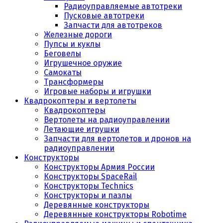
Радиоуправляемые автотреки
Пусковые автотреки
Запчасти для автотреков
Железные дороги
Пупсы и куклы
Беговелы
Игрушечное оружие
Самокаты
Трансформеры
Игровые наборы и игрушки
Квадрокоптеры и вертолеты
Квадрокоптеры
Вертолеты на радиоуправлении
Летающие игрушки
Запчасти для вертолетов и дронов на
радиоуправлении
Конструкторы
Конструкторы Армия России
Конструкторы SpaceRail
Конструкторы Technics
Конструкторы и пазлы
Деревянные конструкторы
Деревянные конструкторы Robotime