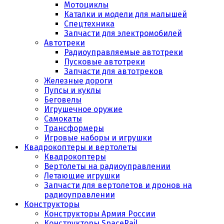
Мотоциклы
Каталки и модели для малышей
Спецтехника
Запчасти для электромобилей
Автотреки
Радиоуправляемые автотреки
Пусковые автотреки
Запчасти для автотреков
Железные дороги
Пупсы и куклы
Беговелы
Игрушечное оружие
Самокаты
Трансформеры
Игровые наборы и игрушки
Квадрокоптеры и вертолеты
Квадрокоптеры
Вертолеты на радиоуправлении
Летающие игрушки
Запчасти для вертолетов и дронов на
радиоуправлении
Конструкторы
Конструкторы Армия России
Конструкторы SpaceRail