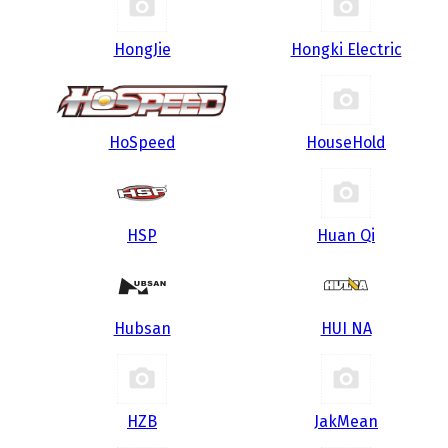
HongJie
Hongki Electric
HoSpeed
HouseHold
HSP
Huan Qi
Hubsan
HUI NA
HZB
JakMean