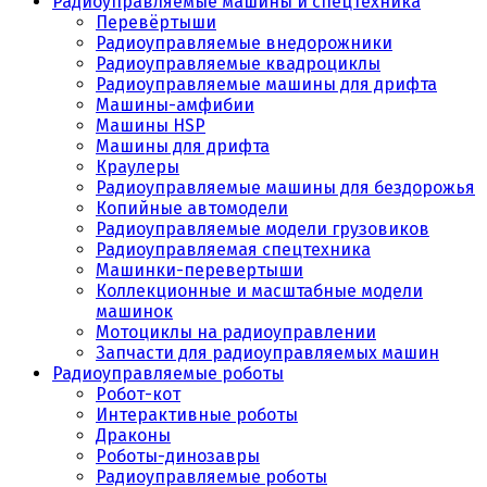
Радиоуправляемые машины и спецтехника
Перевёртыши
Радиоуправляемые внедорожники
Радиоуправляемые квадроциклы
Радиоуправляемые машины для дрифта
Машины-амфибии
Машины HSP
Машины для дрифта
Краулеры
Радиоуправляемые машины для бездорожья
Копийные автомодели
Радиоуправляемые модели грузовиков
Радиоуправляемая спецтехника
Машинки-перевертыши
Коллекционные и масштабные модели
машинок
Мотоциклы на радиоуправлении
Запчасти для радиоуправляемых машин
Радиоуправляемые роботы
Робот-кот
Интерактивные роботы
Драконы
Роботы-динозавры
Радиоуправляемые роботы