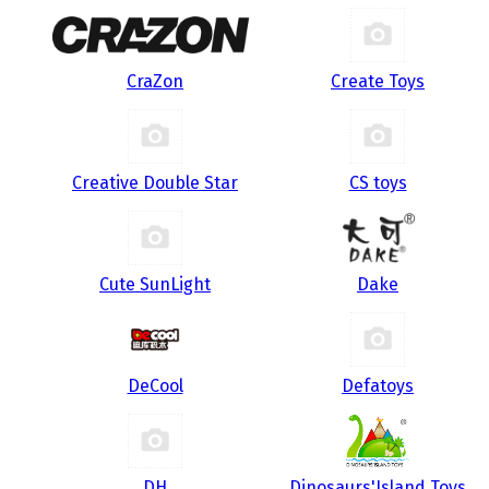
CraZon
Create Toys
Creative Double Star
CS toys
Cute SunLight
Dake
DeCool
Defatoys
DH
Dinosaurs'Island Toys