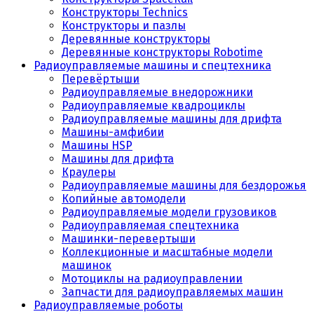
Конструкторы Technics
Конструкторы и пазлы
Деревянные конструкторы
Деревянные конструкторы Robotime
Радиоуправляемые машины и спецтехника
Перевёртыши
Радиоуправляемые внедорожники
Радиоуправляемые квадроциклы
Радиоуправляемые машины для дрифта
Машины-амфибии
Машины HSP
Машины для дрифта
Краулеры
Радиоуправляемые машины для бездорожья
Копийные автомодели
Радиоуправляемые модели грузовиков
Радиоуправляемая спецтехника
Машинки-перевертыши
Коллекционные и масштабные модели
машинок
Мотоциклы на радиоуправлении
Запчасти для радиоуправляемых машин
Радиоуправляемые роботы