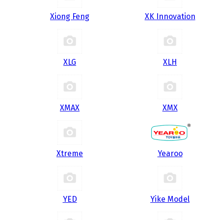
Xiong Feng
XK Innovation
XLG
XLH
XMAX
XMX
Xtreme
Yearoo
YED
Yike Model