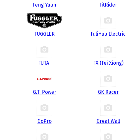
Feng Yuan
FitRider
FUGGLER
FuliHua Electric
FUTAI
FX (Fei Xiong)
G.T. Power
GK Racer
GoPro
Great Wall