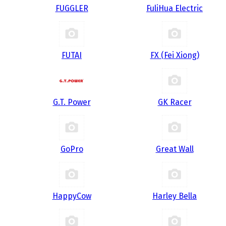
FUGGLER
FuliHua Electric
FUTAI
FX (Fei Xiong)
G.T. Power
GK Racer
GoPro
Great Wall
HappyCow
Harley Bella