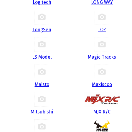
Logitech
LONG WAY
LongSen
LOZ
LS Model
Magic Tracks
Maisto
Maxiscoo
Mitsubishi
MJX R/C