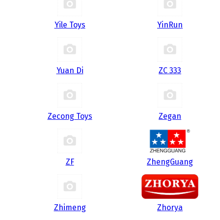
Yile Toys
YinRun
Yuan Di
ZC 333
Zecong Toys
Zegan
ZF
ZhengGuang
Zhimeng
Zhorya