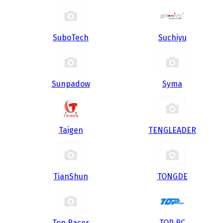
SuboTech
Suchiyu
Sunpadow
Syma
Taigen
TENGLEADER
TianShun
TONGDE
Top Racer
TOP RC