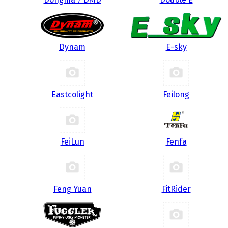
Dynam
E-sky
Eastcolight
Feilong
FeiLun
Fenfa
Feng Yuan
FitRider