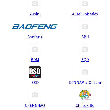
Ausini
Autel Robotics
Baofeng
BBH
BDM
BQD
BSQ
CENNAM / Qileshi
CHENGHAO
Chi Lok Bo