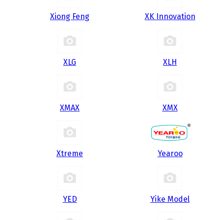
Xiong Feng
XK Innovation
XLG
XLH
XMAX
XMX
Xtreme
Yearoo
YED
Yike Model