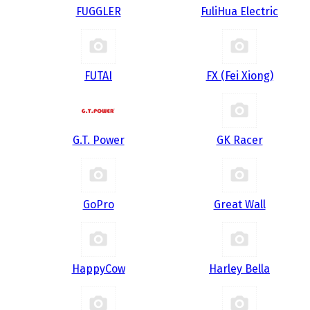
FUGGLER
FuliHua Electric
FUTAI
FX (Fei Xiong)
G.T. Power
GK Racer
GoPro
Great Wall
HappyCow
Harley Bella