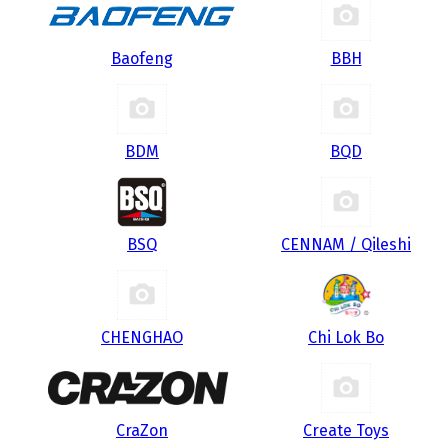
Baofeng
BBH
BDM
BQD
BSQ
CENNAM / Qileshi
CHENGHAO
Chi Lok Bo
CraZon
Create Toys