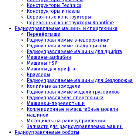
Конструкторы Technics
Конструкторы и пазлы
Деревянные конструкторы
Деревянные конструкторы Robotime
Радиоуправляемые машины и спецтехника
Перевёртыши
Радиоуправляемые внедорожники
Радиоуправляемые квадроциклы
Радиоуправляемые машины для дрифта
Машины-амфибии
Машины HSP
Машины для дрифта
Краулеры
Радиоуправляемые машины для бездорожья
Копийные автомодели
Радиоуправляемые модели грузовиков
Радиоуправляемая спецтехника
Машинки-перевертыши
Коллекционные и масштабные модели
машинок
Мотоциклы на радиоуправлении
Запчасти для радиоуправляемых машин
Радиоуправляемые роботы