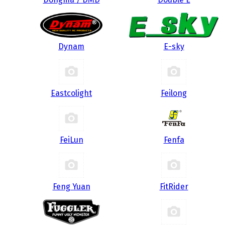
Dynam
E-sky
Eastcolight
Feilong
FeiLun
Fenfa
Feng Yuan
FitRider