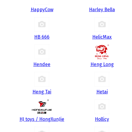
HappyCow
Harley Bella
HB 666
HelicMax
Hendee
Heng Long
Heng Tai
Hetai
HJ toys / HongXunJie
Hollicy