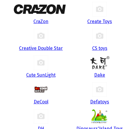
CraZon
Create Toys
Creative Double Star
CS toys
Cute SunLight
Dake
DeCool
Defatoys
DH
Dinosaurs'Island Toys