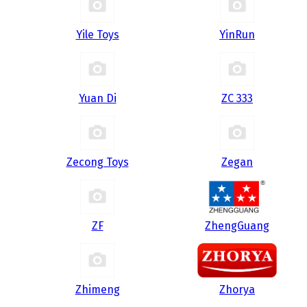
Yile Toys
YinRun
Yuan Di
ZC 333
Zecong Toys
Zegan
ZF
ZhengGuang
Zhimeng
Zhorya