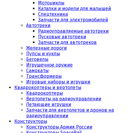
Мотоциклы
Каталки и модели для малышей
Спецтехника
Запчасти для электромобилей
Автотреки
Радиоуправляемые автотреки
Пусковые автотреки
Запчасти для автотреков
Железные дороги
Пупсы и куклы
Беговелы
Игрушечное оружие
Самокаты
Трансформеры
Игровые наборы и игрушки
Квадрокоптеры и вертолеты
Квадрокоптеры
Вертолеты на радиоуправлении
Летающие игрушки
Запчасти для вертолетов и дронов на
радиоуправлении
Конструкторы
Конструкторы Армия России
Конструкторы SpaceRail