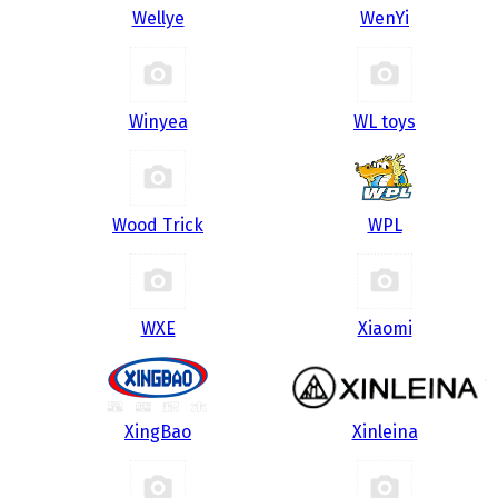
Wellye
WenYi
Winyea
WL toys
Wood Trick
WPL
WXE
Xiaomi
XingBao
Xinleina