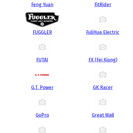
Feng Yuan
FitRider
FUGGLER
FuliHua Electric
FUTAI
FX (Fei Xiong)
G.T. Power
GK Racer
GoPro
Great Wall