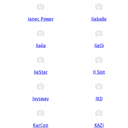
Janec Power
Jiabaile
Jiajia
JiaQi
JieStar
JJ Slot
Joysway
JXD
KarCon
KAZI