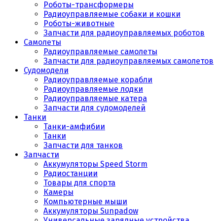
Роботы-трансформеры
Радиоуправляемые собаки и кошки
Роботы-животные
Запчасти для радиоуправляемых роботов
Самолеты
Радиоуправляемые самолеты
Запчасти для радиоуправляемых самолетов
Судомодели
Радиоуправляемые корабли
Радиоуправляемые лодки
Радиоуправляемые катера
Запчасти для судомоделей
Танки
Танки-амфибии
Танки
Запчасти для танков
Запчасти
Аккумуляторы Speed Storm
Радиостанции
Товары для спорта
Камеры
Компьютерные мыши
Аккумуляторы Sunpadow
Универсальные зарядные устройства