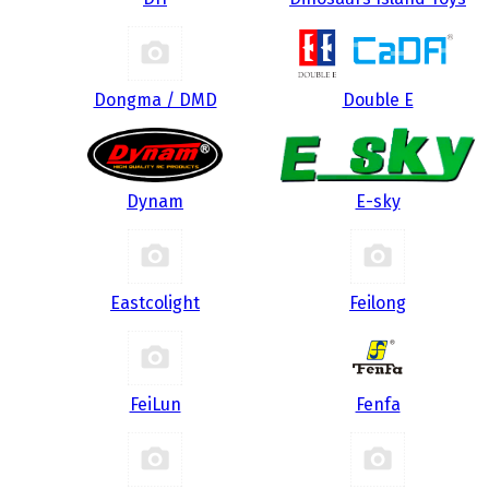
Dongma / DMD
Double E
Dynam
E-sky
Eastcolight
Feilong
FeiLun
Fenfa