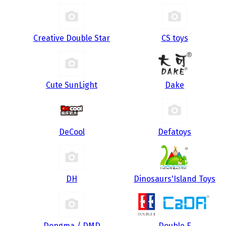
Creative Double Star
CS toys
Cute SunLight
Dake
DeCool
Defatoys
DH
Dinosaurs'Island Toys
Dongma / DMD
Double E