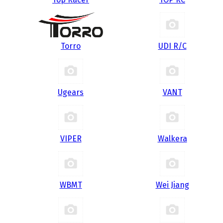
Torro
UDI R/С
Ugears
VANT
VIPER
Walkera
WBMT
Wei Jiang