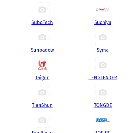
SuboTech
Suchiyu
Sunpadow
Syma
Taigen
TENGLEADER
TianShun
TONGDE
Top Racer
TOP RC