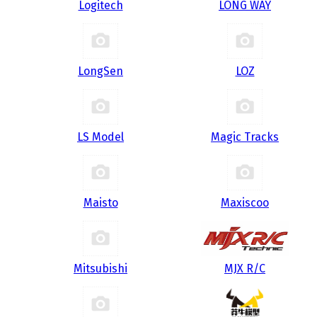
Logitech
LONG WAY
LongSen
LOZ
LS Model
Magic Tracks
Maisto
Maxiscoo
Mitsubishi
MJX R/C