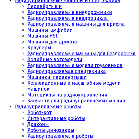
Радиоуправляемые машины и спецтехника
Перевёртыши
Радиоуправляемые внедорожники
Радиоуправляемые квадроциклы
Радиоуправляемые машины для дрифта
Машины-амфибии
Машины HSP
Машины для дрифта
Краулеры
Радиоуправляемые машины для бездорожья
Копийные автомодели
Радиоуправляемые модели грузовиков
Радиоуправляемая спецтехника
Машинки-перевертыши
Коллекционные и масштабные модели
машинок
Мотоциклы на радиоуправлении
Запчасти для радиоуправляемых машин
Радиоуправляемые роботы
Робот-кот
Интерактивные роботы
Драконы
Роботы-динозавры
Радиоуправляемые роботы