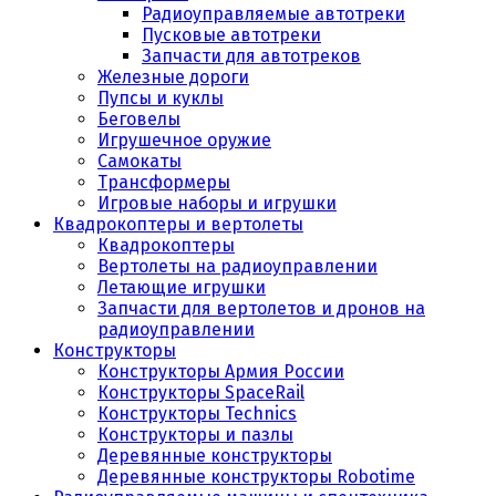
Радиоуправляемые автотреки
Пусковые автотреки
Запчасти для автотреков
Железные дороги
Пупсы и куклы
Беговелы
Игрушечное оружие
Самокаты
Трансформеры
Игровые наборы и игрушки
Квадрокоптеры и вертолеты
Квадрокоптеры
Вертолеты на радиоуправлении
Летающие игрушки
Запчасти для вертолетов и дронов на
радиоуправлении
Конструкторы
Конструкторы Армия России
Конструкторы SpaceRail
Конструкторы Technics
Конструкторы и пазлы
Деревянные конструкторы
Деревянные конструкторы Robotime