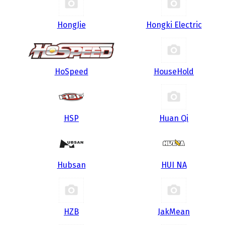
HongJie
Hongki Electric
HoSpeed
HouseHold
HSP
Huan Qi
Hubsan
HUI NA
HZB
JakMean