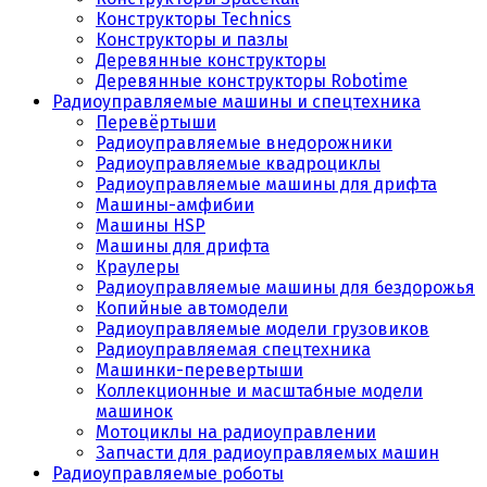
Конструкторы Technics
Конструкторы и пазлы
Деревянные конструкторы
Деревянные конструкторы Robotime
Радиоуправляемые машины и спецтехника
Перевёртыши
Радиоуправляемые внедорожники
Радиоуправляемые квадроциклы
Радиоуправляемые машины для дрифта
Машины-амфибии
Машины HSP
Машины для дрифта
Краулеры
Радиоуправляемые машины для бездорожья
Копийные автомодели
Радиоуправляемые модели грузовиков
Радиоуправляемая спецтехника
Машинки-перевертыши
Коллекционные и масштабные модели
машинок
Мотоциклы на радиоуправлении
Запчасти для радиоуправляемых машин
Радиоуправляемые роботы