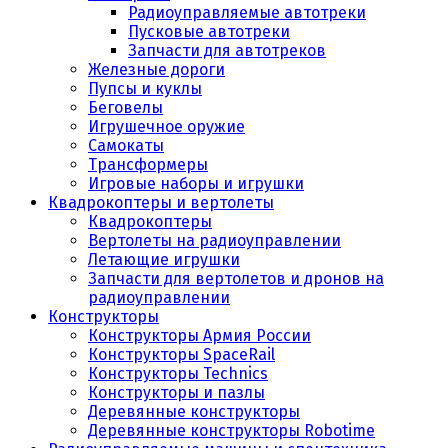
Радиоуправляемые автотреки
Пусковые автотреки
Запчасти для автотреков
Железные дороги
Пупсы и куклы
Беговелы
Игрушечное оружие
Самокаты
Трансформеры
Игровые наборы и игрушки
Квадрокоптеры и вертолеты
Квадрокоптеры
Вертолеты на радиоуправлении
Летающие игрушки
Запчасти для вертолетов и дронов на
радиоуправлении
Конструкторы
Конструкторы Армия России
Конструкторы SpaceRail
Конструкторы Technics
Конструкторы и пазлы
Деревянные конструкторы
Деревянные конструкторы Robotime