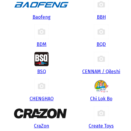
Baofeng
BBH
BDM
BQD
BSQ
CENNAM / Qileshi
CHENGHAO
Chi Lok Bo
CraZon
Create Toys