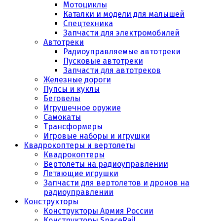
Мотоциклы
Каталки и модели для малышей
Спецтехника
Запчасти для электромобилей
Автотреки
Радиоуправляемые автотреки
Пусковые автотреки
Запчасти для автотреков
Железные дороги
Пупсы и куклы
Беговелы
Игрушечное оружие
Самокаты
Трансформеры
Игровые наборы и игрушки
Квадрокоптеры и вертолеты
Квадрокоптеры
Вертолеты на радиоуправлении
Летающие игрушки
Запчасти для вертолетов и дронов на
радиоуправлении
Конструкторы
Конструкторы Армия России
Конструкторы SpaceRail