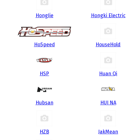
HongJie
Hongki Electric
HoSpeed
HouseHold
HSP
Huan Qi
Hubsan
HUI NA
HZB
JakMean