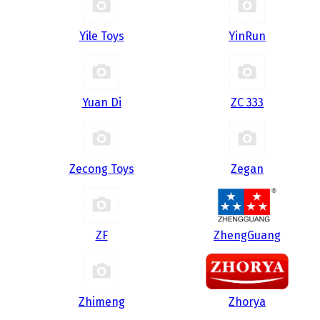
Yile Toys
YinRun
Yuan Di
ZC 333
Zecong Toys
Zegan
ZF
ZhengGuang
Zhimeng
Zhorya