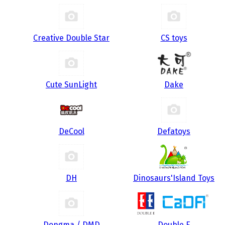
Creative Double Star
CS toys
Cute SunLight
Dake
DeCool
Defatoys
DH
Dinosaurs'Island Toys
Dongma / DMD
Double E