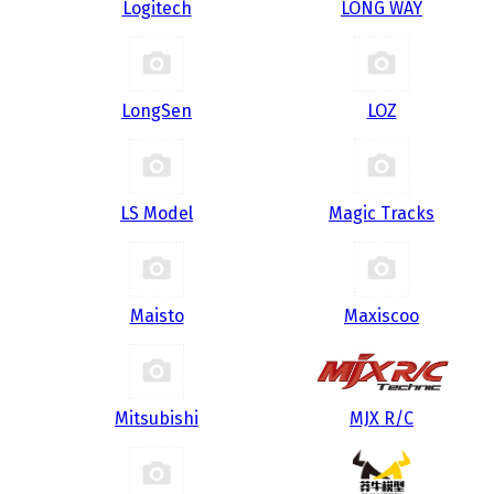
Logitech
LONG WAY
LongSen
LOZ
LS Model
Magic Tracks
Maisto
Maxiscoo
Mitsubishi
MJX R/C