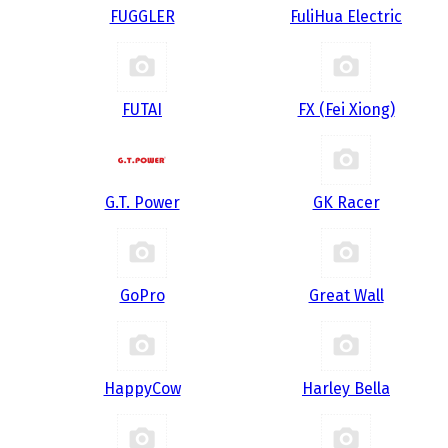
FUGGLER
FuliHua Electric
FUTAI
FX (Fei Xiong)
G.T. Power
GK Racer
GoPro
Great Wall
HappyCow
Harley Bella