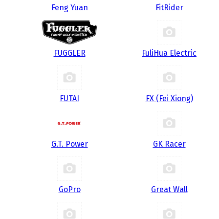
Feng Yuan
FitRider
FUGGLER
FuliHua Electric
FUTAI
FX (Fei Xiong)
G.T. Power
GK Racer
GoPro
Great Wall