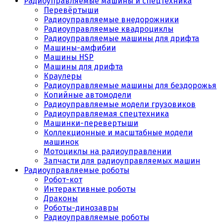
Радиоуправляемые машины и спецтехника
Перевёртыши
Радиоуправляемые внедорожники
Радиоуправляемые квадроциклы
Радиоуправляемые машины для дрифта
Машины-амфибии
Машины HSP
Машины для дрифта
Краулеры
Радиоуправляемые машины для бездорожья
Копийные автомодели
Радиоуправляемые модели грузовиков
Радиоуправляемая спецтехника
Машинки-перевертыши
Коллекционные и масштабные модели
машинок
Мотоциклы на радиоуправлении
Запчасти для радиоуправляемых машин
Радиоуправляемые роботы
Робот-кот
Интерактивные роботы
Драконы
Роботы-динозавры
Радиоуправляемые роботы