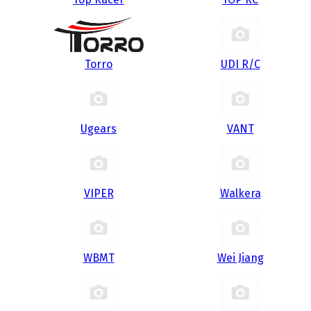
Torro
UDI R/С
Ugears
VANT
VIPER
Walkera
WBMT
Wei Jiang