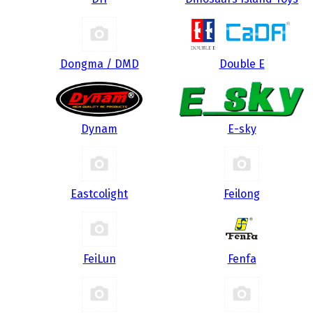
Dongma / DMD
Double E
Dynam
E-sky
Eastcolight
Feilong
FeiLun
Fenfa