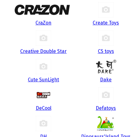
CraZon
Create Toys
Creative Double Star
CS toys
Cute SunLight
Dake
DeCool
Defatoys
DH
Dinosaurs'Island Toys