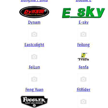
Dynam
E-sky
Eastcolight
Feilong
FeiLun
Fenfa
Feng Yuan
FitRider