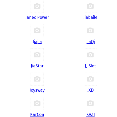
Janec Power
Jiabaile
Jiajia
JiaQi
JieStar
JJ Slot
Joysway
JXD
KarCon
KAZI