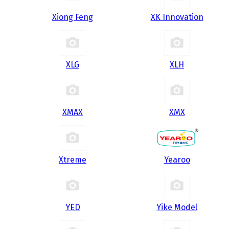
Xiong Feng
XK Innovation
XLG
XLH
XMAX
XMX
Xtreme
Yearoo
YED
Yike Model