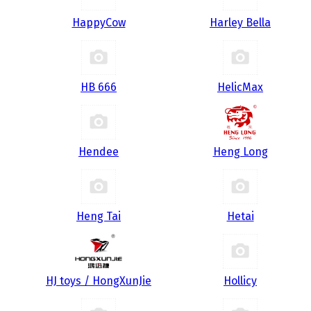
HappyCow
Harley Bella
HB 666
HelicMax
Hendee
Heng Long
Heng Tai
Hetai
HJ toys / HongXunJie
Hollicy