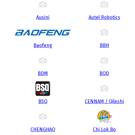
Ausini
Autel Robotics
Baofeng
BBH
BDM
BQD
BSQ
CENNAM / Qileshi
CHENGHAO
Chi Lok Bo