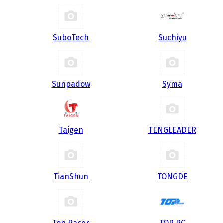
SuboTech
Suchiyu
Sunpadow
Syma
Taigen
TENGLEADER
TianShun
TONGDE
Top Racer
TOP RC