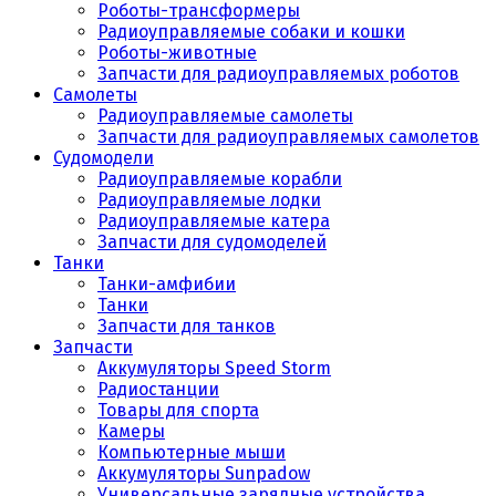
Роботы-трансформеры
Радиоуправляемые собаки и кошки
Роботы-животные
Запчасти для радиоуправляемых роботов
Самолеты
Радиоуправляемые самолеты
Запчасти для радиоуправляемых самолетов
Судомодели
Радиоуправляемые корабли
Радиоуправляемые лодки
Радиоуправляемые катера
Запчасти для судомоделей
Танки
Танки-амфибии
Танки
Запчасти для танков
Запчасти
Аккумуляторы Speed Storm
Радиостанции
Товары для спорта
Камеры
Компьютерные мыши
Аккумуляторы Sunpadow
Универсальные зарядные устройства