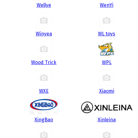
Wellye
WenYi
Winyea
WL toys
Wood Trick
WPL
WXE
Xiaomi
XingBao
Xinleina