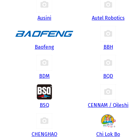
Ausini
Autel Robotics
Baofeng
BBH
BDM
BQD
BSQ
CENNAM / Qileshi
CHENGHAO
Chi Lok Bo