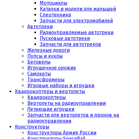
Мотоциклы
Каталки и модели для малышей
Спецтехника
Запчасти для электромобилей
Автотреки
Радиоуправляемые автотреки
Пусковые автотреки
Запчасти для автотреков
Железные дороги
Пупсы и куклы
Беговелы
Игрушечное оружие
Самокаты
Трансформеры
Игровые наборы и игрушки
Квадрокоптеры и вертолеты
Квадрокоптеры
Вертолеты на радиоуправлении
Летающие игрушки
Запчасти для вертолетов и дронов на
радиоуправлении
Конструкторы
Конструкторы Армия России
Конструкторы SpaceRail