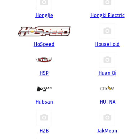
HongJie
Hongki Electric
HoSpeed
HouseHold
HSP
Huan Qi
Hubsan
HUI NA
HZB
JakMean