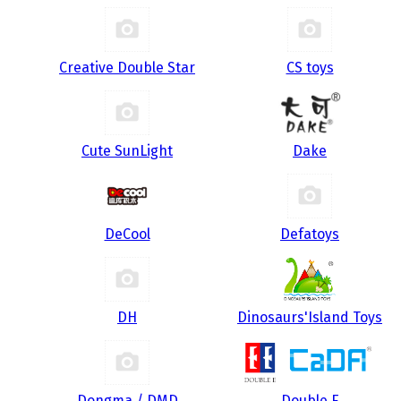
Creative Double Star
CS toys
Cute SunLight
Dake
DeCool
Defatoys
DH
Dinosaurs'Island Toys
Dongma / DMD
Double E