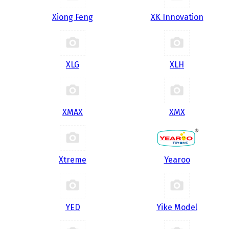
Xiong Feng
XK Innovation
XLG
XLH
XMAX
XMX
Xtreme
Yearoo
YED
Yike Model