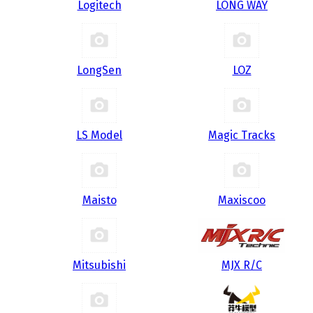
Logitech
LONG WAY
LongSen
LOZ
LS Model
Magic Tracks
Maisto
Maxiscoo
Mitsubishi
MJX R/C