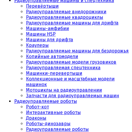
Радиоуправляемые машины и спецтехника
Перевёртыши
Радиоуправляемые внедорожники
Радиоуправляемые квадроциклы
Радиоуправляемые машины для дрифта
Машины-амфибии
Машины HSP
Машины для дрифта
Краулеры
Радиоуправляемые машины для бездорожья
Копийные автомодели
Радиоуправляемые модели грузовиков
Радиоуправляемая спецтехника
Машинки-перевертыши
Коллекционные и масштабные модели
машинок
Мотоциклы на радиоуправлении
Запчасти для радиоуправляемых машин
Радиоуправляемые роботы
Робот-кот
Интерактивные роботы
Драконы
Роботы-динозавры
Радиоуправляемые роботы