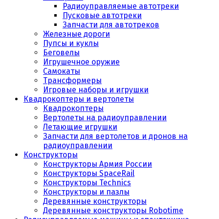
Радиоуправляемые автотреки
Пусковые автотреки
Запчасти для автотреков
Железные дороги
Пупсы и куклы
Беговелы
Игрушечное оружие
Самокаты
Трансформеры
Игровые наборы и игрушки
Квадрокоптеры и вертолеты
Квадрокоптеры
Вертолеты на радиоуправлении
Летающие игрушки
Запчасти для вертолетов и дронов на
радиоуправлении
Конструкторы
Конструкторы Армия России
Конструкторы SpaceRail
Конструкторы Technics
Конструкторы и пазлы
Деревянные конструкторы
Деревянные конструкторы Robotime