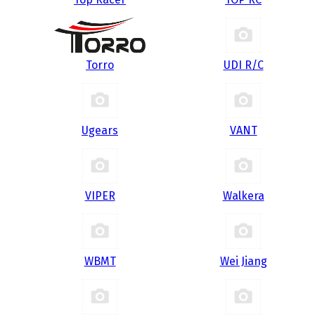
Torro
UDI R/С
Ugears
VANT
VIPER
Walkera
WBMT
Wei Jiang