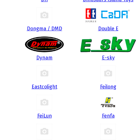
Dongma / DMD
Double E
Dynam
E-sky
Eastcolight
Feilong
FeiLun
Fenfa