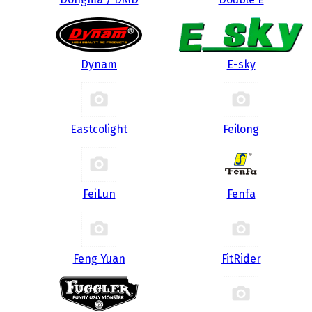
Dynam
E-sky
Eastcolight
Feilong
FeiLun
Fenfa
Feng Yuan
FitRider