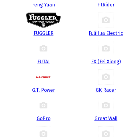
Feng Yuan
FitRider
FUGGLER
FuliHua Electric
FUTAI
FX (Fei Xiong)
G.T. Power
GK Racer
GoPro
Great Wall