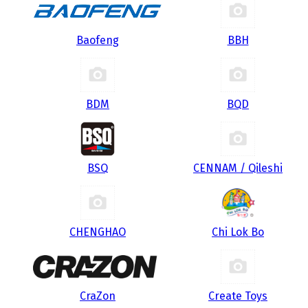
Baofeng
BBH
BDM
BQD
BSQ
CENNAM / Qileshi
CHENGHAO
Chi Lok Bo
CraZon
Create Toys