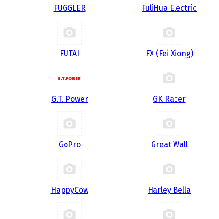
FUGGLER
FuliHua Electric
FUTAI
FX (Fei Xiong)
G.T. Power
GK Racer
GoPro
Great Wall
HappyCow
Harley Bella