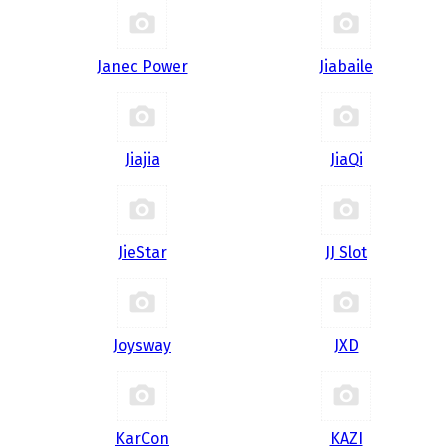
Janec Power
Jiabaile
Jiajia
JiaQi
JieStar
JJ Slot
Joysway
JXD
KarCon
KAZI