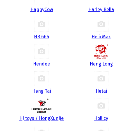
HappyCow
Harley Bella
HB 666
HelicMax
Hendee
Heng Long
Heng Tai
Hetai
HJ toys / HongXunJie
Hollicy