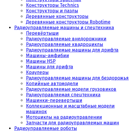
Конструкторы Technics
Конструкторы и пазлы
Деревянные конструкторы
Деревянные конструкторы Robotime
Радиоуправляемые машины и спецтехника
Перевёртыши
Радиоуправляемые внедорожники
Радиоуправляемые квадроциклы
Радиоуправляемые машины для дрифта
Машины-амфибии
Машины HSP
Машины для дрифта
Краулеры
Радиоуправляемые машины для бездорожья
Копийные автомодели
Радиоуправляемые модели грузовиков
Радиоуправляемая спецтехника
Машинки-перевертыши
Коллекционные и масштабные модели
машинок
Мотоциклы на радиоуправлении
Запчасти для радиоуправляемых машин
Радиоуправляемые роботы