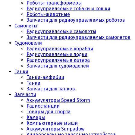
Роботы-трансформеры
Радиоуправляемые собаки и кошки
Роботы-животные
Запчасти для радиоуправляемых роботов
Самолеты
Радиоуправляемые самолеты
Запчасти для радиоуправляемых самолетов
Судомодели
Радиоуправляемые корабли
Радиоуправляемые лодки
Радиоуправляемые катера
Запчасти для судомоделей
Танки
Танки-амфибии
Танки
Запчасти для танков
Запчасти
Аккумуляторы Speed Storm
Радиостанции
Товары для спорта
Камеры
Компьютерные мыши
Аккумуляторы Sunpadow
Универсальные зарядные устройства