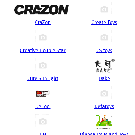
CraZon
Create Toys
Creative Double Star
CS toys
Cute SunLight
Dake
DeCool
Defatoys
DH
Dinosaurs'Island Toys