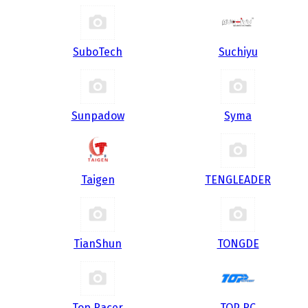
SuboTech
Suchiyu
Sunpadow
Syma
Taigen
TENGLEADER
TianShun
TONGDE
Top Racer
TOP RC