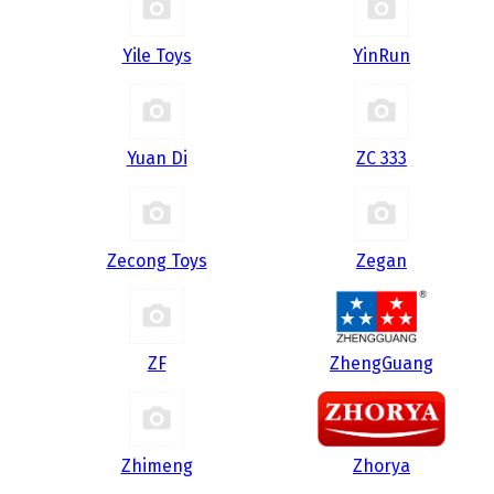
Yile Toys
YinRun
Yuan Di
ZC 333
Zecong Toys
Zegan
ZF
ZhengGuang
Zhimeng
Zhorya