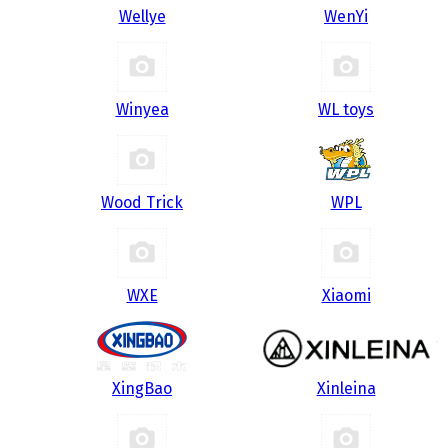
Wellye
WenYi
Winyea
WL toys
Wood Trick
WPL
WXE
Xiaomi
XingBao
Xinleina