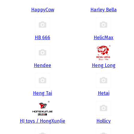
HappyCow
Harley Bella
HB 666
HelicMax
Hendee
Heng Long
Heng Tai
Hetai
HJ toys / HongXunJie
Hollicy