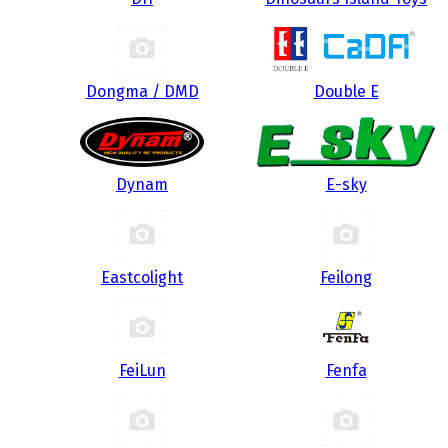
Dongma / DMD
Double E
Dynam
E-sky
Eastcolight
Feilong
FeiLun
Fenfa