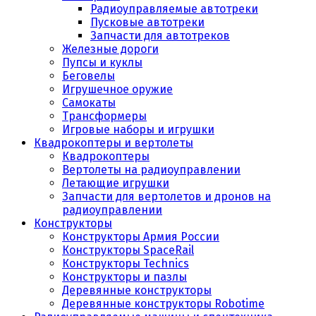
Радиоуправляемые автотреки
Пусковые автотреки
Запчасти для автотреков
Железные дороги
Пупсы и куклы
Беговелы
Игрушечное оружие
Самокаты
Трансформеры
Игровые наборы и игрушки
Квадрокоптеры и вертолеты
Квадрокоптеры
Вертолеты на радиоуправлении
Летающие игрушки
Запчасти для вертолетов и дронов на
радиоуправлении
Конструкторы
Конструкторы Армия России
Конструкторы SpaceRail
Конструкторы Technics
Конструкторы и пазлы
Деревянные конструкторы
Деревянные конструкторы Robotime