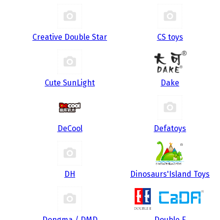
Creative Double Star
CS toys
Cute SunLight
Dake
DeCool
Defatoys
DH
Dinosaurs'Island Toys
Dongma / DMD
Double E