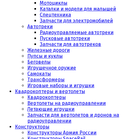
Мотоциклы
Каталки и модели для малышей
Спецтехника
Запчасти для электромобилей
Автотреки
Радиоуправляемые автотреки
Пусковые автотреки
Запчасти для автотреков
Железные дороги
Пупсы и куклы
Беговелы
Игрушечное оружие
Самокаты
Трансформеры
Игровые наборы и игрушки
Квадрокоптеры и вертолеты
Квадрокоптеры
Вертолеты на радиоуправлении
Летающие игрушки
Запчасти для вертолетов и дронов на
радиоуправлении
Конструкторы
Конструкторы Армия России
Конструкторы SpaceRail