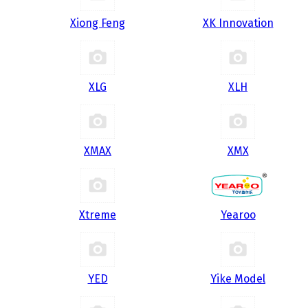
Xiong Feng
XK Innovation
XLG
XLH
XMAX
XMX
Xtreme
Yearoo
YED
Yike Model