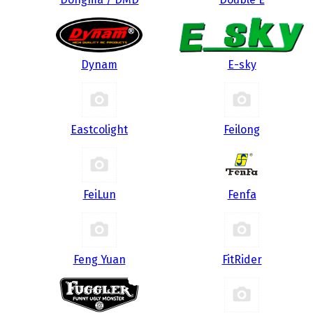
Dynam
E-sky
Eastcolight
Feilong
FeiLun
Fenfa
Feng Yuan
FitRider