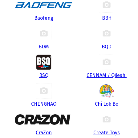
Baofeng
BBH
BDM
BQD
BSQ
CENNAM / Qileshi
CHENGHAO
Chi Lok Bo
CraZon
Create Toys