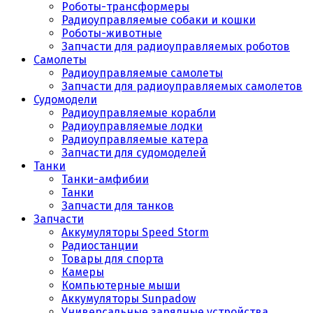
Роботы-трансформеры
Радиоуправляемые собаки и кошки
Роботы-животные
Запчасти для радиоуправляемых роботов
Самолеты
Радиоуправляемые самолеты
Запчасти для радиоуправляемых самолетов
Судомодели
Радиоуправляемые корабли
Радиоуправляемые лодки
Радиоуправляемые катера
Запчасти для судомоделей
Танки
Танки-амфибии
Танки
Запчасти для танков
Запчасти
Аккумуляторы Speed Storm
Радиостанции
Товары для спорта
Камеры
Компьютерные мыши
Аккумуляторы Sunpadow
Универсальные зарядные устройства