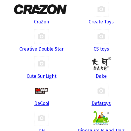
CraZon
Create Toys
Creative Double Star
CS toys
Cute SunLight
Dake
DeCool
Defatoys
DH
Dinosaurs'Island Toys