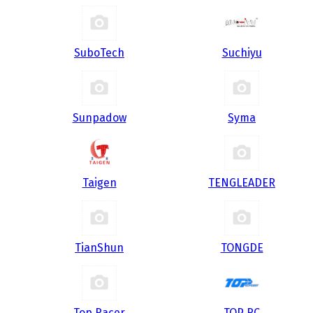
SuboTech
Suchiyu
Sunpadow
Syma
Taigen
TENGLEADER
TianShun
TONGDE
Top Racer
TOP RC