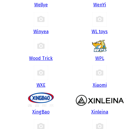
Wellye
WenYi
Winyea
WL toys
Wood Trick
WPL
WXE
Xiaomi
XingBao
Xinleina