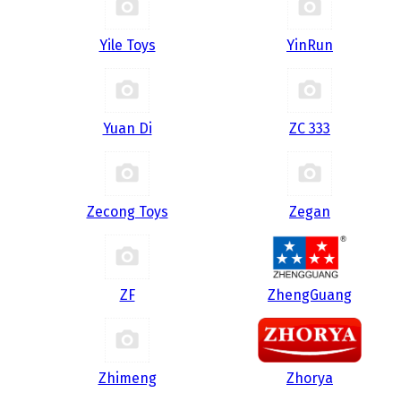
Yile Toys
YinRun
Yuan Di
ZC 333
Zecong Toys
Zegan
ZF
ZhengGuang
Zhimeng
Zhorya