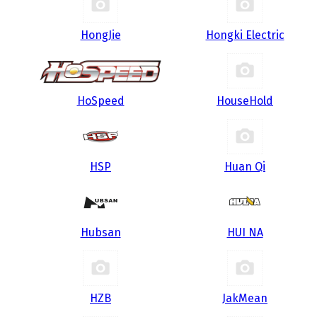
HongJie
Hongki Electric
HoSpeed
HouseHold
HSP
Huan Qi
Hubsan
HUI NA
HZB
JakMean