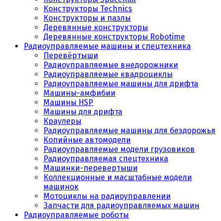
Конструкторы Technics
Конструкторы и пазлы
Деревянные конструкторы
Деревянные конструкторы Robotime
Радиоуправляемые машины и спецтехника
Перевёртыши
Радиоуправляемые внедорожники
Радиоуправляемые квадроциклы
Радиоуправляемые машины для дрифта
Машины-амфибии
Машины HSP
Машины для дрифта
Краулеры
Радиоуправляемые машины для бездорожья
Копийные автомодели
Радиоуправляемые модели грузовиков
Радиоуправляемая спецтехника
Машинки-перевертыши
Коллекционные и масштабные модели
машинок
Мотоциклы на радиоуправлении
Запчасти для радиоуправляемых машин
Радиоуправляемые роботы