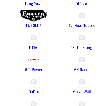
Feng Yuan
FitRider
FUGGLER
FuliHua Electric
FUTAI
FX (Fei Xiong)
G.T. Power
GK Racer
GoPro
Great Wall