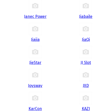
Janec Power
Jiabaile
Jiajia
JiaQi
JieStar
JJ Slot
Joysway
JXD
KarCon
KAZI