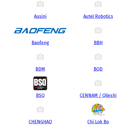
Ausini
Autel Robotics
Baofeng
BBH
BDM
BQD
BSQ
CENNAM / Qileshi
CHENGHAO
Chi Lok Bo