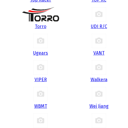
Torro
UDI R/С
Ugears
VANT
VIPER
Walkera
WBMT
Wei Jiang