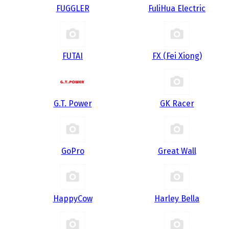
FUGGLER
FuliHua Electric
FUTAI
FX (Fei Xiong)
G.T. Power
GK Racer
GoPro
Great Wall
HappyCow
Harley Bella