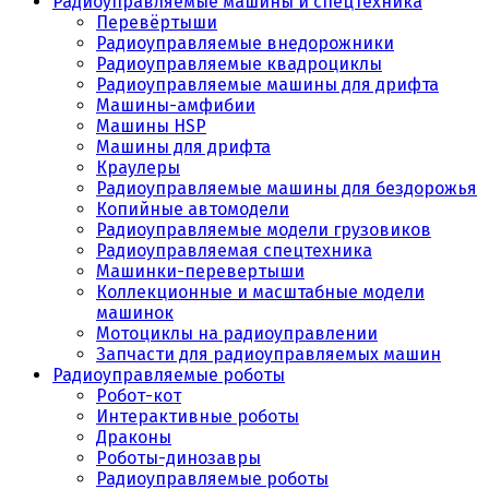
Радиоуправляемые машины и спецтехника
Перевёртыши
Радиоуправляемые внедорожники
Радиоуправляемые квадроциклы
Радиоуправляемые машины для дрифта
Машины-амфибии
Машины HSP
Машины для дрифта
Краулеры
Радиоуправляемые машины для бездорожья
Копийные автомодели
Радиоуправляемые модели грузовиков
Радиоуправляемая спецтехника
Машинки-перевертыши
Коллекционные и масштабные модели
машинок
Мотоциклы на радиоуправлении
Запчасти для радиоуправляемых машин
Радиоуправляемые роботы
Робот-кот
Интерактивные роботы
Драконы
Роботы-динозавры
Радиоуправляемые роботы