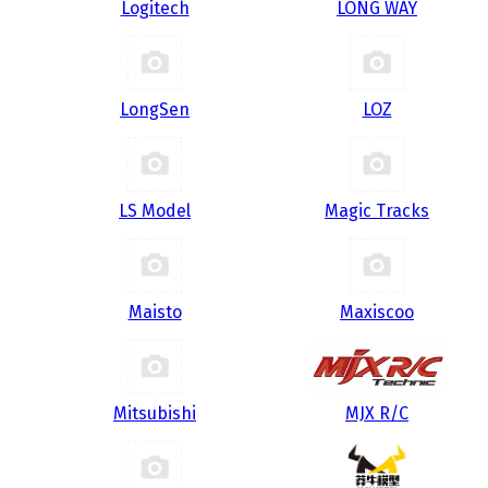
Logitech
LONG WAY
LongSen
LOZ
LS Model
Magic Tracks
Maisto
Maxiscoo
Mitsubishi
MJX R/C