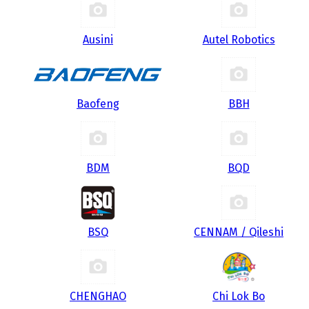
Ausini
Autel Robotics
Baofeng
BBH
BDM
BQD
BSQ
CENNAM / Qileshi
CHENGHAO
Chi Lok Bo