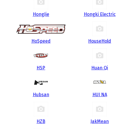
HongJie
Hongki Electric
HoSpeed
HouseHold
HSP
Huan Qi
Hubsan
HUI NA
HZB
JakMean