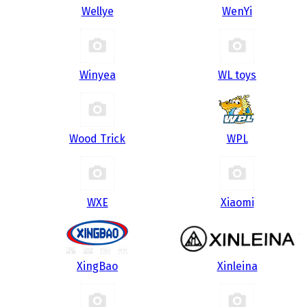
Wellye
WenYi
Winyea
WL toys
Wood Trick
WPL
WXE
Xiaomi
XingBao
Xinleina