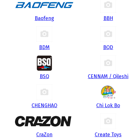
Baofeng
BBH
BDM
BQD
BSQ
CENNAM / Qileshi
CHENGHAO
Chi Lok Bo
CraZon
Create Toys