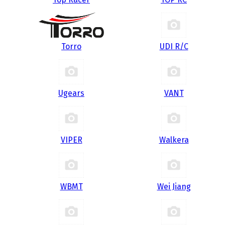
Torro
UDI R/С
Ugears
VANT
VIPER
Walkera
WBMT
Wei Jiang