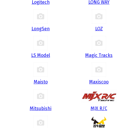
Logitech
LONG WAY
LongSen
LOZ
LS Model
Magic Tracks
Maisto
Maxiscoo
Mitsubishi
MJX R/C