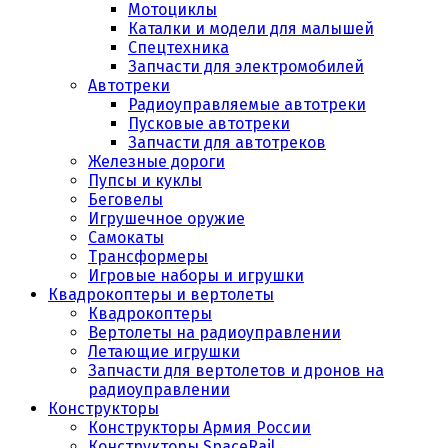
Мотоциклы
Каталки и модели для малышей
Спецтехника
Запчасти для электромобилей
Автотреки
Радиоуправляемые автотреки
Пусковые автотреки
Запчасти для автотреков
Железные дороги
Пупсы и куклы
Беговелы
Игрушечное оружие
Самокаты
Трансформеры
Игровые наборы и игрушки
Квадрокоптеры и вертолеты
Квадрокоптеры
Вертолеты на радиоуправлении
Летающие игрушки
Запчасти для вертолетов и дронов на
радиоуправлении
Конструкторы
Конструкторы Армия России
Конструкторы SpaceRail