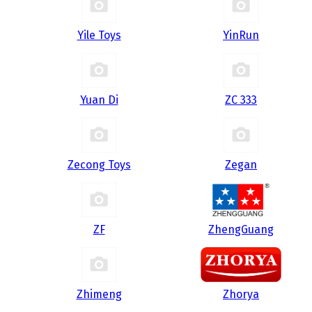
Yile Toys
YinRun
Yuan Di
ZC 333
Zecong Toys
Zegan
ZF
ZhengGuang
Zhimeng
Zhorya