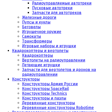
Радиоуправляемые автотреки
Пусковые автотреки
Запчасти для автотреков
Железные дороги
Пупсы и куклы
Беговелы
Игрушечное оружие
Самокаты
Трансформеры
Игровые наборы и игрушки
Квадрокоптеры и вертолеты
Квадрокоптеры
Вертолеты на радиоуправлении
Летающие игрушки
Запчасти для вертолетов и дронов на
радиоуправлении
Конструкторы
Конструкторы Армия России
Конструкторы SpaceRail
Конструкторы Technics
Конструкторы и пазлы
Деревянные конструкторы
Деревянные конструкторы Robotime