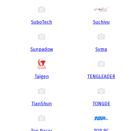
SuboTech
Suchiyu
Sunpadow
Syma
Taigen
TENGLEADER
TianShun
TONGDE
Top Racer
TOP RC