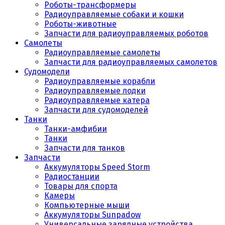
Роботы-трансформеры
Радиоуправляемые собаки и кошки
Роботы-животные
Запчасти для радиоуправляемых роботов
Самолеты
Радиоуправляемые самолеты
Запчасти для радиоуправляемых самолетов
Судомодели
Радиоуправляемые корабли
Радиоуправляемые лодки
Радиоуправляемые катера
Запчасти для судомоделей
Танки
Танки-амфибии
Танки
Запчасти для танков
Запчасти
Аккумуляторы Speed Storm
Радиостанции
Товары для спорта
Камеры
Компьютерные мыши
Аккумуляторы Sunpadow
Универсальные зарядные устройства