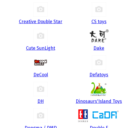
Creative Double Star
CS toys
Cute SunLight
Dake
DeCool
Defatoys
DH
Dinosaurs'Island Toys
Dongma / DMD
Double E