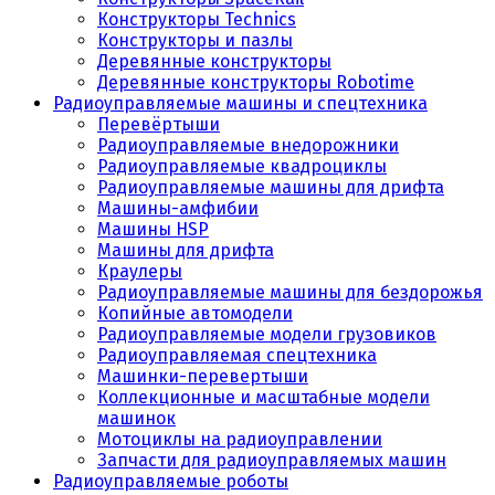
Конструкторы Technics
Конструкторы и пазлы
Деревянные конструкторы
Деревянные конструкторы Robotime
Радиоуправляемые машины и спецтехника
Перевёртыши
Радиоуправляемые внедорожники
Радиоуправляемые квадроциклы
Радиоуправляемые машины для дрифта
Машины-амфибии
Машины HSP
Машины для дрифта
Краулеры
Радиоуправляемые машины для бездорожья
Копийные автомодели
Радиоуправляемые модели грузовиков
Радиоуправляемая спецтехника
Машинки-перевертыши
Коллекционные и масштабные модели
машинок
Мотоциклы на радиоуправлении
Запчасти для радиоуправляемых машин
Радиоуправляемые роботы