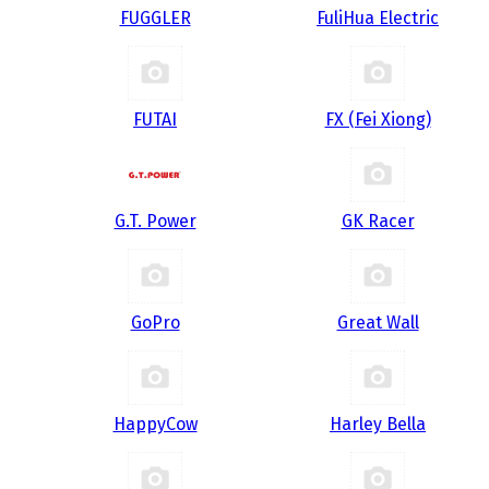
FUGGLER
FuliHua Electric
FUTAI
FX (Fei Xiong)
G.T. Power
GK Racer
GoPro
Great Wall
HappyCow
Harley Bella