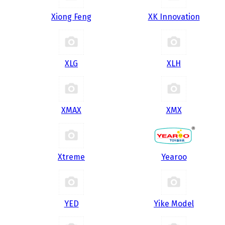
Xiong Feng
XK Innovation
XLG
XLH
XMAX
XMX
Xtreme
Yearoo
YED
Yike Model