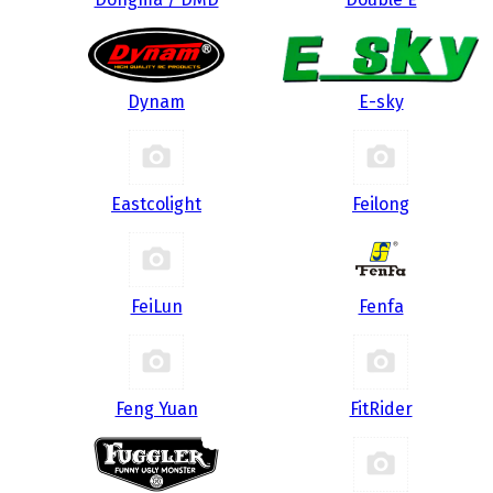
Dynam
E-sky
Eastcolight
Feilong
FeiLun
Fenfa
Feng Yuan
FitRider