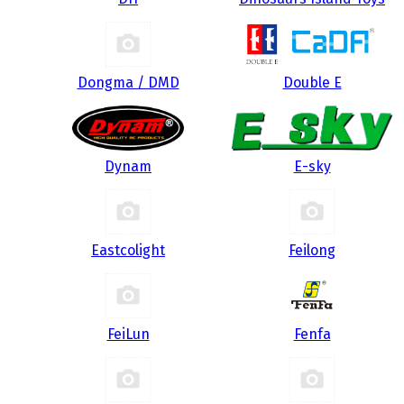
Dongma / DMD
Double E
Dynam
E-sky
Eastcolight
Feilong
FeiLun
Fenfa