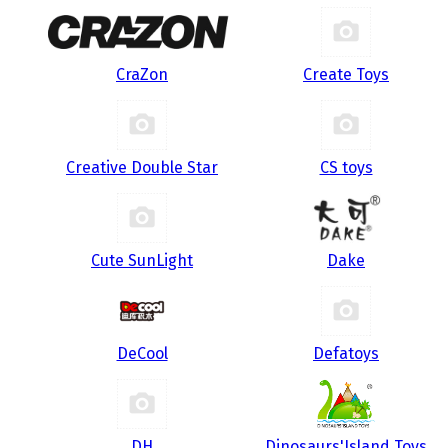
CraZon
Create Toys
Creative Double Star
CS toys
Cute SunLight
Dake
DeCool
Defatoys
DH
Dinosaurs'Island Toys