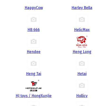
HappyCow
Harley Bella
HB 666
HelicMax
Hendee
Heng Long
Heng Tai
Hetai
HJ toys / HongXunJie
Hollicy