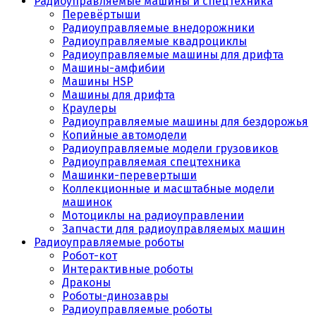
Радиоуправляемые машины и спецтехника
Перевёртыши
Радиоуправляемые внедорожники
Радиоуправляемые квадроциклы
Радиоуправляемые машины для дрифта
Машины-амфибии
Машины HSP
Машины для дрифта
Краулеры
Радиоуправляемые машины для бездорожья
Копийные автомодели
Радиоуправляемые модели грузовиков
Радиоуправляемая спецтехника
Машинки-перевертыши
Коллекционные и масштабные модели
машинок
Мотоциклы на радиоуправлении
Запчасти для радиоуправляемых машин
Радиоуправляемые роботы
Робот-кот
Интерактивные роботы
Драконы
Роботы-динозавры
Радиоуправляемые роботы