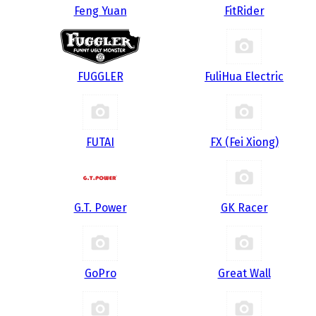
Feng Yuan
FitRider
FUGGLER
FuliHua Electric
FUTAI
FX (Fei Xiong)
G.T. Power
GK Racer
GoPro
Great Wall