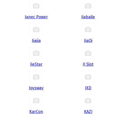
Janec Power
Jiabaile
Jiajia
JiaQi
JieStar
JJ Slot
Joysway
JXD
KarCon
KAZI