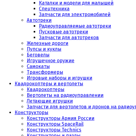
Каталки и модели для малышей
Спецтехника
Запчасти для электромобилей
Автотреки
Радиоуправляемые автотреки
Пусковые автотреки
Запчасти для автотреков
Железные дороги
Пупсы и куклы
Беговелы
Игрушечное оружие
Самокаты
Трансформеры
Игровые наборы и игрушки
Квадрокоптеры и вертолеты
Квадрокоптеры
Вертолеты на радиоуправлении
Летающие игрушки
Запчасти для вертолетов и дронов на радио
Конструкторы
Конструкторы Армия России
Конструкторы SpaceRail
Конструкторы Technics
Конструкторы и пазлы