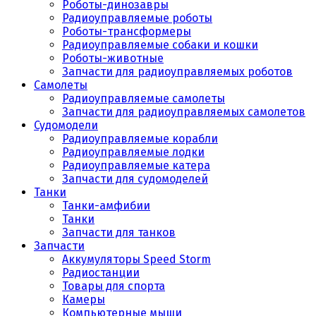
Роботы-динозавры
Радиоуправляемые роботы
Роботы-трансформеры
Радиоуправляемые собаки и кошки
Роботы-животные
Запчасти для радиоуправляемых роботов
Самолеты
Радиоуправляемые самолеты
Запчасти для радиоуправляемых самолетов
Судомодели
Радиоуправляемые корабли
Радиоуправляемые лодки
Радиоуправляемые катера
Запчасти для судомоделей
Танки
Танки-амфибии
Танки
Запчасти для танков
Запчасти
Аккумуляторы Speed Storm
Радиостанции
Товары для спорта
Камеры
Компьютерные мыши