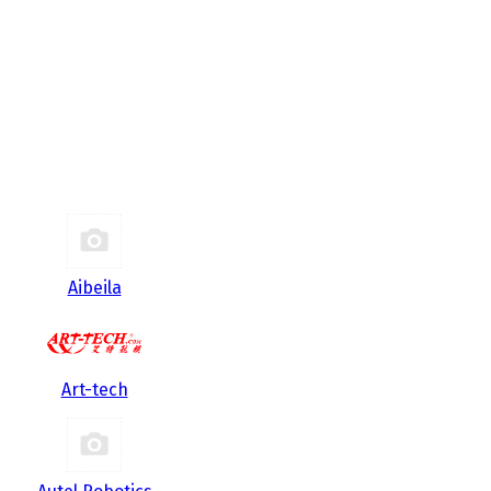
Aibeila
Art-tech