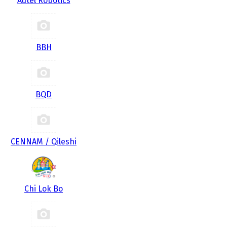
Autel Robotics
BBH
BQD
CENNAM / Qileshi
Chi Lok Bo