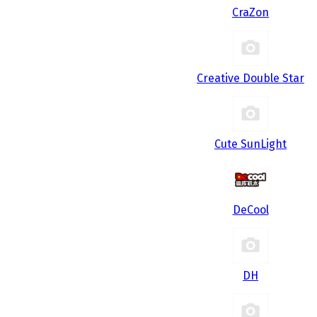
CraZon
Creative Double Star
Cute SunLight
DeCool
DH