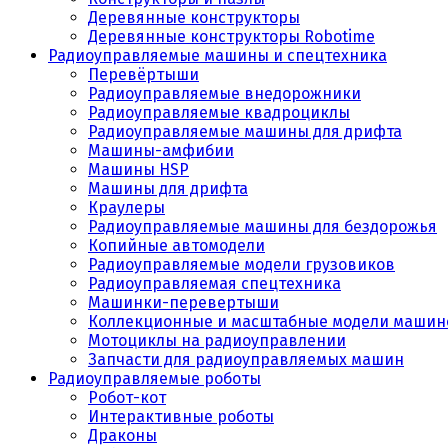
Деревянные конструкторы
Деревянные конструкторы Robotime
Радиоуправляемые машины и спецтехника
Перевёртыши
Радиоуправляемые внедорожники
Радиоуправляемые квадроциклы
Радиоуправляемые машины для дрифта
Машины-амфибии
Машины HSP
Машины для дрифта
Краулеры
Радиоуправляемые машины для бездорожья
Копийные автомодели
Радиоуправляемые модели грузовиков
Радиоуправляемая спецтехника
Машинки-перевертыши
Коллекционные и масштабные модели машин
Мотоциклы на радиоуправлении
Запчасти для радиоуправляемых машин
Радиоуправляемые роботы
Робот-кот
Интерактивные роботы
Драконы