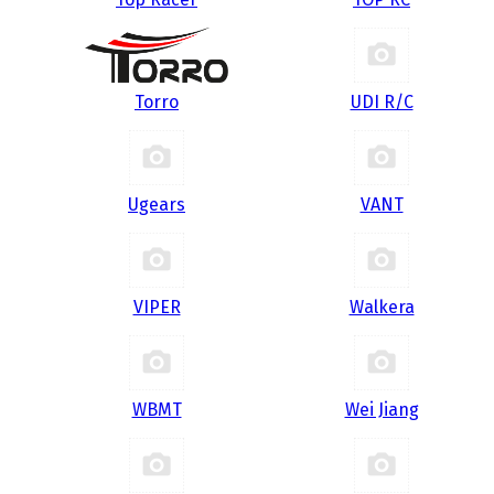
Torro
UDI R/С
Ugears
VANT
VIPER
Walkera
WBMT
Wei Jiang