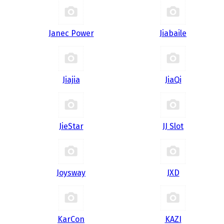
Janec Power
Jiabaile
Jiajia
JiaQi
JieStar
JJ Slot
Joysway
JXD
KarCon
KAZI