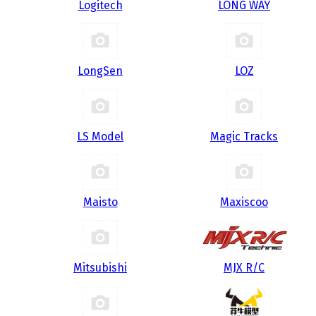
Logitech
LONG WAY
LongSen
LOZ
LS Model
Magic Tracks
Maisto
Maxiscoo
Mitsubishi
MJX R/C