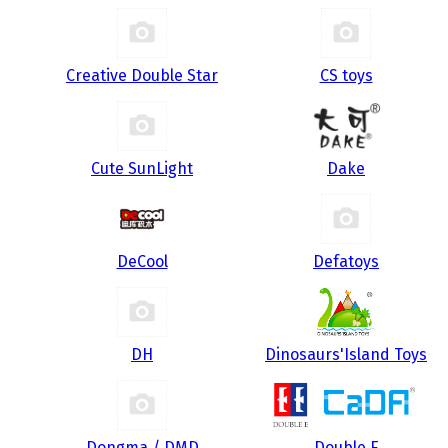
Creative Double Star
CS toys
Cute SunLight
Dake
DeCool
Defatoys
DH
Dinosaurs'Island Toys
Dongma / DMD
Double E