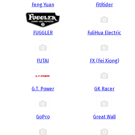
Feng Yuan
FitRider
FUGGLER
FuliHua Electric
FUTAI
FX (Fei Xiong)
G.T. Power
GK Racer
GoPro
Great Wall