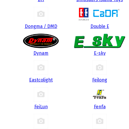
Dongma / DMD
Double E
Dynam
E-sky
Eastcolight
Feilong
FeiLun
Fenfa