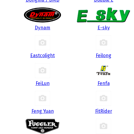
Dynam
E-sky
Eastcolight
Feilong
FeiLun
Fenfa
Feng Yuan
FitRider