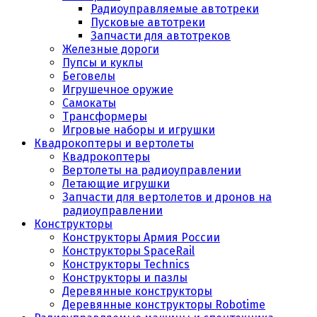
Радиоуправляемые автотреки
Пусковые автотреки
Запчасти для автотреков
Железные дороги
Пупсы и куклы
Беговелы
Игрушечное оружие
Самокаты
Трансформеры
Игровые наборы и игрушки
Квадрокоптеры и вертолеты
Квадрокоптеры
Вертолеты на радиоуправлении
Летающие игрушки
Запчасти для вертолетов и дронов на
радиоуправлении
Конструкторы
Конструкторы Армия России
Конструкторы SpaceRail
Конструкторы Technics
Конструкторы и пазлы
Деревянные конструкторы
Деревянные конструкторы Robotime