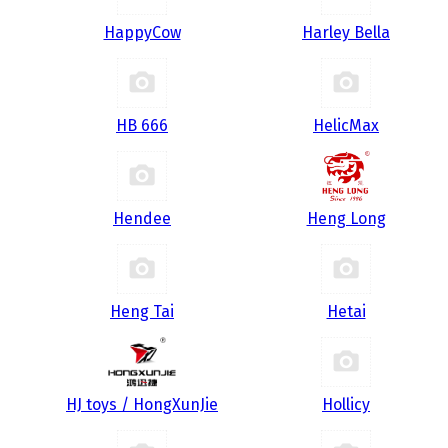
HappyCow
Harley Bella
HB 666
HelicMax
Hendee
Heng Long
Heng Tai
Hetai
HJ toys / HongXunJie
Hollicy