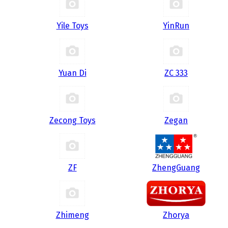
Yile Toys
YinRun
Yuan Di
ZC 333
Zecong Toys
Zegan
ZF
ZhengGuang
Zhimeng
Zhorya