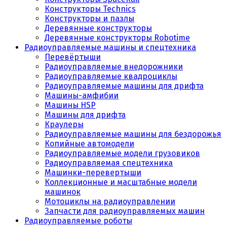
Конструкторы Technics
Конструкторы и пазлы
Деревянные конструкторы
Деревянные конструкторы Robotime
Радиоуправляемые машины и спецтехника
Перевёртыши
Радиоуправляемые внедорожники
Радиоуправляемые квадроциклы
Радиоуправляемые машины для дрифта
Машины-амфибии
Машины HSP
Машины для дрифта
Краулеры
Радиоуправляемые машины для бездорожья
Копийные автомодели
Радиоуправляемые модели грузовиков
Радиоуправляемая спецтехника
Машинки-перевертыши
Коллекционные и масштабные модели
машинок
Мотоциклы на радиоуправлении
Запчасти для радиоуправляемых машин
Радиоуправляемые роботы