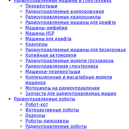
Радиоуправляемые машины и спецтехника
Перевёртыши
Радиоуправляемые внедорожники
Радиоуправляемые квадроциклы
Радиоуправляемые машины для дрифта
Машины-амфибии
Машины HSP
Машины для дрифта
Краулеры
Радиоуправляемые машины для бездорожья
Копийные автомодели
Радиоуправляемые модели грузовиков
Радиоуправляемая спецтехника
Машинки-перевертыши
Коллекционные и масштабные модели
машинок
Мотоциклы на радиоуправлении
Запчасти для радиоуправляемых машин
Радиоуправляемые роботы
Робот-кот
Интерактивные роботы
Драконы
Роботы-динозавры
Радиоуправляемые роботы