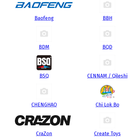
Baofeng
BBH
BDM
BQD
BSQ
CENNAM / Qileshi
CHENGHAO
Chi Lok Bo
CraZon
Create Toys