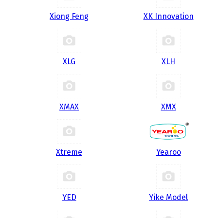
Xiong Feng
XK Innovation
XLG
XLH
XMAX
XMX
Xtreme
Yearoo
YED
Yike Model