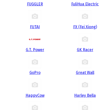
FUGGLER
FuliHua Electric
FUTAI
FX (Fei Xiong)
G.T. Power
GK Racer
GoPro
Great Wall
HappyCow
Harley Bella