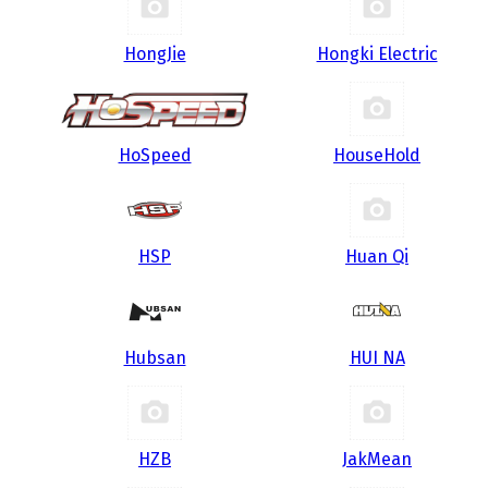
HongJie
Hongki Electric
HoSpeed
HouseHold
HSP
Huan Qi
Hubsan
HUI NA
HZB
JakMean