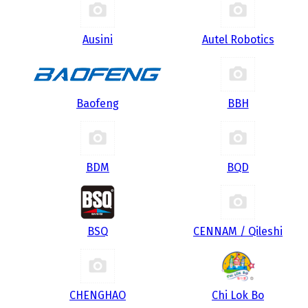
Ausini
Autel Robotics
Baofeng
BBH
BDM
BQD
BSQ
CENNAM / Qileshi
CHENGHAO
Chi Lok Bo