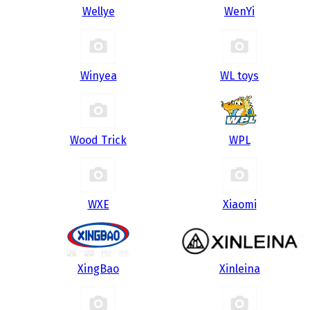
Wellye
WenYi
Winyea
WL toys
Wood Trick
WPL
WXE
Xiaomi
XingBao
Xinleina