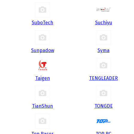
SuboTech
Suchiyu
Sunpadow
Syma
Taigen
TENGLEADER
TianShun
TONGDE
Top Racer
TOP RC