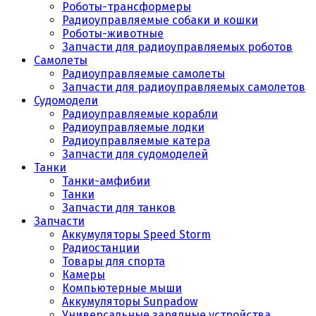
Роботы-трансформеры
Радиоуправляемые собаки и кошки
Роботы-животные
Запчасти для радиоуправляемых роботов
Самолеты
Радиоуправляемые самолеты
Запчасти для радиоуправляемых самолетов
Судомодели
Радиоуправляемые корабли
Радиоуправляемые лодки
Радиоуправляемые катера
Запчасти для судомоделей
Танки
Танки-амфибии
Танки
Запчасти для танков
Запчасти
Аккумуляторы Speed Storm
Радиостанции
Товары для спорта
Камеры
Компьютерные мыши
Аккумуляторы Sunpadow
Универсальные зарядные устройства