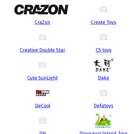
CraZon
Create Toys
Creative Double Star
CS toys
Cute SunLight
Dake
DeCool
Defatoys
DH
Dinosaurs'Island Toys