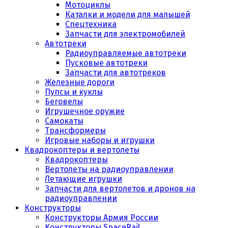
Мотоциклы
Каталки и модели для малышей
Спецтехника
Запчасти для электромобилей
Автотреки
Радиоуправляемые автотреки
Пусковые автотреки
Запчасти для автотреков
Железные дороги
Пупсы и куклы
Беговелы
Игрушечное оружие
Самокаты
Трансформеры
Игровые наборы и игрушки
Квадрокоптеры и вертолеты
Квадрокоптеры
Вертолеты на радиоуправлении
Летающие игрушки
Запчасти для вертолетов и дронов на
радиоуправлении
Конструкторы
Конструкторы Армия России
Конструкторы SpaceRail