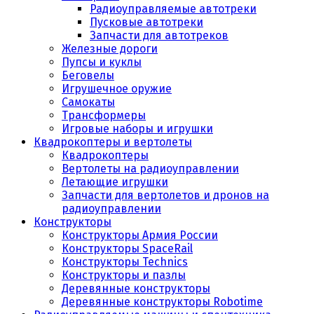
Радиоуправляемые автотреки
Пусковые автотреки
Запчасти для автотреков
Железные дороги
Пупсы и куклы
Беговелы
Игрушечное оружие
Самокаты
Трансформеры
Игровые наборы и игрушки
Квадрокоптеры и вертолеты
Квадрокоптеры
Вертолеты на радиоуправлении
Летающие игрушки
Запчасти для вертолетов и дронов на
радиоуправлении
Конструкторы
Конструкторы Армия России
Конструкторы SpaceRail
Конструкторы Technics
Конструкторы и пазлы
Деревянные конструкторы
Деревянные конструкторы Robotime