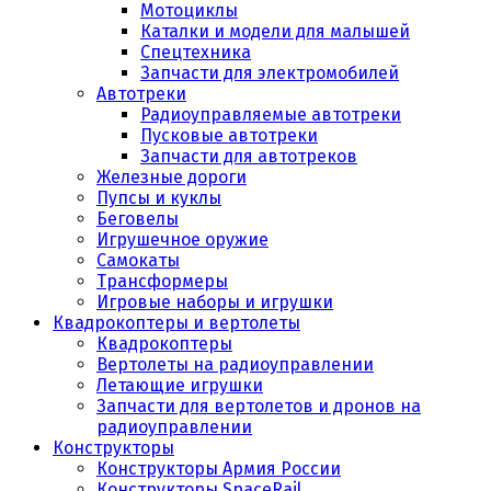
Мотоциклы
Каталки и модели для малышей
Спецтехника
Запчасти для электромобилей
Автотреки
Радиоуправляемые автотреки
Пусковые автотреки
Запчасти для автотреков
Железные дороги
Пупсы и куклы
Беговелы
Игрушечное оружие
Самокаты
Трансформеры
Игровые наборы и игрушки
Квадрокоптеры и вертолеты
Квадрокоптеры
Вертолеты на радиоуправлении
Летающие игрушки
Запчасти для вертолетов и дронов на
радиоуправлении
Конструкторы
Конструкторы Армия России
Конструкторы SpaceRail