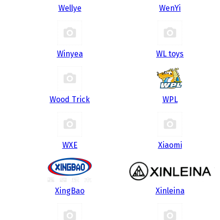
Wellye
WenYi
Winyea
WL toys
Wood Trick
WPL
WXE
Xiaomi
XingBao
Xinleina