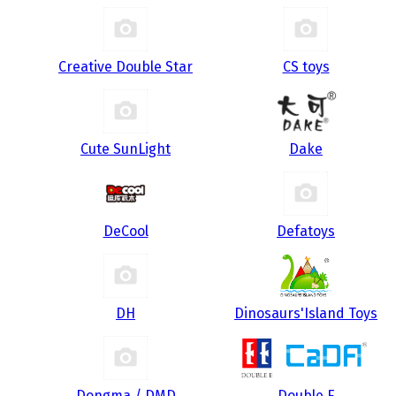
Creative Double Star
CS toys
Cute SunLight
Dake
DeCool
Defatoys
DH
Dinosaurs'Island Toys
Dongma / DMD
Double E