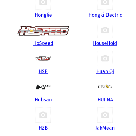
HongJie
Hongki Electric
HoSpeed
HouseHold
HSP
Huan Qi
Hubsan
HUI NA
HZB
JakMean