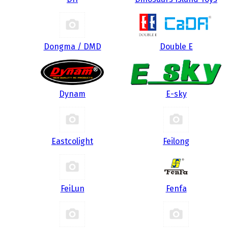
Dongma / DMD
Double E
Dynam
E-sky
Eastcolight
Feilong
FeiLun
Fenfa