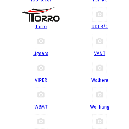
Torro
UDI R/С
Ugears
VANT
VIPER
Walkera
WBMT
Wei Jiang