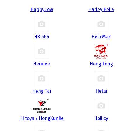
HappyCow
Harley Bella
HB 666
HelicMax
Hendee
Heng Long
Heng Tai
Hetai
HJ toys / HongXunJie
Hollicy