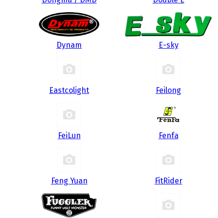
Dynam
E-sky
Eastcolight
Feilong
FeiLun
Fenfa
Feng Yuan
FitRider