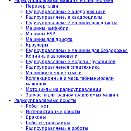
Радиоуправляемые машины и спецтехника
Перевёртыши
Радиоуправляемые внедорожники
Радиоуправляемые квадроциклы
Радиоуправляемые машины для дрифта
Машины-амфибии
Машины HSP
Машины для дрифта
Краулеры
Радиоуправляемые машины для бездорожья
Копийные автомодели
Радиоуправляемые модели грузовиков
Радиоуправляемая спецтехника
Машинки-перевертыши
Коллекционные и масштабные модели
машинок
Мотоциклы на радиоуправлении
Запчасти для радиоуправляемых машин
Радиоуправляемые роботы
Робот-кот
Интерактивные роботы
Драконы
Роботы-динозавры
Радиоуправляемые роботы