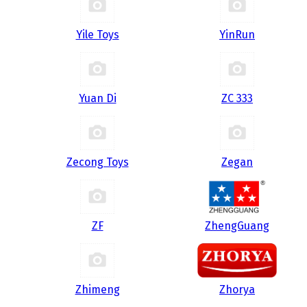
Yile Toys
YinRun
Yuan Di
ZC 333
Zecong Toys
Zegan
ZF
ZhengGuang
Zhimeng
Zhorya