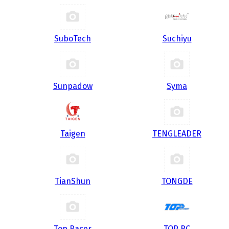
SuboTech
Suchiyu
Sunpadow
Syma
Taigen
TENGLEADER
TianShun
TONGDE
Top Racer
TOP RC