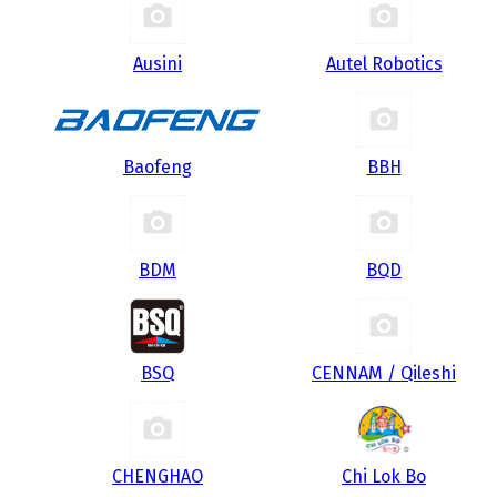
Ausini
Autel Robotics
Baofeng
BBH
BDM
BQD
BSQ
CENNAM / Qileshi
CHENGHAO
Chi Lok Bo