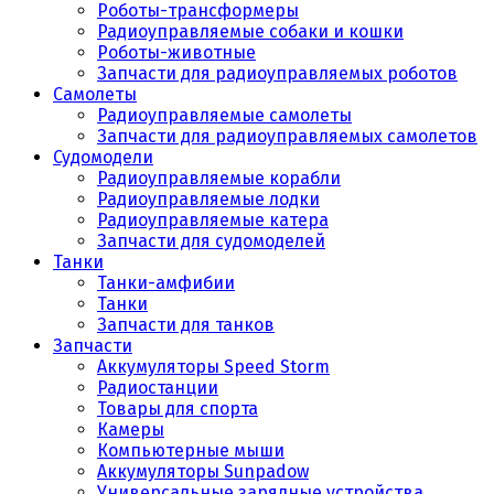
Роботы-трансформеры
Радиоуправляемые собаки и кошки
Роботы-животные
Запчасти для радиоуправляемых роботов
Самолеты
Радиоуправляемые самолеты
Запчасти для радиоуправляемых самолетов
Судомодели
Радиоуправляемые корабли
Радиоуправляемые лодки
Радиоуправляемые катера
Запчасти для судомоделей
Танки
Танки-амфибии
Танки
Запчасти для танков
Запчасти
Аккумуляторы Speed Storm
Радиостанции
Товары для спорта
Камеры
Компьютерные мыши
Аккумуляторы Sunpadow
Универсальные зарядные устройства