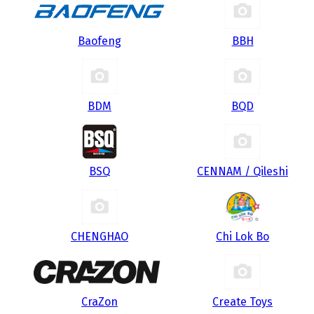
Baofeng
BBH
BDM
BQD
BSQ
CENNAM / Qileshi
CHENGHAO
Chi Lok Bo
CraZon
Create Toys