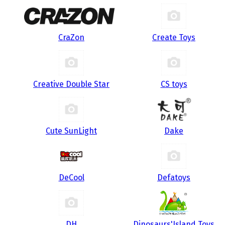
CraZon
Create Toys
Creative Double Star
CS toys
Cute SunLight
Dake
DeCool
Defatoys
DH
Dinosaurs'Island Toys