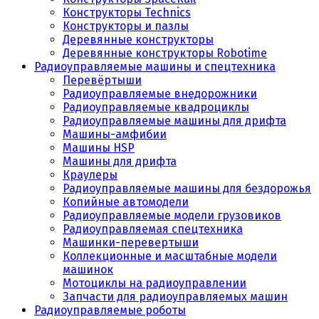
Конструкторы Technics
Конструкторы и пазлы
Деревянные конструкторы
Деревянные конструкторы Robotime
Радиоуправляемые машины и спецтехника
Перевёртыши
Радиоуправляемые внедорожники
Радиоуправляемые квадроциклы
Радиоуправляемые машины для дрифта
Машины-амфибии
Машины HSP
Машины для дрифта
Краулеры
Радиоуправляемые машины для бездорожья
Копийные автомодели
Радиоуправляемые модели грузовиков
Радиоуправляемая спецтехника
Машинки-перевертыши
Коллекционные и масштабные модели
машинок
Мотоциклы на радиоуправлении
Запчасти для радиоуправляемых машин
Радиоуправляемые роботы