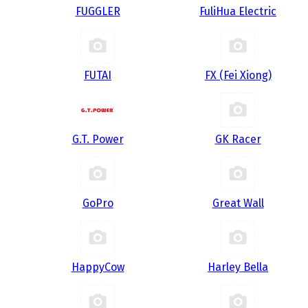
FUGGLER
FuliHua Electric
FUTAI
FX (Fei Xiong)
G.T. Power
GK Racer
GoPro
Great Wall
HappyCow
Harley Bella