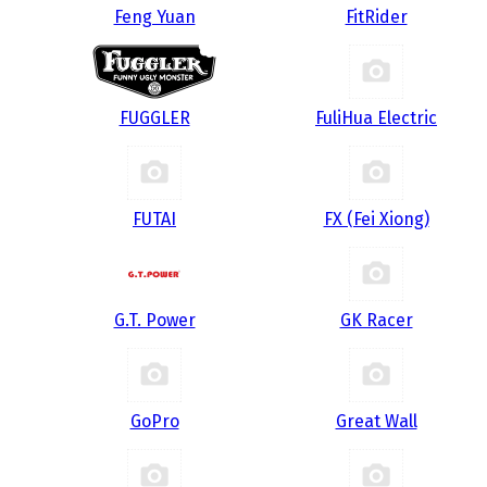
Feng Yuan
FitRider
FUGGLER
FuliHua Electric
FUTAI
FX (Fei Xiong)
G.T. Power
GK Racer
GoPro
Great Wall