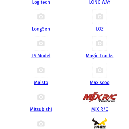
Logitech
LONG WAY
LongSen
LOZ
LS Model
Magic Tracks
Maisto
Maxiscoo
Mitsubishi
MJX R/C