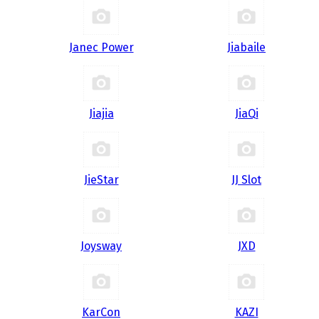
Janec Power
Jiabaile
Jiajia
JiaQi
JieStar
JJ Slot
Joysway
JXD
KarCon
KAZI