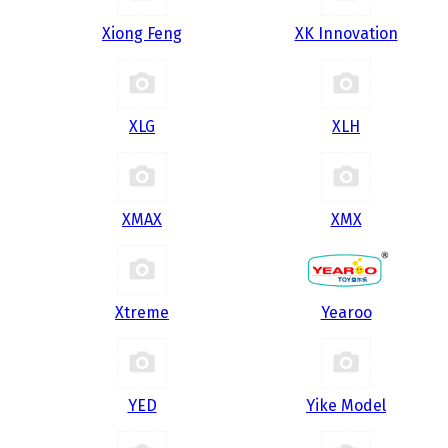
Xiong Feng
XK Innovation
XLG
XLH
XMAX
XMX
Xtreme
Yearoo
YED
Yike Model