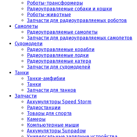
Роботы-трансформеры
Радиоуправляемые собаки и кошки
Роботы-животные
Запчасти для радиоуправляемых роботов
Самолеты
Радиоуправляемые самолеты
Запчасти для радиоуправляемых самолетов
Судомодели
Радиоуправляемые корабли
Радиоуправляемые лодки
Радиоуправляемые катера
Запчасти для судомоделей
Танки
Танки-амфибии
Танки
Запчасти для танков
Запчасти
Аккумуляторы Speed Storm
Радиостанции
Товары для спорта
Камеры
Компьютерные мыши
Аккумуляторы Sunpadow
Универсальные зарядные устройства