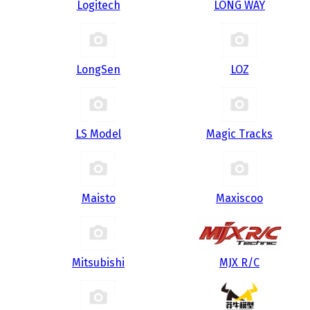
Logitech
LONG WAY
LongSen
LOZ
LS Model
Magic Tracks
Maisto
Maxiscoo
Mitsubishi
MJX R/C