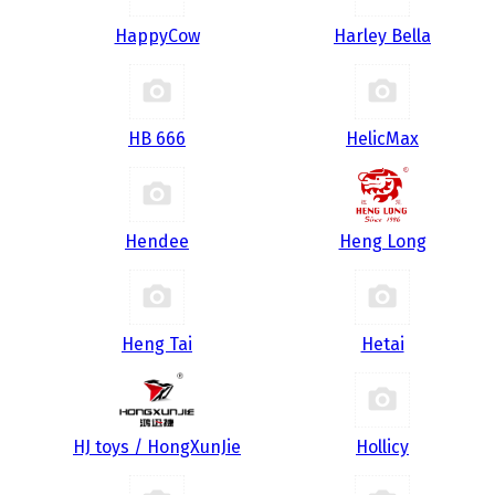
HappyCow
Harley Bella
HB 666
HelicMax
Hendee
Heng Long
Heng Tai
Hetai
HJ toys / HongXunJie
Hollicy