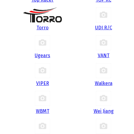
Torro
UDI R/С
Ugears
VANT
VIPER
Walkera
WBMT
Wei Jiang