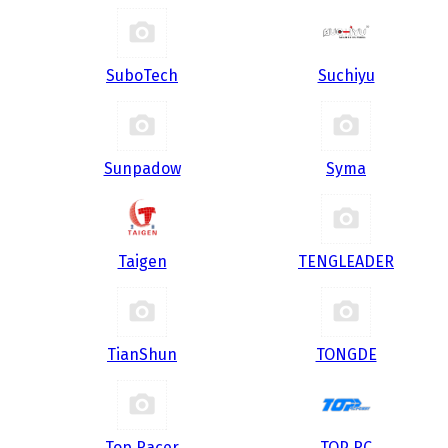
SuboTech
Suchiyu
Sunpadow
Syma
Taigen
TENGLEADER
TianShun
TONGDE
Top Racer
TOP RC