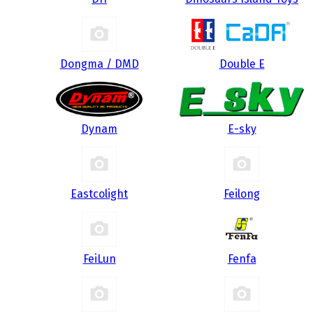
Dongma / DMD
Double E
Dynam
E-sky
Eastcolight
Feilong
FeiLun
Fenfa