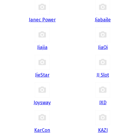
Janec Power
Jiabaile
Jiajia
JiaQi
JieStar
JJ Slot
Joysway
JXD
KarCon
KAZI