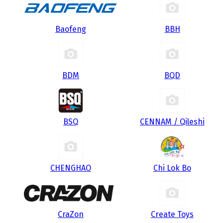
Baofeng
BBH
BDM
BQD
BSQ
CENNAM / Qileshi
CHENGHAO
Chi Lok Bo
CraZon
Create Toys