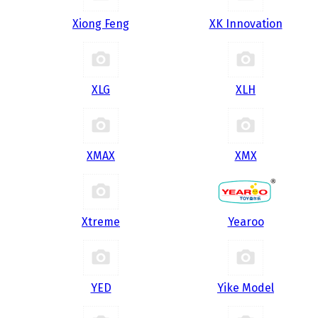
Xiong Feng
XK Innovation
XLG
XLH
XMAX
XMX
Xtreme
Yearoo
YED
Yike Model