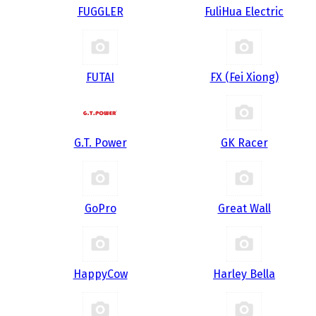
FUGGLER
FuliHua Electric
FUTAI
FX (Fei Xiong)
G.T. Power
GK Racer
GoPro
Great Wall
HappyCow
Harley Bella