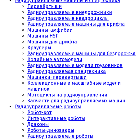
Радиоуправляемые машины и спецтехника
Перевёртыши
Радиоуправляемые внедорожники
Радиоуправляемые квадроциклы
Радиоуправляемые машины для дрифта
Машины-амфибии
Машины HSP
Машины для дрифта
Краулеры
Радиоуправляемые машины для бездорожья
Копийные автомодели
Радиоуправляемые модели грузовиков
Радиоуправляемая спецтехника
Машинки-перевертыши
Коллекционные и масштабные модели
машинок
Мотоциклы на радиоуправлении
Запчасти для радиоуправляемых машин
Радиоуправляемые роботы
Робот-кот
Интерактивные роботы
Драконы
Роботы-динозавры
Радиоуправляемые роботы