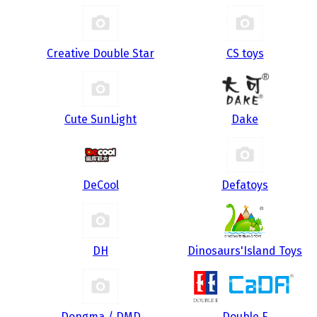
Creative Double Star
CS toys
Cute SunLight
Dake
DeCool
Defatoys
DH
Dinosaurs'Island Toys
Dongma / DMD
Double E