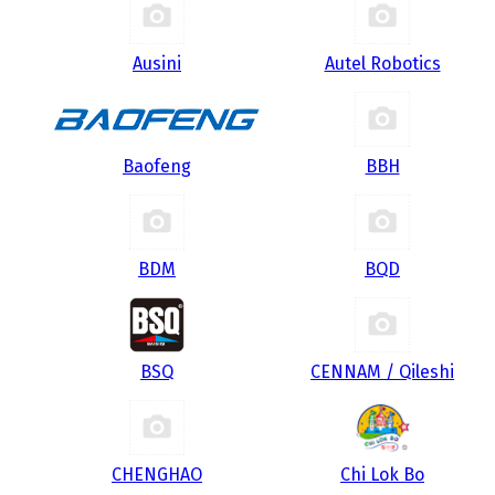
Ausini
Autel Robotics
Baofeng
BBH
BDM
BQD
BSQ
CENNAM / Qileshi
CHENGHAO
Chi Lok Bo