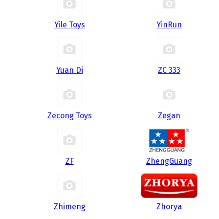
Yile Toys
YinRun
Yuan Di
ZC 333
Zecong Toys
Zegan
ZF
ZhengGuang
Zhimeng
Zhorya