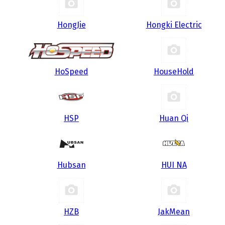
HongJie
Hongki Electric
HoSpeed
HouseHold
HSP
Huan Qi
Hubsan
HUI NA
HZB
JakMean