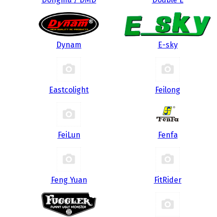
Dynam
E-sky
Eastcolight
Feilong
FeiLun
Fenfa
Feng Yuan
FitRider