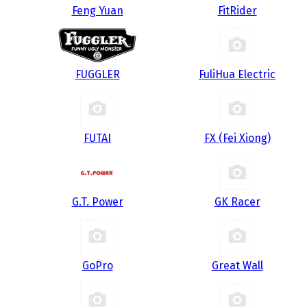
Feng Yuan
FitRider
FUGGLER
FuliHua Electric
FUTAI
FX (Fei Xiong)
G.T. Power
GK Racer
GoPro
Great Wall