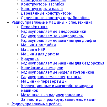
Конструкторы Technics
Конструкторы и пазлы
Деревянные конструкторы
Деревянные конструкторы Robotime
Радиоуправляемые машины и спецтехника
Перевёртыши
Радиоуправляемые внедорожники
Радиоуправляемые квадроциклы
Радиоуправляемые машины для дрифта
Машины-амфибии
Машины HSP
Машины для дрифта
Краулеры
Радиоуправляемые машины для бездорожья
Копийные автомодели
Радиоуправляемые модели грузовиков
Радиоуправляемая спецтехника
Машинки-перевертыши
Коллекционные и масштабные модели
машинок
Мотоциклы на радиоуправлении
Запчасти для радиоуправляемых машин
Радиоуправляемые роботы