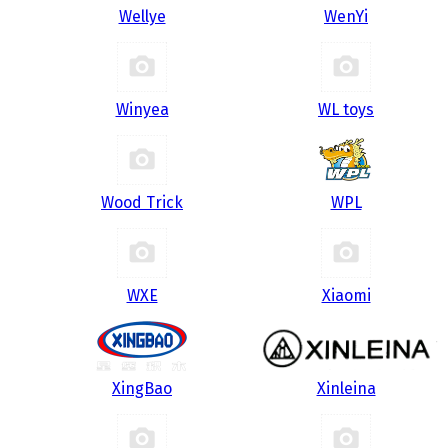
Wellye
WenYi
Winyea
WL toys
Wood Trick
WPL
WXE
Xiaomi
XingBao
Xinleina