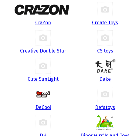
CraZon
Create Toys
Creative Double Star
CS toys
Cute SunLight
Dake
DeCool
Defatoys
DH
Dinosaurs'Island Toys