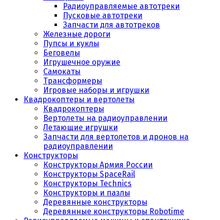
Радиоуправляемые автотреки
Пусковые автотреки
Запчасти для автотреков
Железные дороги
Пупсы и куклы
Беговелы
Игрушечное оружие
Самокаты
Трансформеры
Игровые наборы и игрушки
Квадрокоптеры и вертолеты
Квадрокоптеры
Вертолеты на радиоуправлении
Летающие игрушки
Запчасти для вертолетов и дронов на
радиоуправлении
Конструкторы
Конструкторы Армия России
Конструкторы SpaceRail
Конструкторы Technics
Конструкторы и пазлы
Деревянные конструкторы
Деревянные конструкторы Robotime