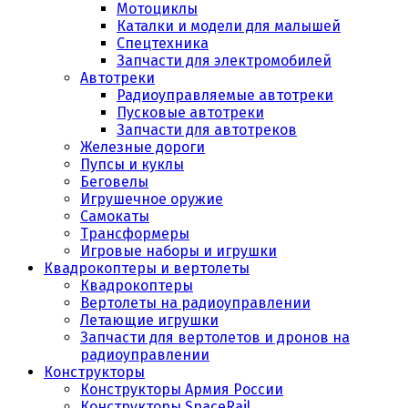
Мотоциклы
Каталки и модели для малышей
Спецтехника
Запчасти для электромобилей
Автотреки
Радиоуправляемые автотреки
Пусковые автотреки
Запчасти для автотреков
Железные дороги
Пупсы и куклы
Беговелы
Игрушечное оружие
Самокаты
Трансформеры
Игровые наборы и игрушки
Квадрокоптеры и вертолеты
Квадрокоптеры
Вертолеты на радиоуправлении
Летающие игрушки
Запчасти для вертолетов и дронов на
радиоуправлении
Конструкторы
Конструкторы Армия России
Конструкторы SpaceRail