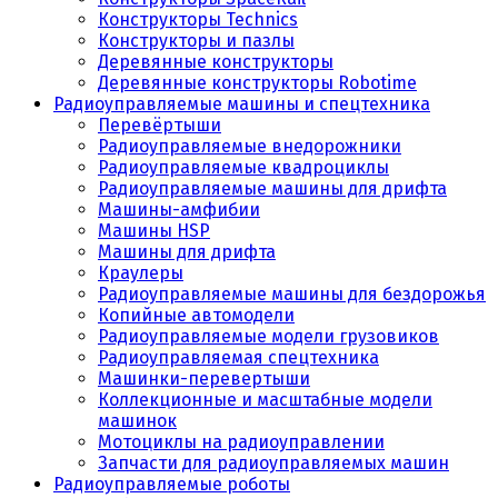
Конструкторы Technics
Конструкторы и пазлы
Деревянные конструкторы
Деревянные конструкторы Robotime
Радиоуправляемые машины и спецтехника
Перевёртыши
Радиоуправляемые внедорожники
Радиоуправляемые квадроциклы
Радиоуправляемые машины для дрифта
Машины-амфибии
Машины HSP
Машины для дрифта
Краулеры
Радиоуправляемые машины для бездорожья
Копийные автомодели
Радиоуправляемые модели грузовиков
Радиоуправляемая спецтехника
Машинки-перевертыши
Коллекционные и масштабные модели
машинок
Мотоциклы на радиоуправлении
Запчасти для радиоуправляемых машин
Радиоуправляемые роботы