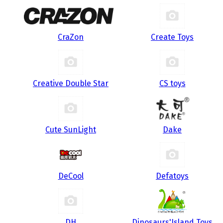
CraZon
Create Toys
Creative Double Star
CS toys
Cute SunLight
Dake
DeCool
Defatoys
DH
Dinosaurs'Island Toys