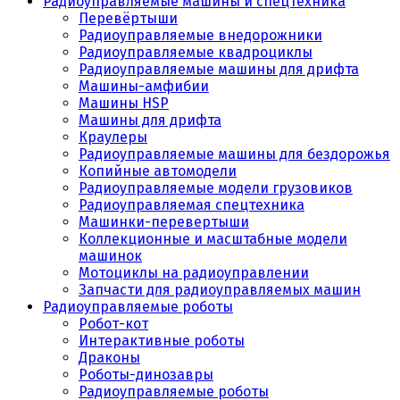
Радиоуправляемые машины и спецтехника
Перевёртыши
Радиоуправляемые внедорожники
Радиоуправляемые квадроциклы
Радиоуправляемые машины для дрифта
Машины-амфибии
Машины HSP
Машины для дрифта
Краулеры
Радиоуправляемые машины для бездорожья
Копийные автомодели
Радиоуправляемые модели грузовиков
Радиоуправляемая спецтехника
Машинки-перевертыши
Коллекционные и масштабные модели
машинок
Мотоциклы на радиоуправлении
Запчасти для радиоуправляемых машин
Радиоуправляемые роботы
Робот-кот
Интерактивные роботы
Драконы
Роботы-динозавры
Радиоуправляемые роботы