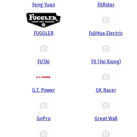
Feng Yuan
FitRider
FUGGLER
FuliHua Electric
FUTAI
FX (Fei Xiong)
G.T. Power
GK Racer
GoPro
Great Wall