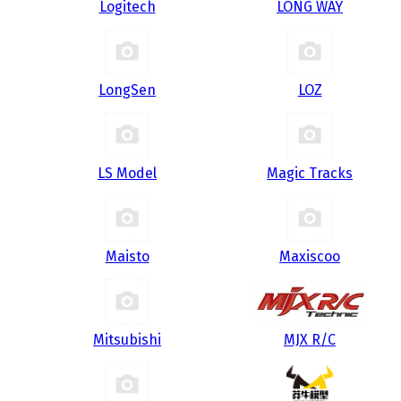
Logitech
LONG WAY
LongSen
LOZ
LS Model
Magic Tracks
Maisto
Maxiscoo
Mitsubishi
MJX R/C