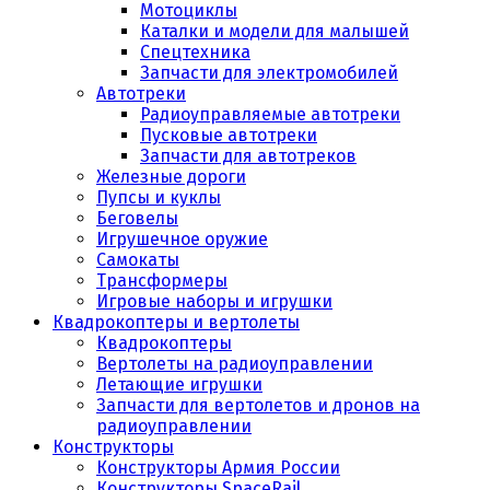
Мотоциклы
Каталки и модели для малышей
Спецтехника
Запчасти для электромобилей
Автотреки
Радиоуправляемые автотреки
Пусковые автотреки
Запчасти для автотреков
Железные дороги
Пупсы и куклы
Беговелы
Игрушечное оружие
Самокаты
Трансформеры
Игровые наборы и игрушки
Квадрокоптеры и вертолеты
Квадрокоптеры
Вертолеты на радиоуправлении
Летающие игрушки
Запчасти для вертолетов и дронов на
радиоуправлении
Конструкторы
Конструкторы Армия России
Конструкторы SpaceRail