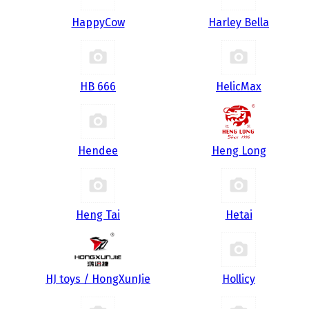
HappyCow
Harley Bella
HB 666
HelicMax
Hendee
Heng Long
Heng Tai
Hetai
HJ toys / HongXunJie
Hollicy