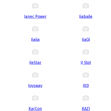
Janec Power
Jiabaile
Jiajia
JiaQi
JieStar
JJ Slot
Joysway
JXD
KarCon
KAZI