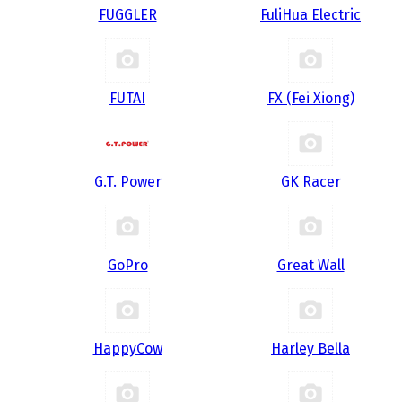
FUGGLER
FuliHua Electric
FUTAI
FX (Fei Xiong)
G.T. Power
GK Racer
GoPro
Great Wall
HappyCow
Harley Bella