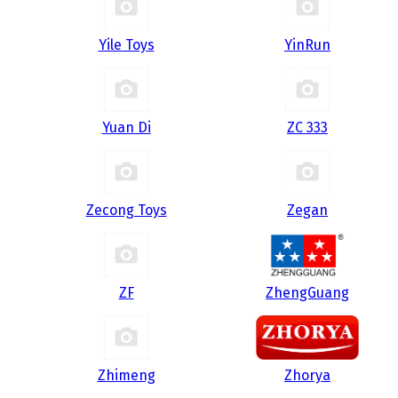
Yile Toys
YinRun
Yuan Di
ZC 333
Zecong Toys
Zegan
ZF
ZhengGuang
Zhimeng
Zhorya