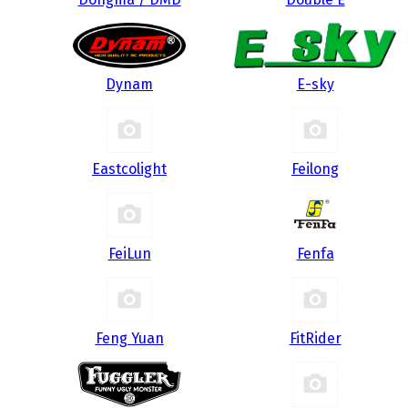
Dynam
E-sky
Eastcolight
Feilong
FeiLun
Fenfa
Feng Yuan
FitRider