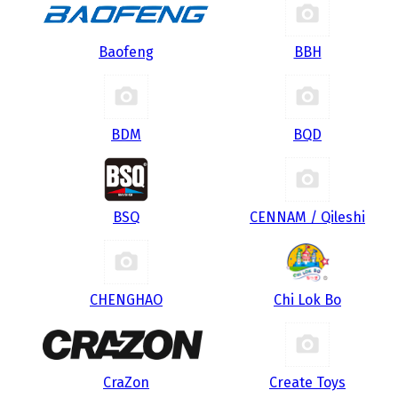
Baofeng
BBH
BDM
BQD
BSQ
CENNAM / Qileshi
CHENGHAO
Chi Lok Bo
CraZon
Create Toys