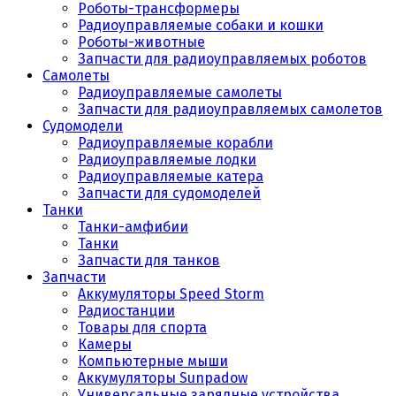
Роботы-трансформеры
Радиоуправляемые собаки и кошки
Роботы-животные
Запчасти для радиоуправляемых роботов
Самолеты
Радиоуправляемые самолеты
Запчасти для радиоуправляемых самолетов
Судомодели
Радиоуправляемые корабли
Радиоуправляемые лодки
Радиоуправляемые катера
Запчасти для судомоделей
Танки
Танки-амфибии
Танки
Запчасти для танков
Запчасти
Аккумуляторы Speed Storm
Радиостанции
Товары для спорта
Камеры
Компьютерные мыши
Аккумуляторы Sunpadow
Универсальные зарядные устройства