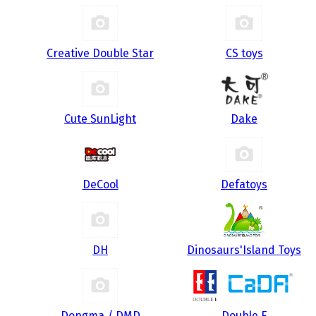
Creative Double Star
CS toys
Cute SunLight
Dake
DeCool
Defatoys
DH
Dinosaurs'Island Toys
Dongma / DMD
Double E