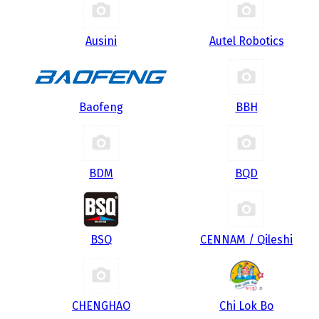
Ausini
Autel Robotics
Baofeng
BBH
BDM
BQD
BSQ
CENNAM / Qileshi
CHENGHAO
Chi Lok Bo