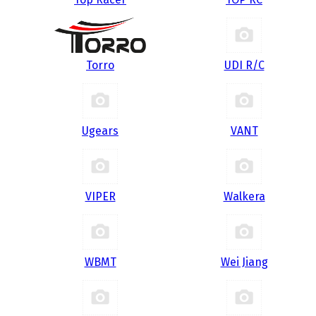
Torro
UDI R/С
Ugears
VANT
VIPER
Walkera
WBMT
Wei Jiang