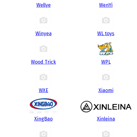
Wellye
WenYi
Winyea
WL toys
Wood Trick
WPL
WXE
Xiaomi
XingBao
Xinleina