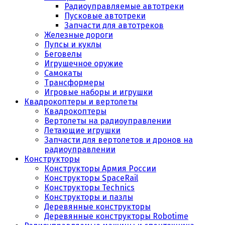
Радиоуправляемые автотреки
Пусковые автотреки
Запчасти для автотреков
Железные дороги
Пупсы и куклы
Беговелы
Игрушечное оружие
Самокаты
Трансформеры
Игровые наборы и игрушки
Квадрокоптеры и вертолеты
Квадрокоптеры
Вертолеты на радиоуправлении
Летающие игрушки
Запчасти для вертолетов и дронов на
радиоуправлении
Конструкторы
Конструкторы Армия России
Конструкторы SpaceRail
Конструкторы Technics
Конструкторы и пазлы
Деревянные конструкторы
Деревянные конструкторы Robotime