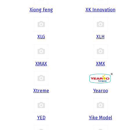
Xiong Feng
XK Innovation
XLG
XLH
XMAX
XMX
Xtreme
Yearoo
YED
Yike Model