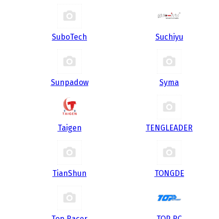
SuboTech
Suchiyu
Sunpadow
Syma
Taigen
TENGLEADER
TianShun
TONGDE
Top Racer
TOP RC