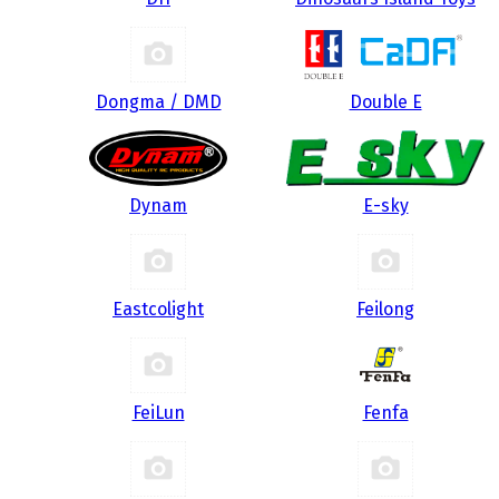
Dongma / DMD
Double E
Dynam
E-sky
Eastcolight
Feilong
FeiLun
Fenfa