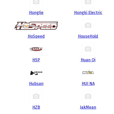
HongJie
Hongki Electric
HoSpeed
HouseHold
HSP
Huan Qi
Hubsan
HUI NA
HZB
JakMean