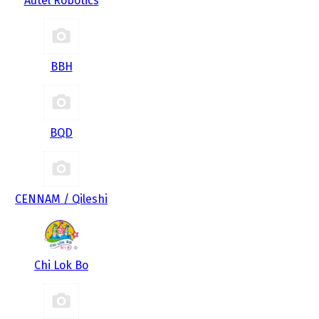
Autel Robotics
BBH
BQD
CENNAM / Qileshi
Chi Lok Bo