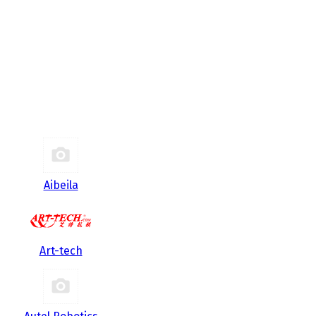
Aibeila
Art-tech