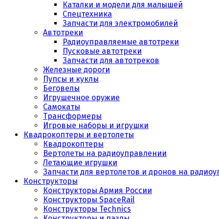
Каталки и модели для малышей
Спецтехника
Запчасти для электромобилей
Автотреки
Радиоуправляемые автотреки
Пусковые автотреки
Запчасти для автотреков
Железные дороги
Пупсы и куклы
Беговелы
Игрушечное оружие
Самокаты
Трансформеры
Игровые наборы и игрушки
Квадрокоптеры и вертолеты
Квадрокоптеры
Вертолеты на радиоуправлении
Летающие игрушки
Запчасти для вертолетов и дронов на радио
Конструкторы
Конструкторы Армия России
Конструкторы SpaceRail
Конструкторы Technics
Конструкторы и пазлы