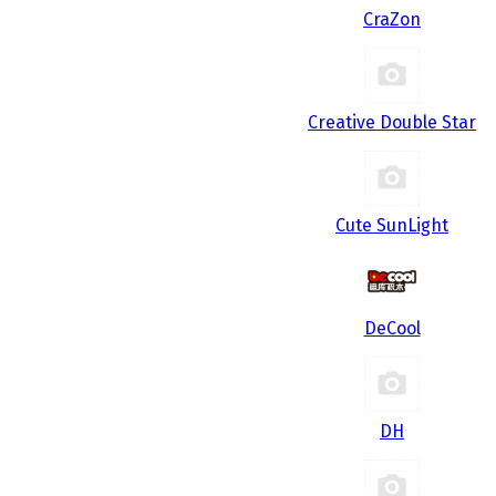
CraZon
Creative Double Star
Cute SunLight
DeCool
DH