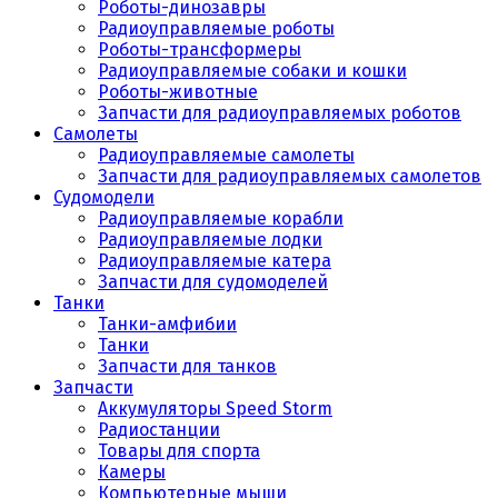
Роботы-динозавры
Радиоуправляемые роботы
Роботы-трансформеры
Радиоуправляемые собаки и кошки
Роботы-животные
Запчасти для радиоуправляемых роботов
Самолеты
Радиоуправляемые самолеты
Запчасти для радиоуправляемых самолетов
Судомодели
Радиоуправляемые корабли
Радиоуправляемые лодки
Радиоуправляемые катера
Запчасти для судомоделей
Танки
Танки-амфибии
Танки
Запчасти для танков
Запчасти
Аккумуляторы Speed Storm
Радиостанции
Товары для спорта
Камеры
Компьютерные мыши