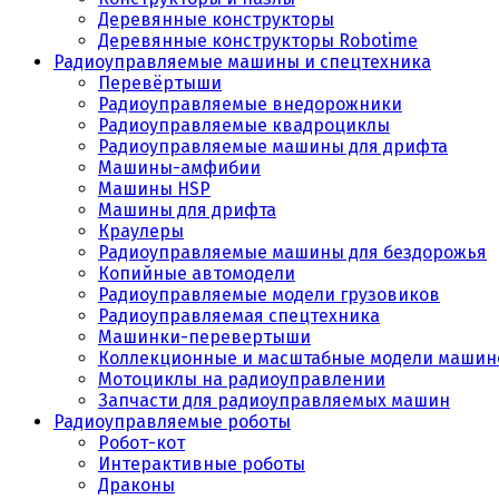
Деревянные конструкторы
Деревянные конструкторы Robotime
Радиоуправляемые машины и спецтехника
Перевёртыши
Радиоуправляемые внедорожники
Радиоуправляемые квадроциклы
Радиоуправляемые машины для дрифта
Машины-амфибии
Машины HSP
Машины для дрифта
Краулеры
Радиоуправляемые машины для бездорожья
Копийные автомодели
Радиоуправляемые модели грузовиков
Радиоуправляемая спецтехника
Машинки-перевертыши
Коллекционные и масштабные модели машин
Мотоциклы на радиоуправлении
Запчасти для радиоуправляемых машин
Радиоуправляемые роботы
Робот-кот
Интерактивные роботы
Драконы